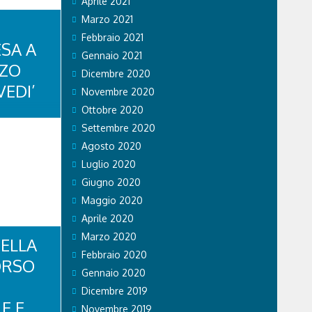
Aprile 2021
Marzo 2021
Febbraio 2021
SA A
Gennaio 2021
ZZO
Dicembre 2020
VEDI’
Novembre 2020
Ottobre 2020
Settembre 2020
RI IN UN
Agosto 2020
DE SILVA –
Cortina
Luglio 2020
IGHETTO
Giugno 2020
gna Cortina
sa a
Maggio 2020
assoluta del
Aprile 2020
imo
egina delle
Marzo 2020
ELLA
Febbraio 2020
ORSO
Gennaio 2020
Dicembre 2019
E E
Novembre 2019