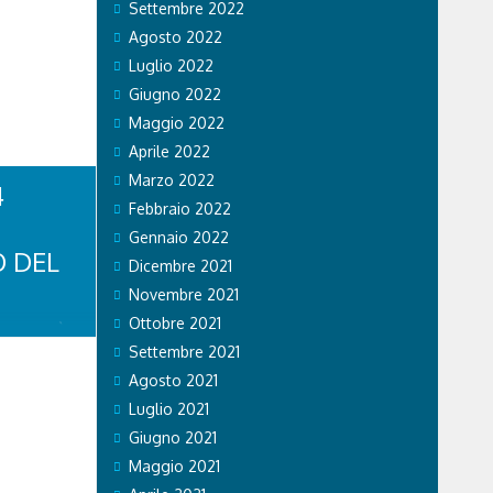
Settembre 2022
Agosto 2022
Luglio 2022
o Cortina
Giugno 2022
lefante” con
Molte le
Maggio 2022
esca in giro
Aprile 2022
n progetto
utelare e
Marzo 2022
4
co.
Febbraio 2022
no
si ..
Gennaio 2022
 DEL
Dicembre 2021
Novembre 2021
Ottobre 2021
QUATERNÀ
16 Questa
Settembre 2021
ro del Suem
Agosto 2021
 direzione
Luglio 2021
sionista di
ta colta da
Giugno 2021
alla cima.
Maggio 2021
a donna ..