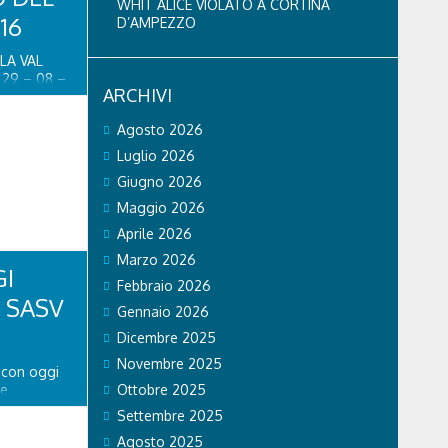
WHIT ALICE VIOLATO A CORTINA
16
D’AMPEZZO
LA VAL
 29 – 08 –
ARCHIVI
la Val
stava
Agosto 2026
 ha messo
ospetta
Luglio 2026
 l’allarme
Giugno 2026
o
Maggio 2026
Aprile 2026
Marzo 2026
I
Febbraio 2026
 SASV
Gennaio 2026
Dicembre 2025
Novembre 2025
 con oggi
 e
Ottobre 2025
 della
Settembre 2025
to ad
Agosto 2025
 37