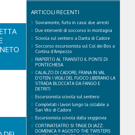
ARTICOLI RECENTI
Sovramonte, furto in casa: due arresti
RETTA
Due interventi di soccorso in montagna
E
Scivola sul sentiero a Danta di Cadore
Soccorso escursionista sul Col dei Bos a
ENETO
Cortina d’Ampezzo
RIAPERTO AL TRANSITO IL PONTE DI
PONTECHIESA
CALALZO DI CADORE, FRANA IN VAL
tedì in
D’OTEN: I VIGILI DEL FUOCO LIBERANO LA
overnatore
STRADA BLOCCATA DA FANGO E
ntervista
DETRITI
 all’interno
Escursionista scivola sul sentiero
a in diretta
Completati i lavori lungo la ciclabile a
 Veneto Luca
San Vito di Cadore
 modified:
Escursionista scivola dalla seggiovia
CORTINATEATRO SI TINGE DI JAZZ:
DOMENICA 9 AGOSTO THE TWISTERS
 DEL