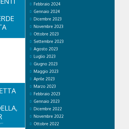
ENTI
Febbraio 2024
Gennaio 2024
ERDE
Dicembre 2023
TA
Novembre 2023
Ottobre 2023
ma delle 16
Settembre 2023
vano sul
nte in
Agosto 2023
 cadere
Luglio 2023
 L’elicottero
presto
Giugno 2023
e: un uomo,
Maggio 2023
 mentre
Aprile 2023
Marzo 2023
RETTA
Febbraio 2023
Gennaio 2023
ELLA,
Dicembre 2022
R
Novembre 2022
E
Ottobre 2022