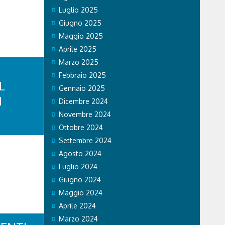
edì dalle
Luglio 2025
viso, Verona
Giugno 2025
Delegazioni
ealpi ..
Maggio 2025
Aprile 2025
Marzo 2025
Febbraio 2025
L
Gennaio 2025
I
Dicembre 2024
Novembre 2024
Ottobre 2024
Settembre 2024
rtire dalle
Agosto 2024
 alpino e
e
Luglio 2024
, XI Prealpi
Giugno 2024
i oggi ad
Maggio 2024
hi del
da ieri già
Aprile 2024
one colpita
Marzo 2024
..