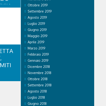
ARCIA
Ottobre 2019
Settembre 2019
Agosto 2019
Soccorso
Luglio 2019
tato dal 118
, nel
Giugno 2019
er un
Maggio 2019
oiché la
 permetteva
Aprile 2019
una squadra
Marzo 2019
RETTA
istrada.
Febbraio 2019
,
Gennaio 2019
MITI
Dicembre 2018
Novembre 2018
Ottobre 2018
 “Giornale
dente di
Settembre 2018
posito
Agosto 2018
 trasporto
o “Investi
Luglio 2018
n Giuseppe
Giugno 2018
 last