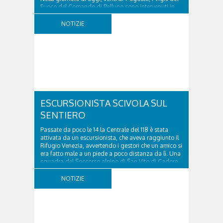
Fuoco del Comando di Belluno sono intervenuti in
località Diassa, in Val d’Oten, nel comune di Calalzo
di Cadore, per liberare una strada rimasta bloccata
NOTIZIE
a seguito di una frana verificatasi intorno alle ore
18:00 di ieri. Le ruspe dei GOS...
ESCURSIONISTA SCIVOLA SUL
SENTIERO
Passate da poco le 14 la Centrale del 118 è stata
attivata da un escursionista, che aveva raggiunto il
Rifugio Venezia, avvertendo i gestori che un amico si
era fatto male a un piede a poco distanza da lì. Una
squadra del Soccorso alpino di San Vito di Cadore
ha quindi raggiunto l'infortunato...
NOTIZIE