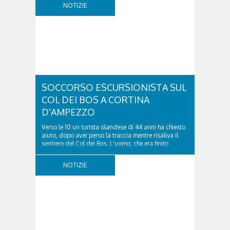
NOTIZIE
SOCCORSO ESCURSIONISTA SUL
COL DEI BOS A CORTINA
D'AMPEZZO
Verso le 10 un turista olandese di 44 anni ha chiesto
aiuto, dopo aver perso la traccia mentre risaliva il
sentiero del Col dei Bos. L'uomo, che era finito
incrodato sulla parete, sotto la verticale allo storico
ospedale militare, tra la Ferrata truppe alpine e le
NOTIZIE
Torri del Falzarego, era...