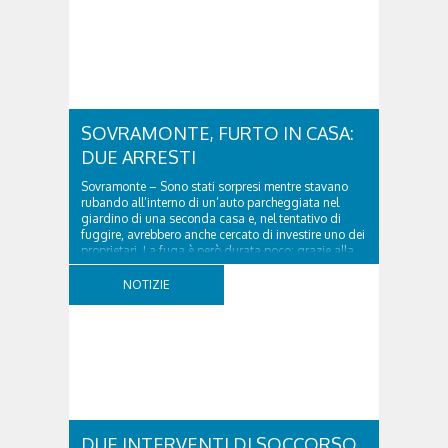
SOVRAMONTE, FURTO IN CASA:
DUE ARRESTI
Sovramonte – Sono stati sorpresi mentre stavano
rubando all’interno di un’auto parcheggiata nel
giardino di una seconda casa e, nel tentativo di
fuggire, avrebbero anche cercato di investire uno dei
proprietari. La fuga è però durata poco: grazie alla
tempestiva chiamata al 112 e all’intervento...
NOTIZIE
DUE INTERVENTI DI SOCCORSO