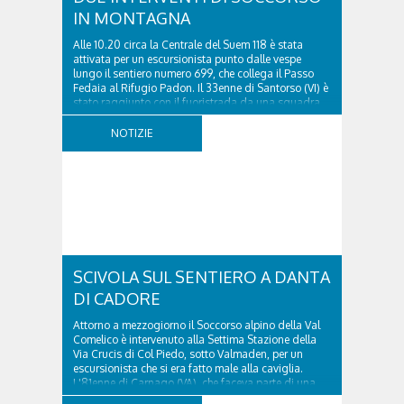
IN MONTAGNA
Alle 10.20 circa la Centrale del Suem 118 è stata
attivata per un escursionista punto dalle vespe
lungo il sentiero numero 699, che collega il Passo
Fedaia al Rifugio Padon. Il 33enne di Santorso (VI) è
stato raggiunto con il fuoristrada da una squadra
del Soccorso alpino della Val Pettorina...
NOTIZIE
SCIVOLA SUL SENTIERO A DANTA
DI CADORE
Attorno a mezzogiorno il Soccorso alpino della Val
Comelico è intervenuto alla Settima Stazione della
Via Crucis di Col Piedo, sotto Valmaden, per un
escursionista che si era fatto male alla caviglia.
L'81enne di Carnago (VA), che faceva parte di una
comitiva e aveva riportato un trauma...