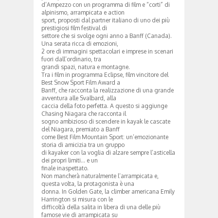
d’Ampezzo con un programma di film e “corti” di
alpinismo, arrampicata e action
sport, proposti dal partner italiano di uno dei più
prestigiosi film festival di
settore che si svolge ogni anno a Banff (Canada).
Una serata ricca di emozioni,
2 ore di immagini spettacolari e imprese in scenari
fuori dall’ordinario, tra
grandi spazi, natura e montagne.
Tra i film in programma Eclipse, film vincitore del
Best Snow Sport Film Award a
Banff, che racconta la realizzazione di una grande
avventura alle Svalbard, alla
caccia della foto perfetta. A questo si aggiunge
Chasing Niagara che racconta il
sogno ambizioso di scendere in kayak le cascate
del Niagara, premiato a Banff
come Best Film Mountain Sport: un’emozionante
storia di amicizia tra un gruppo
di kayaker con la voglia di alzare sempre l’asticella
dei propri limiti… e un
finale inaspettato.
Non mancherà naturalmente l’arrampicata e,
questa volta, la protagonista è una
donna. In Golden Gate, la climber americana Emily
Harrington si misura con le
difficoltà della salita in libera di una delle più
famose vie di arrampicata su