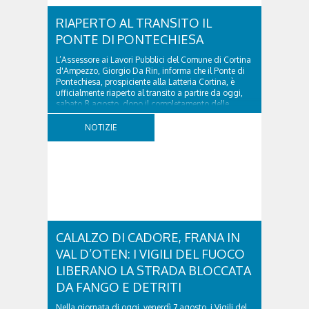
RIAPERTO AL TRANSITO IL
PONTE DI PONTECHIESA
L’Assessore ai Lavori Pubblici del Comune di Cortina
d'Ampezzo, Giorgio Da Rin, informa che il Ponte di
Pontechiesa, prospiciente alla Latteria Cortina, è
ufficialmente riaperto al transito a partire da oggi,
sabato 8 agosto, dopo il completamento delle
verifiche e il positivo collaudo...
NOTIZIE
CALALZO DI CADORE, FRANA IN
VAL D’OTEN: I VIGILI DEL FUOCO
LIBERANO LA STRADA BLOCCATA
DA FANGO E DETRITI
Nella giornata di oggi, venerdì 7 agosto, i Vigili del