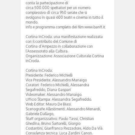
conta la partecipazione di
circa 500.000 spettatori per un numero
complessivo di circa 950 serate che si
svolgono in quasi 600 teatri e cinema in tutto il
mondo.
Info e programma completo dei film www.banff.it
Cortina InCroda: una manifestazione realizzata
con il contributo del Comune di
Cortina d’Ampezzo in collaborazione con
l’Assessorato alla Cultura.
Organizzazione: Associazione Culturale Cortina
InCroda.
Cortina InCroda:
Presidente: Federico Michielli
Vice Presidente: Alessandro Manaigo
Curatori: Federico Michielli, Alessandra
Segafreddo, Diana Gaspari
Videomaker: Alessandro Manaigo.
Ufficio Stampa: Alessandra Segafreddo.
Web Editor: Mauro De Biasi.
Scenografie Allestimenti: Alessandro Menardi,
Gabriele Dallago,
Staff organizzativo: Paolo Tassi, Christian
Ghedina, Bruno Sartorelli, Giorgio
Costantini, Gianfranco Rezzadore, Aldo Da Vià.
Consulenza tecnica: Luca Zardini Canon.