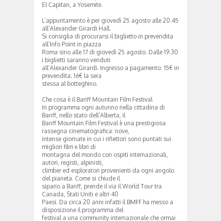
El Capitan, a Yosemite.
L’appuntamento è per giovedì 25 agosto alle 20.45
all’Alexander Girardi Hall.
Si consiglia di procurarsi il biglietto in prevendita
all’Info Point in piazza
Roma sino alle 17 di giovedì 25 agosto. Dalle 19.30
i biglietti saranno venduti
all’Alexander Girardi. Ingresso a pagamento: 15€ in
prevendita; 16€ la sera
stessa al botteghino.
Che cosa è il Banff Mountain Film Festival
In programma ogni autunno nella cittadina di
Banff, nello stato dell’Alberta, il
Banff Mountain Film Festival è una prestigiosa
rassegna cinematografica: nove,
intense giornate in cui i riflettori sono puntati sui
migliori film e libri di
montagna del mondo con ospiti internazionali,
autori, registi, alpinisti,
climber ed esploratori provenienti da ogni angolo
del pianeta. Come si chiude il
sipario a Banff, prende il via il World Tour tra
Canada, Stati Uniti e altri 40
Paesi. Da circa 20 anni infatti il BMFF ha messo a
disposizione il programma del
festival a una community internazionale che ormai