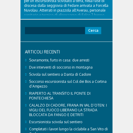
per un escursionista scivolato a terra, nella fase di
discesa dalla seggiovia di Fedare arrivata a Forcella
Nuvolau. Atterrati in piazzola all'Averau, personale
sanitario e tecnico di elisoccorso di Falco 2 hanno
raggiunto il 74enne di Teolo...
Ricerca
per:
ARTICOLI RECENTI
Sovramonte, furto in casa: due arresti
Due interventi di soccorso in montagna
Scivola sul sentiero a Danta di Cadore
Soccorso escursionista sul Col dei Bos a Cortina
d’Ampezzo
RIAPERTO AL TRANSITO IL PONTE DI
PONTECHIESA
CALALZO DI CADORE, FRANA IN VAL D’OTEN: I
VIGILI DEL FUOCO LIBERANO LA STRADA
BLOCCATA DA FANGO E DETRITI
Escursionista scivola sul sentiero
Completati i lavori lungo la ciclabile a San Vito di