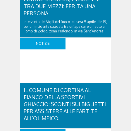
TRA DUE MEZZI: FERITA UNA
PERSONA
Intervento dei Vigili del fuoco ieri sera 9 aprile alle 19,
per un incidente stradale tra un’ape car e un’auto a
Forno di Zoldo, zona Pralongo, in via Sant’Andrea:
ferito il conducente del veicolo a tre ruote. Al lavoro
la squadra dei vigili del fuoco della centrale di
NOTIZIE
Belluno e dei volontari di Zoldo. Soccorso ..
IL COMUNE DI CORTINA AL
FIANCO DELLA SPORTIVI
GHIACCIO: SCONTI SUI BIGLIETTI
PER ASSISTERE ALLE PARTITE
ALL’OLIMPICO.
Sono giornate frenetiche queste allo stadio Olimpico