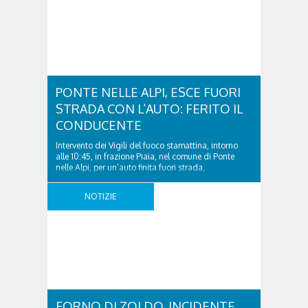
PONTE NELLE ALPI, ESCE FUORI
STRADA CON L’AUTO: FERITO IL
CONDUCENTE
Intervento dei Vigili del fuoco stamattina, intorno
alle 10:45, in frazione Piaia, nel comune di Ponte
nelle Alpi, per un’auto finita fuori strada,
probabilmente dopo essere entrato in collusione con
un mezzo pesante: ferito l’autista. Al lavoro una
NOTIZIE
squadra dei vigili del fuoco della centrale di Belluno,
che ha soccorso l’uomo per poi affidarlo alle ..
FORNO DI ZOLDO, INCIDENTE