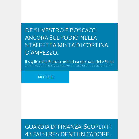
DE SILVESTRO E BOSCACCI
ANCORA SUL PODIO NELLA
STAFFETTA MISTA DI CORTINA
D’AMPEZZO.
Il sigillo della Francia nell’ultima giornata delle Finali
della Coppa del mondo 2023-2024 di scialpinismo,
andata in scena mercoledì 10 aprile a Cortina
Ampezzo per l’organizzazione di Fondazione
NOTIZIE
Cortina. L’atto conclusivo è stato dedicato alla
Mixed Relay, la gara a squadre, con teatro di gara
lo spettacolare tracciato di Col Gallina, nei pressi del
Passo ..
GUARDIA DI FINANZA: SCOPERTI
43 FALSI RESIDENTI IN CADORE.