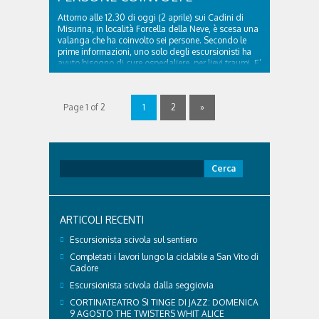
Attorno alle 12.30 di oggi (2 aprile) sui Cadini di
Misurina, in località Forcella della Neve, è scesa una
valanga che ha coinvolto sei persone. Secondo le
prime informazioni, uno solo degli escursionisti ha
avuto bisogno di cure ospedaliere, per lievi traumi. E’
stato trasferito in ospedale con l’elicottero Falco
dell’Ulss 1 Dolomiti; è intervenuto ..
Page 1 of 2
1
2
»
Ricerca
per:
ARTICOLI RECENTI
Escursionista scivola sul sentiero
Completati i lavori lungo la ciclabile a San Vito di
Cadore
Escursionista scivola dalla seggiovia
CORTINATEATRO SI TINGE DI JAZZ: DOMENICA
9 AGOSTO THE TWISTERS WHIT ALICE