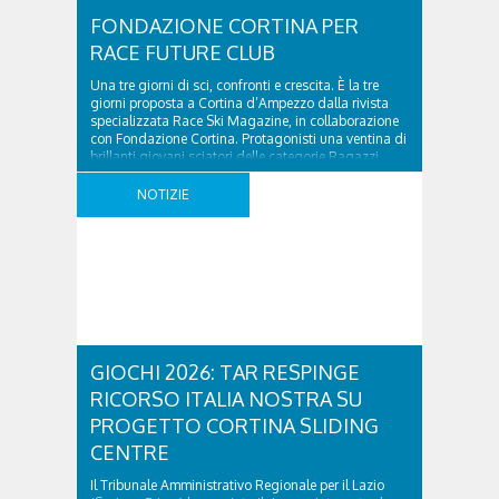
FONDAZIONE CORTINA PER
RACE FUTURE CLUB
Una tre giorni di sci, confronti e crescita. È la tre
giorni proposta a Cortina d’Ampezzo dalla rivista
specializzata Race Ski Magazine, in collaborazione
con Fondazione Cortina. Protagonisti una ventina di
brillanti giovani sciatori delle categorie Ragazzi
(under 14) e Allievi (under 16), emersi da alcune tra le
più importanti competizioni nazionali e dai
NOTIZIE
campionati ..
GIOCHI 2026: TAR RESPINGE
RICORSO ITALIA NOSTRA SU
PROGETTO CORTINA SLIDING
CENTRE
Il Tribunale Amministrativo Regionale per il Lazio