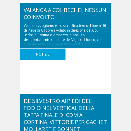
VALANGA A COL BECHEI, NESSUN
COINVOLTO
Verso mezzogiorno e mezza l’elicottero del Suem 118
di Pieve di Cadore è volato in direzione del Col
Bechei a Cortina d’Ampezzo, a seguito
dell’allertamento da parte dei Vigili del fuoco, che
avevano ricevuto la segnalazione di alcuni
testimoni. I chiamanti, che avevano assistito al
distacco, informavano della certezza che non vi
NOTIZIE
fossero travolti. Per ..
DE SILVESTRO AI PIEDI DEL
PODIO NEL VERTICAL DELLA
TAPPA FINALE DI CDM A
CORTINA; VITTORIE PER GACHET
MOLLARET E BONNET