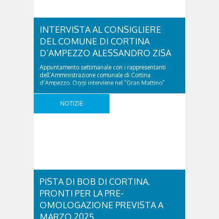
INTERVISTA AL CONSIGLIERE
DEL COMUNE DI CORTINA
D’AMPEZZO ALESSANDRO ZISA
Appuntamento settimanale con i rappresentanti
dell’Amministrazione comunale di Cortina
d’Ampezzo. Oggi interviene nel “Gran Mattino”
Alessandro Zisa, Capogruppo di maggioranza.
Ascolta l’intervista dal lettore sottostante:
NOTIZIE
INTERVISTA AL CONSIGLIERE DEL COMUNE DI
CORTINA D’AMPEZZO ALESSANDRO ZISA was last
modified: Ottobre 22nd, 2024 by simona
PISTA DI BOB DI CORTINA.
PRONTI PER LA PRE-
OMOLOGAZIONE PREVISTA A
MARZO 2025