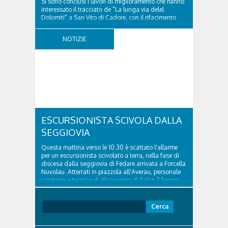
Si sono conclusi i lavori di miglioramento che hanno
interessato il tracciato de "La lunga via delel
Dolomiti" a San Vito di Cadore, con il rifacimento
della nuova pavimentazione in asfalto, il ripristino
della segnaletica orizzontale e l'installazione di
NOTIZIE
appositi dissuasori in corrispondenza...
ESCURSIONISTA SCIVOLA DALLA
SEGGIOVIA
Questa mattina verso le 10.30 è scattato l'allarme
per un escursionista scivolato a terra, nella fase di
discesa dalla seggiovia di Fedare arrivata a Forcella
Nuvolau. Atterrati in piazzola all'Averau, personale
sanitario e tecnico di elisoccorso di Falco 2 hanno
raggiunto il 74enne di Teolo...
Ricerca
per: