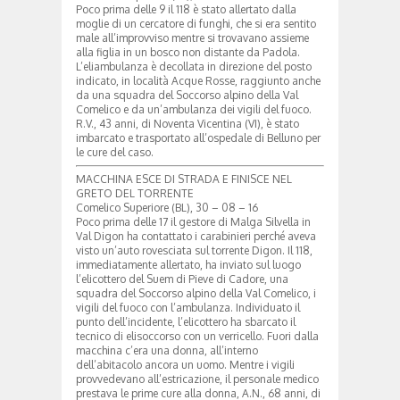
Poco prima delle 9 il 118 è stato allertato dalla
moglie di un cercatore di funghi, che si era sentito
male all’improvviso mentre si trovavano assieme
alla figlia in un bosco non distante da Padola.
L’eliambulanza è decollata in direzione del posto
indicato, in località Acque Rosse, raggiunto anche
da una squadra del Soccorso alpino della Val
Comelico e da un’ambulanza dei vigili del fuoco.
R.V., 43 anni, di Noventa Vicentina (VI), è stato
imbarcato e trasportato all’ospedale di Belluno per
le cure del caso.
MACCHINA ESCE DI STRADA E FINISCE NEL
GRETO DEL TORRENTE
Comelico Superiore (BL), 30 – 08 – 16
Poco prima delle 17 il gestore di Malga Silvella in
Val Digon ha contattato i carabinieri perché aveva
visto un’auto rovesciata sul torrente Digon. Il 118,
immediatamente allertato, ha inviato sul luogo
l’elicottero del Suem di Pieve di Cadore, una
squadra del Soccorso alpino della Val Comelico, i
vigili del fuoco con l’ambulanza. Individuato il
punto dell’incidente, l’elicottero ha sbarcato il
tecnico di elisoccorso con un verricello. Fuori dalla
macchina c’era una donna, all’interno
dell’abitacolo ancora un uomo. Mentre i vigili
provvedevano all’estricazione, il personale medico
prestava le prime cure alla donna, A.N., 68 anni, di