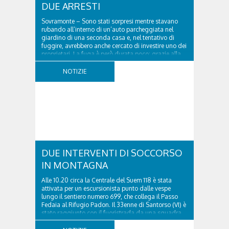
DUE ARRESTI
Sovramonte – Sono stati sorpresi mentre stavano
rubando all’interno di un’auto parcheggiata nel
giardino di una seconda casa e, nel tentativo di
fuggire, avrebbero anche cercato di investire uno dei
proprietari. La fuga è però durata poco: grazie alla
tempestiva chiamata al 112 e all’intervento...
NOTIZIE
DUE INTERVENTI DI SOCCORSO
IN MONTAGNA
Alle 10.20 circa la Centrale del Suem 118 è stata
attivata per un escursionista punto dalle vespe
lungo il sentiero numero 699, che collega il Passo
Fedaia al Rifugio Padon. Il 33enne di Santorso (VI) è
stato raggiunto con il fuoristrada da una squadra
del Soccorso alpino della Val Pettorina...