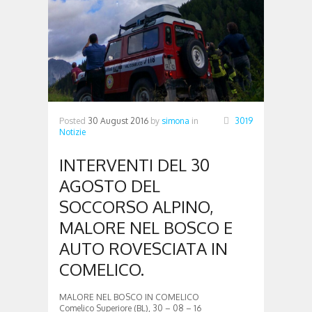
Posted
30 August 2016
by
simona
in
3019
Notizie
INTERVENTI DEL 30
AGOSTO DEL
SOCCORSO ALPINO,
MALORE NEL BOSCO E
AUTO ROVESCIATA IN
COMELICO.
MALORE NEL BOSCO IN COMELICO
Comelico Superiore (BL), 30 – 08 – 16