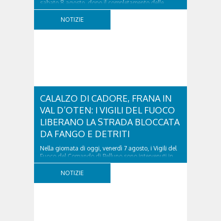
sabato 8 agosto, dopo il completamento delle
verifiche e il positivo collaudo...
NOTIZIE
CALALZO DI CADORE, FRANA IN
VAL D’OTEN: I VIGILI DEL FUOCO
LIBERANO LA STRADA BLOCCATA
DA FANGO E DETRITI
Nella giornata di oggi, venerdì 7 agosto, i Vigili del
Fuoco del Comando di Belluno sono intervenuti in
località Diassa, in Val d’Oten, nel comune di Calalzo
di Cadore, per liberare una strada rimasta bloccata
NOTIZIE
a seguito di una frana verificatasi intorno alle ore
18:00 di ieri. Le ruspe dei GOS...