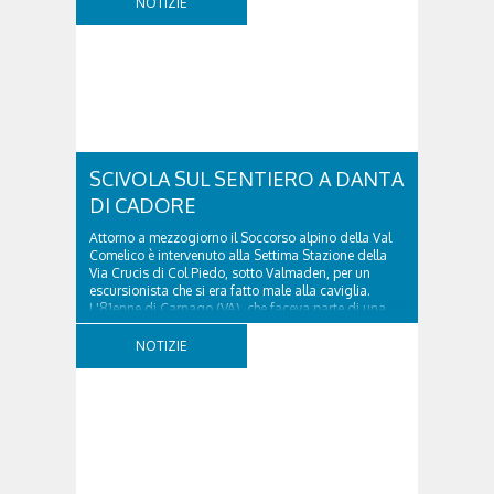
NOTIZIE
SCIVOLA SUL SENTIERO A DANTA
DI CADORE
Attorno a mezzogiorno il Soccorso alpino della Val
Comelico è intervenuto alla Settima Stazione della
Via Crucis di Col Piedo, sotto Valmaden, per un
escursionista che si era fatto male alla caviglia.
L'81enne di Carnago (VA), che faceva parte di una
comitiva e aveva riportato un trauma...
NOTIZIE