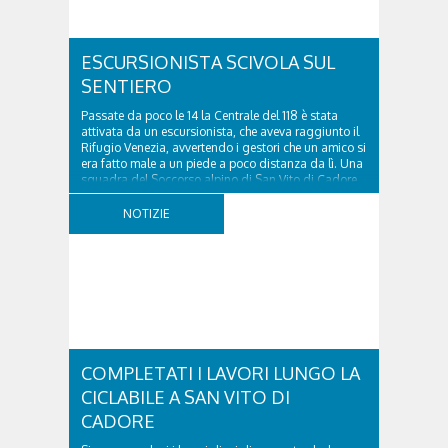
ESCURSIONISTA SCIVOLA SUL
SENTIERO
Passate da poco le 14 la Centrale del 118 è stata
attivata da un escursionista, che aveva raggiunto il
Rifugio Venezia, avvertendo i gestori che un amico si
era fatto male a un piede a poco distanza da lì. Una
squadra del Soccorso alpino di San Vito di Cadore
ha quindi raggiunto l'infortunato...
NOTIZIE
COMPLETATI I LAVORI LUNGO LA
CICLABILE A SAN VITO DI
CADORE