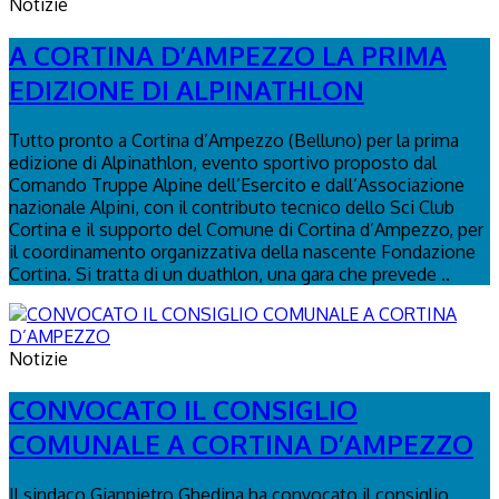
Notizie
A CORTINA D’AMPEZZO LA PRIMA
EDIZIONE DI ALPINATHLON
Tutto pronto a Cortina d’Ampezzo (Belluno) per la prima
edizione di Alpinathlon, evento sportivo proposto dal
Comando Truppe Alpine dell’Esercito e dall’Associazione
nazionale Alpini, con il contributo tecnico dello Sci Club
Cortina e il supporto del Comune di Cortina d’Ampezzo, per
il coordinamento organizzativa della nascente Fondazione
Cortina. Si tratta di un duathlon, una gara che prevede ..
Notizie
CONVOCATO IL CONSIGLIO
COMUNALE A CORTINA D’AMPEZZO
Il sindaco Gianpietro Ghedina ha convocato il consiglio