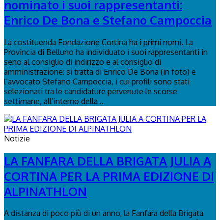
nominato i suoi rappresentanti:
Enrico De Bona e Stefano Campoccia
La costituenda Fondazione Cortina ha i primi nomi. La
Provincia di Belluno ha individuato i suoi rappresentanti in
seno al consiglio di indirizzo e al consiglio di
amministrazione: si tratta di Enrico De Bona (in foto) e
l’avvocato Stefano Campoccia, i cui profili sono stati
selezionati tra le candidature pervenute le scorse
settimane, all’interno della ..
Notizie
LA FANFARA DELLA BRIGATA JULIA A
CORTINA PER LA PRIMA EDIZIONE DI
ALPINATHLON
A distanza di poco più di un anno, la Fanfara della Brigata