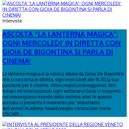
Interviste
ASCOLTA “LA LANTERNA MAGICA”:
OGNI MERCOLEDI’ IN DIRETTA CON
GIOIA DE BIGONTINA SI PARLA DI
CINEMA!
La lanterna magica è la rubrica ideata da Gioia De Bigontina
che ci racconta in diretta, ogni mercoledì alle 16.30,la sua
passione per il cinema. Attori,registi,sceneggiatori, film
italiani ed internazionali: ogni settimana Gioia ci trasporta
nel meraviglioso mondo della settima arte! In questa
puntata ci presenta il momento piu’ importante
dell’anno:l’Academy Award,meglio conosciuto come
OSCAR! ..