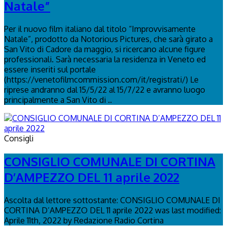
Natale”
Per il nuovo film italiano dal titolo “Improvvisamente
Natale”, prodotto da Notorious Pictures, che sarà girato a
San Vito di Cadore da maggio, si ricercano alcune figure
professionali. Sarà necessaria la residenza in Veneto ed
essere inseriti sul portale
(https://venetofilmcommission.com/it/registrati/) Le
riprese andranno dal 15/5/22 al 15/7/22 e avranno luogo
principalmente a San Vito di ..
Consigli
CONSIGLIO COMUNALE DI CORTINA
D’AMPEZZO DEL 11 aprile 2022
Ascolta dal lettore sottostante: CONSIGLIO COMUNALE DI
CORTINA D’AMPEZZO DEL 11 aprile 2022 was last modified:
Aprile 11th, 2022 by Redazione Radio Cortina