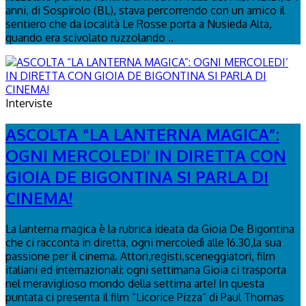
anni, di Sospirolo (BL), stava percorrendo con un amico il
sentiero che da località Le Rosse porta a Nusieda Alta,
quando era scivolato ruzzolando ..
Interviste
ASCOLTA “LA LANTERNA MAGICA”:
OGNI MERCOLEDI’ IN DIRETTA CON
GIOIA DE BIGONTINA SI PARLA DI
CINEMA!
La lanterna magica è la rubrica ideata da Gioia De Bigontina
che ci racconta in diretta, ogni mercoledì alle 16.30,la sua
passione per il cinema. Attori,registi,sceneggiatori, film
italiani ed internazionali: ogni settimana Gioia ci trasporta
nel meraviglioso mondo della settima arte! In questa
puntata ci presenta il film “Licorice Pizza” di Paul Thomas