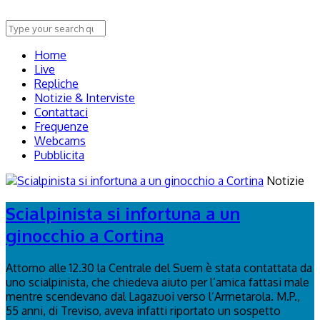
Home
Live
Repliche
Notizie & Interviste
Contattaci
Frequenze
Webcams
Pubblicita
Notizie
Scialpinista si infortuna a un
ginocchio a Cortina
Attorno alle 12.30 la Centrale del Suem è stata contattata da
uno scialpinista, che chiedeva aiuto per l’amica fattasi male
mentre scendevano dal Lagazuoi verso l’Armetarola. M.P.,
55 anni, di Treviso, aveva infatti riportato un sospetto