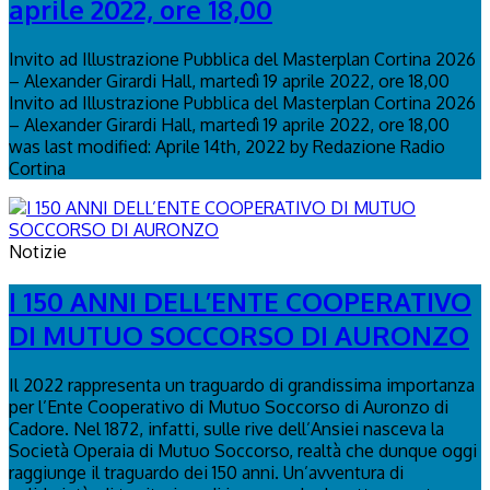
aprile 2022, ore 18,00
Invito ad Illustrazione Pubblica del Masterplan Cortina 2026
– Alexander Girardi Hall, martedì 19 aprile 2022, ore 18,00
Invito ad Illustrazione Pubblica del Masterplan Cortina 2026
– Alexander Girardi Hall, martedì 19 aprile 2022, ore 18,00
was last modified: Aprile 14th, 2022 by Redazione Radio
Cortina
Notizie
I 150 ANNI DELL’ENTE COOPERATIVO
DI MUTUO SOCCORSO DI AURONZO
Il 2022 rappresenta un traguardo di grandissima importanza
per l’Ente Cooperativo di Mutuo Soccorso di Auronzo di
Cadore. Nel 1872, infatti, sulle rive dell’Ansiei nasceva la
Società Operaia di Mutuo Soccorso, realtà che dunque oggi
raggiunge il traguardo dei 150 anni. Un’avventura di