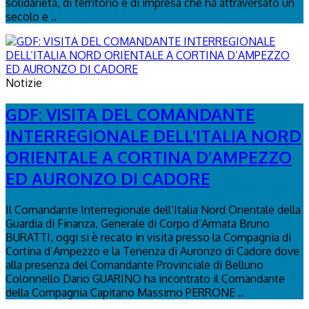
solidarietà, di territorio e di impresa che ha attraversato un
secolo e ..
Notizie
GDF: VISITA DEL COMANDANTE
INTERREGIONALE DELL’ITALIA NORD
ORIENTALE A CORTINA D’AMPEZZO
ED AURONZO DI CADORE
Il Comandante Interregionale dell’Italia Nord Orientale della
Guardia di Finanza, Generale di Corpo d’Armata Bruno
BURATTI, oggi si è recato in visita presso la Compagnia di
Cortina d’Ampezzo e la Tenenza di Auronzo di Cadore dove
alla presenza del Comandante Provinciale di Belluno
Colonnello Dario GUARINO ha incontrato il Comandante
della Compagnia Capitano Massimo PERRONE ..