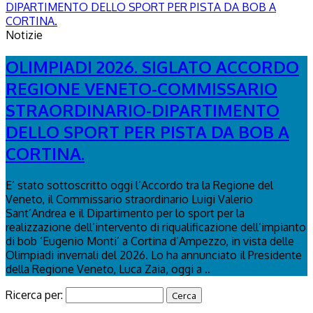
Notizie
OLIMPIADI 2026. SIGLATO ACCORDO
REGIONE VENETO-COMMISSARIO
STRAORDINARIO-DIPARTIMENTO
DELLO SPORT PER PISTA DA BOB A
CORTINA.
E’ stato sottoscritto oggi l’Accordo tra la Regione del
Veneto, il Commissario straordinario Luigi Valerio
Sant’Andrea e il Dipartimento per lo sport per la
realizzazione dell’intervento di riqualificazione dell’impianto
di bob ‘Eugenio Monti’ a Cortina d’Ampezzo, in vista delle
Olimpiadi invernali del 2026. Lo ha annunciato il Presidente
della Regione Veneto, Luca Zaia, oggi a ..
Ricerca per: