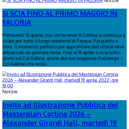
Notizie
SI SCIA FINO AL PRIMO MAGGIO IN
FALORIA
Primavera? Sì grazie, ma con la neve! A Cortina si continua a
sciare per tutto il lungo weekend di Pasqua, Pasquetta e
oltre. Il momento perfetto per approfittare dell’ultima neve
abbracciati da giornate terse. Fino al 18 aprile si scia tutti i
giorni sul Col Gallina, grazie alla sua seggiovia (Falzarego –
Col Gallina) che resta ..
Notizie
Invito ad Illustrazione Pubblica del
Masterplan Cortina 2026 –
Alexander Girardi Hall, martedì 19