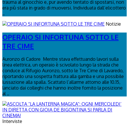
trauma al ginocchio e, pur avendo tentato di spostarsi, non
era più stata in grado di muoversi. Individuata dall’elicottero
..
Notizie
OPERAIO SI INFORTUNA SOTTO LE
TRE CIME
Auronzo di Cadore Mentre stava effettuando lavori sulla
linea elettrica, un operaio è scivolato lungo la strada che
conduce al Rifugio Auronzo, sotto le Tre Cime di Lavaredo,
riportando una sospetta frattura alla gamba e una possibile
lussazione alla spalla. Scattato l’allarme attorno alle 10.15,
lanciato dai colleghi che hanno inoltre fornito la posizione
al ..
Interviste