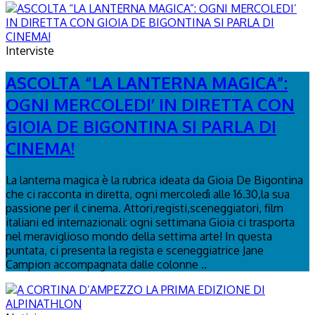
Interviste
ASCOLTA “LA LANTERNA MAGICA”:
OGNI MERCOLEDI’ IN DIRETTA CON
GIOIA DE BIGONTINA SI PARLA DI
CINEMA!
La lanterna magica è la rubrica ideata da Gioia De Bigontina
che ci racconta in diretta, ogni mercoledì alle 16.30,la sua
passione per il cinema. Attori,registi,sceneggiatori, film
italiani ed internazionali: ogni settimana Gioia ci trasporta
nel meraviglioso mondo della settima arte! In questa
puntata, ci presenta la regista e sceneggiatrice Jane
Campion accompagnata dalle colonne ..