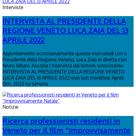
Interviste
INTERVISTA AL PRESIDENTE DELLA
REGIONE VENETO LUCA ZAIA DEL 13
APRILE 2022
Appuntamento eccezionalmente questo mercoledì con il
Presidente della Regione Veneto, Luca Zaia in diretta con
Nives Milani. Ascolta l’intervista dal lettore sottostante:
INTERVISTA AL PRESIDENTE DELLA REGIONE VENETO
LUCA ZAIA DEL 13 APRILE 2022 was last modified: Aprile
13th, 2022 by simona
Notizie
Ricerca professionisti residenti in
Veneto per il film “Improvvisamente