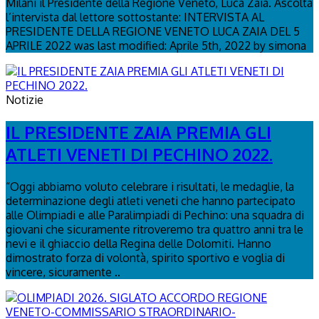
Milani il Presidente della Regione Veneto, Luca Zaia. Ascolta
l’intervista dal lettore sottostante: INTERVISTA AL
PRESIDENTE DELLA REGIONE VENETO LUCA ZAIA DEL 5
APRILE 2022 was last modified: Aprile 5th, 2022 by simona
Notizie
IL PRESIDENTE ZAIA PREMIA GLI
ATLETI VENETI DI PECHINO 2022.
“Oggi abbiamo voluto celebrare i risultati, le medaglie, la
determinazione degli atleti veneti che hanno partecipato
alle Olimpiadi e alle Paralimpiadi di Pechino: una squadra di
giovani che sicuramente ritroveremo tra quattro anni tra le
nevi e il ghiaccio della Regina delle Dolomiti. Hanno
dimostrato forza di volontà, spirito sportivo e voglia di
vincere, sicuramente ..