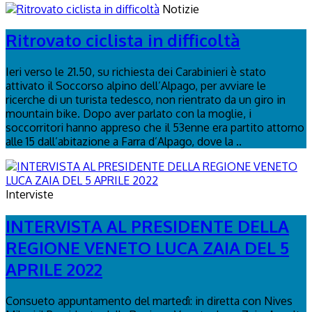
Notizie
Ritrovato ciclista in difficoltà
Ieri verso le 21.50, su richiesta dei Carabinieri è stato
attivato il Soccorso alpino dell’Alpago, per avviare le
ricerche di un turista tedesco, non rientrato da un giro in
mountain bike. Dopo aver parlato con la moglie, i
soccorritori hanno appreso che il 53enne era partito attorno
alle 15 dall’abitazione a Farra d’Alpago, dove la ..
Interviste
INTERVISTA AL PRESIDENTE DELLA
REGIONE VENETO LUCA ZAIA DEL 5
APRILE 2022
Consueto appuntamento del martedì: in diretta con Nives