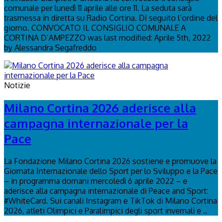
comunale per lunedì 11 aprile alle ore 11. La seduta sarà
trasmessa in diretta su Radio Cortina. Di seguito l’ordine del
giorno. CONVOCATO IL CONSIGLIO COMUNALE A
CORTINA D’AMPEZZO was last modified: Aprile 5th, 2022
by Alessandra Segafreddo
Notizie
Milano Cortina 2026 aderisce alla
campagna internazionale per la
Pace
La Fondazione Milano Cortina 2026 sostiene e promuove la
Giornata Internazionale dello Sport per lo Sviluppo e la Pace
– in programma domani mercoledì 6 aprile 2022 – e
aderisce alla campagna internazionale di Peace and Sport:
#WhiteCard. Sui canali Instagram e TikTok di Milano Cortina
2026, atleti Olimpici e Paralimpici degli sport invernali e ..