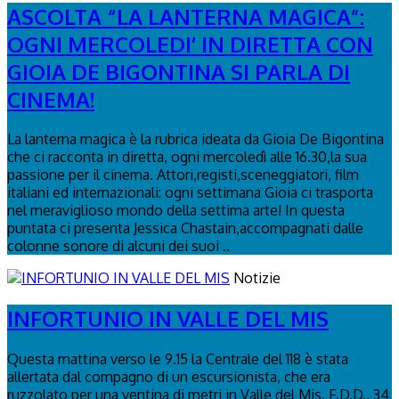
ASCOLTA “LA LANTERNA MAGICA”:
OGNI MERCOLEDI’ IN DIRETTA CON
GIOIA DE BIGONTINA SI PARLA DI
CINEMA!
La lanterna magica è la rubrica ideata da Gioia De Bigontina
che ci racconta in diretta, ogni mercoledì alle 16.30,la sua
passione per il cinema. Attori,registi,sceneggiatori, film
italiani ed internazionali: ogni settimana Gioia ci trasporta
nel meraviglioso mondo della settima arte! In questa
puntata ci presenta Jessica Chastain,accompagnati dalle
colonne sonore di alcuni dei suoi ..
Notizie
INFORTUNIO IN VALLE DEL MIS
Questa mattina verso le 9.15 la Centrale del 118 è stata
allertata dal compagno di un escursionista, che era
ruzzolato per una ventina di metri in Valle del Mis. F.D.D., 34