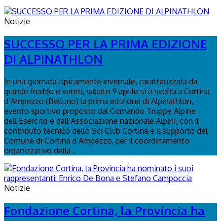
Notizie
SUCCESSO PER LA PRIMA EDIZIONE
DI ALPINATHLON
In una giornata tipicamente invernale, caratterizzata da
grande freddo e vento, sabato 9 aprile si è svolta a Cortina
d’Ampezzo (Belluno) la prima edizione di Alpinathlon,
evento sportivo proposto dal Comando Truppe Alpine
dell’Esercito e dall’Associazione nazionale Alpini, con il
contributo tecnico dello Sci Club Cortina e il supporto del
Comune di Cortina d’Ampezzo, per il coordinamento
organizzativo della ..
Notizie
Fondazione Cortina, la Provincia ha