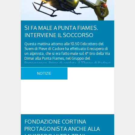
SI FA MALE A PUNTA FIAMES.
INTERVIENE IL SOCCORSO
Questa mattina attorno alle 10.50 l’elicottero del
Suem di Pieve di Cadore ha effettuato il recupero di
un alpinista, che si era fatto male sul 4° tiro della Via
Dimai alla Punta Fiames, nel Gruppo del
Pomagagnon. Primo di cordata, il 33enne di Padova
era volato per una quindicina di metri, sbattendo
violentemente con un ..
NOTIZIE
FONDAZIONE CORTINA
PROTAGONISTA ANCHE ALLA