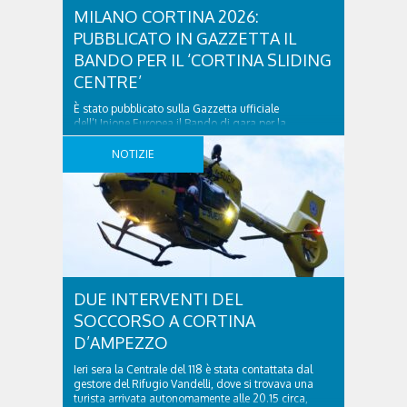
MILANO CORTINA 2026:
PUBBLICATO IN GAZZETTA IL
BANDO PER IL ‘CORTINA SLIDING
CENTRE’
È stato pubblicato sulla Gazzetta ufficiale
dell’Unione Europea il Bando di gara per la
realizzazione del lotto 2 del ‘Cortina Sliding Centre’.
Lo comunica il Commissario straordinario ing.
NOTIZIE
Luigivalerio Sant’Andrea per il tramite di SIMICO, la
Società Infrastrutture Milano Cortina 2026 spa. Si
tratta dei lavori di riqualificazione della pista
Eugenio Monti di Cortina d’Ampezzo, ..
DUE INTERVENTI DEL
SOCCORSO A CORTINA
D’AMPEZZO
Ieri sera la Centrale del 118 è stata contattata dal
gestore del Rifugio Vandelli, dove si trovava una
turista arrivata autonomamente alle 20.15 circa,