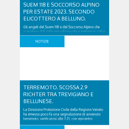
SUEM 118 E SOCCORSO ALPINO
PER ESTATE 2023. SECONDO
ELICOTTERO A BELLUNO.
Gli angeli del Suem 118 e del Soccorso Alpino che
scendono dal cielo per salvare vite e mettere in salvo
i turisti feriti o in difficoltà durante il periodo estivo
sulla montagna veneta, raddoppiano i loro
NOTIZIE
encomiabili sforzi e, con il sostegno della giunta
regionale, potenziano la loro presenza con
l’attivazione di un secondo elicottero ..
TERREMOTO. SCOSSA 2.9
RICHTER TRA TREVIGIANO E
BELLUNESE.
La Direzione Protezione Civile della Regione Veneto
ha emesso poco fa una segnalazione di avvenuto
terremoto, verificatosi alle 7.21, con epicentro
nell’area di Fregona (Treviso) e una magnitudo di
2,9 sulla scala Richter. La scossa è stata percepita