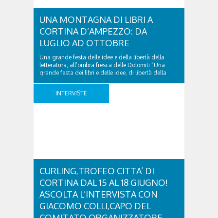
UNA MONTAGNA DI LIBRI A
CORTINA D’AMPEZZO: DA
LUGLIO AD OTTOBRE
Una grande festa delle idee e della libertà della
letteratura, all’ombra fresca delle Dolomiti “Una
grande festa dei libri e delle idee, di libertà della
letteratura e delle curiosità dei lettori”. La più grande
estate con le autrici e gli autori all’ombra delle
INTERVISTE
Dolomiti sta per cominciare: ad aprire la stagione di
Cortina d’Ampezzo è ..
CURLING,TROFEO CITTA’ DI
CORTINA DAL 15 AL 18 GIUGNO!
ASCOLTA L’INTERVISTA CON
GIACOMO COLLI,CAPO DEL
COMITATO ORGANIZZATORE.