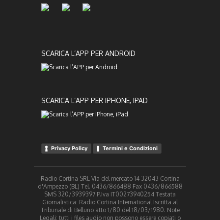
SCARICA L’APP PER ANDROID
SCARICA L’APP PER IPHONE, IPAD
Privacy Policy
Termini e Condizioni
Radio Cortina SRL Via del mercato 14 32043 Cortina
d'Ampezzo (BL) Tel. 0436/866488 Fax 0436/866588
SMS 320/3939397 P.Iva IT00273940254 Testata
Giornalistica: Radio Cortina International Iscritta al
Tribunale di Belluno atto 1/80 del 18/03/1980. Note
Legali: tutti i files audio non possono essere copiati o