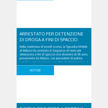
Ascolta l’intervista dal lettore sottostante:
INTERVISTA ALL’ASSESSORE DEL COMUNE DI
CORTINA D’AMPEZZO, STEFANO GHEZZE was last
modified: Giugno ..
ARRESTATO PER DETENZIONE
DI DROGA A FINI DI SPACCIO
Nella mattinata di lunedì scorso, la Squadra Mobile
di Belluno ha arrestato in flagranza di reato per
detenzione a fini di spaccio uno straniero di 45 anni,
proveniente da Milano, con precedenti di polizia
specifici, operaio presso una ditta di elettrotecnica. A
seguito di attività informativa personale della 4^
Sezione “Antidroga” della Squadra Mobile aveva ..
NOTIZIE