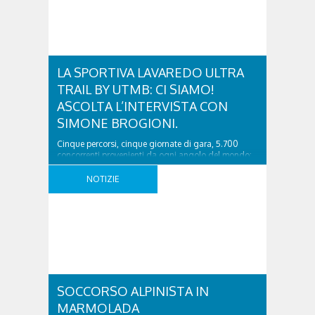
LA SPORTIVA LAVAREDO ULTRA
TRAIL BY UTMB: CI SIAMO!
ASCOLTA L’INTERVISTA CON
SIMONE BROGIONI.
Cinque percorsi, cinque giornate di gara, 5.700
concorrenti provenienti da ogni angolo del mondo:
questa è la sintesi de La Sportiva Lavaredo Ultra
Trail by UTMB®, l’evento internazionale di assoluto
NOTIZIE
richiamo nel mondo del trail running. Dal 21 al 25
giugno a Cortina d’Ampezzo (Belluno) si terrà la 16ª
edizione, che permetterà ai partecipanti di ..
SOCCORSO ALPINISTA IN
MARMOLADA