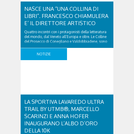
NASCE UNA “UNA COLLINA DI
LIBRI”. FRANCESCO CHIAMULERA
E’ IL DIRETTORE ARTISTICO
Quattro incontri con i protagonisti della letteratura
del mondo, dal Veneto all’Europa e oltre. Le Colline
del Prosecco di Conegliano e Valdobbiadene, sono
pronte ad accogliere nel proprio Patrimonio
Mondiale dell’umanità l’edizione zero di “Una
NOTIZIE
Collina di Libri” una nuova, emozionante festa
internazionale della letteratura. Una rassegna di
incontri d’autore che porterà scrittrici e scrittori, ..
LA SPORTIVA LAVAREDO ULTRA
TRAIL BY UTMB®, MARCELLO
SCARINZI E ANNA HOFER
INAUGURANO L’ALBO D’ORO
DELLA 10K