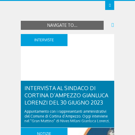
NAVIGATE TO...
INTERVISTE
INTERVISTA AL SINDACO DI
CORTINA D’AMPEZZO GIANLUCA
LORENZI DEL 30 GIUGNO 2023
Appuntamento con i rappresentanti amministrativi
del Comune di Cortina d’Ampezzo. Oggi interviene
nel “Gran Mattino” di Nives Milani Gianluca Lorenzi,
sindaco di Cortina d’Ampezzo. In questa occasione,
si concentra sopratutto su un aggiornamento dei
NOTIZIE