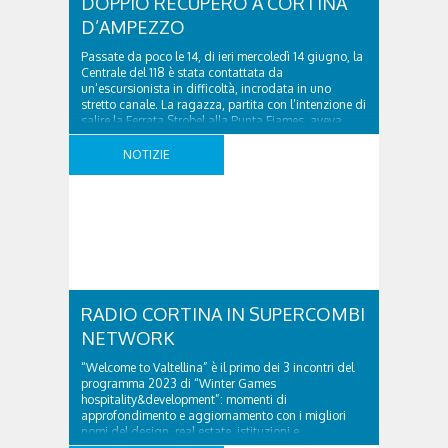
DOPPIO RECUPERO A CORTINA
D’AMPEZZO
Passate da poco le 14, di ieri mercoledì 14 giugno, la
Centrale del 118 è stata contattata da
un’escursionista in difficoltà, incrodata in uno
stretto canale. La ragazza, partita con l’intenzione di
salire la Ferrata Strobel alla Punta Fiames, aveva
inavvertitamente superato l’attacco, iniziando a
risalire e finendo bloccata in un diedro. Allertato il
NOTIZIE
Soccorso ..
RADIO CORTINA IN SUPERCOMBI
NETWORK
“Welcome to Valtellina” è il primo dei 3 incontri del
programma 2023 di “Winter Games
hospitality&development”: momenti di
approfondimento e aggiornamento con i migliori
nomi del design, real estate, istituzioni e
imprenditoria verso i Giochi Olimpici 2026.