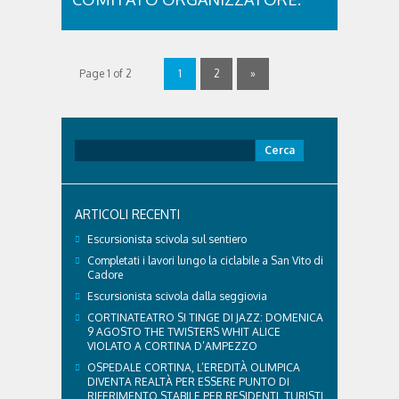
Al via il 56° Torneo Internazionale Estivo “Cortina
d’Ampezzo”. Da sempre, il Torneo Estivo vede in
campo un mix di leggende del passato,vecchi amici
e future promesse che danno vita a quattro giorni di
Page 1 of 2
1
2
»
emozionanti sfide sul ghiaccio,all’insegna dello
sport e dell’amicizia. Saranno 24 le squadre
provenienti da 8 nazioni. Con il patrocinio della
Federazione ..
Ricerca
per:
ARTICOLI RECENTI
Escursionista scivola sul sentiero
Completati i lavori lungo la ciclabile a San Vito di
Cadore
Escursionista scivola dalla seggiovia
CORTINATEATRO SI TINGE DI JAZZ: DOMENICA
9 AGOSTO THE TWISTERS WHIT ALICE
VIOLATO A CORTINA D’AMPEZZO
OSPEDALE CORTINA, L’EREDITÀ OLIMPICA
DIVENTA REALTÀ PER ESSERE PUNTO DI
RIFERIMENTO STABILE PER RESIDENTI, TURISTI