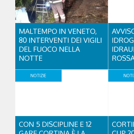
MALTEMPO IN VENETO,
AVVISO
80 INTERVENTI DEI VIGILI
IDROG
DEL FUOCO NELLA
IDRAU
NOTTE
ROSS
Dalle 20 di ieri sera sono stati 80 gli
Il Meteo re
interventi dei Vigili del fuoco effettuati per il
una signifi
NOTIZIE
NOTI
maltempo che ha interessato le regione, in
un intenso 
particolare le province di Belluno, Venezia,
interesserà 
Treviso. A Belluno i Vigili del fuoco con il
domani, mar
supporto dei volontari hanno effettuato 30
intensa sar
interventi per alberi abbattuti, smottamenti
prime ore d
e danni d’acqua: chiuse per smottamenti ..
diffuse e pe
centro ..
CON 5 DISCIPLINE E 12
CORTI
GARE CORTINA È LA
CUP 20