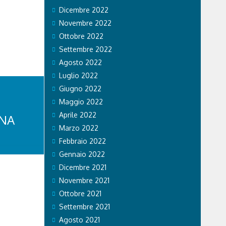
Dicembre 2022
Novembre 2022
adi di
ilano,
Ottobre 2022
nti. Con
Settembre 2022
lo alle gare
i sul
Agosto 2022
anti e dalle
Luglio 2022
li al
Giugno 2022
residente
o ..
Maggio 2022
Aprile 2022
INA
Marzo 2022
Febbraio 2022
Gennaio 2022
Dicembre 2021
ione
Novembre 2021
 Oggi
Ottobre 2021
essandro
. Molti gli
Settembre 2021
, piscina,
Agosto 2021
l’intervista