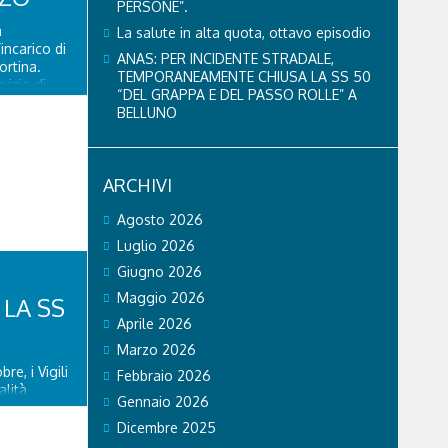
PERSONE”.
a
La salute in alta quota, ottavo episodio
incarico di
ANAS: PER INCIDENTE STRADALE,
ortina.
TEMPORANEAMENTE CHIUSA LA SS 50
vizio di
“DEL GRAPPA E DEL PASSO ROLLE” A
sicurato dal
BELLUNO
o di un
orio
via Cesare
nte in
ARCHIVI
Agosto 2026
Luglio 2026
Giugno 2026
Maggio 2026
LA SS
Aprile 2026
Marzo 2026
re, i Vigili
Febbraio 2026
alità
Gennaio 2026
SS 50 al Km
uto, di cui
Dicembre 2025
I pompieri