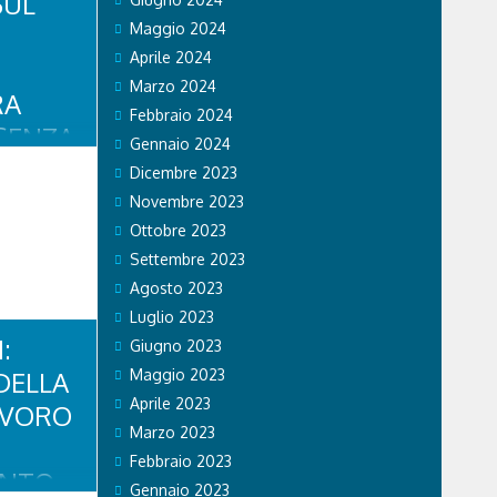
SUL
Maggio 2024
Aprile 2024
Marzo 2024
RA
Febbraio 2024
SENZA
Gennaio 2024
EMPO”
Dicembre 2023
Novembre 2023
 la
la
Ottobre 2023
“Eugenio
Settembre 2023
engo sia
 paese
Agosto 2023
atleti
Luglio 2023
 potuto
:
Giugno 2023
uardia per
lenarsi e
DELLA
Maggio 2023
Aprile 2023
AVORO
Marzo 2023
Febbraio 2023
ENTO
Gennaio 2023