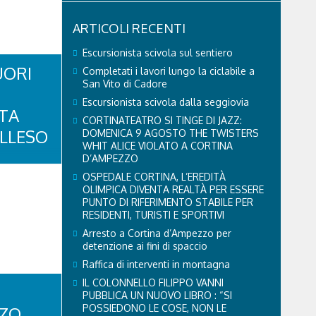
ARTICOLI RECENTI
Escursionista scivola sul sentiero
UORI
Completati i lavori lungo la ciclabile a
San Vito di Cadore
Escursionista scivola dalla seggiovia
TA
CORTINATEATRO SI TINGE DI JAZZ:
ILLESO
DOMENICA 9 AGOSTO THE TWISTERS
WHIT ALICE VIOLATO A CORTINA
D’AMPEZZO
OSPEDALE CORTINA, L’EREDITÀ
, i Vigili
OLIMPICA DIVENTA REALTÀ PER ESSERE
 la SP1 BIS
PUNTO DI RIFERIMENTO STABILE PER
a
RESIDENTI, TURISTI E SPORTIVI
bilico
ona è
Arresto a Cortina d’Ampezzo per
 da Feltre e
detenzione ai fini di spaccio
hanno messo
Raffica di interventi in montagna
IL COLONNELLO FILIPPO VANNI
PUBBLICA UN NUOVO LIBRO : “SI
POSSIEDONO LE COSE, NON LE
ZZO