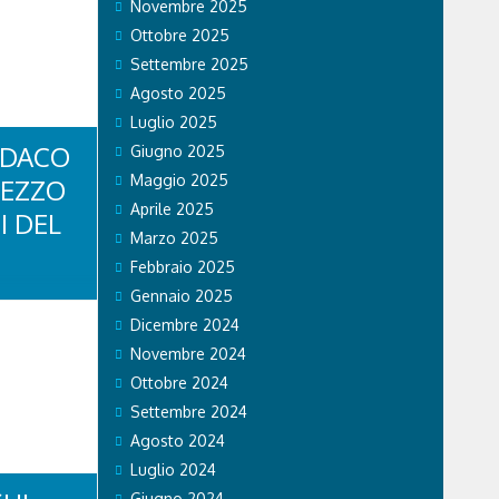
Novembre 2025
 sicurezza i
volta,
Ottobre 2025
Settembre 2025
Agosto 2025
Luglio 2025
NDACO
Giugno 2025
Maggio 2025
PEZZO
Aprile 2025
I DEL
Marzo 2025
Febbraio 2025
nti
Gennaio 2025
tina
Dicembre 2024
“Gran
Novembre 2024
 Lorenzi,
n questa
Ottobre 2024
tto sul
Settembre 2024
bob.
ottostante:
Agosto 2024
RTINA
Luglio 2024
DEL 18
Giugno 2024