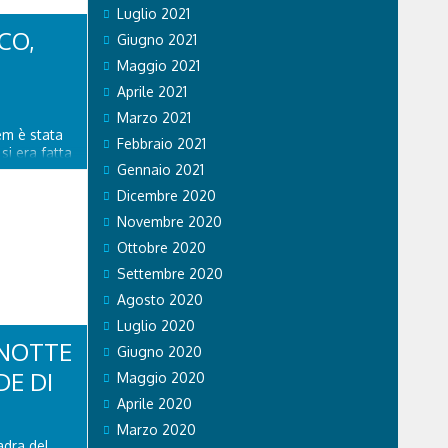
STA AL
Luglio 2021
ORTINA
CO,
Giugno 2021
as last
Alessandra
Maggio 2021
Aprile 2021
Marzo 2021
em è stata
Febbraio 2021
si era fatta
Gennaio 2021
 nel bosco
na del Col
Dicembre 2020
i Cadore
Novembre 2020
eva subito
non in
Ottobre 2020
Settembre 2020
Agosto 2020
Luglio 2020
 NOTTE
Giugno 2020
E DI
Maggio 2020
Aprile 2020
Marzo 2020
adra del