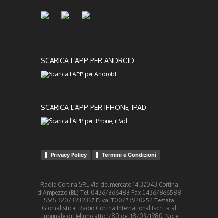
SCARICA L’APP PER ANDROID
SCARICA L’APP PER IPHONE, IPAD
Privacy Policy
Termini e Condizioni
Radio Cortina SRL Via del mercato 14 32043 Cortina
d'Ampezzo (BL) Tel. 0436/866488 Fax 0436/866588
SMS 320/3939397 P.Iva IT00273940254 Testata
Giornalistica: Radio Cortina International Iscritta al
Tribunale di Belluno atto 1/80 del 18/03/1980. Note