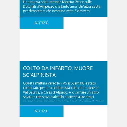
Una nuova sfida attende Moreno Pesce sulle
Dolomiti d’Ampezzo che tanto ama. Un’altra salita
per dimostrare che nessuna vetta è davvero
irraggiungibile, nemmeno per chi ha subito
un’amputazione importante come la sua. È con
NOTIZIE
questa convinzione che Moreno Pesce, atleta
paralimpico e instancabile esploratore delle
montagne più impervie, si appresta a sfidare ancora
una volta ..
COLTO DA INFARTO, MUORE
SCIALPINISTA
Questa mattina verso le 9.45 il Suem 118 è stato
contattato per uno scialpinista colto da malore in
Val Salatis, a Chies d’Alpago. A chiamare un altro
sciatore che stava salendo assieme a tre amici,
quando aveva rinvenuto a terra F.Z., 69enne di Chies
d’Alpago (BL). L’uomo, che faceva parte di un altro
gruppo e ..
NOTIZIE