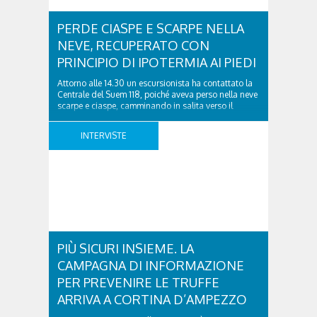
PERDE CIASPE E SCARPE NELLA
NEVE, RECUPERATO CON
PRINCIPIO DI IPOTERMIA AI PIEDI
Attorno alle 14.30 un escursionista ha contattato la
Centrale del Suem 118, poiché aveva perso nella neve
scarpe e ciaspe, camminando in salita verso il
Rifugio Fonda Savio lungo il sentiero 115, ad
Auronzo di Cadore. L’uomo aveva invano tentato di
INTERVISTE
recuperare le ciaspe ed era stato costretto dal gelo a
fermarsi. Con la comunicazione ..
PIÙ SICURI INSIEME. LA
CAMPAGNA DI INFORMAZIONE
PER PREVENIRE LE TRUFFE
ARRIVA A CORTINA D’AMPEZZO