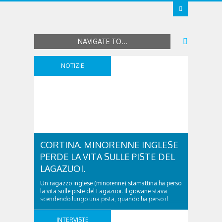
NAVIGATE TO...
NOTIZIE
CORTINA. MINORENNE INGLESE
PERDE LA VITA SULLE PISTE DEL
LAGAZUOI.
Un ragazzo inglese (minorenne) stamattina ha perso
la vita sulle piste del Lagazuoi. Il giovane stava
scendendo lungo una pista, quando ha perso il
controllo andando a schiantarsi contro un albero
che delimitava il tracciato. Erano da poco passate le
INTERVISTE