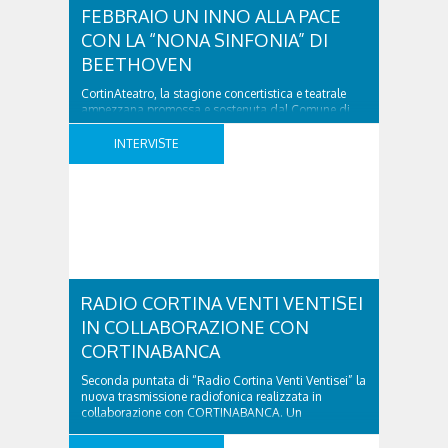
FEBBRAIO UN INNO ALLA PACE
CON LA “NONA SINFONIA” DI
BEETHOVEN
CortinAteatro, la stagione concertistica e teatrale
ampezzana promossa e sostenuta dal Comune di
Cortina d’Ampezzo, ideata e coordinata
dall’associazione Musincantus, prosegue sabato 22
INTERVISTE
febbraio con un altro intenso appuntamento
musicale, alla Basilica Minore dei Santi Filippo e
Giacomo alle 20.45: l’Orchestra La Corelli di
Ravenna e il coro Kairos Vox, con la direzione di
Jacopo ..
RADIO CORTINA VENTI VENTISEI
IN COLLABORAZIONE CON
CORTINABANCA
Seconda puntata di “Radio Cortina Venti Ventisei” la
nuova trasmissione radiofonica realizzata in
collaborazione con CORTINABANCA. Un
trasmissione che parla di sport, di territorio e di
tanto altro, curata dai giornalisti Alessandra