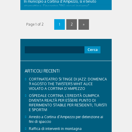
In municipio a Cortina d’Ampezzo, si è tenuto
stamattina, l’incontro “Più sicuri insieme”.
Appuntamento organizzato in collaborazione con il
Commissariato di Pubblica Sicurezza di Cortina, che
ha visto la partecipazione del Questore di Belluno,
Page 1 of 2
1
2
»
Dott. Roberto Della Rocca, del Primo Dirigente Dott.
Luigi Petrillo, Dirigente del Commissariato di Cortina
d’Ampezzo, del Vice Questore Aggiunto dott. ..
Ricerca
per:
ARTICOLI RECENTI
CORTINATEATRO SI TINGE DI JAZZ: DOMENICA
9 AGOSTO THE TWISTERS WHIT ALICE
VIOLATO A CORTINA D’AMPEZZO
OSPEDALE CORTINA, L’EREDITÀ OLIMPICA
DIVENTA REALTÀ PER ESSERE PUNTO DI
RIFERIMENTO STABILE PER RESIDENTI, TURISTI
E SPORTIVI
Arresto a Cortina d’Ampezzo per detenzione ai
fini di spaccio
Raffica di interventi in montagna