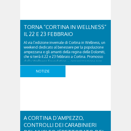
TORNA “CORTINA IN WELLNESS”
IL 22 E 23 FEBBRAIO
Al via l’edizione invernale di Cortina in Wellness, un
weekend dedicato al benessere per la popolazione
ampezzana e gli amanti della regina delle Dolomiti,
che si terrà il 22 e 23 febbraio a Cortina. Promosso
dalla Wellness Foundation – organizzazione non
profit creata da Nerio Alessandri, Fondatore e
Presidente di Technogym, per diffondere la cultura ..
NOTIZIE
A CORTINA D’AMPEZZO,
CONTROLLI DEI CARABINIERI