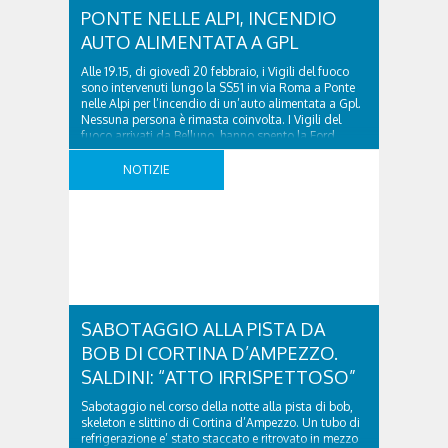
PONTE NELLE ALPI, INCENDIO
AUTO ALIMENTATA A GPL
Alle 19.15, di giovedì 20 febbraio, i Vigili del fuoco
sono intervenuti lungo la SS51 in via Roma a Ponte
nelle Alpi per l’incendio di un’auto alimentata a Gpl.
Nessuna persona è rimasta coinvolta. I Vigili del
fuoco arrivati da Belluno, hanno spento la Ford
Fiesta completamente avvolta dalle fiamme all’arrivo
della squadra. Le operazioni ..
NOTIZIE
SABOTAGGIO ALLA PISTA DA
BOB DI CORTINA D’AMPEZZO.
SALDINI: “ATTO IRRISPETTOSO”
Sabotaggio nel corso della notte alla pista di bob,
skeleton e slittino di Cortina d’Ampezzo. Un tubo di
refrigerazione e’ stato staccato e ritrovato in mezzo