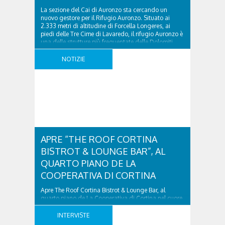
La sezione del Cai di Auronzo sta cercando un
nuovo gestore per il Rifugio Auronzo. Situato ai
2.333 metri di altitudine di Forcella Longeres, ai
piedi delle Tre Cime di Lavaredo, il rifugio Auronzo è
una delle strutture più frequentate delle Dolomiti.
Negli ultimi anni è stato gestito direttamente dalla
sezione Cai di Auronzo che, ..
NOTIZIE
APRE “THE ROOF CORTINA
BISTROT & LOUNGE BAR”, AL
QUARTO PIANO DE LA
COOPERATIVA DI CORTINA
Apre The Roof Cortina Bistrot & Lounge Bar, al
quarto piano de La Cooperativa di Cortina nel cuore
della Regina delle Dolomiti. Lunedì 17 febbraio alle
ore 16 si terrà la presentazione al pubblico all’interno
INTERVISTE
del nuovissimo locale, che ospiterà un rinfresco