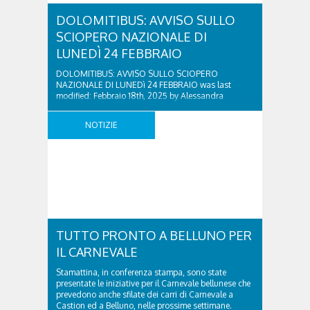
DOLOMITIBUS: AVVISO SULLO
SCIOPERO NAZIONALE DI
LUNEDÌ 24 FEBBRAIO
DOLOMITIBUS: AVVISO SULLO SCIOPERO
NAZIONALE DI LUNEDì 24 FEBBRAIO was last
modified: Febbraio 18th, 2025 by Alessandra
Segafreddo
NOTIZIE
TUTTO PRONTO A BELLUNO PER
IL CARNEVALE
Stamattina, in conferenza stampa, sono state
presentate le iniziative per il Carnevale bellunese che
prevedono anche sfilate dei carri di Carnevale a
Castion ed a Belluno, nelle prossime settimane.