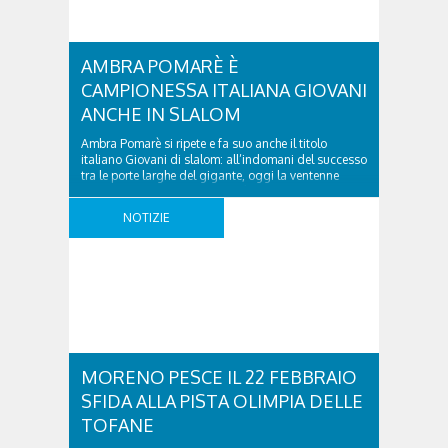
AMBRA POMARÈ È
CAMPIONESSA ITALIANA GIOVANI
ANCHE IN SLALOM
Ambra Pomarè si ripete e fa suo anche il titolo
italiano Giovani di slalom: all’indomani del successo
tra le porte larghe del gigante, oggi la ventenne
cortinese delle Fiamme Oro si è messa al collo la
medaglia d’oro anche tra le porte strette del
NOTIZIE
Tricolore ospitato sulla pista Obere Böden di
Pfelders, in Val Passiria ..
MORENO PESCE IL 22 FEBBRAIO
SFIDA ALLA PISTA OLIMPIA DELLE
TOFANE