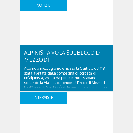
dall’elicottero. Sbarcato nelle vicinanze in hovering, il
NOTIZIE
..
ALPINISTA VOLA SUL BECCO DI
MEZZODÌ
Attorno a mezzogiorno e mezza la Centrale del 118
stata allertata dalla compagna di cordata di
un’alpinista, volata da prima mentre stavano
scalando la Via Haupt Lompel al Becco di Mezzodì.
La 40enne di San Donà di Piave era precipitata una
quindicina di metri, mentre si trovava sugli ultimi tiri
in prossimità di un camino, ..
INTERVISTE