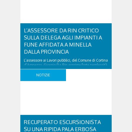
ufficialmente sold out, mentre sono ..
L’ASSESSORE DA RIN CRITICO
SULLA DELEGA AGLI IMPIANTI A
FUNE AFFIDATA A MINELLA
DALLA PROVINCIA
L’assessore ai Lavori pubblici, del Comune di Cortina
d’Ampezzo, Giorgio Da Rin esprime forte perplessità
in merito alla decisione della Provincia di Belluno di
affidare la delega agli impianti a fune al consigliere
NOTIZIE
Renzo Minella, già direttore generale della società
Faloria Spa. «Il rischio di conflitto d’interesse non
può essere ignorato», spiega l’assessore. «Pur nel ..
RECUPERATO ESCURSIONISTA
SU UNA RIPIDA PALA ERBOSA