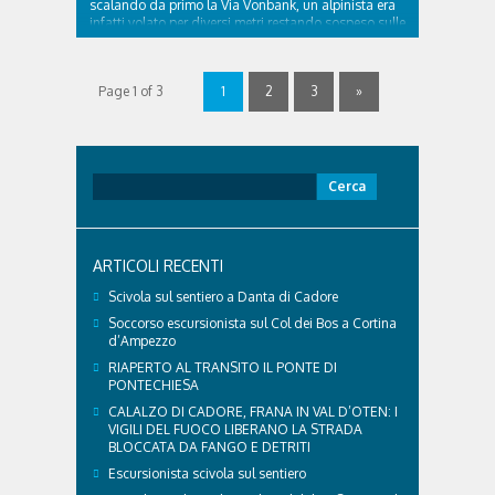
scalando da primo la Via Vonbank, un alpinista era
infatti volato per diversi metri restando sospeso sulle
corde privo di coscienza. Quando l’elicottero si è
avvicinato lo scalatore si era ..
Page 1 of 3
1
2
3
»
Ricerca
per:
ARTICOLI RECENTI
Scivola sul sentiero a Danta di Cadore
Soccorso escursionista sul Col dei Bos a Cortina
d’Ampezzo
RIAPERTO AL TRANSITO IL PONTE DI
PONTECHIESA
CALALZO DI CADORE, FRANA IN VAL D’OTEN: I
VIGILI DEL FUOCO LIBERANO LA STRADA
BLOCCATA DA FANGO E DETRITI
Escursionista scivola sul sentiero