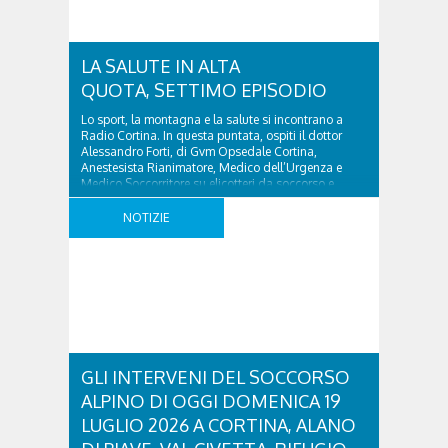
LA SALUTE IN ALTA
QUOTA, SETTIMO EPISODIO
Lo sport, la montagna e la salute si incontrano a
Radio Cortina. In questa puntata, ospiti il dottor
Alessandro Forti, di Gvm Opsedale Cortina,
Anestesista Rianimatore, Medico dell’Urgenza e
Medico Soccorritore su elicotteri da soccorso e
l’ingegner Michele Titton, delegato della sezione
bellunese del Soccorso alpino e speleologico veneto.
NOTIZIE
GVM Care & Research – tra i principali gruppi ..
GLI INTERVENI DEL SOCCORSO
ALPINO DI OGGI DOMENICA 19
LUGLIO 2026 A CORTINA, ALANO