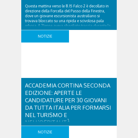
Questa mattina verso le 8.15 Falco 2 è decollato in
direzione della Forcella del Passo della Finestra,
dove un giovane escursionista australiano si
trovava bloccato su una ripida e scivolosa pala
erbosa. Il 21enne aveva sbagliato traccia durante la
camminata, probabilmente ingannato dell’erba
bagnata, e anziché percorrere il sentiero che si
NOTIZIE
snodava a serpentina, era ..
ACCADEMIA CORTINA SECONDA
EDIZIONE: APERTE LE
CANDIDATURE PER 30 GIOVANI
DA TUTTA ITALIA PER FORMARSI
NEL TURISMO E
NELL’OSPITALITÀ
Sono aperte le candidature per la seconda edizione
NOTIZIE
di “Accademia Cortina – Ospitalità di eccellenza e