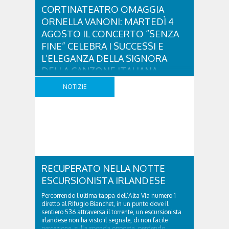
CORTINATEATRO OMAGGIA
ORNELLA VANONI: MARTEDÌ 4
AGOSTO IL CONCERTO “SENZA
FINE” CELEBRA I SUCCESSI E
L’ELEGANZA DELLA SIGNORA
DELLA CANZONE ITALIANA
Protagonista sul palco dell’Alexander Girardi Hall di
NOTIZIE
Cortina d’Ampezzo martedì 4 agosto alle 20.45 sarà
la cantante Cecilia Ottaviani, accompagnata
dall’Ensemble Corelli diretto dal primo violino
concertatore Nicola Nieddu. Un racconto musicale
delicato e appassionato: un viaggio tra melodie
senza tempo, capace di evocare atmosfere, ricordi e
quella particolare sensibilità interpretativa che ha
reso unica la voce di ..
RECUPERATO NELLA NOTTE
ESCURSIONISTA IRLANDESE
Percorrendo l’ultima tappa dell’Alta Via numero 1
diretto al Rifugio Bianchet, in un punto dove il
sentiero 536 attraversa il torrente, un escursionista
irlandese non ha visto il segnale, di non facile
percezione, sulla sponda opposta, perdendo