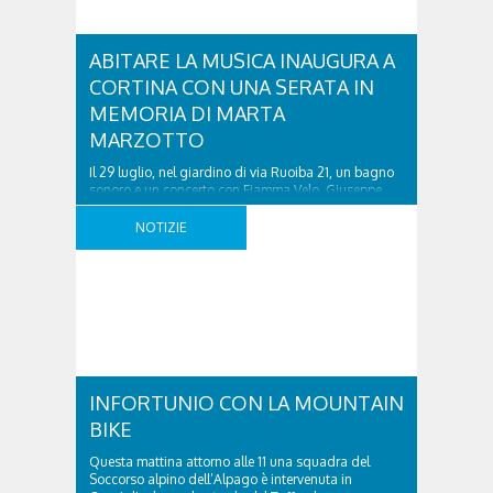
ABITARE LA MUSICA INAUGURA A
CORTINA CON UNA SERATA IN
MEMORIA DI MARTA
MARZOTTO
Il 29 luglio, nel giardino di via Ruoiba 21, un bagno
sonoro e un concerto con Fiamma Velo, Giuseppe
Locatello e Mirko Gragnato Mercoledì 29 luglio
2026 prende avvio a Cortina d’Ampezzo la prima
NOTIZIE
edizione di Abitare la Musica, progetto di residenze
artistiche e concerti diffusi tra case, giardini e luoghi
culturali della provincia di ..
INFORTUNIO CON LA MOUNTAIN
BIKE
Questa mattina attorno alle 11 una squadra del
Soccorso alpino dell’Alpago è intervenuta in