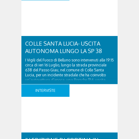
cultura del benessere”, il programma di formazione
gratuito rivolto a 30 giovani tra i 18 e i 35 anni
interessati a costruire il proprio futuro professionale
nei settori del turismo, dell’ospitalità e della
valorizzazione territoriale. Promossa dal Comune di
..
COLLE SANTA LUCIA- USCITA
AUTONOMA LUNGO LA SP 38
I Vigili del Fuoco di Belluno sono intervenuti alle 19:15
circa di ieri 16 Luglio, lungo la strada provinciale
638 del Passo Giau, nel comune di Colle Santa
Lucia, per un incidente stradale che ha coinvolto
un’autovettura d’epoca, una Porsche 914, uscita
autonomamente dalla sede stradale. Le squadre dei
Vigili del Fuoco, provenienti dal distaccamento ..
INTERVISTE