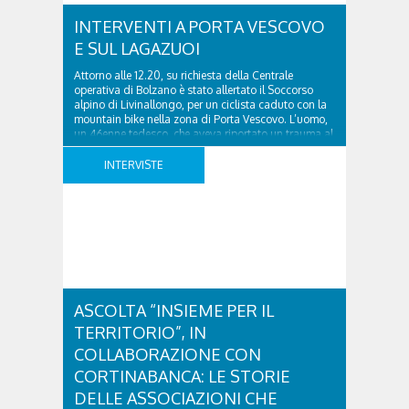
INTERVENTI A PORTA VESCOVO
E SUL LAGAZUOI
Attorno alle 12.20, su richiesta della Centrale
operativa di Bolzano è stato allertato il Soccorso
alpino di Livinallongo, per un ciclista caduto con la
mountain bike nella zona di Porta Vescovo. L’uomo,
un 46enne tedesco, che aveva riportato un trauma al
polso e non era più in grado di proseguire in
bicicletta, è stato raggiunto ..
INTERVISTE
ASCOLTA “INSIEME PER IL
TERRITORIO”, IN
COLLABORAZIONE CON
CORTINABANCA: LE STORIE
DELLE ASSOCIAZIONI CHE