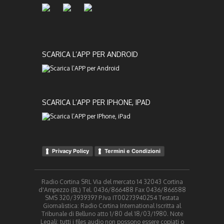
SCARICA L’APP PER ANDROID
SCARICA L’APP PER IPHONE, IPAD
Privacy Policy
Termini e Condizioni
Radio Cortina SRL Via del mercato 14 32043 Cortina
d'Ampezzo (BL) Tel. 0436/866488 Fax 0436/866588
SMS 320/3939397 P.Iva IT00273940254 Testata
Giornalistica: Radio Cortina International Iscritta al
Tribunale di Belluno atto 1/80 del 18/03/1980. Note
Legali: tutti i files audio non possono essere copiati o