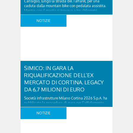
Cansiglio, lungo la strada del Taffarel, per una
caduta dalla mountain bike con pedalata assistita.
Mentre con il marito si trovava a tre chilometri
dall’incrocio con la strada, che sale verso Malga
Mezzomiglio e a destra scende a Pian Osteria, nello
NOTIZIE
..
SIMICO: IN GARA LA
RIQUALIFICAZIONE DELL’EX
MERCATO DI CORTINA. LEGACY
DA 6,7 MILIONI DI EURO
Società Infrastrutture Milano Cortina 2026 S.p.A. ha
pubblicato la procedura di gara per l’affidamento
dei lavori relativi alla riqualificazione della Piazza Ex
Mercato nel Comune di Cortina d’Ampezzo.
NOTIZIE
L’intervento è finalizzato alla riqualificazione
dell’area dell’ex mercato mediante la realizzazione
di un parcheggio interrato, di una nuova piazza
pedonale e di un edificio multifunzionale destinato