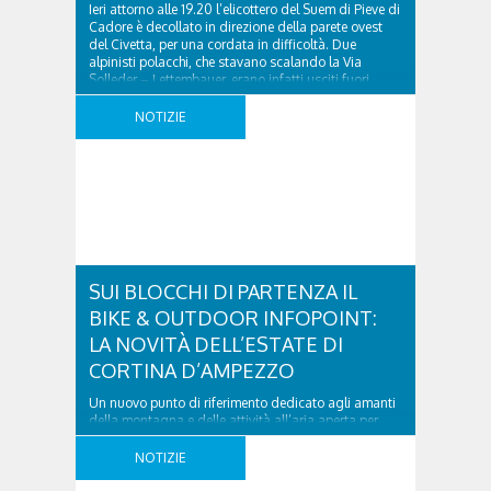
Ieri attorno alle 19.20 l’elicottero del Suem di Pieve di
Cadore è decollato in direzione della parete ovest
del Civetta, per una cordata in difficoltà. Due
alpinisti polacchi, che stavano scalando la Via
Solleder – Lettembauer, erano infatti usciti fuori
traccia, si trovavano su roccia friabile e non erano
più in grado di spostarsi. Falco ..
NOTIZIE
SUI BLOCCHI DI PARTENZA IL
BIKE & OUTDOOR INFOPOINT:
LA NOVITÀ DELL’ESTATE DI
CORTINA D’AMPEZZO
Un nuovo punto di riferimento dedicato agli amanti
della montagna e delle attività all’aria aperta per
scoprire il meglio dell’offerta outdoor della Regina
delle Dolomiti. Cortina d’Ampezzo arricchisce la
NOTIZIE
propria accoglienza con una nuova iniziativa
pensata per chi sceglie la montagna in estate. Apre