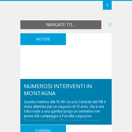
NAVIGATE TO...
NOTIZIE
NUMEROSI INTERVENTI IN
MONTAGNA
Questa mattina alle 10.40 circa la Centrale del 118 è
stata allertata per un ragazzo di 13 anni, che si era
fatto male a una gamba lungo un sentierino nei
pressi del campeggio a Forcella Lagazzon.
L’equipaggio di Falco 2 ha raggiunto il giovane
vicentino di Dueville e, con il supporto di un
volontario del ..
CONSIGLI