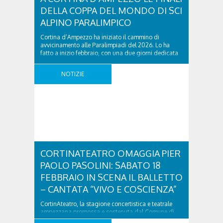
DELLA COPPA DEL MONDO DI SCI
ALPINO PARALIMPICO
Cortina d’Ampezzo ha iniziato il cammino di
avvicinamento alle Paralimpiadi del 2026. Lo ha
fatto a inizio febbraio, con una due giorni dedicata
alla Coppa del mondo di snowboard cross e lo farà
dal 14 al 17 marzo prossimi, con le finali della Coppa
NOTIZIE
del mondo di sci alpino, discipline tecniche, vale a
dire gigante ..
CORTINATEATRO OMAGGIA PIER
PAOLO PASOLINI: SABATO 18
FEBBRAIO IN SCENA IL BALLETTO
– CANTATA “VIVO E COSCIENZA”
CortinAteatro, la stagione concertistica e teatrale
ampezzana promossa e sostenuta dal Comune di
Cortina d’Ampezzo, ideata e coordinata