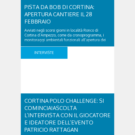
PISTA DA BOB DI CORTINA:
APERTURA CANTIERE IL 28
FEBBRAIO
Avviati negli scorsi giorni in località Ronco di
Cortina d’Ampezzo, come da cronoprogramma, i
monitoraggi ambientali funzionali all’apertura dei
cantieri per lo strip-out della pista da bob ‘Eugenio
Monti’. A comunicarlo quest’oggi il Sindaco di
INTERVISTE
Cortina d’Ampezzo Gianluca Lorenzi, in accordo con
il Commissario di SIMICO (Società Infrastrutture
Milano Cortina) Luigi Valerio Sant’Andrea che
sovrintende ..
CORTINA POLO CHALLENGE: SI
COMINCIA!ASCOLTA
L’INTERVISTA CON IL GIOCATORE
E IDEATORE DELL’EVENTO
PATRICIO RATTAGAN