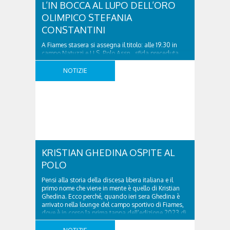
L’IN BOCCA AL LUPO DELL’ORO
OLIMPICO STEFANIA
CONSTANTINI
A Fiames stasera si assegna il titolo: alle 19.30 in
campo Natuzzi e U.S. Polo Assn., sfida preceduta
dalle altre due finali. L’azzurra si racconta a un anno
dal trionfo di Pechino: «Quella vittoria ha cambiato
NOTIZIE
la vita a me e reso più popolare il curling, lo sport che
pratico da una vita» Un anno ..
KRISTIAN GHEDINA OSPITE AL
POLO
Pensi alla storia della discesa libera italiana e il
primo nome che viene in mente è quello di Kristian
Ghedina. Ecco perché, quando ieri sera Ghedina è
arrivato nella lounge del campo sportivo di Fiames,
dove è in corso la prima tappa dell’edizione 2023 di
Italia Polo Challenge “IPC 2023 TROFEO U.S. POLO
ASSN”, in molti gli ..