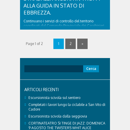
ALLA GUIDA IN STATO DI
EBBREZZA.
Continuano i servizi di controllo del territorio
coordinati dal Comando Provinciale dei Carabinieri
di Belluno e finalizzati alla prevenzione di sinistri
stradali. Nel fine settimana, nel comprensorio di
Cortina d’Ampezzo, oltre 15 pattuglie e oltre 30
Page 1 of 2
1
2
»
militari sono stati impiegati, soprattutto in arco
notturno, per monitorare alcune delle principali
arterie stradali e aree isolate del ..
Ricerca
per:
ARTICOLI RECENTI
Escursionista scivola sul sentiero
Completati i lavori lungo la ciclabile a San Vito di
Cadore
Escursionista scivola dalla seggiovia
CORTINATEATRO SI TINGE DI JAZZ: DOMENICA
9 AGOSTO THE TWISTERS WHIT ALICE