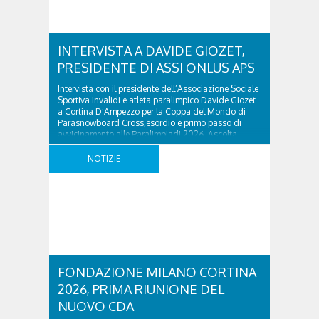
INTERVISTA A DAVIDE GIOZET,
PRESIDENTE DI ASSI ONLUS APS
Intervista con il presidente dell’Associazione Sociale
Sportiva Invalidi e atleta paralimpico Davide Giozet
a Cortina D’Ampezzo per la Coppa del Mondo di
Parasnowboard Cross,esordio e primo passo di
avvicinamento alle Paralimpiadi 2026. Ascolta
l’intervista realizzata da Nives Milani nel “Gran
Mattino” nel lettore sottostante: INTERVISTA A
NOTIZIE
DAVIDE GIOZET, PRESIDENTE DI ASSI ONLUS APS
was last ..
FONDAZIONE MILANO CORTINA
2026, PRIMA RIUNIONE DEL
NUOVO CDA