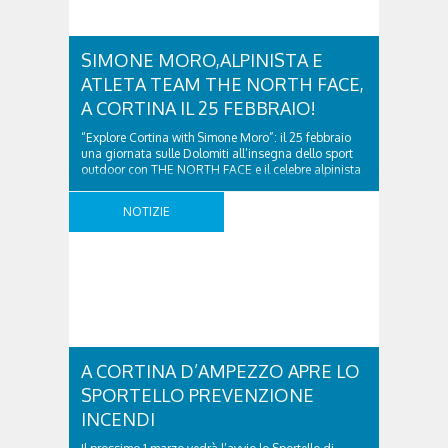
SIMONE MORO,ALPINISTA E
ATLETA TEAM THE NORTH FACE,
A CORTINA IL 25 FEBBRAIO!
“Explore Cortina with Simone Moro”: il 25 febbraio
una giornata sulle Dolomiti all’insegna dello sport
outdoor con THE NORTH FACE e il celebre alpinista
membro del suo team di atleti E per gli appassionati
di trail, il 24 febbraio ci sarà la possibilità di testare
NOTIZIE
la nuovissima Collezione VECTIV™ Summit Trail
Sabato 25 Febbraio, The ..
A CORTINA D’AMPEZZO APRE LO
SPORTELLO PREVENZIONE
INCENDI