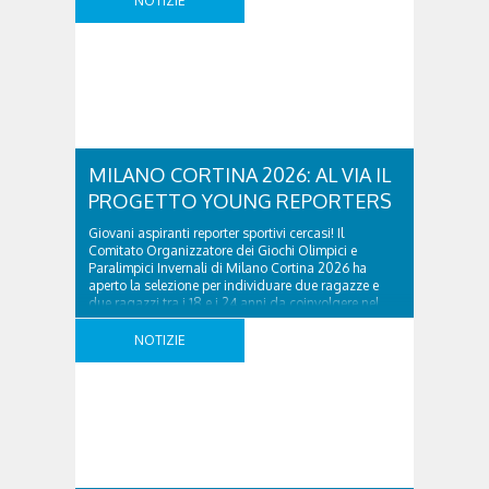
NOTIZIE
MILANO CORTINA 2026: AL VIA IL
PROGETTO YOUNG REPORTERS
Giovani aspiranti reporter sportivi cercasi! Il
Comitato Organizzatore dei Giochi Olimpici e
Paralimpici Invernali di Milano Cortina 2026 ha
aperto la selezione per individuare due ragazze e
due ragazzi tra i 18 e i 24 anni da coinvolgere nel
programma Young Reporters dell’International
Olympic Committee. L’iniziativa consentirà ai profili
NOTIZIE
individuati di vivere i Giochi Olimpici ..