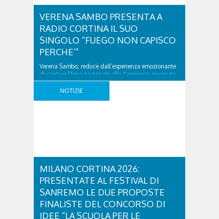
VERENA SAMBO PRESENTA A
RADIO CORTINA IL SUO
SINGOLO “FUEGO NON CAPISCO
PERCHE’”
Verena Sambo, reduce dall’esperienza emozionante
di cantare l’Inno nazionale alla Cerimonia avvenuta
in contemporanea a Milano e Cortina d’Ampezzo per
ricordare i tre anni che mancano alle Olimpiadi e
NOTIZIE
Paralimpiadi del 2026, è venuta a trovarci negli
studi di Radio Cortina. Ascolta l’intervista realizzata
da Mosì nel lettore sottostante: VERENA SAMBO
PRESENTA A RADIO CORTINA ..
MILANO CORTINA 2026:
PRESENTATE AL FESTIVAL DI
SANREMO LE DUE PROPOSTE
FINALISTE DEL CONCORSO DI
IDEE “LA SCUOLA PER LE