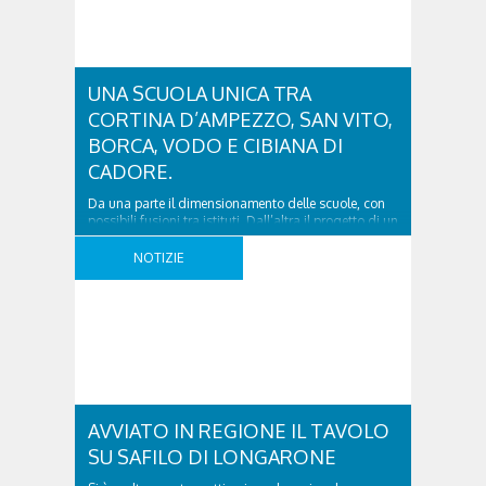
UNA SCUOLA UNICA TRA
CORTINA D’AMPEZZO, SAN VITO,
BORCA, VODO E CIBIANA DI
CADORE.
Da una parte il dimensionamento delle scuole, con
possibili fusioni tra istituti. Dall’altra il progetto di un
convitto nazionale diffuso in grado di garantire
numeri adeguati alla proposta formativa del
NOTIZIE
territorio. Sono le due piste emerse per il futuro
dell’istruzione superiore bellunese, dall’incontro con
presidi e sindaci che ha avuto luogo questa mattina
a Palazzo ..
AVVIATO IN REGIONE IL TAVOLO
SU SAFILO DI LONGARONE