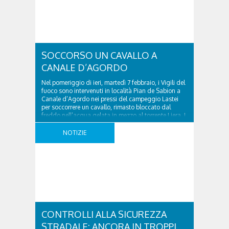
obiettivi. Le Olimpiadi e Paralimpiadi sono la
massima ..
SOCCORSO UN CAVALLO A
CANALE D’AGORDO
Nel pomeriggio di ieri, martedì 7 febbraio, i Vigili del
fuoco sono intervenuti in località Pian de Sabion a
Canale d’Agordo nei pressi del campeggio Lastei
per soccorrere un cavallo, rimasto bloccato dal
freddo nell’acqua gelata in mezzo al torrente Liera. I
pompieri accorsi dal locale distaccamento sono
riusciti a tirare fuori l’animale, l’hanno asciugato ..
NOTIZIE
CONTROLLI ALLA SICUREZZA
STRADALE: ANCORA IN TROPPI