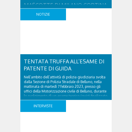
MASCOTTE DI MILANO CORTINA
2026”
NOTIZIE
Nel corso della seconda serata del Festival di
Sanremo, Amadeus e Gianni Morandi hanno svelato
al pubblico le due proposte finaliste del concorso di
idee “La scuola per le Mascotte di Milano Cortina
2026”. L’iniziativa, lanciata dal Comitato
Organizzatore dei Giochi Olimpici e Paralimpici
Invernali Milano Cortina 2026 in collaborazione con
il Ministero dell’Istruzione e ..
TENTATA TRUFFA ALL’ESAME DI
PATENTE DI GUIDA
Nell’ambito dell’attività di polizia giudiziaria svolta
dalla Sezione di Polizia Stradale di Belluno, nella
mattinata di martedì 7 febbraio 2023, presso gli
uffici della Motorizzazione civile di Belluno, durante
lo svolgimento di un esame teorico (quiz) finalizzato
al conseguimento della patente di categoria “B”,
una donna straniera di anni 32, residente nella
INTERVISTE
provincia, veniva colta ..