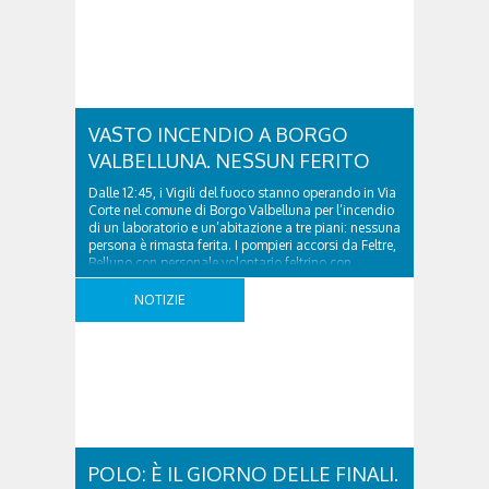
VASTO INCENDIO A BORGO
VALBELLUNA. NESSUN FERITO
Dalle 12:45, i Vigili del fuoco stanno operando in Via
Corte nel comune di Borgo Valbelluna per l’incendio
di un laboratorio e un’abitazione a tre piani: nessuna
persona è rimasta ferita. I pompieri accorsi da Feltre,
Belluno con personale volontario feltrino con
un’autopompa, tre autobotti, due autoscale e 16
operatori, coordinati dal funzionario di guardia, ..
NOTIZIE
POLO: È IL GIORNO DELLE FINALI.