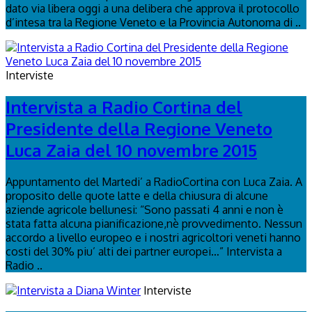
dato via libera oggi a una delibera che approva il protocollo
d’intesa tra la Regione Veneto e la Provincia Autonoma di ..
Interviste
Intervista a Radio Cortina del
Presidente della Regione Veneto
Luca Zaia del 10 novembre 2015
Appuntamento del Martedi’ a RadioCortina con Luca Zaia. A
proposito delle quote latte e della chiusura di alcune
aziende agricole bellunesi: “Sono passati 4 anni e non è
stata fatta alcuna pianificazione,nè provvedimento. Nessun
accordo a livello europeo e i nostri agricoltori veneti hanno
costi del 30% piu’ alti dei partner europei…” Intervista a
Radio ..
Interviste