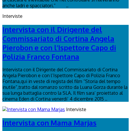
anche ladri e spacciatori.” ..
Interviste
Intervista con il Dirigente del
Commissariato di Cortina Angela
Pierobon e con l’Ispettore Capo di
Polizia Franco Fontana
Intervista con il Dirigente del Commissariato di Cortina
Angela Pierobon e con l’Ispettore Capo di Polizia Franco
Fontana,qui in veste di regista del film “Storia del tempo
inutile”,tratto dal romanzo scritto da Luana Gorza durante la
sua lunga battaglia contro la SLA. Il film sara’ proiettato al
cinema Eden di Cortina venerdi’ 4 dicembre 2015​ ..
Interviste
Intervista con Mama Marjas