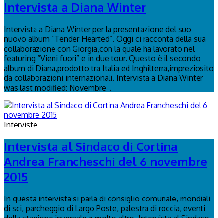
Intervista a Diana Winter
Intervista a Diana Winter per la presentazione del suo
nuovo album “Tender Hearted”. Oggi ci racconta della sua
collaborazione con Giorgia,con la quale ha lavorato nel
featuring “Vieni fuori” e in due tour. Questo è il secondo
album di Diana,prodotto tra Italia ed Inghilterra,impreziosito
da collaborazioni internazionali. Intervista a Diana Winter
was last modified: Novembre ..
Interviste
Intervista al Sindaco di Cortina
Andrea Francheschi del 6 novembre
2015
In questa intervista si parla di consiglio comunale, mondiali
di sci, parcheggio di Largo Poste, palestra di roccia, eventi