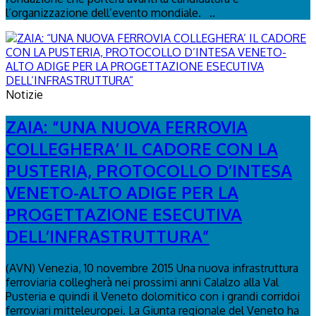
l’organizzazione dell’evento mondiale. ..
Notizie
ZAIA: “UNA NUOVA FERROVIA
COLLEGHERA’ IL CADORE CON LA
PUSTERIA, PROTOCOLLO D’INTESA
VENETO-ALTO ADIGE PER LA
PROGETTAZIONE ESECUTIVA
DELL’INFRASTRUTTURA”
(AVN) Venezia, 10 novembre 2015 Una nuova infrastruttura
ferroviaria collegherà nei prossimi anni Calalzo alla Val
Pusteria e quindi il Veneto dolomitico con i grandi corridoi
ferroviari mitteleuropei. La Giunta regionale del Veneto ha