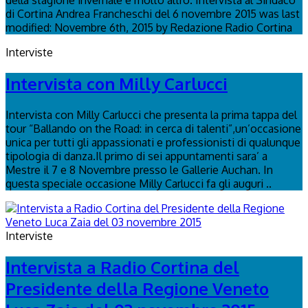
della stagione invernale e molto altro. Intervista al Sindaco
di Cortina Andrea Francheschi del 6 novembre 2015 was last
modified: Novembre 6th, 2015 by Redazione Radio Cortina
Interviste
Intervista con Milly Carlucci
Intervista con Milly Carlucci che presenta la prima tappa del
tour “Ballando on the Road: in cerca di talenti”,un’occasione
unica per tutti gli appassionati e professionisti di qualunque
tipologia di danza.Il primo di sei appuntamenti sara’ a
Mestre il 7 e 8 Novembre presso le Gallerie Auchan. In
questa speciale occasione Milly Carlucci fa gli auguri ..
Interviste
Intervista a Radio Cortina del
Presidente della Regione Veneto