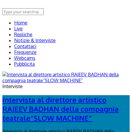
Home
Live
Repliche
Notizie & Interviste
Contattaci
Frequenze
Webcams
Pubblicita
Interviste
Intervista al direttore artistico
RAJEEV BADHAN della compagnia
teatrale”SLOW MACHINE”
Intervista al direttore artistico RAJEEV BADHAN della