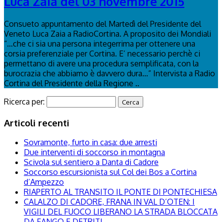
Luca Zaia del 03 novembre 2015
Consueto appuntamento del Martedì del Presidente del
Veneto Luca Zaia a RadioCortina. A proposito dei Mondiali
“…che ci sia una persona integerrima per ottenere una
corsia preferenziale per Cortina. E’ necessario perchè ci
permettano di avere una procedura semplificata, con la
burocrazia che abbiamo è davvero dura…” Intervista a Radio
Cortina del Presidente della Regione ..
Ricerca per:
Articoli recenti
Sovramonte, furto in casa: due arresti
Due interventi di soccorso in montagna
Scivola sul sentiero a Danta di Cadore
Soccorso escursionista sul Col dei Bos a Cortina
d’Ampezzo
RIAPERTO AL TRANSITO IL PONTE DI PONTECHIESA
CALALZO DI CADORE, FRANA IN VAL D’OTEN: I
VIGILI DEL FUOCO LIBERANO LA STRADA BLOCCATA
DA FANGO E DETRITI