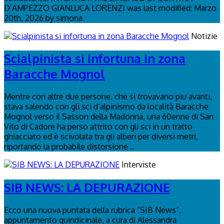
D’AMPEZZO GIANLUCA LORENZI was last modified: Marzo
20th, 2026 by simona
Notizie
Scialpinista si infortuna in zona
Baracche Mognol
Mentre con altre due persone, che si trovavano piu avanti,
stava salendo con gli sci d’alpinismo da località Baracche
Mognol verso il Sasson della Madonna, una 60enne di San
Vito di Cadore ha perso attrito con gli sci in un tratto
ghiacciato ed è scivolata tra gli alberi per diversi metri,
riportando la probabile distorsione ..
Interviste
SIB NEWS: LA DEPURAZIONE
Ecco una nuova puntata della rubrica “SIB News“,
appuntamento quindicinale, a cura di Alessandra