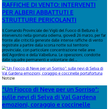
RAFFICHE DI VENTO: INTERVENTI
PER ALBERI ABBATTUTI E
STRUTTURE PERICOLANTI
Il Comando Provinciale dei Vigili del Fuoco di Belluno è
intervenuto nella giornata odierna, giovedì 26 marzo, per far
fronte alle criticità generate dalle intense raffiche di vento
registrate a partire dalla scorsa notte sul territorio
provinciale, con particolare concentrazione nelle aree
dell’Agordino e della Valbelluna. Le operazioni, condotte
dalle squadre permanenti e volontarie del ..
Notizie
“Un Fiocco di Neve per un Sorriso”:
sulle nevi di Selva di Val Gardena
emozioni, coraggio e coccinelle