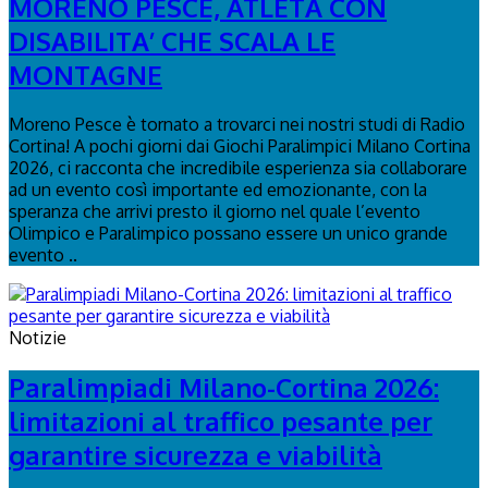
MORENO PESCE, ATLETA CON
DISABILITA’ CHE SCALA LE
MONTAGNE
Moreno Pesce è tornato a trovarci nei nostri studi di Radio
Cortina! A pochi giorni dai Giochi Paralimpici Milano Cortina
2026, ci racconta che incredibile esperienza sia collaborare
ad un evento così importante ed emozionante, con la
speranza che arrivi presto il giorno nel quale l’evento
Olimpico e Paralimpico possano essere un unico grande
evento ..
Notizie
Paralimpiadi Milano-Cortina 2026:
limitazioni al traffico pesante per
garantire sicurezza e viabilità