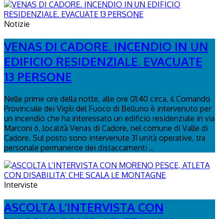
Notizie
VENAS DI CADORE. INCENDIO IN UN
EDIFICIO RESIDENZIALE. EVACUATE
13 PERSONE
Nelle prime ore della notte, alle ore 01:40 circa, il Comando
Provinciale dei Vigili del Fuoco di Belluno è intervenuto per
un incendio che ha interessato un edificio residenziale in via
Marconi 6, località Venas di Cadore, nel comune di Valle di
Cadore. Sul posto sono intervenute 31 unità operative, tra
personale permanente dei distaccamenti ..
Interviste
ASCOLTA L’INTERVISTA CON