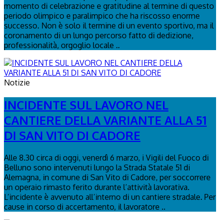
momento di celebrazione e gratitudine al termine di questo
periodo olimpico e paralimpico che ha riscosso enorme
successo. Non è solo il termine di un evento sportivo, ma il
coronamento di un lungo percorso fatto di dedizione,
professionalità, orgoglio locale ..
Notizie
INCIDENTE SUL LAVORO NEL
CANTIERE DELLA VARIANTE ALLA 51
DI SAN VITO DI CADORE
Alle 8.30 circa di oggi, venerdì 6 marzo, i Vigili del Fuoco di
Belluno sono intervenuti lungo la Strada Statale 51 di
Alemagna, in comune di San Vito di Cadore, per soccorrere
un operaio rimasto ferito durante l’attività lavorativa.
L’incidente è avvenuto all’interno di un cantiere stradale. Per
cause in corso di accertamento, il lavoratore ..