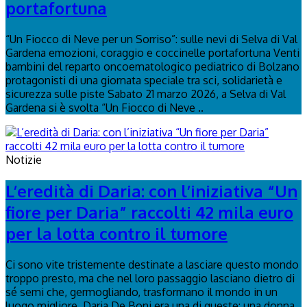
portafortuna
“Un Fiocco di Neve per un Sorriso”: sulle nevi di Selva di Val
Gardena emozioni, coraggio e coccinelle portafortuna Venti
bambini del reparto oncoematologico pediatrico di Bolzano
protagonisti di una giornata speciale tra sci, solidarietà e
sicurezza sulle piste Sabato 21 marzo 2026, a Selva di Val
Gardena si è svolta “Un Fiocco di Neve ..
Notizie
L’eredità di Daria: con l’iniziativa “Un
fiore per Daria” raccolti 42 mila euro
per la lotta contro il tumore
Ci sono vite tristemente destinate a lasciare questo mondo
troppo presto, ma che nel loro passaggio lasciano dietro di
sé semi che, germogliando, trasformano il mondo in un
luogo migliore. Daria De Boni era una di queste: una donna