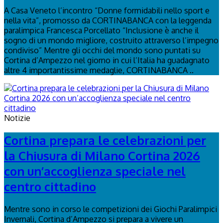
A Casa Veneto l’incontro “Donne formidabili nello sport e
nella vita”, promosso da CORTINABANCA con la leggenda
paralimpica Francesca Porcellato “Inclusione è anche il
sogno di un mondo migliore, costruito attraverso l’impegno
condiviso” Mentre gli occhi del mondo sono puntati su
Cortina d’Ampezzo nel giorno in cui l’Italia ha guadagnato
altre 4 importantissime medaglie, CORTINABANCA ..
Notizie
Cortina prepara le celebrazioni per
la Chiusura di Milano Cortina 2026
con un’accoglienza speciale nel
centro cittadino
Mentre sono in corso le competizioni dei Giochi Paralimpici
Invernali, Cortina d’Ampezzo si prepara a vivere un