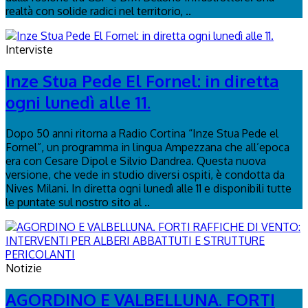
realtà con solide radici nel territorio, ..
Interviste
Inze Stua Pede El Fornel: in diretta
ogni lunedì alle 11.
Dopo 50 anni ritorna a Radio Cortina “Inze Stua Pede el
Fornel”, un programma in lingua Ampezzana che all’epoca
era con Cesare Dipol e Silvio Dandrea. Questa nuova
versione, che vede in studio diversi ospiti, è condotta da
Nives Milani. In diretta ogni lunedì alle 11 e disponibili tutte
le puntate sul nostro sito al ..
Notizie
AGORDINO E VALBELLUNA. FORTI