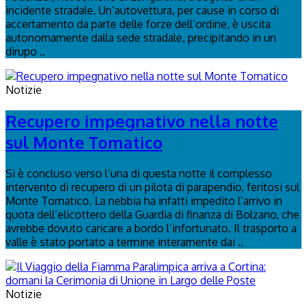
incidente stradale. Un’autovettura, per cause in corso di
accertamento da parte delle forze dell’ordine, è uscita
autonomamente dalla sede stradale, precipitando in un
dirupo ..
Notizie
Recupero impegnativo nella notte
sul Monte Tomatico
Si è concluso verso l’una di questa notte il complesso
intervento di recupero di un pilota di parapendio, feritosi sul
Monte Tomatico. La nebbia ha infatti impedito l’arrivo in
quota dell’elicottero della Guardia di finanza di Bolzano, che
avrebbe dovuto caricare a bordo l’infortunato. Il trasporto a
valle è stato portato a termine interamente dai ..
Notizie