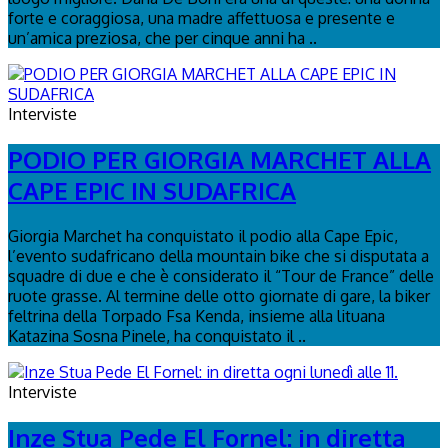
forte e coraggiosa, una madre affettuosa e presente e
un’amica preziosa, che per cinque anni ha ..
Interviste
PODIO PER GIORGIA MARCHET ALLA
CAPE EPIC IN SUDAFRICA
Giorgia Marchet ha conquistato il podio alla Cape Epic,
l’evento sudafricano della mountain bike che si disputata a
squadre di due e che è considerato il “Tour de France” delle
ruote grasse. Al termine delle otto giornate di gare, la biker
feltrina della Torpado Fsa Kenda, insieme alla lituana
Katazina Sosna Pinele, ha conquistato il ..
Interviste
Inze Stua Pede El Fornel: in diretta