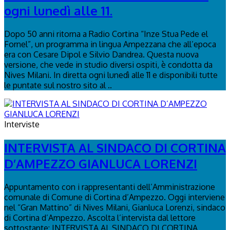
ogni lunedì alle 11.
Dopo 50 anni ritorna a Radio Cortina “Inze Stua Pede el
Fornel”, un programma in lingua Ampezzana che all’epoca
era con Cesare Dipol e Silvio Dandrea. Questa nuova
versione, che vede in studio diversi ospiti, è condotta da
Nives Milani. In diretta ogni lunedì alle 11 e disponibili tutte
le puntate sul nostro sito al ..
Interviste
INTERVISTA AL SINDACO DI CORTINA
D’AMPEZZO GIANLUCA LORENZI
Appuntamento con i rappresentanti dell’Amministrazione
comunale di Comune di Cortina d’Ampezzo. Oggi interviene
nel “Gran Mattino” di Nives Milani, Gianluca Lorenzi, sindaco
di Cortina d’Ampezzo. Ascolta l’intervista dal lettore
sottostante: INTERVISTA AL SINDACO DI CORTINA