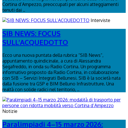
Cortina d’Ampezzo, preoccupati per alcuni atteggiamenti
tenuti dai ..
Interviste
SIB NEWS: FOCUS
SULL’ACQUEDOTTO
Ecco una nuova puntata della rubrica “SIB News“,
appuntamento quindicinale, a cura di Alessandra
Segafreddo, in onda su Radio Cortina. Un programma
informativo proposto da Radio Cortina, in collaborazione
con SIB – Servizi Integrati Bellunesi. SIB è la società nata
dalla fusione tra GSP e BIM Belluno Infrastrutture. Una
realtà con solide radici nel territorio, ..
Notizie
Paralimpiadi 4–15 marzo 2026: