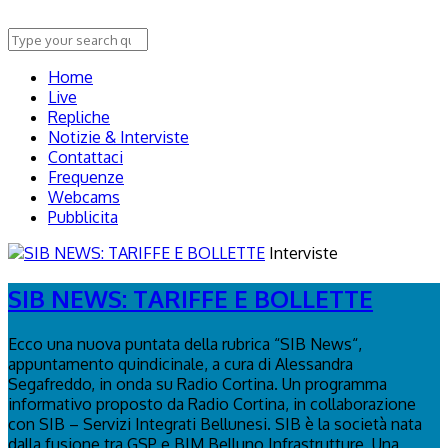
Home
Live
Repliche
Notizie & Interviste
Contattaci
Frequenze
Webcams
Pubblicita
Interviste
SIB NEWS: TARIFFE E BOLLETTE
Ecco una nuova puntata della rubrica “SIB News“,
appuntamento quindicinale, a cura di Alessandra
Segafreddo, in onda su Radio Cortina. Un programma
informativo proposto da Radio Cortina, in collaborazione
con SIB – Servizi Integrati Bellunesi. SIB è la società nata
dalla fusione tra GSP e BIM Belluno Infrastrutture. Una