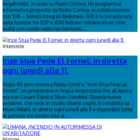
Segafreddo, in onda su Radio Cortina. Un programma
informativo proposto da Radio Cortina, in collaborazione
con SIB – Servizi Integrati Bellunesi. SIB è la società nata
dalla fusione tra GSP e BIM Belluno Infrastrutture. Una
realtà con solide radici nel territorio, ..
Interviste
Inze Stua Pede El Fornel: in diretta
ogni lunedì alle 11.
Dopo 50 anni ritorna a Radio Cortina “Inze Stua Pede el
Fornel”, un programma in lingua Ampezzana che all’epoca
era con Cesare Dipol e Silvio Dandrea. Questa nuova
versione, che vede in studio diversi ospiti, è condotta da
Nives Milani. In diretta ogni lunedì alle 11 e disponibili tutte
le puntate sul nostro sito al ..
Notizie