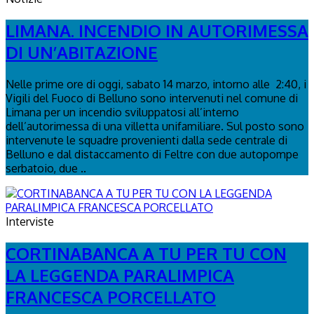
LIMANA. INCENDIO IN AUTORIMESSA
DI UN’ABITAZIONE
Nelle prime ore di oggi, sabato 14 marzo, intorno alle 2:40, i
Vigili del Fuoco di Belluno sono intervenuti nel comune di
Limana per un incendio sviluppatosi all’interno
dell’autorimessa di una villetta unifamiliare. Sul posto sono
intervenute le squadre provenienti dalla sede centrale di
Belluno e dal distaccamento di Feltre con due autopompe
serbatoio, due ..
Interviste
CORTINABANCA A TU PER TU CON
LA LEGGENDA PARALIMPICA
FRANCESCA PORCELLATO