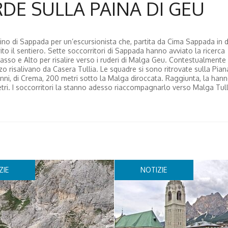
RDE SULLA PAINA DI GEU
alpino di Sappada per un’escursionista che, partita da Cima Sappada in d
ito il sentiero. Sette soccorritori di Sappada hanno avviato la ricerca
asso e Alto per risalire verso i ruderi di Malga Geu. Contestualmente
zo risalivano da Casera Tullia. Le squadre si sono ritrovate sulla Pian
nni, di Crema, 200 metri sotto la Malga diroccata. Raggiunta, la han
etri. I soccorritori la stanno adesso riaccompagnarlo verso Malga Tull
ZIE
NOTIZIE