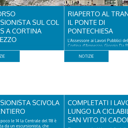
ORSO
RIAPERTO AL TRA
SIONISTA SUL COL
IL PONTE DI
OS A CORTINA
PONTECHIESA
EZZO
L’Assessore ai Lavori Pubblici d
Cortina d'Ampezzo, Giorgio Da R
 un turista olandese di 44 anni ha
che il Ponte di Pontechiesa, pros
to, dopo aver perso la traccia
alla Latteria Cortina, è ufficialm
ZIE
NOTIZIE
iva il sentiero del Col dei Bos.
al transito a partire da oggi, sab
 era finito incrodato sulla
agosto, dopo il completamento 
o la verticale allo storico
verifiche e il positivo collaudo...
litare, tra la Ferrata truppe
Torri del Falzarego, era...
SIONISTA SCIVOLA
COMPLETATI I LAV
ENTIERO
LUNGO LA CICLABI
SAN VITO DI CADO
poco le 14 la Centrale del 118 è
ata da un escursionista, che