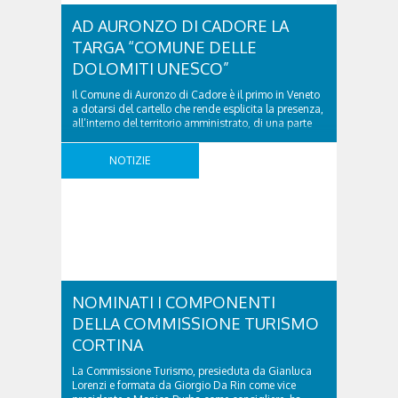
AD AURONZO DI CADORE LA
TARGA “COMUNE DELLE
DOLOMITI UNESCO”
Il Comune di Auronzo di Cadore è il primo in Veneto
a dotarsi del cartello che rende esplicita la presenza,
all’interno del territorio amministrato, di una parte
del Bene UNESCO. La targa ora accoglie i numerosi
turisti che frequentano le sponde del lago di Santa
NOTIZIE
Caterina e le montagne circostanti. La stessa
proposta ha raggiunto ..
NOMINATI I COMPONENTI
DELLA COMMISSIONE TURISMO
CORTINA
La Commissione Turismo, presieduta da Gianluca
Lorenzi e formata da Giorgio Da Rin come vice