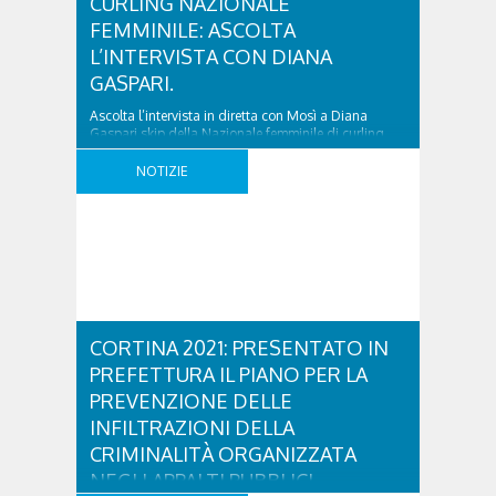
CURLING NAZIONALE
FEMMINILE: ASCOLTA
L’INTERVISTA CON DIANA
GASPARI.
Ascolta l’intervista in diretta con Mosì a Diana
Gaspari,skip della Nazionale femminile di curling.
Diana ci racconta la sua lunga esperienza sportiva,
cominciata al’età di 17 anni, e condivide con noi i
NOTIZIE
suoi ricordi piu’ belli. Passione,sacrificio,spirito di
squadra,fairplay: sono solo alcune delle
caratteristiche di questo sport che, a partire da
Torino 2006,ha suscitato l’interesse ..
CORTINA 2021: PRESENTATO IN
PREFETTURA IL PIANO PER LA
PREVENZIONE DELLE
INFILTRAZIONI DELLA
CRIMINALITÀ ORGANIZZATA
NEGLI APPALTI PUBBLICI.