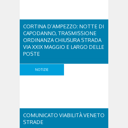
CORTINA D’AMPEZZO: NOTTE DI
CAPODANNO, TRASMISSIONE
ORDINANZA CHIUSURA STRADA
VIA XXIX MAGGIO E LARGO DELLE
POSTE
Cortina d’Ampezzo: Notte di Capodanno,
trasmissione ordinanza chiusura strada Via XXIX
NOTIZIE
Maggio e Largo delle Poste was last modified:
Dicembre 29th, 2017 by simona
COMUNICATO VIABILITÀ VENETO
STRADE