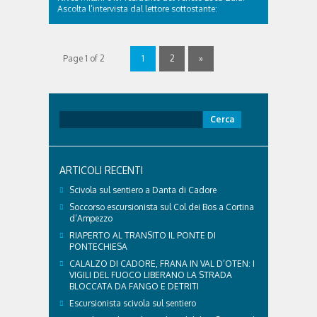
Ascolta l’intervista dal lettore sottostante:
INTERVISTA AL PRESIDENTE DELLA REGIONE DEL
VENETO LUCA ZAIA DEL 12 DICEMBRE 2017 was
last modified: Dicembre 12th, 2017 by Redazione
Radio Cortina
Page 1 of 2
1
2
»
Ricerca
per:
ARTICOLI RECENTI
Scivola sul sentiero a Danta di Cadore
Soccorso escursionista sul Col dei Bos a Cortina
d’Ampezzo
RIAPERTO AL TRANSITO IL PONTE DI
PONTECHIESA
CALALZO DI CADORE, FRANA IN VAL D’OTEN: I
VIGILI DEL FUOCO LIBERANO LA STRADA
BLOCCATA DA FANGO E DETRITI
Escursionista scivola sul sentiero