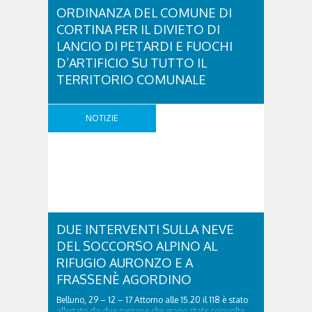
ORDINANZA DEL COMUNE DI
CORTINA PER IL DIVIETO DI
LANCIO DI PETARDI E FUOCHI
D’ARTIFICIO SU TUTTO IL
TERRITORIO COMUNALE
Ordinanza del Comune di Cortina per il divieto di
lancio di petardi e fuochi d’artificio su tutto il
NOTIZIE
territorio comunale was last modified: Dicembre
30th, 2017 by Redazione Radio Cortina
DUE INTERVENTI SULLA NEVE
DEL SOCCORSO ALPINO AL
RIFUGIO AURONZO E A
FRASSENÈ AGORDINO
Belluno, 29 – 12 – 17 Attorno alle 15.20 il 118 è stato
allertato da due persone che erano state coinvolte