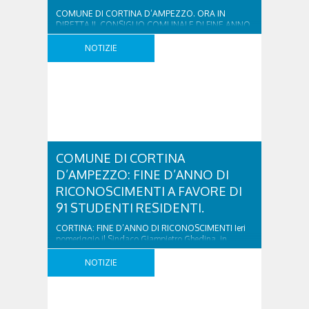
COMUNE DI CORTINA D’AMPEZZO. ORA IN
DIRETTA IL CONSIGLIO COMUNALE DI FINE ANNO.
was last modified: Dicembre 29th, 2017 by simona
NOTIZIE
COMUNE DI CORTINA
D’AMPEZZO: FINE D’ANNO DI
RICONOSCIMENTI A FAVORE DI
91 STUDENTI RESIDENTI.
CORTINA: FINE D’ANNO DI RICONOSCIMENTI Ieri
pomeriggio il Sindaco Giampietro Ghedina, in
compagnia dell’Assessore Paola Coletti, ha
consegnato i “Premi di riconoscimento” a favore di
NOTIZIE
91 studenti residenti a Cortina d’Ampezzo. Nella
Sala Consiliare, gremita di ragazzi e genitori, si è
tenuto anche un piccolo concerto di Fiamma Velo al
pianoforte e Margherita Menardi al ..