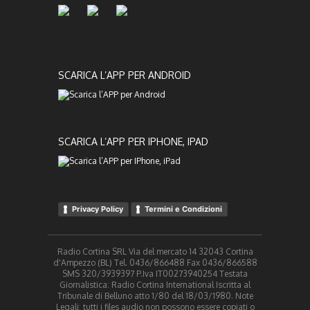
SCARICA L’APP PER ANDROID
SCARICA L’APP PER IPHONE, IPAD
Privacy Policy
Termini e Condizioni
Radio Cortina SRL Via del mercato 14 32043 Cortina
d'Ampezzo (BL) Tel. 0436/866488 Fax 0436/866588
SMS 320/3939397 P.Iva IT00273940254 Testata
Giornalistica: Radio Cortina International Iscritta al
Tribunale di Belluno atto 1/80 del 18/03/1980. Note
Legali: tutti i files audio non possono essere copiati o