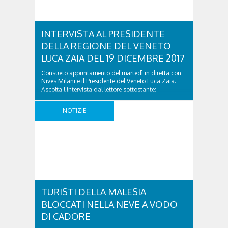
INTERVISTA AL PRESIDENTE
DELLA REGIONE DEL VENETO
LUCA ZAIA DEL 19 DICEMBRE 2017
Consueto appuntamento del martedì in diretta con
Nives Milani e il Presidente del Veneto Luca Zaia.
Ascolta l’intervista dal lettore sottostante:
INTERVISTA AL PRESIDENTE DELLA REGIONE DEL
VENETO LUCA ZAIA DEL 19 DICEMBRE 2017 was
NOTIZIE
last modified: Dicembre 19th, 2017 by simona
TURISTI DELLA MALESIA
BLOCCATI NELLA NEVE A VODO
DI CADORE