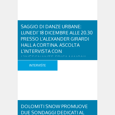
PERNIGOTTI DEL SITO
WWW.PROMOZIONEBELLUNOEPROVINCIA.COM-
GOSALDO 2 PARTE was last modified: Dicembre
16th, 2017 by simona
SAGGIO DI DANZE URBANE:
LUNEDI’ 18 DICEMBRE ALLE 20.30
PRESSO L’ALEXANDER GIRARDI
HALL A CORTINA. ASCOLTA
L’INTERVISTA CON
L’INSEGNANTE ERICA MAJONI
Ascolta l’intervista di Mosì con l’insegnante di
INTERVISTE
danza Erica Majoni che ci invita al saggio di
ENERGYM CORTINA di danze urbane sabato 18
dicembre presso l’Alexander Girardi Hall a Cortina
d’Ampezzo. Il saggio rappresenta un modo per
permettere alle numerose ragazze(e ragazzi) di
mostrare al pubblico tutto l’impegno e la passione
impiegati nell’anno. E sara’ ..
DOLOMITI SNOW PROMUOVE
DUE SONDAGGI DEDICATI AL