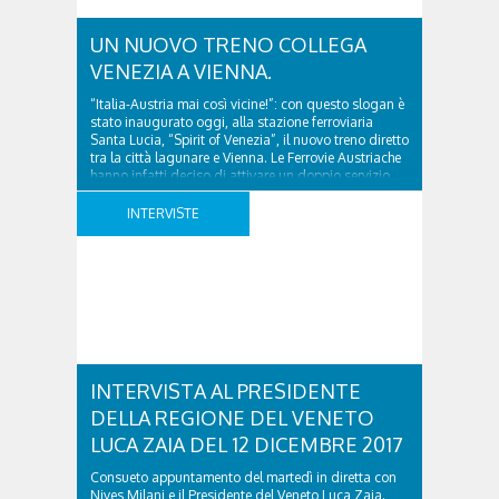
UN NUOVO TRENO COLLEGA
VENEZIA A VIENNA.
“Italia-Austria mai così vicine!”: con questo slogan è
stato inaugurato oggi, alla stazione ferroviaria
Santa Lucia, “Spirit of Venezia”, il nuovo treno diretto
tra la città lagunare e Vienna. Le Ferrovie Austriache
hanno infatti deciso di attivare un doppio servizio
giornaliero con il moderno Railjet, il più veloce treno
a lunga percorrenza delle ÖBB (Österreichische ..
INTERVISTE
INTERVISTA AL PRESIDENTE
DELLA REGIONE DEL VENETO
LUCA ZAIA DEL 12 DICEMBRE 2017
Consueto appuntamento del martedì in diretta con
Nives Milani e il Presidente del Veneto Luca Zaia.