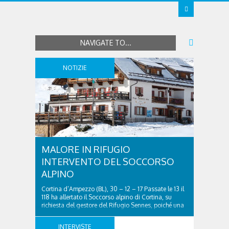
NAVIGATE TO...
NOTIZIE
MALORE IN RIFUGIO
INTERVENTO DEL SOCCORSO
ALPINO
Cortina d’Ampezzo (BL), 30 – 12 – 17 Passate le 13 il
118 ha allertato il Soccorso alpino di Cortina, su
richiesta del gestore del Rifugio Sennes, poiché una
cliete lamentava dolori addominali. Due soccorritori
sono quindi saliti con la motoslitta e hanno
INTERVISTE