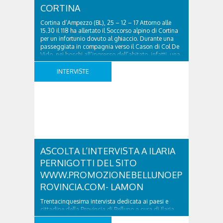
CORTINA
Cortina d’Ampezzo (BL), 25 – 12 – 17 Attorno alle
15.30 il 118 ha allertato il Soccorso alpino di Cortina
per un infortunio dovuto al ghiaccio. Durante una
passeggiata in compagnia verso il Cason di Col De
Vido, nei boschi all’ingresso dell’abitato, infatti, una
cinquantenne di Cortina d’Ampezzo, scivolata sulla
neve ghiacciata, si era procurata ..
INTERVISTE
ASCOLTA L’INTERVISTA A ILARIA
PERNIGOTTI DEL SITO
WWW.PROMOZIONEBELLUNOEP
ROVINCIA.COM- LAMON
Trentacinquesima intervista dedicata ai paesi e
cittadine della Provincia di Belluno a cura di Ilaria
Pernigotti curatrice del sito