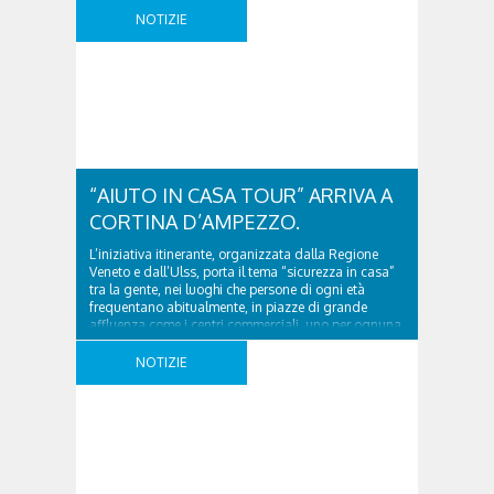
Presentato oggi, a Palazzo dei Rettori, il piano per la
NOTIZIE
prevenzione delle infiltrazioni mafiose nel settore
degli appalti legati all’organizzazione dei Mondiali
di Sci Alpino di Cortina 2021. Il progetto, primo nel
suo genere in Provincia, è articolato su due accordi
che consentiranno di rendere più efficace la
prevenzione da indebite ingerenze della criminalità
organizzata ..
“AIUTO IN CASA TOUR” ARRIVA A
CORTINA D’AMPEZZO.
L’iniziativa itinerante, organizzata dalla Regione
Veneto e dall’Ulss, porta il tema “sicurezza in casa”
tra la gente, nei luoghi che persone di ogni età
frequentano abitualmente, in piazze di grande
affluenza come i centri commerciali, uno per ognuna
delle 7 province venete. A Cortina si terrà sabato 16
dicembre dalle 10 alle 19 nell’atrio del ..
NOTIZIE