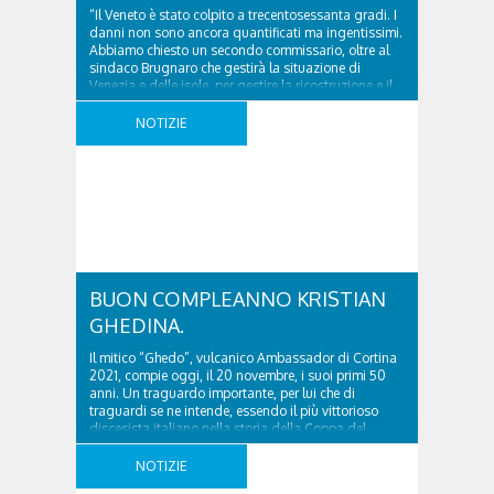
“Il Veneto è stato colpito a trecentosessanta gradi. I
danni non sono ancora quantificati ma ingentissimi.
Abbiamo chiesto un secondo commissario, oltre al
sindaco Brugnaro che gestirà la situazione di
Venezia e delle isole, per gestire la ricostruzione e il
ripristino nei territori ella regione massacrati da
piene di fiumi, frane, dissesti e scomparsa di ..
NOTIZIE
BUON COMPLEANNO KRISTIAN
GHEDINA.
Il mitico “Ghedo”, vulcanico Ambassador di Cortina
2021, compie oggi, il 20 novembre, i suoi primi 50
anni. Un traguardo importante, per lui che di
traguardi se ne intende, essendo il più vittorioso
discesista italiano nella storia della Coppa del
Mondo di sci alpino, con ben 12 vittorie e 29 podi
nella specialità della discesa libera. Mentre Cortina ..
NOTIZIE