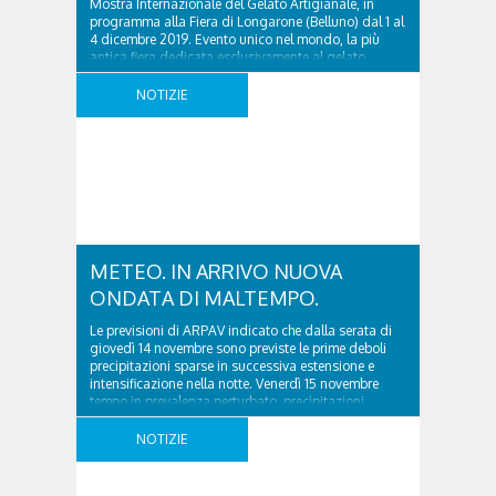
Mostra Internazionale del Gelato Artigianale, in
programma alla Fiera di Longarone (Belluno) dal 1 al
4 dicembre 2019. Evento unico nel mondo, la più
antica fiera dedicata esclusivamente al gelato
artigianale coinvolgerà oltre 200 operatori
provenienti da più di 40 paesi. Sono attesi oltre
NOTIZIE
23.000 visitatori, ..
METEO. IN ARRIVO NUOVA
ONDATA DI MALTEMPO.
Le previsioni di ARPAV indicato che dalla serata di
giovedì 14 novembre sono previste le prime deboli
precipitazioni sparse in successiva estensione e
intensificazione nella notte. Venerdì 15 novembre
tempo in prevalenza perturbato, precipitazioni
diffuse, a tratti forti anche con rovesci o occasionali
temporali. Fenomeni più persistenti e con quantitativi
NOTIZIE
abbondanti su zone montane/pedemontane
localmente ..