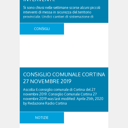
Si sono chiusi nelle settimane scorse alcuni piccoli
interventi di messa in sicurezza del territorio
provinciale. Undici cantieri di sistemazione di
piccole frane e smottamenti superficiali che erano
emersi subito dopo la tempesta Vaia. «Si tratta di
CONSIGLI
operazioni in alcuni casi minime, semplici
riprofilature di scarpate o posa di reti metalliche, ma
comunque importantissime per ..
CONSIGLIO COMUNALE CORTINA
27 NOVEMBRE 2019
Ascolta il consiglio comunale di Cortina del 27
novembre 2019. Consiglio Comunale Cortina 27
novembre 2019 was last modified: Aprile 25th, 2020
by Redazione Radio Cortina
NOTIZIE