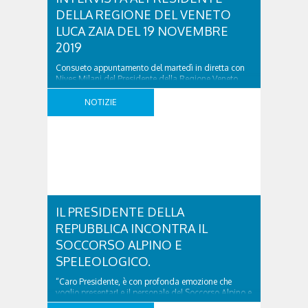
DELLA REGIONE DEL VENETO
LUCA ZAIA DEL 19 NOVEMBRE
2019
Consueto appuntamento del martedì in diretta con
Nives Milani del Presidente della Regione Veneto
Luca Zaia. Ascolta l’intervista dal lettore sottostante:
INTERVISTA AL PRESIDENTE DELLA REGIONE DEL
NOTIZIE
VENETO LUCA ZAIA DEL 19 NOVEMBRE 2019 was
last modified: Novembre 19th, 2019 by simona
IL PRESIDENTE DELLA
REPUBBLICA INCONTRA IL
SOCCORSO ALPINO E
SPELEOLOGICO.
“Caro Presidente, è con profonda emozione che
voglio presentarLe il personale del Soccorso Alpino e
Speleologico: uomini e donne di tutt’Italia, oggi a