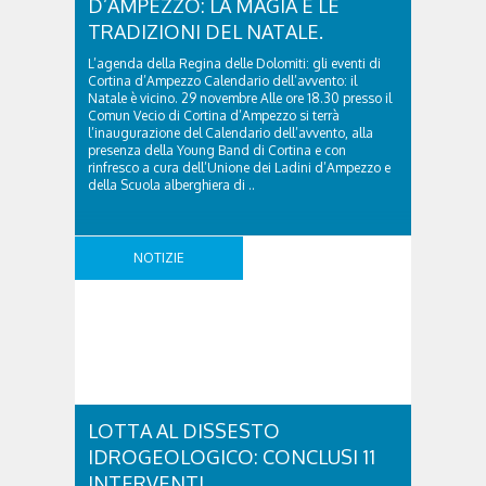
D’AMPEZZO: LA MAGIA E LE
29th, 2019 by Redazione ..
TRADIZIONI DEL NATALE.
L’agenda della Regina delle Dolomiti: gli eventi di
Cortina d’Ampezzo Calendario dell’avvento: il
Natale è vicino. 29 novembre Alle ore 18.30 presso il
Comun Vecio di Cortina d’Ampezzo si terrà
l’inaugurazione del Calendario dell’avvento, alla
presenza della Young Band di Cortina e con
rinfresco a cura dell’Unione dei Ladini d’Ampezzo e
della Scuola alberghiera di ..
NOTIZIE
LOTTA AL DISSESTO
IDROGEOLOGICO: CONCLUSI 11
INTERVENTI.