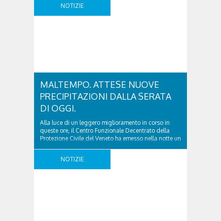
Roma per incontrarLa e farLe sentire il nostro affetto
NOTIZIE
e la nostra profonda riconoscenza”. Con queste
parole il Presidente Nazionale del CNSAS, Maurizio
Dellantonio, ha presentato oggi al Presidente della
Repubblica Sergio ..
MALTEMPO. ATTESE NUOVE
PRECIPITAZIONI DALLA SERATA
DI OGGI.
Alla luce di un leggero miglioramento in corso in
queste ore, il Centro Funzionale Decentrato della
Protezione Civile del Veneto ha emesso nella notte un
aggiornamento del bollettino meteo che, fino alle ore
20.00 di questa sera, riduce da rossa (stato di
NOTIZIE
allarme) ad arancione (stato di preallarme) la
situazione in alcuni bacini idrografici del ..