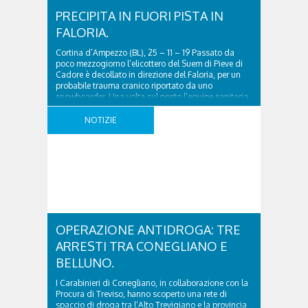
PRECIPITA IN FUORI PISTA IN
FALORIA.
Cortina d’Ampezzo (BL), 25 – 11 – 19 Passato da
poco mezzogiorno l’elicottero del Suem di Pieve di
Cadore è decollato in direzione del Faloria, per un
probabile trauma cranico riportato da uno
snowboarder. Una volta sul posto l’equipe sanitaria
e il tecnico di elisoccorso sono sbarcati
dall’eliambulanza, atterrata nelle vicinanze del
NOTIZIE
luogo dove si ..
OPERAZIONE ANTIDROGA: TRE
ARRESTI TRA CONEGLIANO E
BELLUNO.
I Carabinieri di Conegliano, in collaborazione con la
Procura di Treviso, hanno scoperto una rete di
spaccio di droga tra l’Alto Trevigiano e la provincia