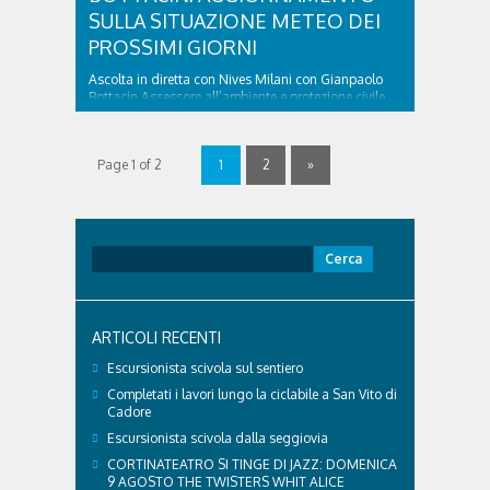
SULLA SITUAZIONE METEO DEI
PROSSIMI GIORNI
Ascolta in diretta con Nives Milani con Gianpaolo
Bottacin,Assessore all’ambiente e protezione civile
del Veneto,in riferimento alle previsioni meteo dei
prossimi giorni. Trovi l’intervista nel lettore
sottostante: INTERVISTA A GIANPAOLO BOTTACIN:
Page 1 of 2
1
2
»
AGGIORNAMENTO SULLA SITUAZIONE METEO
DEI PROSSIMI GIORNI was last modified: Novembre
14th, 2019 by simona
Ricerca
per:
ARTICOLI RECENTI
Escursionista scivola sul sentiero
Completati i lavori lungo la ciclabile a San Vito di
Cadore
Escursionista scivola dalla seggiovia
CORTINATEATRO SI TINGE DI JAZZ: DOMENICA
9 AGOSTO THE TWISTERS WHIT ALICE