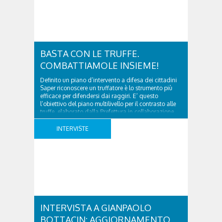
BASTA CON LE TRUFFE.
COMBATTIAMOLE INSIEME!
Definito un piano d’intervento a difesa dei cittadini
Saper riconoscere un truffatore è lo strumento più
efficace per difendersi dai raggiri. E’ questo
l’obiettivo del piano multilivello per il contrasto alle
truffe, elaborato dalla Prefettura in collaborazione
con Forze dell’Ordine, Provincia di Belluno, Camera
di Commercio, ANAP, Ispettorato Territoriale del
INTERVISTE
Lavoro, INAIL, Agenzia delle ..
INTERVISTA A GIANPAOLO
BOTTACIN: AGGIORNAMENTO