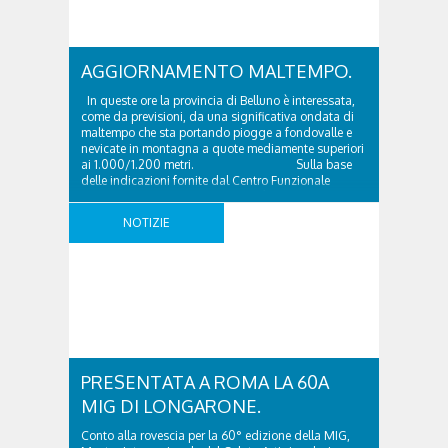
AGGIORNAMENTO MALTEMPO.
In queste ore la provincia di Belluno è interessata,
come da previsioni, da una significativa ondata di
maltempo che sta portando piogge a fondovalle e
nevicate in montagna a quote mediamente superiori
ai 1.000/1.200 metri. Sulla base
delle indicazioni fornite dal Centro Funzionale
Decentrato della Regione Veneto è stata disposta
l’attivazione, a decorrere ..
NOTIZIE
PRESENTATA A ROMA LA 60A
MIG DI LONGARONE.
Conto alla rovescia per la 60° edizione della MIG,