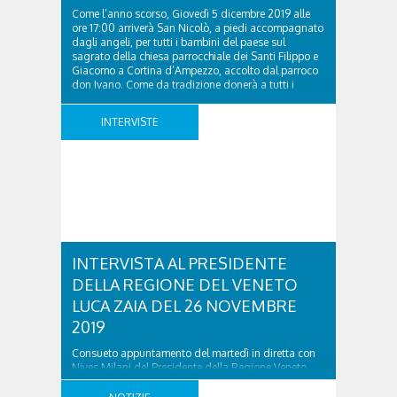
Come l’anno scorso, Giovedì 5 dicembre 2019 alle
ore 17:00 arriverà San Nicolò, a piedi accompagnato
dagli angeli, per tutti i bambini del paese sul
sagrato della chiesa parrocchiale dei Santi Filippo e
Giacomo a Cortina d’Ampezzo, accolto dal parroco
don Ivano. Come da tradizione donerà a tutti i
bambini presenti un sacchetto contenente una ..
INTERVISTE
INTERVISTA AL PRESIDENTE
DELLA REGIONE DEL VENETO
LUCA ZAIA DEL 26 NOVEMBRE
2019
Consueto appuntamento del martedì in diretta con
Nives Milani del Presidente della Regione Veneto
Luca Zaia. Ascolta l’intervista dal lettore sottostante:
INTERVISTA AL PRESIDENTE DELLA REGIONE DEL