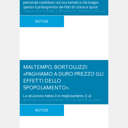
personale contributo ad una tematica che troppo
spesso è protagonista dei fatti di cronaca quasi
ogni giorno, in Italia e all’estero: la violenza contro le
donne. La Giornata Internazionale per l’eliminazione
della violenza contro le Donne istituita nel 1999
NOTIZIE
dall’Assemblea ..
MALTEMPO, BORTOLUZZI:
«PAGHIAMO A DURO PREZZO GLI
EFFETTI DELLO
SPOPOLAMENTO».
La situazione meteo è in miglioramento. E al
momento non si registrano nuove criticità rispetto a
quelle emerse con la perturbazione di domenica,
tranne una frana a Dont di Zoldo, un dissesto
NOTIZIE
dovuto a ruscellamento d’acqua a Presenaio (San
Pietro di Cadore) lunedì sera, e un altro simile a
Borgata Tamber (Santo Stefano di Cadore). ..