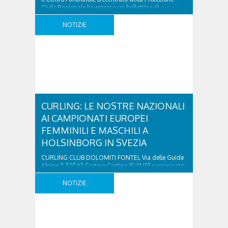
Civile Regionale ha emesso un bollettino di
aggiornamento della situazione in base alle
evoluzioni meteo. Come attesto, da ieri sera
NOTIZIE
precipitazioni estese in tutta la Regione. La
situazione attuale vede precipitazioni in
spostamento da sud-ovest a nord-est che
interessano gran parte del Veneto, anche con rovesci
a tratti. Si ..
CURLING: LE NOSTRE NAZIONALI
AI CAMPIONATI EUROPEI
FEMMINILI E MASCHILI A
HOLSINBORG IN SVEZIA
CURLING CLUB DOLOMITI FONTEL Via delle Guide
Alpine 3 32043 Cortina Cortina 15/11/19 comunicato
stampa E già ci siamo, questo fine settimana in
Svezia a Holsinborg iniziano i campionati Europei di
NOTIZIE
Curling, l’appuntamento più importante di inizio
stagione e che vedrà le due nazionali in
competizione in gironi e obiettivi differenti. i ragazzi
nel gruppo ..