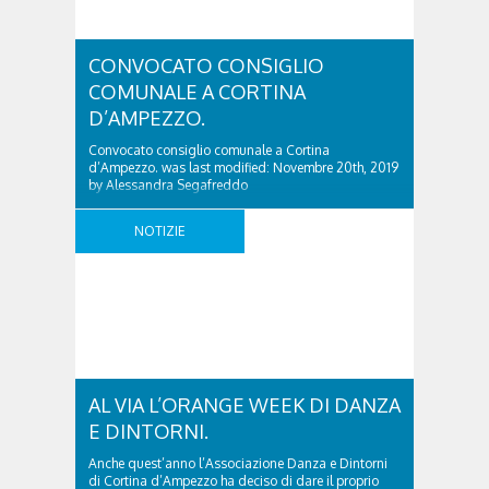
CONVOCATO CONSIGLIO
COMUNALE A CORTINA
D’AMPEZZO.
Convocato consiglio comunale a Cortina
d’Ampezzo. was last modified: Novembre 20th, 2019
by Alessandra Segafreddo
NOTIZIE
AL VIA L’ORANGE WEEK DI DANZA
E DINTORNI.
Anche quest’anno l’Associazione Danza e Dintorni
di Cortina d’Ampezzo ha deciso di dare il proprio