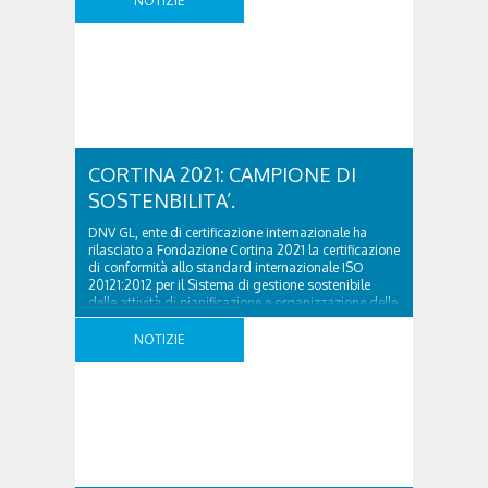
NOTIZIE
VENETO LUCA ZAIA DEL 26 NOVEMBRE 2019 was
last modified: Novembre 26th, 2019 by simona
CORTINA 2021: CAMPIONE DI
SOSTENBILITA’.
DNV GL, ente di certificazione internazionale ha
rilasciato a Fondazione Cortina 2021 la certificazione
di conformità allo standard internazionale ISO
20121:2012 per il Sistema di gestione sostenibile
delle attività di pianificazione e organizzazione delle
Finali di Coppa del Mondo di sci alpino 2020 e dei
Campionati del Mondo di sci alpino che si terranno
NOTIZIE
a ..