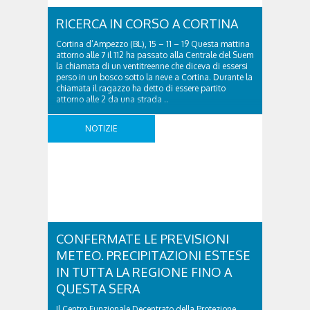
RICERCA IN CORSO A CORTINA
Cortina d’Ampezzo (BL), 15 – 11 – 19 Questa mattina
attorno alle 7 il 112 ha passato alla Centrale del Suem
la chiamata di un ventitreenne che diceva di essersi
perso in un bosco sotto la neve a Cortina. Durante la
chiamata il ragazzo ha detto di essere partito
attorno alle 2 da una strada ..
NOTIZIE
CONFERMATE LE PREVISIONI
METEO. PRECIPITAZIONI ESTESE
IN TUTTA LA REGIONE FINO A
QUESTA SERA
Il Centro Funzionale Decentrato della Protezione