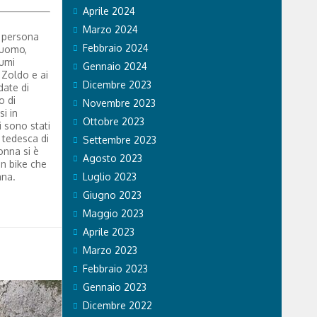
Aprile 2024
Marzo 2024
a persona
Febbraio 2024
 uomo,
aumi
Gennaio 2024
 Zoldo e ai
Dicembre 2023
date di
o di
Novembre 2023
i in
Ottobre 2023
i sono stati
 tedesca di
Settembre 2023
onna si è
Agosto 2023
in bike che
ana.
Luglio 2023
Giugno 2023
Maggio 2023
Aprile 2023
Marzo 2023
Febbraio 2023
Gennaio 2023
Dicembre 2022