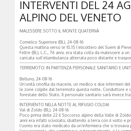
INTERVENTI DEL 24 A
ALPINO DEL VENETO
MALESSERE SOTTO IL MONTE QUATERNÀ
Comelico Superiore (BL), 24-08-16
Questa mattina verso le 10.15 l’elicottero del Suem di Piev
Feltre (BL), L.C., 76 anni, era stata colta da malessere a u
caricata sull’eliambulanza atterrata poco distante e traspo
TERREMOTO: IN PARTENZA PERSONALE SANITARIO E UNITÀ
Belluno, 24-08-16
Un’unità cinofila da macerie, un medico e due infermieri d
le zone colpite dal terremoto questa notte. Conduttore e 
forestale dello Stato. Il personale sanitario sarà invece tr
INTERVENTO NELLA NOTTE AL RIFUGIO COLDAI
Val di Zoldo (BL), 24-08-16
Poco prima delle 22 il Soccorso alpino della Valle di Zoldo 
anni era infatti scivolato, sbattendo a terra con il volto e p
l’uomo era stato medicato da un’infermiera che si trovava
l’escursionista, che camminava autonomamente, e la compag