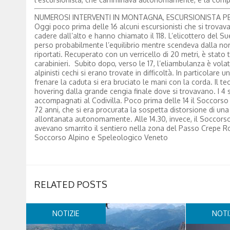
NUMEROSI INTERVENTI IN MONTAGNA, ESCURSIONISTA PER
Oggi poco prima delle 16 alcuni escursionisti che si trovav
cadere dall’alto e hanno chiamato il 118. L’elicottero del S
perso probabilmente l’equilibrio mentre scendeva dalla norm
riportati. Recuperato con un verricello di 20 metri, è stato 
carabinieri. Subito dopo, verso le 17, l’eliambulanza è vol
alpinisti cechi si erano trovate in difficoltà. In particolar
frenare la caduta si era bruciato le mani con la corda. Il tec
hovering dalla grande cengia finale dove si trovavano. I 4 so
accompagnati al Codivilla. Poco prima delle 14 il Soccorso 
72 anni, che si era procurata la sospetta distorsione di un
allontanata autonomamente. Alle 14.30, invece, il Soccorso a
avevano smarrito il sentiero nella zona del Passo Crepe Ro
Soccorso Alpino e Speleologico Veneto
RELATED POSTS
NOTIZIE
NOTI