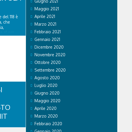
Giugno 2021
Maggio 2021
Aprile 2021
 del 118 è
a, che
Marzo 2021
a,
Febbraio 2021
o si era
anza da lì.
Gennaio 2021
 di San
Dicembre 2020
to
Novembre 2020
Ottobre 2020
Settembre 2020
Agosto 2020
Luglio 2020
I
Giugno 2020
Maggio 2020
STO
Aprile 2020
IT
Marzo 2020
Febbraio 2020
Gennaio 2020