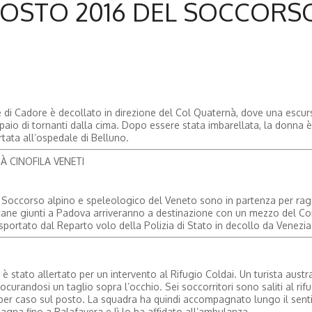
GOSTO 2016 DEL SOCCORS
e di Cadore è decollato in direzione del Col Quaternà, dove una escurs
n paio di tornanti dalla cima. Dopo essere stata imbarellata, la donna è
rtata all’ospedale di Belluno.
 CINOFILA VENETI
el Soccorso alpino e speleologico del Veneto sono in partenza per ra
cane giunti a Padova arriveranno a destinazione con un mezzo del C
asportato dal Reparto volo della Polizia di Stato in decollo da Venezia
è stato allertato per un intervento al Rifugio Coldai. Un turista austra
rocurandosi un taglio sopra l’occhio. Sei soccorritori sono saliti al rif
 per caso sul posto. La squadra ha quindi accompagnato lungo il sent
na fino a Palafavera e lì lo ha affidato all’ambulanza.