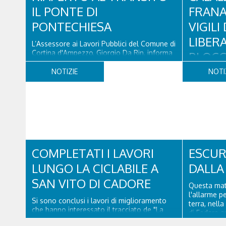
IL PONTE DI
FRANA 
PONTECHIESA
VIGILI
LIBER
L’Assessore ai Lavori Pubblici del Comune di
Cortina d'Ampezzo, Giorgio Da Rin, informa
BLOCC
che il Ponte di Pontechiesa, prospiciente
DETRI
alla Latteria Cortina, è ufficialmente riaperto
NOTIZIE
NOTI
al transito a partire da oggi, sabato 8
agosto, dopo il completamento delle
Nella giorn
verifiche e il positivo collaudo...
Vigili del 
sono interve
d’Oten, nel
per liberar
seguito di u
ore 18:00 di
COMPLETATI I LAVORI
ESCUR
LUNGO LA CICLABILE A
DALLA
SAN VITO DI CADORE
Questa matt
l'allarme p
Si sono conclusi i lavori di miglioramento
terra, nella
che hanno interessato il tracciato de "La
di Fedare a
lunga via delel Dolomiti" a San Vito di
Atterrati in