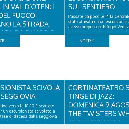
IN VAL D’OTEN: I
SUL SENTIERO
 DEL FUOCO
Passate da poco le 14 la Centrale
stata attivata da un escursionist
ANO LA STRADA
aveva raggiunto il Rifugio Venezi
ATA DA FANGO E
avvertendo i gestori che un amic
fatto male a un piede a poco dist
TI
ZIE
NOTIZIE
Una squadra del Soccorso alpino
Vito di Cadore ha quindi raggiun
ata di oggi, venerdì 7 agosto, i
l'infortunato...
Fuoco del Comando di Belluno
nuti in località Diassa, in Val
 comune di Calalzo di Cadore,
e una strada rimasta bloccata a
na frana verificatasi intorno alle
 ieri. Le ruspe dei GOS...
SIONISTA SCIVOLA
CORTINATEATRO S
 SEGGIOVIA
TINGE DI JAZZ:
DOMENICA 9 AGO
ina verso le 10.30 è scattato
er un escursionista scivolato a
THE TWISTERS WH
 fase di discesa dalla seggiovia
ALICE VIOLATO A
rrivata a Forcella Nuvolau.
 piazzola all'Averau, personale