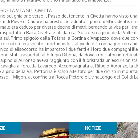
DE LA VITA SUL CIVETTA
ano sul ghiaione verso il Passo del tenente in Civetta hanno visto un
uem di Pieve di Cadore ha presto individuato il punto dell’incidente: un
ale era caduto per diverse decine di metri, perdendo la vita per i tr
trasportato a Baita Civetta e affidato al Soccorso alpino della Valle di
ata sul Primo spigolo della Tofana, a Cortina d’Ampezzo, dove due cor
e un rocciatore era volato infortunandosi al piede e il compagno cercand
nico di elisoccorso ha imbarcato i due feriti e i loro due compagni illes
no stati trasportati al Rifugio Dibona, da dove i rocciatori infortunat
alpino di Auronzo aveva raggiunto con il fuoristrada un’escursionista
a caviglia a Forcella Lavaredo. Accompagnata al Rifugio Auronzo, la d
lpino della Val Pettorina è stato allertato per due ciclisti in mounta
sse – Migon, al confine tra Rocca Pietore e Livinallongo del Col di L
ZIE
NOTIZIE