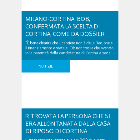
MILANO-CORTINA. BOB,
CONFERMATA LA SCELTA DI
CORTINA, COME DA DOSSIER
“È bene chiarire che il cantiere non è della Regione e
il finanziamento è statale. Ciò non toglie che avendo
io la paternità della candidatura di Cortina a sede
delle olimpiadi 2026 mi si è posto un problema,
quello di segnalare che si è aperto un ampio
NOTIZIE
dibattito che deve avere delle risposte. Se si ..
RITROVATA LA PERSONA CHE SI
ERA ALLONTANATA DALLA CASA
DI RIPOSO DI CORTINA