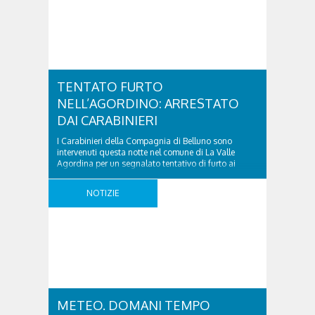
TENTATO FURTO
NELL’AGORDINO: ARRESTATO
DAI CARABINIERI
I Carabinieri della Compagnia di Belluno sono
intervenuti questa notte nel comune di La Valle
Agordina per un segnalato tentativo di furto ai
danni di un locale supermercato. I militari delle
Stazioni di Agordo e Falcade sono giunti sul posto
NOTIZIE
dopo una telefonata al 112 che segnalava la
presenza del soggetto sospetto che poi è ..
METEO. DOMANI TEMPO