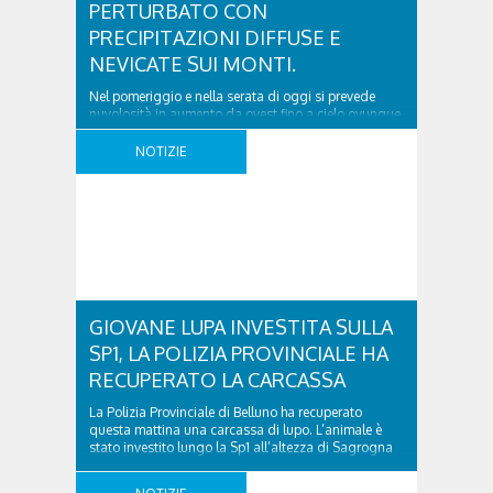
PERTURBATO CON
PRECIPITAZIONI DIFFUSE E
NEVICATE SUI MONTI.
Nel pomeriggio e nella serata di oggi si prevede
nuvolosità in aumento da ovest fino a cielo ovunque
coperto, più probabilmente di sera quando ci
saranno modeste precipitazioni sparse sulla pianura
NOTIZIE
e locali sui monti; quota neve sulle Prealpi attorno ai
1100/1400 m e sulle Dolomiti attorno ai 700/1000
m. Le temperature con differenze anche ..
GIOVANE LUPA INVESTITA SULLA
SP1, LA POLIZIA PROVINCIALE HA
RECUPERATO LA CARCASSA
La Polizia Provinciale di Belluno ha recuperato
questa mattina una carcassa di lupo. L’animale è
stato investito lungo la Sp1 all’altezza di Sagrogna
(a pochi chilometri dal capoluogo) ed è morto in
seguito all’impatto. «Si tratta di un esemplare