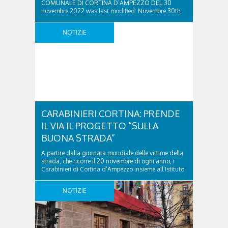
COMUNALE DI CORTINA D’AMPEZZO DEL 30
novembre 2022 was last modified: Novembre 30th,
2022 by Redazione Radio Cortina
NOTIZIE
CARABINIERI CORTINA: PRENDE
IL VIA IL PROGETTO “SULLA
BUONA STRADA”
A partire dalla giornata mondiale delle vittime della
strada, che ricorre il 20 novembre di ogni anno, i
Carabinieri di Cortina d’Ampezzo insieme all’Istituto
Omnicomprensivo Valboite hanno dato avvio al
progetto educativo “sulla buona strada”. Si tratta di
NOTIZIE
un programma che mira a creare negli alunni una
maggiore consapevolezza degli effetti negativi, a
volte irreparabili, ..