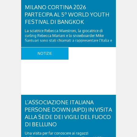
MILANO CORTINA 2026
PARTECIPA AL 5º WORLD YOUTH
FESTIVAL DI BANGKOK
La sciatrice Rebecca Maestroni, la giocatrice di
curling Rebecca Mariani e lo snowboarder Mike
Santuari sono stati chiamati a rappresentare l’Italia e
Milano Cortina 2026 in occasione della 5ª edizione
dello United Through Sport World Youth Festival, in
NOTIZIE
programma fino al 20 novembre a Bangkok
(Thailandia). La manifestazione si rivolge agli under
18 per promuovere ..
L’ASSOCIAZIONE ITALIANA
PERSONE DOWN (AIPD) IN VISITA
ALLA SEDE DEI VIGILI DEL FUOCO
DI BELLUNO
Una visita per far conoscere ai ragazzi