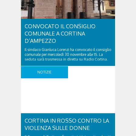
CONVOCATO IL CONSIGLIO
COMUNALE A CORTINA
D’AMPEZZO
Il sindaco Gianluca Lorenzi ha convocato il consiglio
comunale per mercoledì 30 novembre alle 15. La
seduta sarà trasmessa in diretta su Radio Cortina.
Di seguito l’ordine del giorno. CONVOCATO IL
CONSIGLIO COMUNALE A CORTINA D’AMPEZZO
NOTIZIE
was last modified: Novembre 25th, 2022 by
Alessandra Segafreddo
CORTINA IN ROSSO CONTRO LA
VIOLENZA SULLE DONNE