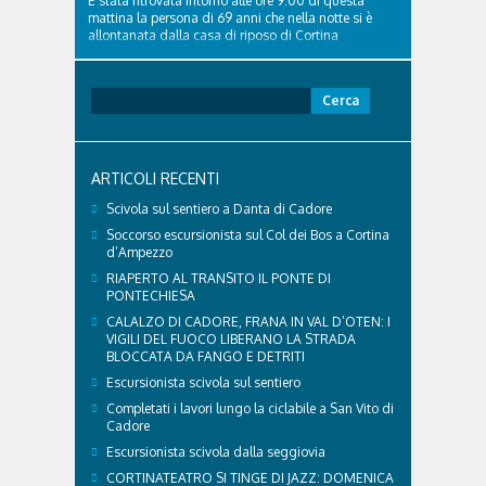
È stata ritrovata intorno alle ore 9:00 di questa
mattina la persona di 69 anni che nella notte si è
allontanata dalla casa di riposo di Cortina
d’Ampezzo. A lanciare l’allarme sono stati gli stessi
operatori della struttura che hanno segnalato ai
Carabinieri l’allontanamento dell’ospite. Sono quindi
Ricerca
partite le operazioni di ricerca che hanno coinvolto ..
per:
ARTICOLI RECENTI
Scivola sul sentiero a Danta di Cadore
Soccorso escursionista sul Col dei Bos a Cortina
d’Ampezzo
RIAPERTO AL TRANSITO IL PONTE DI
PONTECHIESA
CALALZO DI CADORE, FRANA IN VAL D’OTEN: I
VIGILI DEL FUOCO LIBERANO LA STRADA
BLOCCATA DA FANGO E DETRITI
Escursionista scivola sul sentiero
Completati i lavori lungo la ciclabile a San Vito di
Cadore
Escursionista scivola dalla seggiovia
CORTINATEATRO SI TINGE DI JAZZ: DOMENICA