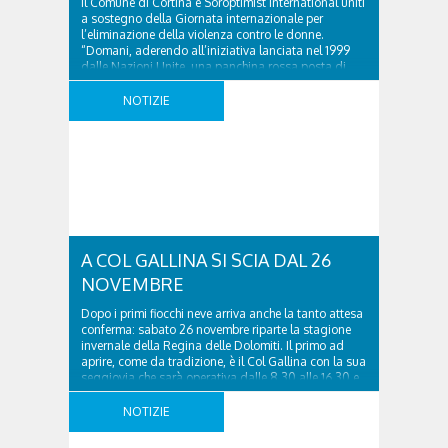
Il Comune di Cortina e Soroptimist International uniti
a sostegno della Giornata internazionale per
l’eliminazione della violenza contro le donne.
“Domani, aderendo all’iniziativa lanciata nel 1999
dalle Nazioni Unite, una panchina rossa posta di
fronte al municipio testimonierà il nostro impegno
contro ogni tipo di violenza, soprattutto nei
NOTIZIE
confronti delle donne – ha spiegato l’Assessore ..
A COL GALLINA SI SCIA DAL 26
NOVEMBRE
Dopo i primi fiocchi neve arriva anche la tanto attesa
conferma: sabato 26 novembre riparte la stagione
invernale della Regina delle Dolomiti. Il primo ad
aprire, come da tradizione, è il Col Gallina con la sua
seggiovia che sarà operativa dalle 8.30 alle 16.30 e
la pista Ovest. “Siamo felici di confermare l’apertura
di sabato, dopo giorni un po’ ..
NOTIZIE