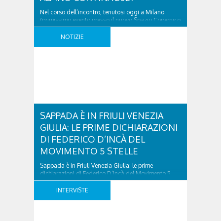
Nel corso dell’incontro, tenutosi oggi a Milano
(primissimo evento presso il nuovo Spazio Copernico
Milano Isola) e condotto da Emanuele Farneti,
direttore di Vogue Italia, il Sindaco di Milano
NOTIZIE
Giuseppe Sala ha consegnato il testimone
dell’ultimo grande evento avvenuto in Italia, Expo
2015, a Gianpietro Ghedina, Sindaco di Cortina
d’Ampezzo, con l’augurio che Cortina 2021 ..
SAPPADA È IN FRIULI VENEZIA
GIULIA: LE PRIME DICHIARAZIONI
DI FEDERICO D’INCÀ DEL
MOVIMENTO 5 STELLE
Sappada è in Friuli Venezia Giulia: le prime
dichiarazioni di Federico D’Incà del Movimento 5
Stelle was last modified: Novembre 22nd, 2017 by
simona
INTERVISTE