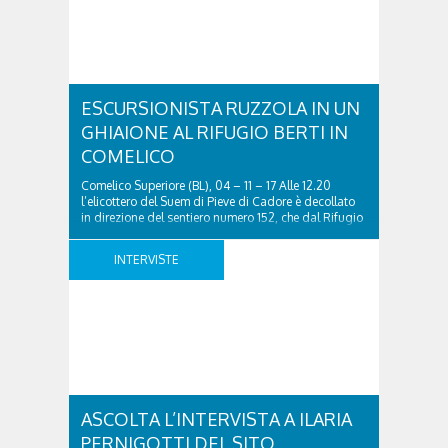
ESCURSIONISTA RUZZOLA IN UN
GHIAIONE AL RIFUGIO BERTI IN
COMELICO
Comelico Superiore (BL), 04 – 11 – 17 Alle 12.20
l’elicottero del Suem di Pieve di Cadore è decollato
in direzione del sentiero numero 152, che dal Rifugio
Berti porta al Bivacco Piovan, dove un escursionista
di Mestre (VE), P.A., 59 anni, era scivolato
INTERVISTE
ruzzolando per una ventina di metri nel ghiaione
sottostante. Sbarcati con ..
ASCOLTA L’INTERVISTA A ILARIA
PERNIGOTTI DEL SITO