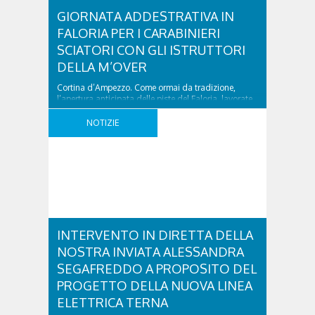
GIORNATA ADDESTRATIVA IN
FALORIA PER I CARABINIERI
SCIATORI CON GLI ISTRUTTORI
DELLA M’OVER
Cortina d’Ampezzo. Come ormai da tradizione,
l’apertura anticipata delle piste del Faloria, lavorate
come sempre alla perfezione, ha permesso ai
carabinieri sciatori del Comando Provinciale di
NOTIZIE
Belluno di ritrovarsi con la scuola di sci M’Over per
una giornata di aggiornamento tecnico, necessario
per farsi trovare preparati non appena decollerà la
stagione invernale nei comprensori sciistici ..
INTERVENTO IN DIRETTA DELLA
NOSTRA INVIATA ALESSANDRA
SEGAFREDDO A PROPOSITO DEL
PROGETTO DELLA NUOVA LINEA
ELETTRICA TERNA