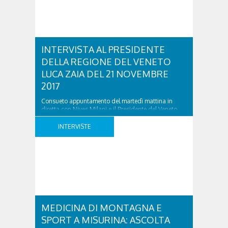
INTERVISTA AL PRESIDENTE
DELLA REGIONE DEL VENETO
LUCA ZAIA DEL 21 NOVEMBRE
2017
Consueto appuntamento del martedì mattina in
diretta con Nives Milani e il Presidente del Veneto
Luca Zaia. Ascolta l’intervista nel link sottostante:
INTERVISTA AL PRESIDENTE DELLA REGIONE DEL
INTERVISTE
VENETO LUCA ZAIA DEL 21 NOVEMBRE 2017 was
last modified: Novembre 21st, 2017 by simona
MEDICINA DI MONTAGNA E
SPORT A MISURINA: ASCOLTA