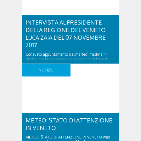
INTERVISTA AL PRESIDENTE
DELLA REGIONE DEL VENETO
LUCA ZAIA DEL 07 NOVEMBRE
2017
Consueto appuntamento del martedì mattina in
diretta con Nives Milani e il Presidente del Veneto
Luca Zaia. Ascolta l’intervista nel link sottostante:
INTERVISTA AL PRESIDENTE DELLA REGIONE DEL
NOTIZIE
VENETO LUCA ZAIA DEL 07 NOVEMBRE 2017 was
last modified: Novembre 7th, 2017 by simona
METEO: STATO DI ATTENZIONE
IN VENETO
METEO: STATO DI ATTENZIONE IN VENETO was