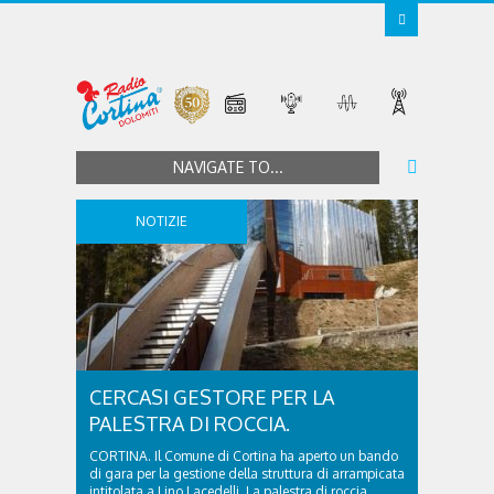
NAVIGATE TO...
NOTIZIE
CERCASI GESTORE PER LA
PALESTRA DI ROCCIA.
CORTINA. Il Comune di Cortina ha aperto un bando
di gara per la gestione della struttura di arrampicata
intitolata a Lino Lacedelli. La palestra di roccia,