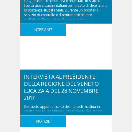
La Questura di Belluno ha denunciato in stato di
libertà due cittadini italiani per il reato di detenzione
di sostanze stupefacenti. Durante un ordinario
servizio di controllo del territorio effettuato
dall’ufficio Prevenzione Generale e Soccorso
Pubblico della Questura, in zona Cavarzano a
Belluno. L’equipaggio della volante alle 2 di notte ha
INTERVISTE
intercettato un veicolo con ..
INTERVISTA AL PRESIDENTE
DELLA REGIONE DEL VENETO
LUCA ZAIA DEL 28 NOVEMBRE
2017
Consueto appuntamento del martedì mattina in
diretta con Nives Milani e il Presidente del Veneto
Luca Zaia. Ascolta l’intervista nel link sottostante:
INTERVISTA AL PRESIDENTE DELLA REGIONE DEL
NOTIZIE
VENETO LUCA ZAIA DEL 28 NOVEMBRE 2017 was
last modified: Novembre 28th, 2017 by simona