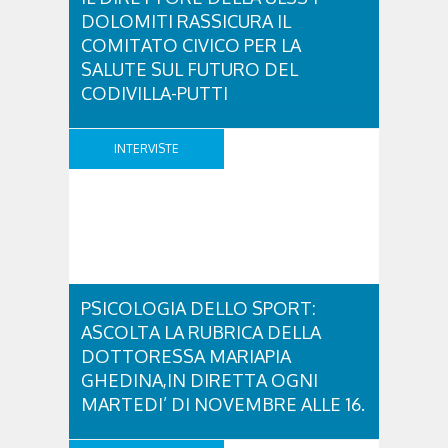
DOLOMITI RASSICURA IL
COMITATO CIVICO PER LA
SALUTE SUL FUTURO DEL
CODIVILLA-PUTTI
Comunicato Stampa 14 novembre 2017 Il direttore
della Ulss 1 Dolomiti rassicura il Comitato civico per
INTERVISTE
la salute sul futuro del Codivilla-Putti Il Comitato
Civico per la salute del cittadino di Cortina continua
a farsi portavoce delle esigenze e delle richieste
degli abitanti della Valle del Boite sul fronte della
salute. In questi mesi di ..
PSICOLOGIA DELLO SPORT:
ASCOLTA LA RUBRICA DELLA
DOTTORESSA MARIAPIA
GHEDINA,IN DIRETTA OGNI
MARTEDI’ DI NOVEMBRE ALLE 16.
Mariapia Ghedina è psicologa a Cortina, ricercatrice