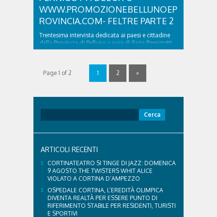
WWW.PROMOZIONEBELLUNOEP
ROVINCIA.COM- FELTRE PARTE 2
Trentesima intervista dedicata ai paesi e cittadine
della Provincia di Belluno a cura di Ilaria Pernigotti
curatrice del sito
www.promozionebellunoeprovincia.com in questa
puntata si parla di Feltre, seconda parte
Page 1 of 2
1
2
»
——————– Foto: Wikipedia.org ASCOLTA
L’INTERVISTA A ILARIA PERNIGOTTI DEL SITO
WWW.PROMOZIONEBELLUNOEPROVINCIA.COM-
FELTRE PARTE 2 was last modified: Novembre 4th,
2017 by simona
Ricerca
per:
ARTICOLI RECENTI
CORTINATEATRO SI TINGE DI JAZZ: DOMENICA
9 AGOSTO THE TWISTERS WHIT ALICE
VIOLATO A CORTINA D’AMPEZZO
OSPEDALE CORTINA, L’EREDITÀ OLIMPICA
DIVENTA REALTÀ PER ESSERE PUNTO DI
RIFERIMENTO STABILE PER RESIDENTI, TURISTI
E SPORTIVI