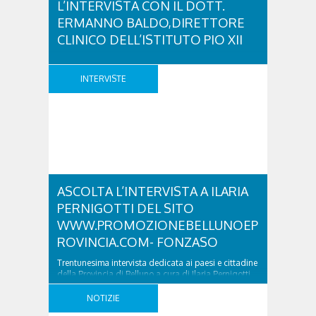
L’INTERVISTA CON IL DOTT.
ERMANNO BALDO,DIRETTORE
CLINICO DELL’ISTITUTO PIO XII
Medicina di Montagna e Sport a Misurina: ascolta
l’intervista con il Dott. Ermanno Baldo,Direttore
INTERVISTE
Clinico dell’Istituto Pio XII was last modified:
Novembre 20th, 2017 by simona
ASCOLTA L’INTERVISTA A ILARIA
PERNIGOTTI DEL SITO
WWW.PROMOZIONEBELLUNOEP
ROVINCIA.COM- FONZASO
Trentunesima intervista dedicata ai paesi e cittadine
della Provincia di Belluno a cura di Ilaria Pernigotti
curatrice del sito
www.promozionebellunoeprovincia.com in questa
NOTIZIE
puntata si parla di Fonzaso