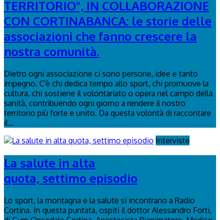
TERRITORIO", IN COLLABORAZIONE
CON CORTINABANCA: le storie delle
associazioni che fanno crescere la
nostra comunità.
Dietro ogni associazione ci sono persone, idee e tanto
impegno. C'è chi dedica tempo allo sport, chi promuove la
cultura, chi sostiene il volontariato o opera nel campo della
sanità, contribuendo ogni giorno a rendere il nostro
territorio più forte e unito. Da questa volontà di raccontare
il...
Interviste
La salute in alta
quota, settimo episodio
Lo sport, la montagna e la salute si incontrano a Radio
Cortina. In questa puntata, ospiti il dottor Alessandro Forti,
di Gvm Opsedale Cortina, Anestesista Rianimatore, Medico