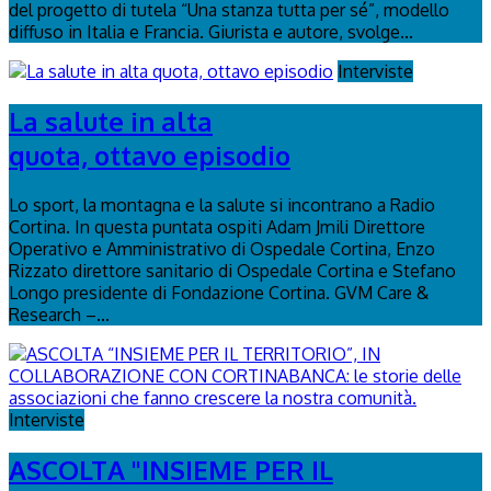
del progetto di tutela “Una stanza tutta per sé”, modello
diffuso in Italia e Francia. Giurista e autore, svolge...
Interviste
La salute in alta
quota, ottavo episodio
Lo sport, la montagna e la salute si incontrano a Radio
Cortina. In questa puntata ospiti Adam Jmili Direttore
Operativo e Amministrativo di Ospedale Cortina, Enzo
Rizzato direttore sanitario di Ospedale Cortina e Stefano
Longo presidente di Fondazione Cortina. GVM Care &
Research –...
Interviste
ASCOLTA "INSIEME PER IL