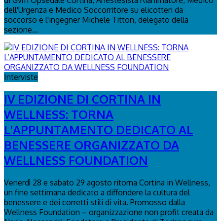
dell'Urgenza e Medico Soccorritore su elicotteri da
soccorso e l'ingegner Michele Titton, delegato della
sezione...
Interviste
IV EDIZIONE DI CORTINA IN
WELLNESS: TORNA
L'APPUNTAMENTO DEDICATO AL
BENESSERE ORGANIZZATO DA
WELLNESS FOUNDATION
Venerdì 28 e sabato 29 agosto ritorna Cortina in Wellness,
un fine settimana dedicato a diffondere la cultura del
benessere e dei corretti stili di vita. Promosso dalla
Wellness Foundation – organizzazione non profit creata da