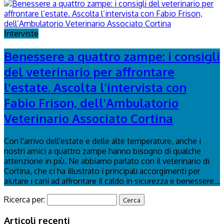
Interviste
Benessere a quattro zampe: i consigli
del veterinario per affrontare
l'estate. Ascolta l'intervista con
Fabio Frison, dell'Ambulatorio
Veterinario Associato Cortina
Con l'arrivo dell'estate e delle alte temperature, anche i
nostri amici a quattro zampe hanno bisogno di qualche
attenzione in più. Ne abbiamo parlato con il veterinario di
Cortina, che ci ha illustrato i principali accorgimenti per
aiutare i cani ad affrontare il caldo in sicurezza e benessere...
Ricerca per:
Articoli recenti