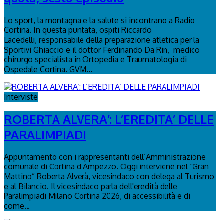
Lo sport, la montagna e la salute si incontrano a Radio
Cortina. In questa puntata, ospiti Riccardo
Lacedelli, responsabile della preparazione atletica per la
Sportivi Ghiaccio e il dottor Ferdinando Da Rin, medico
chirurgo specialista in Ortopedia e Traumatologia di
Ospedale Cortina. GVM...
Interviste
ROBERTA ALVERA’: L’EREDITA’ DELLE
PARALIMPIADI
Appuntamento con i rappresentanti dell’Amministrazione
comunale di Cortina d’Ampezzo. Oggi interviene nel “Gran
Mattino” Roberta Alverà, vicesindaco con delega al Turismo
e al Bilancio. Il vicesindaco parla dell'eredità delle
Paralimpiadi Milano Cortina 2026, di accessibilità e di
come...