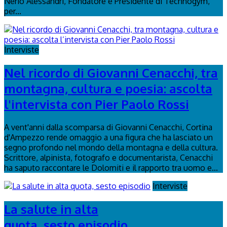
Nerio Alessandri, Fondatore e Presidente di Technogym,
per...
Interviste
Nel ricordo di Giovanni Cenacchi, tra
montagna, cultura e poesia: ascolta
l'intervista con Pier Paolo Rossi
A vent'anni dalla scomparsa di Giovanni Cenacchi, Cortina
d'Ampezzo rende omaggio a una figura che ha lasciato un
segno profondo nel mondo della montagna e della cultura.
Scrittore, alpinista, fotografo e documentarista, Cenacchi
ha saputo raccontare le Dolomiti e il rapporto tra uomo e...
Interviste
La salute in alta
quota, sesto episodio