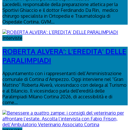
Lacedelli, responsabile della preparazione atletica per la
Sportivi Ghiaccio e il dottor Ferdinando Da Rin, medico
chirurgo specialista in Ortopedia e Traumatologia di
Ospedale Cortina. GVM...
Interviste
ROBERTA ALVERA’: L’EREDITA’ DELLE
PARALIMPIADI
Appuntamento con i rappresentanti dell’Amministrazione
comunale di Cortina d’Ampezzo. Oggi interviene nel “Gran
Mattino” Roberta Alverà, vicesindaco con delega al Turismo
e al Bilancio. Il vicesindaco parla dell'eredità delle
Paralimpiadi Milano Cortina 2026, di accessibilità e di
come...