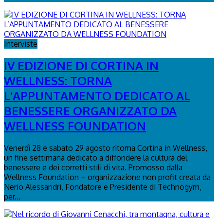
Interviste
IV EDIZIONE DI CORTINA IN
WELLNESS: TORNA
L'APPUNTAMENTO DEDICATO AL
BENESSERE ORGANIZZATO DA
WELLNESS FOUNDATION
Venerdì 28 e sabato 29 agosto ritorna Cortina in Wellness,
un fine settimana dedicato a diffondere la cultura del
benessere e dei corretti stili di vita. Promosso dalla
Wellness Foundation – organizzazione non profit creata da
Nerio Alessandri, Fondatore e Presidente di Technogym,
per...