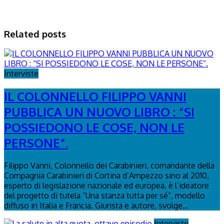
Related posts
Interviste
IL COLONNELLO FILIPPO VANNI
PUBBLICA UN NUOVO LIBRO : “SI
POSSIEDONO LE COSE, NON LE
PERSONE”.
Filippo Vanni, Colonnello dei Carabinieri, comandante della
Compagnia Carabinieri di Cortina d’Ampezzo sino al 2010,
esperto di legislazione nazionale ed europea, è l’ideatore
del progetto di tutela “Una stanza tutta per sé”, modello
diffuso in Italia e Francia. Giurista e autore, svolge...
Interviste