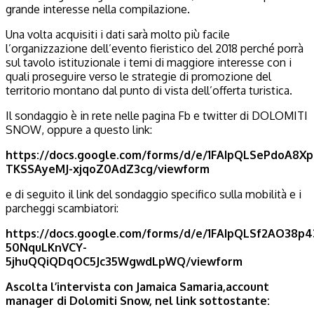
grande interesse nella compilazione.
Una volta acquisiti i dati sarà molto più facile
l’organizzazione dell’evento fieristico del 2018 perché porrà
sul tavolo istituzionale i temi di maggiore interesse con i
quali proseguire verso le strategie di promozione del
territorio montano dal punto di vista dell’offerta turistica.
Il sondaggio è in rete nelle pagina Fb e twitter di DOLOMITI
SNOW, oppure a questo link:
https://docs.google.com/forms/d/e/1FAIpQLSePdoA8Xp8
TKSSAyeMJ-xjqoZ0AdZ3cg/viewform
e di seguito il link del sondaggio specifico sulla mobilità e i
parcheggi scambiatori:
https://docs.google.com/forms/d/e/1FAIpQLSf2AO38p4
50NquLKnVCY-
5jhuQQiQDqOC5Jc35WgwdLpWQ/viewform
Ascolta l’intervista con Jamaica Samaria,account
manager di Dolomiti Snow, nel link sottostante: