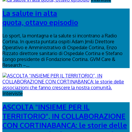
La salute in alta
quota, ottavo episodio
Lo sport, la montagna e la salute si incontrano a Radio
Cortina. In questa puntata ospiti Adam Jmili Direttore
Operativo e Amministrativo di Ospedale Cortina, Enzo
Rizzato direttore sanitario di Ospedale Cortina e Stefano
Longo presidente di Fondazione Cortina. GVM Care &
Research –...
Interviste
ASCOLTA "INSIEME PER IL
TERRITORIO", IN COLLABORAZIONE
CON CORTINABANCA: le storie delle