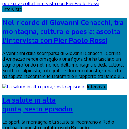
Interviste
Nel ricordo di Giovanni Cenacchi, tra
montagna, cultura e poesia: ascolta
l'intervista con Pier Paolo Rossi
A vent'anni dalla scomparsa di Giovanni Cenacchi, Cortina
d'Ampezzo rende omaggio a una figura che ha lasciato un
segno profondo nel mondo della montagna e della cultura.
Scrittore, alpinista, fotografo e documentarista, Cenacchi
ha saputo raccontare le Dolomiti e il rapporto tra uomo e...
Interviste
La salute in alta
quota, sesto episodio
Lo sport, la montagna e la salute si incontrano a Radio
Cortina. In questa puntata, ospiti Riccardo