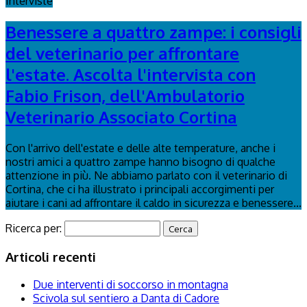
Interviste
Benessere a quattro zampe: i consigli
del veterinario per affrontare
l'estate. Ascolta l'intervista con
Fabio Frison, dell'Ambulatorio
Veterinario Associato Cortina
Con l'arrivo dell'estate e delle alte temperature, anche i
nostri amici a quattro zampe hanno bisogno di qualche
attenzione in più. Ne abbiamo parlato con il veterinario di
Cortina, che ci ha illustrato i principali accorgimenti per
aiutare i cani ad affrontare il caldo in sicurezza e benessere...
Ricerca per:
Articoli recenti
Due interventi di soccorso in montagna
Scivola sul sentiero a Danta di Cadore