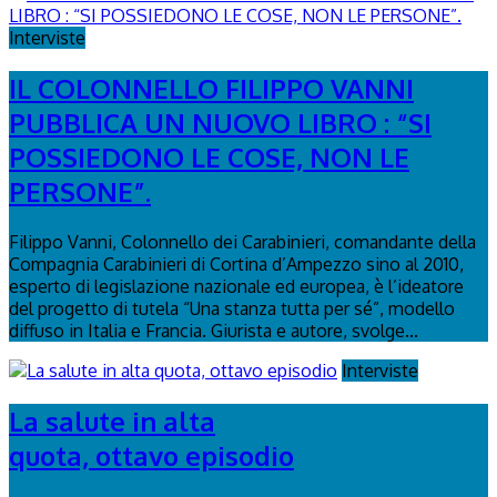
Interviste
IL COLONNELLO FILIPPO VANNI
PUBBLICA UN NUOVO LIBRO : “SI
POSSIEDONO LE COSE, NON LE
PERSONE”.
Filippo Vanni, Colonnello dei Carabinieri, comandante della
Compagnia Carabinieri di Cortina d’Ampezzo sino al 2010,
esperto di legislazione nazionale ed europea, è l’ideatore
del progetto di tutela “Una stanza tutta per sé”, modello
diffuso in Italia e Francia. Giurista e autore, svolge...
Interviste
La salute in alta
quota, ottavo episodio