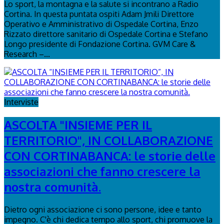
Lo sport, la montagna e la salute si incontrano a Radio
Cortina. In questa puntata ospiti Adam Jmili Direttore
Operativo e Amministrativo di Ospedale Cortina, Enzo
Rizzato direttore sanitario di Ospedale Cortina e Stefano
Longo presidente di Fondazione Cortina. GVM Care &
Research –...
Interviste
ASCOLTA "INSIEME PER IL
TERRITORIO", IN COLLABORAZIONE
CON CORTINABANCA: le storie delle
associazioni che fanno crescere la
nostra comunità.
Dietro ogni associazione ci sono persone, idee e tanto
impegno. C'è chi dedica tempo allo sport, chi promuove la