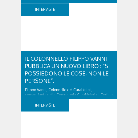
due ragazzi, che avevano passato...
INTERVISTE
IL COLONNELLO FILIPPO VANNI
PUBBLICA UN NUOVO LIBRO : “SI
POSSIEDONO LE COSE, NON LE
PERSONE”.
Filippo Vanni, Colonnello dei Carabinieri,
comandante della Compagnia Carabinieri di Cortina
d’Ampezzo sino al 2010, esperto di legislazione
nazionale ed europea, è l’ideatore del progetto di
INTERVISTE
tutela “Una stanza tutta per sé”, modello diffuso in
Italia e Francia. Giurista e autore, svolge...