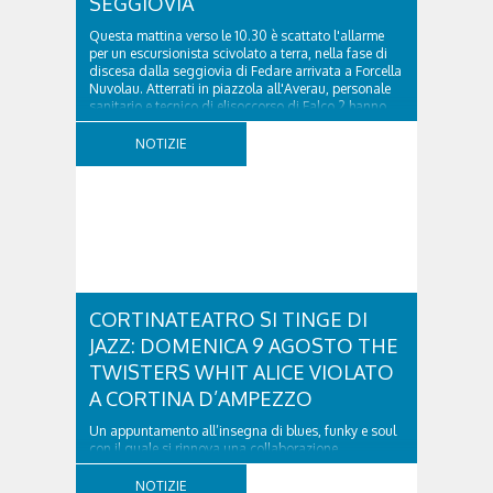
SEGGIOVIA
Questa mattina verso le 10.30 è scattato l'allarme
per un escursionista scivolato a terra, nella fase di
discesa dalla seggiovia di Fedare arrivata a Forcella
Nuvolau. Atterrati in piazzola all'Averau, personale
sanitario e tecnico di elisoccorso di Falco 2 hanno
raggiunto il 74enne di Teolo...
NOTIZIE
CORTINATEATRO SI TINGE DI
JAZZ: DOMENICA 9 AGOSTO THE
TWISTERS WHIT ALICE VIOLATO
A CORTINA D’AMPEZZO
Un appuntamento all’insegna di blues, funky e soul
con il quale si rinnova una collaborazione
collaudata, quella con il Dolomiti Blues&Soul
Festival. Domenica 9 agosto alle 18.00 in piazza
NOTIZIE