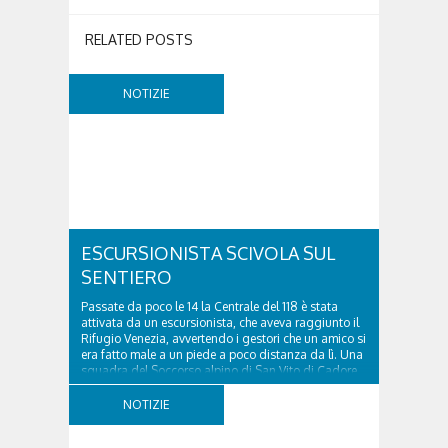
RELATED POSTS
NOTIZIE
ESCURSIONISTA SCIVOLA SUL
SENTIERO
Passate da poco le 14 la Centrale del 118 è stata
attivata da un escursionista, che aveva raggiunto il
Rifugio Venezia, avvertendo i gestori che un amico si
era fatto male a un piede a poco distanza da lì. Una
squadra del Soccorso alpino di San Vito di Cadore
ha quindi raggiunto l'infortunato...
NOTIZIE