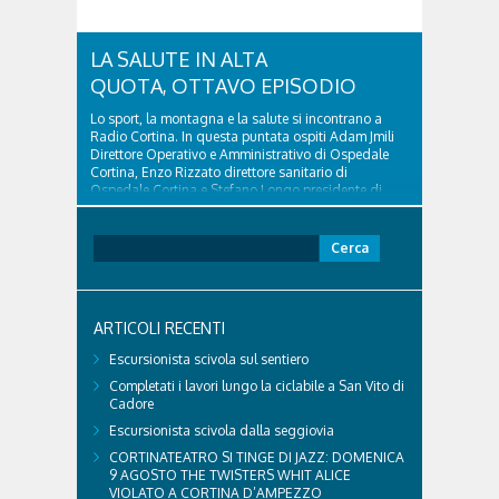
LA SALUTE IN ALTA
QUOTA, OTTAVO EPISODIO
Lo sport, la montagna e la salute si incontrano a
Radio Cortina. In questa puntata ospiti Adam Jmili
Direttore Operativo e Amministrativo di Ospedale
Cortina, Enzo Rizzato direttore sanitario di
Ospedale Cortina e Stefano Longo presidente di
Fondazione Cortina. GVM Care & Research –...
Ricerca
per:
ARTICOLI RECENTI
Escursionista scivola sul sentiero
Completati i lavori lungo la ciclabile a San Vito di
Cadore
Escursionista scivola dalla seggiovia
CORTINATEATRO SI TINGE DI JAZZ: DOMENICA
9 AGOSTO THE TWISTERS WHIT ALICE
VIOLATO A CORTINA D’AMPEZZO