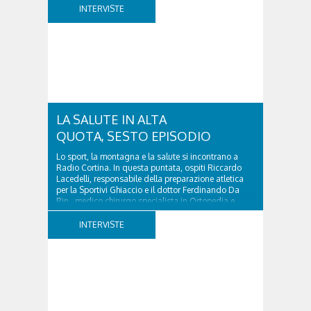
Cortina d'Ampezzo rende omaggio a una figura che
INTERVISTE
ha lasciato un segno profondo nel mondo della
montagna e della cultura. Scrittore, alpinista,
fotografo e documentarista, Cenacchi ha saputo
raccontare le Dolomiti e il rapporto tra uomo e...
LA SALUTE IN ALTA
QUOTA, SESTO EPISODIO
Lo sport, la montagna e la salute si incontrano a
Radio Cortina. In questa puntata, ospiti Riccardo
Lacedelli, responsabile della preparazione atletica
per la Sportivi Ghiaccio e il dottor Ferdinando Da
Rin, medico chirurgo specialista in Ortopedia e
Traumatologia di Ospedale Cortina. GVM...
INTERVISTE