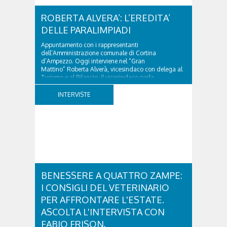
ROBERTA ALVERA’: L’EREDITA’
DELLE PARALIMPIADI
Appuntamento con i rappresentanti
dell’Amministrazione comunale di Cortina
d’Ampezzo. Oggi interviene nel “Gran
Mattino” Roberta Alverà, vicesindaco con delega al
Turismo e al Bilancio. Il vicesindaco parla
dell'eredità delle Paralimpiadi Milano Cortina 2026,
di accessibilità e di come...
INTERVISTE
BENESSERE A QUATTRO ZAMPE:
I CONSIGLI DEL VETERINARIO
PER AFFRONTARE L'ESTATE.
ASCOLTA L'INTERVISTA CON
FABIO FRISON,