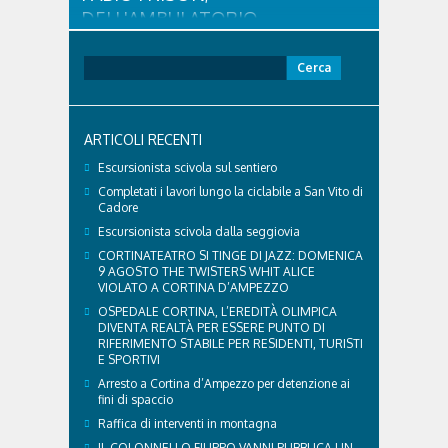
DELL'AMBULATORIO
VETERINARIO ASSOCIATO
CORTINA
Ricerca
per:
Con l'arrivo dell'estate e delle alte temperature,
anche i nostri amici a quattro zampe hanno bisogno
di qualche attenzione in più. Ne abbiamo parlato
ARTICOLI RECENTI
con il veterinario di Cortina, che ci ha illustrato i
principali accorgimenti per aiutare i cani ad
Escursionista scivola sul sentiero
affrontare il caldo in sicurezza e benessere...
Completati i lavori lungo la ciclabile a San Vito di
Cadore
Escursionista scivola dalla seggiovia
CORTINATEATRO SI TINGE DI JAZZ: DOMENICA
9 AGOSTO THE TWISTERS WHIT ALICE
VIOLATO A CORTINA D’AMPEZZO
OSPEDALE CORTINA, L’EREDITÀ OLIMPICA
DIVENTA REALTÀ PER ESSERE PUNTO DI
RIFERIMENTO STABILE PER RESIDENTI, TURISTI
E SPORTIVI
Arresto a Cortina d’Ampezzo per detenzione ai
fini di spaccio
Raffica di interventi in montagna
IL COLONNELLO FILIPPO VANNI PUBBLICA UN