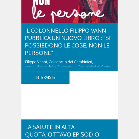
IL COLONNELLO FILIPPO VANNI
PUBBLICA UN NUOVO LIBRO : “SI
POSSIEDONO LE COSE, NON LE
PERSONE”.
Filippo Vanni, Colonnello dei Carabinieri,
comandante della Compagnia Carabinieri di Cortina
d’Ampezzo sino al 2010, esperto di legislazione
nazionale ed europea, è l’ideatore del progetto di
INTERVISTE
tutela “Una stanza tutta per sé”, modello diffuso in
Italia e Francia. Giurista e autore, svolge...
LA SALUTE IN ALTA
QUOTA, OTTAVO EPISODIO