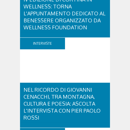
WELLNESS: TORNA
L'APPUNTAMENTO DEDICATO AL
BENESSERE ORGANIZZATO DA
WELLNESS FOUNDATION
Venerdì 28 e sabato 29 agosto ritorna Cortina in
Wellness, un fine settimana dedicato a diffondere la
INTERVISTE
cultura del benessere e dei corretti stili di vita.
Promosso dalla Wellness Foundation –
organizzazione non profit creata da Nerio
Alessandri, Fondatore e Presidente di Technogym,
per...
NEL RICORDO DI GIOVANNI
CENACCHI, TRA MONTAGNA,
CULTURA E POESIA: ASCOLTA
L'INTERVISTA CON PIER PAOLO
ROSSI
A vent'anni dalla scomparsa di Giovanni Cenacchi,