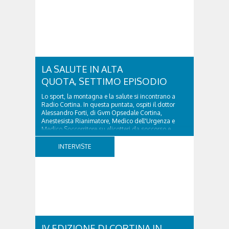
tanto impegno. C'è chi dedica tempo allo sport, chi
promuove la cultura, chi sostiene il volontariato o
opera nel campo della sanità, contribuendo ogni
giorno a rendere il nostro territorio più forte e unito.
Da questa volontà di raccontare il...
LA SALUTE IN ALTA
QUOTA, SETTIMO EPISODIO
Lo sport, la montagna e la salute si incontrano a
Radio Cortina. In questa puntata, ospiti il dottor
Alessandro Forti, di Gvm Opsedale Cortina,
Anestesista Rianimatore, Medico dell'Urgenza e
Medico Soccorritore su elicotteri da soccorso e
l'ingegner Michele Titton, delegato della sezione...
INTERVISTE
IV EDIZIONE DI CORTINA IN