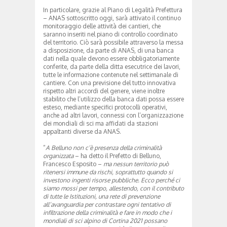
In particolare, grazie al Piano di Legalità Prefettura
– ANAS sottoscritto oggi, sarà attivato il continuo
monitoraggio delle attività dei cantieri, che
saranno inseriti nel piano di controllo coordinato
del territorio. Ciò sarà possibile attraverso la messa
a disposizione, da parte di ANAS, di una banca
dati nella quale devono essere obbligatoriamente
conferite, da parte della ditta esecutrice dei lavori,
tutte le informazione contenute nel settimanale di
cantiere. Con una previsione del tutto innovativa
rispetto altri accordi del genere, viene inoltre
stabilito che l’utilizzo della banca dati possa essere
esteso, mediante specifici protocolli operativi,
anche ad altri lavori, connessi con l’organizzazione
dei mondiali di sci ma affidati da stazioni
appaltanti diverse da ANAS.
“
A Belluno non c’è presenza della criminalità
organizzata
– ha detto il Prefetto di Belluno,
Francesco Esposito –
ma nessun territorio può
ritenersi immune da rischi, soprattutto quando si
investono ingenti risorse pubbliche. Ecco perché ci
siamo mossi per tempo, allestendo, con il contributo
di tutte le Istituzioni, una rete di prevenzione
all’avanguardia per contrastare ogni tentativo di
infiltrazione della criminalità e fare in modo che i
mondiali di sci alpino di Cortina 2021 possano