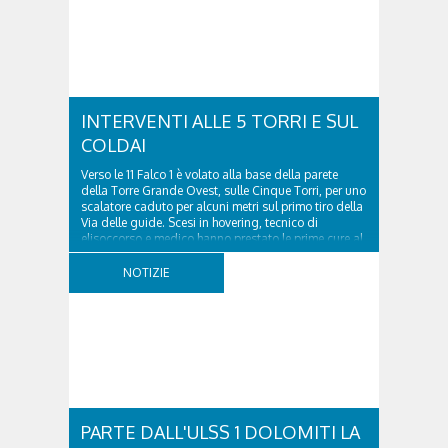
posto sono presenti le...
INTERVENTI ALLE 5 TORRI E SUL
COLDAI
Verso le 11 Falco 1 è volato alla base della parete
della Torre Grande Ovest, sulle Cinque Torri, per uno
scalatore caduto per alcuni metri sul primo tiro della
Via delle guide. Scesi in hovering, tecnico di
elisoccorso e medico hanno prestato le prime cure al
43enne ungherese, che si era fatto...
NOTIZIE
PARTE DALL'ULSS 1 DOLOMITI LA