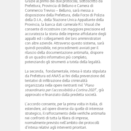
Grazie al primo dei due protocolli, sottoscritto da
Prefettura, Provincia di Belluno e Camera di
Commercio Treviso – Belluno, sarà messa a
disposizione della Prefettura, delle Forze di Polizia
della D.I.A., della Stazione Unica Appaltante della
Provincia, la banca dati camerale R.I. Visual che
consente di ricostruire con maggiore precisione ed
accuratezza la storia delle imprese affidatarie degli
appalti ed i collegamenti dei loro amministratori
con altre aziende. Attraverso questo sistema, sarà
quindi possibile, nei procedimenti avviati per il
rilascio della documentazione antimafia, disporre
di un quadro informativo più completo,
potenziando gli strumenti a tutela della legalità.
La seconda, fondamentale, intesa è stata stipulata
da Prefettura ed ANAS ai fini della prevenzione del
tentativi di infiltrazione della criminalità
organizzata nelle opere rientranti nel “
Piano
straordinario per l’accessibilità a Cortina 2021
”, già
approvato e finanziato dalla predetta società.
L’accordo consente, per la prima volta in Italia, di
estendere, ad opere diverse da quelle di interesse
strategico, il rafforzamento delle verifiche antimafia
nei confronti di tutta la filiera di imprese,
normalmente previsto nell’ambito dei protocolli
d’intesa relativi agli interventi prioritari.