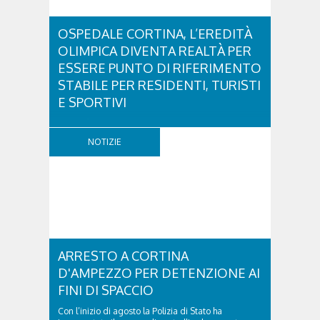
OSPEDALE CORTINA, L’EREDITÀ
OLIMPICA DIVENTA REALTÀ PER
ESSERE PUNTO DI RIFERIMENTO
STABILE PER RESIDENTI, TURISTI
E SPORTIVI
L'eredità delle Olimpiadi e Paralimpiadi di Milano
Cortina continua a produrre effetti concreti sul
NOTIZIE
territorio dolomitico. Ospedale Cortina -
struttura parte di GVM Care & Research che durante i
Giochi ha prestato assistenza sanitaria ad atleti,
delegazioni e pubblico, sta per entrare in una...
ARRESTO A CORTINA
D'AMPEZZO PER DETENZIONE AI
FINI DI SPACCIO
Con l’inizio di agosto la Polizia di Stato ha