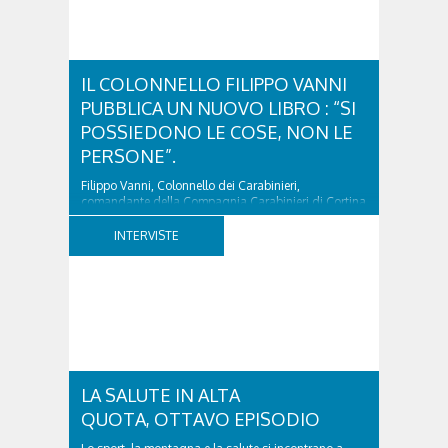
IL COLONNELLO FILIPPO VANNI
PUBBLICA UN NUOVO LIBRO : “SI
POSSIEDONO LE COSE, NON LE
PERSONE”.
Filippo Vanni, Colonnello dei Carabinieri,
comandante della Compagnia Carabinieri di Cortina
d’Ampezzo sino al 2010, esperto di legislazione
nazionale ed europea, è l’ideatore del progetto di
INTERVISTE
tutela “Una stanza tutta per sé”, modello diffuso in
Italia e Francia. Giurista e autore, svolge...
LA SALUTE IN ALTA
QUOTA, OTTAVO EPISODIO