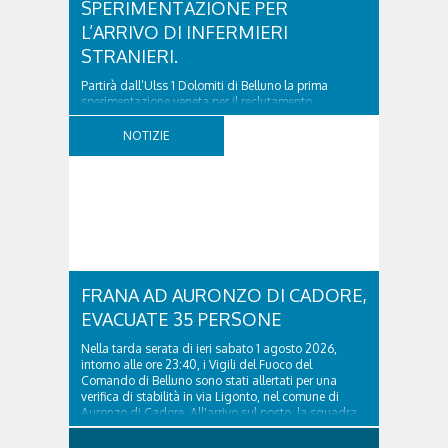
SPERIMENTAZIONE PER
L’ARRIVO DI INFERMIERI
STRANIERI.
Partirà dall’Ulss 1 Dolomiti di Belluno la prima
sperimentazione veneta per il reclutamento,
inserimento e formazione di infermieri provenienti
dall’estero. L’iniziativa è stata presentata oggi a
NOTIZIE
Belluno, alla presenza dell’Assessore regionale alla
Sanità Gino Gerosa. Oltre alla Regione del...
FRANA AD AURONZO DI CADORE,
EVACUATE 35 PERSONE
Nella tarda serata di ieri sabato 1 agosto 2026,
intorno alle ore 23:40, i Vigili del Fuoco del
Comando di Belluno sono stati allertati per una
verifica di stabilità in via Ligonto, nel comune di
Auronzo di Cadore. All'arrivo sul posto, la squadra
del distaccamento di Santo Stefano di Cadore ha...