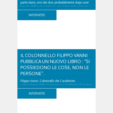
particolare, uno dei due, probabilmente dopo aver
bevuto dell'acqua impura, era stato male a lungo. I
due ragazzi, che avevano passato...
INTERVISTE
IL COLONNELLO FILIPPO VANNI
PUBBLICA UN NUOVO LIBRO : “SI
POSSIEDONO LE COSE, NON LE
PERSONE”.
Filippo Vanni, Colonnello dei Carabinieri,
comandante della Compagnia Carabinieri di Cortina
d’Ampezzo sino al 2010, esperto di legislazione
nazionale ed europea, è l’ideatore del progetto di
INTERVISTE
tutela “Una stanza tutta per sé”, modello diffuso in
Italia e Francia. Giurista e autore, svolge...