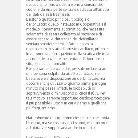
del paziente (uno a destra e uno a sinistra del
cuore) e da una parte centrale dedicata all’analisi
dei dati da essi trasmessi.
Esistono quattro principali tipologie di
defibrillatori: quello installato in Cooperativa è il
modello interamente automatico, che necessita
solamente di essere collegato al paziente e di
essere acceso. A differenza dei defibrillatori
semiautomatici esterni, infatti, una volta
riconosciuto lo stato di arresto cardiaco, procede
in autonomia all’erogazione della scarica elettrica
al cuore del paziente, per tentare di riportare la
situazione alla normalità.
È importante ricordare che, per salvare la vita ad
una persona colpita da arresto cardiaco, non
basta avere a disposizione un defibrillatore, ma
occorre anche utilizzarlo quanto prima: per ogni
minuto che passa, infatti, le probabilità di
sopravvivenza diminuiscono di circa il 10%. Per
tale motivo, sarebbe opportuno cardio-proteggere
il più possibile i luoghi in cui viviamo e quelli che
più frequentiamo.
Naturalmente ci auguriamo che nessuno ne abbia
bisogno, ma se così fosse, ci siamo, e siamo pronti
ad aiutarvi e supportarvi anche in questo.
La Cooperativa di Cortina