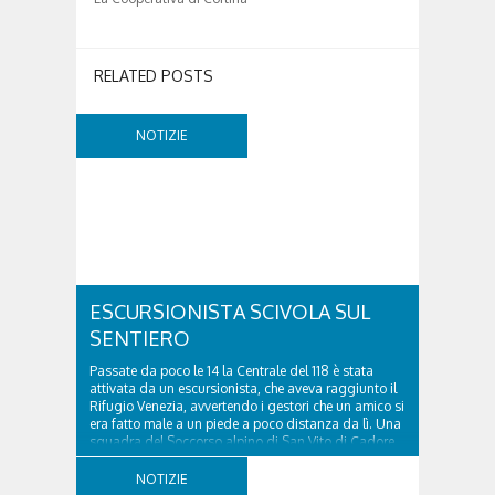
RELATED POSTS
NOTIZIE
ESCURSIONISTA SCIVOLA SUL
SENTIERO
Passate da poco le 14 la Centrale del 118 è stata
attivata da un escursionista, che aveva raggiunto il
Rifugio Venezia, avvertendo i gestori che un amico si
era fatto male a un piede a poco distanza da lì. Una
squadra del Soccorso alpino di San Vito di Cadore
ha quindi raggiunto l'infortunato...
NOTIZIE