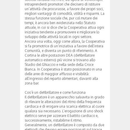
intraprendenti promotori che decisero di istituire
un’attività che procurasse, a favore dei propri soci,
migliori vantaggi di comodità, utilità e risparmi. La
stessa funzione sociale che, pur col mutare dei
tempi, è ancora ben evidenziata nello Statuto
attuale, in cui si dice che la Cooperativa attua ogni
iniziativa tendente a promuovere e migliorare lo
sviluppo delle attività locali in ogni settore.
Ancora una volta, oggi come allora, la Cooperativa
si fa promotrice di un’iniziativa a favore dell’intera
Comunità, e diventa un punto di riferimento. A
Cortina le altre postazioni DEA (defibrillatore
automatico esterno) più vicine si trovano allo
Stadio del Ghiaccio e nella sede della Croce
Bianca. In Cooperativa è stato posizionato in una
delle aree di maggior afflusso e visibilità:
all’ingresso del reparto alimentari, davanti alla
zona bar.
Cos’è un defibrillatore e come funziona
Il defibrillatore è un apparecchio salvavita in grado
di rilevare le alterazioni del ritmo della frequenza
cardiaca e di erogare una scarica elettrica al cuore
qualora sia necessario. L’erogazione di uno shock
elettrico serve per azzerare il battito cardiaco e,
successivamente, ristabilirne il ritmo.
Generalmente, un defibrillatore è composto da due
elettrodi che devono essere posizionati sul torace