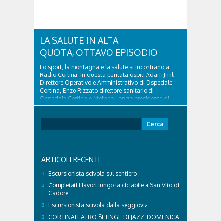
LA SALUTE IN ALTA
QUOTA, OTTAVO EPISODIO
Lo sport, la montagna e la salute si incontrano a
Radio Cortina. In questa puntata ospiti Adam Jmili
Direttore Operativo e Amministrativo di Ospedale
Cortina, Enzo Rizzato direttore sanitario di
Ospedale Cortina e Stefano Longo presidente di
Fondazione Cortina. GVM Care & Research –...
Ricerca
per:
ARTICOLI RECENTI
Escursionista scivola sul sentiero
Completati i lavori lungo la ciclabile a San Vito di
Cadore
Escursionista scivola dalla seggiovia
CORTINATEATRO SI TINGE DI JAZZ: DOMENICA