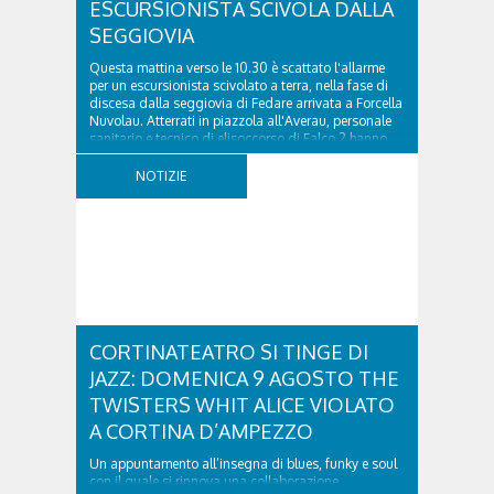
ESCURSIONISTA SCIVOLA DALLA
SEGGIOVIA
Questa mattina verso le 10.30 è scattato l'allarme
per un escursionista scivolato a terra, nella fase di
discesa dalla seggiovia di Fedare arrivata a Forcella
Nuvolau. Atterrati in piazzola all'Averau, personale
sanitario e tecnico di elisoccorso di Falco 2 hanno
raggiunto il 74enne di Teolo...
NOTIZIE
CORTINATEATRO SI TINGE DI
JAZZ: DOMENICA 9 AGOSTO THE
TWISTERS WHIT ALICE VIOLATO
A CORTINA D’AMPEZZO
Un appuntamento all’insegna di blues, funky e soul
con il quale si rinnova una collaborazione