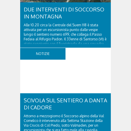
DUE INTERVENTI DI SOCCORSO
IN MONTAGNA
Alle 10.20 circa la Centrale del Suem 118 è stata
attivata per un escursionista punto dalle vespe
lungo il sentiero numero 699, che collega il Passo
Fedaia al Rifugio Padon. Il 33enne di Santorso (VI) è
stato raggiunto con il fuoristrada da una squadra
del Soccorso alpino della Val Pettorina...
NOTIZIE
SCIVOLA SUL SENTIERO A DANTA
DI CADORE
Attorno a mezzogiorno il Soccorso alpino della Val
Comelico è intervenuto alla Settima Stazione della
Via Crucis di Col Piedo, sotto Valmaden, per un
escursionista che si era fatto male alla caviglia.