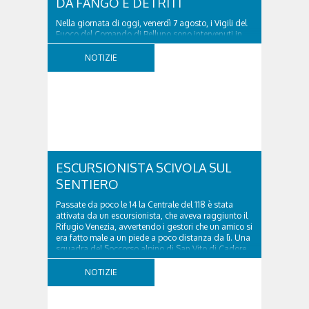
DA FANGO E DETRITI
Nella giornata di oggi, venerdì 7 agosto, i Vigili del
Fuoco del Comando di Belluno sono intervenuti in
località Diassa, in Val d’Oten, nel comune di Calalzo
di Cadore, per liberare una strada rimasta bloccata
NOTIZIE
a seguito di una frana verificatasi intorno alle ore
18:00 di ieri. Le ruspe dei GOS...
ESCURSIONISTA SCIVOLA SUL
SENTIERO
Passate da poco le 14 la Centrale del 118 è stata
attivata da un escursionista, che aveva raggiunto il
Rifugio Venezia, avvertendo i gestori che un amico si
era fatto male a un piede a poco distanza da lì. Una
squadra del Soccorso alpino di San Vito di Cadore
ha quindi raggiunto l'infortunato...
NOTIZIE