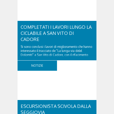
COMPLETATI I LAVORI LUNGO LA
CICLABILE A SAN VITO DI
CADORE
Si sono conclusi i lavori di miglioramento che hanno
interessato il tracciato de "La lunga via delel
Dolomiti" a San Vito di Cadore, con il rifacimento
della nuova pavimentazione in asfalto, il ripristino
della segnaletica orizzontale e l'installazione di
NOTIZIE
appositi dissuasori in corrispondenza...
ESCURSIONISTA SCIVOLA DALLA
SEGGIOVIA