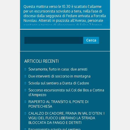
Questa mattina verso le 10.30 è scattato l'allarme
per un escursionista scivolato a terra, nella fase di
discesa dalla seggiovia di Fedare arrivata a Forcella
Nuvolau. Atterrati in piazzola all'Averau, personale
sanitario e tecnico di elisoccorso di Falco 2 hanno
raggiunto il 74enne di Teolo...
Ricerca
per:
ARTICOLI RECENTI
Sovramonte, furto in casa: due arresti
Due interventi di soccorso in montagna
Scivola sul sentiero a Danta di Cadore
Soccorso escursionista sul Col dei Bos a Cortina
d’Ampezzo
RIAPERTO AL TRANSITO IL PONTE DI
PONTECHIESA
CALALZO DI CADORE, FRANA IN VAL D’OTEN: I
VIGILI DEL FUOCO LIBERANO LA STRADA
BLOCCATA DA FANGO E DETRITI
Escursionista scivola sul sentiero