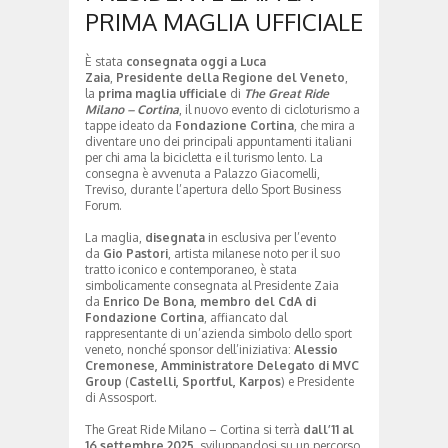
PRIMA MAGLIA UFFICIALE
È stata
consegnata oggi a Luca
Zaia
,
Presidente della Regione del Veneto
,
la
prima maglia ufficiale
di
The Great Ride
Milano – Cortina
, il nuovo evento di cicloturismo a
tappe ideato da
Fondazione Cortina
, che mira a
diventare uno dei principali appuntamenti italiani
per chi ama la bicicletta e il turismo lento. La
consegna è avvenuta a Palazzo Giacomelli,
Treviso, durante l’apertura dello Sport Business
Forum.
La maglia,
disegnata
in esclusiva per l’evento
da
Gio Pastori
, artista milanese noto per il suo
tratto iconico e contemporaneo, è stata
simbolicamente consegnata al Presidente Zaia
da
Enrico De Bona, membro del CdA di
Fondazione Cortina
, affiancato dal
rappresentante di un’azienda simbolo dello sport
veneto, nonché sponsor dell’iniziativa:
Alessio
Cremonese, Amministratore Delegato di MVC
Group
(
Castelli, Sportful, Karpos
) e Presidente
di Assosport.
The Great Ride Milano – Cortina si terrà
dall’11 al
16 settembre 2025
, sviluppandosi su un percorso