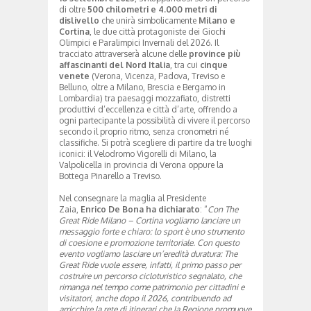
di oltre
500 chilometri e 4.000 metri di
dislivello
che unirà simbolicamente
Milano e
Cortina
, le due città protagoniste dei Giochi
Olimpici e Paralimpici Invernali del 2026. Il
tracciato attraverserà alcune delle
province più
affascinanti del Nord Italia
, tra cui
cinque
venete
(Verona, Vicenza, Padova, Treviso e
Belluno, oltre a Milano, Brescia e Bergamo in
Lombardia) tra paesaggi mozzafiato, distretti
produttivi d’eccellenza e città d’arte, offrendo a
ogni partecipante la possibilità di vivere il percorso
secondo il proprio ritmo, senza cronometri né
classifiche. Si potrà scegliere di partire da tre luoghi
iconici: il Velodromo Vigorelli di Milano, la
Valpolicella in provincia di Verona oppure la
Bottega Pinarello a Treviso.
Nel consegnare la maglia al Presidente
Zaia,
Enrico De Bona ha dichiarato
: “
Con The
Great Ride Milano – Cortina vogliamo lanciare un
messaggio forte e chiaro: lo sport è uno strumento
di coesione e promozione territoriale. Con questo
evento vogliamo lasciare un’eredità duratura: The
Great Ride vuole essere, infatti, il primo passo per
costruire un percorso cicloturistico segnalato, che
rimanga nel tempo come patrimonio per cittadini e
visitatori, anche dopo il 2026, contribuendo ad
arricchire la rete di itinerari che la Regione promuove