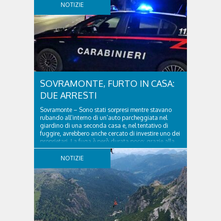
NOTIZIE
SOVRAMONTE, FURTO IN CASA:
DUE ARRESTI
Sovramonte – Sono stati sorpresi mentre stavano
rubando all’interno di un’auto parcheggiata nel
giardino di una seconda casa e, nel tentativo di
fuggire, avrebbero anche cercato di investire uno dei
proprietari. La fuga è però durata poco: grazie alla
tempestiva chiamata al 112 e all’intervento...
NOTIZIE