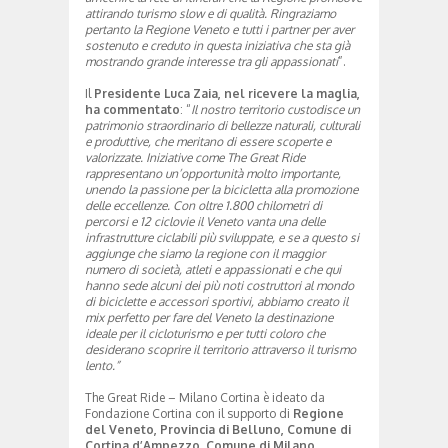
attirando turismo slow e di qualità. Ringraziamo
pertanto la Regione Veneto e tutti i partner per aver
sostenuto e creduto in questa iniziativa che sta già
mostrando grande interesse tra gli appassionati
”.
Il
Presidente Luca Zaia, nel ricevere la maglia,
ha commentato
: “
Il nostro territorio custodisce un
patrimonio straordinario di bellezze naturali, culturali
e produttive, che meritano di essere scoperte e
valorizzate. Iniziative come The Great Ride
rappresentano un’opportunità molto importante,
unendo la passione per la bicicletta alla promozione
delle eccellenze. Con oltre 1.800 chilometri di
percorsi e 12 ciclovie il Veneto vanta una delle
infrastrutture ciclabili più sviluppate, e se a questo si
aggiunge che siamo la regione con il maggior
numero di società, atleti e appassionati e che qui
hanno sede alcuni dei più noti costruttori al mondo
di biciclette e accessori sportivi, abbiamo creato il
mix perfetto per fare del Veneto la destinazione
ideale per il cicloturismo e per tutti coloro che
desiderano scoprire il territorio attraverso il turismo
lento.”
The Great Ride – Milano Cortina è ideato da
Fondazione Cortina con il supporto di
Regione
del Veneto, Provincia di Belluno, Comune di
Cortina d’Ampezzo, Comune di Milano,