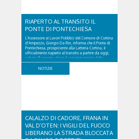
RIAPERTO AL TRANSITO IL
PONTE DI PONTECHIESA
L’Assessore ai Lavori Pubblici del Comune di Cortina
d'Ampezzo, Giorgio Da Rin, informa che il Ponte di
Pontechiesa, prospiciente alla Latteria Cortina, è
ufficialmente riaperto al transito a partire da oggi,
sabato 8 agosto, dopo il completamento delle
verifiche e il positivo collaudo...
NOTIZIE
CALALZO DI CADORE, FRANA IN
VAL D’OTEN: I VIGILI DEL FUOCO
LIBERANO LA STRADA BLOCCATA