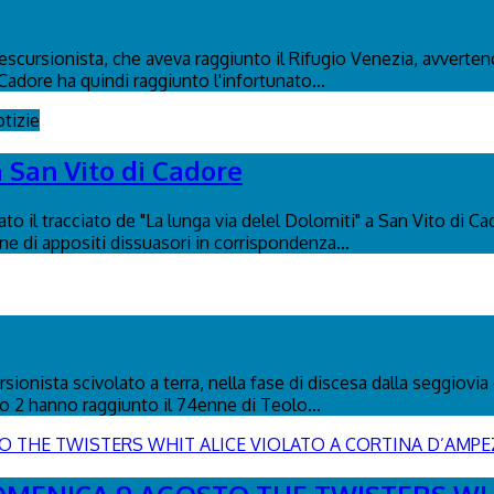
n escursionista, che aveva raggiunto il Rifugio Venezia, avverte
Cadore ha quindi raggiunto l'infortunato...
tizie
a San Vito di Cadore
to il tracciato de "La lunga via delel Dolomiti" a San Vito di C
ione di appositi dissuasori in corrispondenza...
ionista scivolato a terra, nella fase di discesa dalla seggiovia 
co 2 hanno raggiunto il 74enne di Teolo...