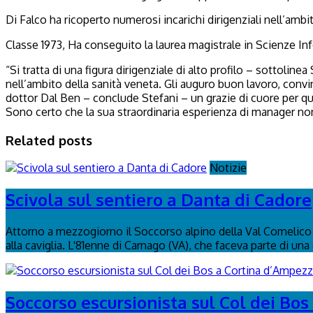
Di Falco ha ricoperto numerosi incarichi dirigenziali nell’ambi
Classe 1973, Ha conseguito la laurea magistrale in Scienze Inf
“Si tratta di una figura dirigenziale di alto profilo – sottolinea
nell’ambito della sanità veneta. Gli auguro buon lavoro, convin
dottor Dal Ben – conclude Stefani – un grazie di cuore per quan
Sono certo che la sua straordinaria esperienza di manager no
Related posts
Notizie
Scivola sul sentiero a Danta di Cadore
Attorno a mezzogiorno il Soccorso alpino della Val Comelico è
alla caviglia. L'81enne di Carnago (VA), che faceva parte di una
Soccorso escursionista sul Col dei Bo