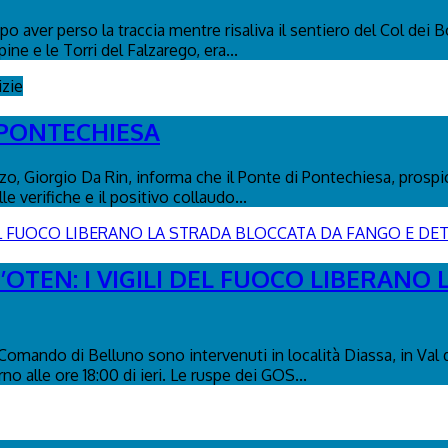
o aver perso la traccia mentre risaliva il sentiero del Col dei B
pine e le Torri del Falzarego, era...
izie
 PONTECHIESA
, Giorgio Da Rin, informa che il Ponte di Pontechiesa, prospicie
 verifiche e il positivo collaudo...
’OTEN: I VIGILI DEL FUOCO LIBERANO
l Comando di Belluno sono intervenuti in località Diassa, in Val
no alle ore 18:00 di ieri. Le ruspe dei GOS...