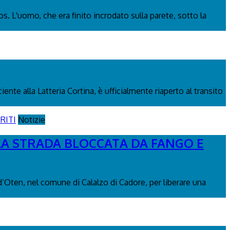
os. L'uomo, che era finito incrodato sulla parete, sotto la
nte alla Latteria Cortina, è ufficialmente riaperto al transito
Notizie
 LA STRADA BLOCCATA DA FANGO E
 d’Oten, nel comune di Calalzo di Cadore, per liberare una