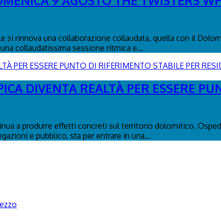
DOMENICA 9 AGOSTO THE TWISTERS WH
le si rinnova una collaborazione collaudata, quella con il Dolo
una collaudatissima sessione ritmica e...
PICA DIVENTA REALTÀ PER ESSERE PU
tinua a produrre effetti concreti sul territorio dolomitico. Osp
egazioni e pubblico, sta per entrare in una...
pezzo