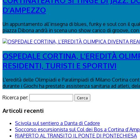
CORTINATEATRO SI TINGE DI JAZZ: 
D’AMPEZZO
Un appuntamento all’insegna di blues, funky e soul con il qua
piazza Dibona andrà in scena uno show carico di groove, con 
OSPEDALE CORTINA, L’EREDITÀ OLIM
RESIDENTI, TURISTI E SPORTIVI
L'eredità delle Olimpiadi e Paralimpiadi di Milano Cortina con
durante i Giochi ha prestato assistenza sanitaria ad atleti, del
Ricerca per:
Articoli recenti
Scivola sul sentiero a Danta di Cadore
Soccorso escursionista sul Col dei Bos a Cortina d’Am
RIAPERTO AL TRANSITO IL PONTE DI PONTECHIESA