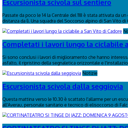
Escursionista scivola sul sentiero
Passate da poco le 14 la Centrale del 118 è stata attivata da u
distanza da lì. Una squadra del Soccorso alpino di San Vito di 
No
Completati i lavori lungo la ciclabile 
Si sono conclusi i lavori di miglioramento che hanno interessa
asfalto, il ripristino della segnaletica orizzontale e l'installaz
Notizie
Escursionista scivola dalla seggiovia
Questa mattina verso le 10.30 è scattato l'allarme per un escurs
all'Averau, personale sanitario e tecnico di elisoccorso di Fal