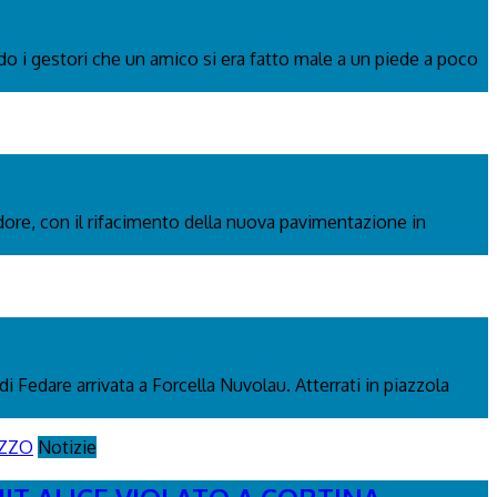
ndo i gestori che un amico si era fatto male a un piede a poco
adore, con il rifacimento della nuova pavimentazione in
di Fedare arrivata a Forcella Nuvolau. Atterrati in piazzola
Notizie