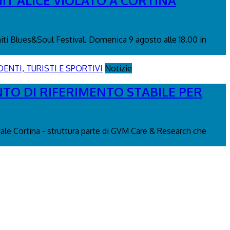
IT ALICE VIOLATO A CORTINA
miti Blues&Soul Festival. Domenica 9 agosto alle 18.00 in
Notizie
NTO DI RIFERIMENTO STABILE PER
edale Cortina - struttura parte di GVM Care & Research che