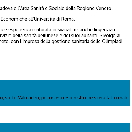
 Padova e l’Area Sanità e Sociale della Regione Veneto.
e Economiche all’Università di Roma.
ande esperienza maturata in svariati incarichi dirigenziali
izio della sanità bellunese e dei suoi abitanti. Rivolgo al
nete, con l’impresa della gestione sanitaria delle Olimpiadi.
o, sotto Valmaden, per un escursionista che si era fatto male