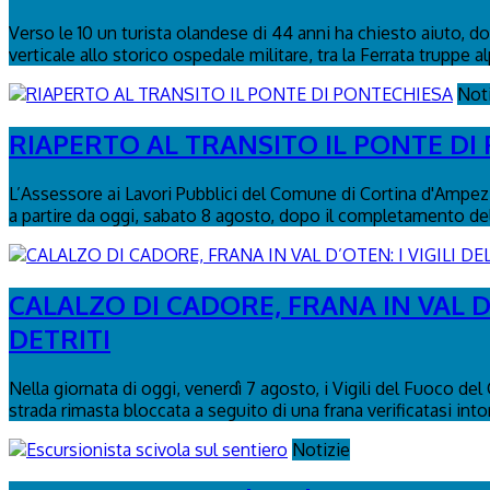
Verso le 10 un turista olandese di 44 anni ha chiesto aiuto, dop
verticale allo storico ospedale militare, tra la Ferrata truppe al
Not
RIAPERTO AL TRANSITO IL PONTE DI
L’Assessore ai Lavori Pubblici del Comune di Cortina d'Ampezzo
a partire da oggi, sabato 8 agosto, dopo il completamento delle
CALALZO DI CADORE, FRANA IN VAL D
DETRITI
Nella giornata di oggi, venerdì 7 agosto, i Vigili del Fuoco de
strada rimasta bloccata a seguito di una frana verificatasi intor
Notizie