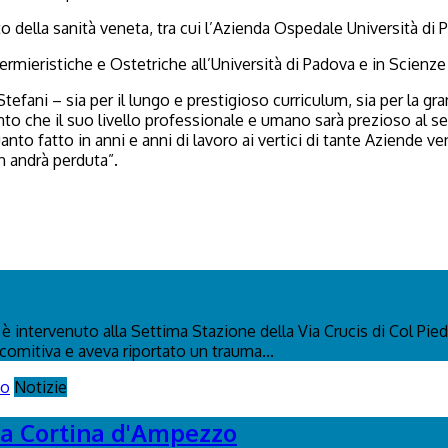
to della sanità veneta, tra cui l’Azienda Ospedale Università di
ermieristiche e Ostetriche all’Università di Padova e in Scienz
 Stefani – sia per il lungo e prestigioso curriculum, sia per la gr
to che il suo livello professionale e umano sarà prezioso al serv
to fatto in anni e anni di lavoro ai vertici di tante Aziende ve
n andrà perduta”.
 intervenuto alla Settima Stazione della Via Crucis di Col Pied
 comitiva e aveva riportato un trauma...
Notizie
s a Cortina d'Ampezzo