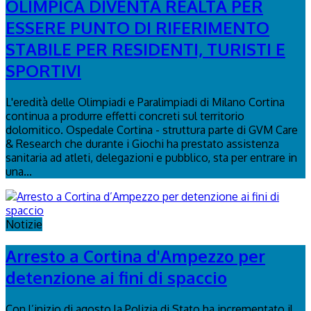
OLIMPICA DIVENTA REALTÀ PER
ESSERE PUNTO DI RIFERIMENTO
STABILE PER RESIDENTI, TURISTI E
SPORTIVI
L'eredità delle Olimpiadi e Paralimpiadi di Milano Cortina
continua a produrre effetti concreti sul territorio
dolomitico. Ospedale Cortina - struttura parte di GVM Care
& Research che durante i Giochi ha prestato assistenza
sanitaria ad atleti, delegazioni e pubblico, sta per entrare in
una...
Notizie
Arresto a Cortina d'Ampezzo per
detenzione ai fini di spaccio
Con l’inizio di agosto la Polizia di Stato ha incrementato il