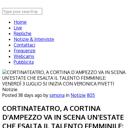
Home
Live
Repliche
Notizie & Interviste
Contattaci
Frequenze
Webcams
Pubblicita
Notizie
Posted
38 days ago
by
simona
in
Notizie
805
CORTINATEATRO, A CORTINA
D’AMPEZZO VA IN SCENA UN’ESTATE
CHE ESALTA IL TALENTO FEMMINILE: