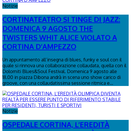
Notizie
CORTINATEATRO SI TINGE DI JAZZ:
DOMENICA 9 AGOSTO THE
TWISTERS WHIT ALICE VIOLATO A
CORTINA D’AMPEZZO
Un appuntamento all’insegna di blues, funky e soul con il
quale si rinnova una collaborazione collaudata, quella con il
Dolomiti Blues&Soul Festival. Domenica 9 agosto alle
18.00 in piazza Dibona andrà in scena uno show carico di
groove, con una collaudatissima sessione ritmica e...
Notizie
OSPEDALE CORTINA, L’EREDITÀ