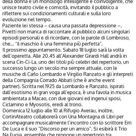
della donna è un monologo intelligente e coinvolgente, che
unisce teatro civile e comicità, invitando il pubblico a
riflettere sui condizionamenti culturali e sulla loro
evoluzione nel tempo.
Paziente lei stessa – causa una passata depressione –,
Pivetti non manca di raccontare al pubblico alcuni singolari
episodi personali e di ricordare, con le parole di Lombroso,
che… “il maschio è una femmina più perfetta”.
Il prossimo appuntamento. Sabato 18 luglio sarà la volta
dell’operetta. Alle 20.45 all’Alexander Girardi Hall andrà in
scena Cin-Ci-La, uno dei titoli più celebri del repertorio, un
successo lungo un secolo ma sempre attuale, con le
musiche di Carlo Lombardo e Virgilio Ranzato e gli interpreti
della Compagnia Corrado Abbati (che è anche event
partner). Scritta nel 1925 da Lombardo e Ranzato, ispirati
dall’esotismo in gran voga all’epoca, è una favola in musica
ambientata a Macao, con due giovani ed ingenui sposi,
Ciclamino e Myosotis, eredi al trono.
Domenica 12 luglio alle 10 al Rifugio Averau, inoltre,
CortinAteatro collaborerà con Una Montagna di Libri per
accompagnare musicalmente l’incontro con lo scrittore Erri
De Luca e il suo “Discorso per un amico”. Si esibirà il Trio
Na Fuoia, ensemble che propone un repertorio tra