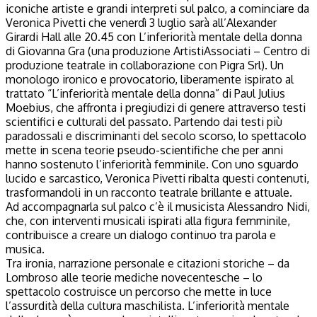
iconiche artiste e grandi interpreti sul palco, a cominciare da
Veronica Pivetti che venerdì 3 luglio sarà all’Alexander
Girardi Hall alle 20.45 con L’inferiorità mentale della donna
di Giovanna Gra (una produzione ArtistiAssociati – Centro di
produzione teatrale in collaborazione con Pigra Srl). Un
monologo ironico e provocatorio, liberamente ispirato al
trattato “L’inferiorità mentale della donna” di Paul Julius
Moebius, che affronta i pregiudizi di genere attraverso testi
scientifici e culturali del passato. Partendo dai testi più
paradossali e discriminanti del secolo scorso, lo spettacolo
mette in scena teorie pseudo-scientifiche che per anni
hanno sostenuto l’inferiorità femminile. Con uno sguardo
lucido e sarcastico, Veronica Pivetti ribalta questi contenuti,
trasformandoli in un racconto teatrale brillante e attuale.
Ad accompagnarla sul palco c’è il musicista Alessandro Nidi,
che, con interventi musicali ispirati alla figura femminile,
contribuisce a creare un dialogo continuo tra parola e
musica.
Tra ironia, narrazione personale e citazioni storiche – da
Lombroso alle teorie mediche novecentesche – lo
spettacolo costruisce un percorso che mette in luce
l’assurdità della cultura maschilista. L’inferiorità mentale