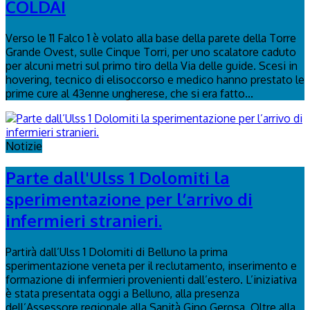
COLDAI
Verso le 11 Falco 1 è volato alla base della parete della Torre
Grande Ovest, sulle Cinque Torri, per uno scalatore caduto
per alcuni metri sul primo tiro della Via delle guide. Scesi in
hovering, tecnico di elisoccorso e medico hanno prestato le
prime cure al 43enne ungherese, che si era fatto...
Notizie
Parte dall'Ulss 1 Dolomiti la
sperimentazione per l’arrivo di
infermieri stranieri.
Partirà dall’Ulss 1 Dolomiti di Belluno la prima
sperimentazione veneta per il reclutamento, inserimento e
formazione di infermieri provenienti dall’estero. L’iniziativa
è stata presentata oggi a Belluno, alla presenza
dell’Assessore regionale alla Sanità Gino Gerosa. Oltre alla