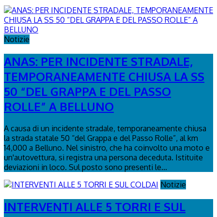
Notizie
ANAS: PER INCIDENTE STRADALE,
TEMPORANEAMENTE CHIUSA LA SS
50 “DEL GRAPPA E DEL PASSO
ROLLE” A BELLUNO
A causa di un incidente stradale, temporaneamente chiusa
la strada statale 50 “del Grappa e del Passo Rolle”, al km
14,000 a Belluno. Nel sinistro, che ha coinvolto una moto e
un'autovettura, si registra una persona deceduta. Istituite
deviazioni in loco. Sul posto sono presenti le...
Notizie
INTERVENTI ALLE 5 TORRI E SUL