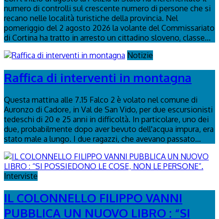
numero di controlli sul crescente numero di persone che si
recano nelle località turistiche della provincia. Nel
pomeriggio del 2 agosto 2026 la volante del Commissariato
di Cortina ha tratto in arresto un cittadino sloveno, classe...
Notizie
Raffica di interventi in montagna
Questa mattina alle 7.15 Falco 2 è volato nel comune di
Auronzo di Cadore, in Val de San Vido, per due escursionisti
tedeschi di 20 e 25 anni in difficoltà. In particolare, uno dei
due, probabilmente dopo aver bevuto dell'acqua impura, era
stato male a lungo. I due ragazzi, che avevano passato...
Interviste
IL COLONNELLO FILIPPO VANNI
PUBBLICA UN NUOVO LIBRO : “SI