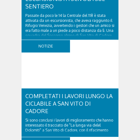
SENTIERO
Passate da poco le 14 la Centrale del 118 è stata
attivata da un escursionista, che aveva raggiunto il
Rifugio Venezia, avvertendo i gestori che un amico si
era fatto male a un piede a poco distanza da lì. Una
squadra del Soccorso alpino di San Vito di Cadore
ha quindi raggiunto l'infortunato...
NOTIZIE
COMPLETATI I LAVORI LUNGO LA
CICLABILE A SAN VITO DI
CADORE
Si sono conclusi i lavori di miglioramento che hanno
interessato il tracciato de "La lunga via delel
Dolomiti" a San Vito di Cadore, con il rifacimento
della nuova pavimentazione in asfalto, il ripristino