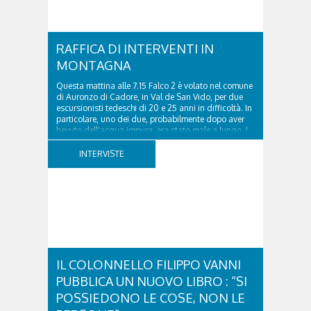
RAFFICA DI INTERVENTI IN
MONTAGNA
Questa mattina alle 7.15 Falco 2 è volato nel comune
di Auronzo di Cadore, in Val de San Vido, per due
escursionisti tedeschi di 20 e 25 anni in difficoltà. In
particolare, uno dei due, probabilmente dopo aver
bevuto dell'acqua impura, era stato male a lungo. I
due ragazzi, che avevano passato...
INTERVISTE
IL COLONNELLO FILIPPO VANNI
PUBBLICA UN NUOVO LIBRO : “SI
POSSIEDONO LE COSE, NON LE