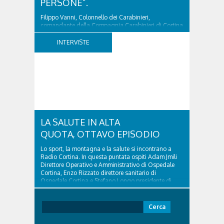
PERSONE”.
Filippo Vanni, Colonnello dei Carabinieri,
comandante della Compagnia Carabinieri di Cortina
d’Ampezzo sino al 2010, esperto di legislazione
nazionale ed europea, è l’ideatore del progetto di
INTERVISTE
tutela “Una stanza tutta per sé”, modello diffuso in
Italia e Francia. Giurista e autore, svolge...
LA SALUTE IN ALTA
QUOTA, OTTAVO EPISODIO
Lo sport, la montagna e la salute si incontrano a
Radio Cortina. In questa puntata ospiti Adam Jmili
Direttore Operativo e Amministrativo di Ospedale
Cortina, Enzo Rizzato direttore sanitario di
Ospedale Cortina e Stefano Longo presidente di
Fondazione Cortina. GVM Care & Research –...
Ricerca
per: