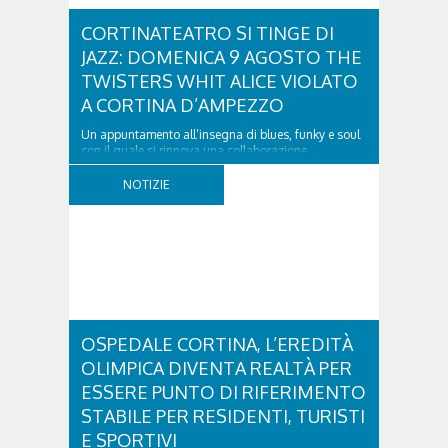
CORTINATEATRO SI TINGE DI
JAZZ: DOMENICA 9 AGOSTO THE
TWISTERS WHIT ALICE VIOLATO
A CORTINA D’AMPEZZO
Un appuntamento all’insegna di blues, funky e soul
con il quale si rinnova una collaborazione
collaudata, quella con il Dolomiti Blues&Soul
Festival. Domenica 9 agosto alle 18.00 in piazza
NOTIZIE
Dibona andrà in scena uno show carico di groove,
con una collaudatissima sessione ritmica e...
OSPEDALE CORTINA, L’EREDITÀ
OLIMPICA DIVENTA REALTÀ PER
ESSERE PUNTO DI RIFERIMENTO
STABILE PER RESIDENTI, TURISTI
E SPORTIVI