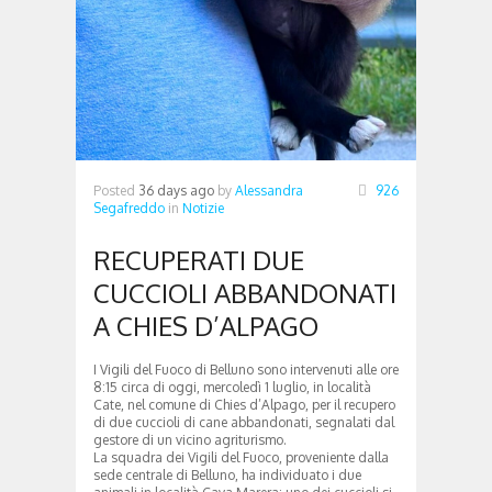
Posted
36 days ago
by
Alessandra
926
Segafreddo
in
Notizie
RECUPERATI DUE
CUCCIOLI ABBANDONATI
A CHIES D’ALPAGO
I Vigili del Fuoco di Belluno sono intervenuti alle ore
8:15 circa di oggi, mercoledì 1 luglio, in località
Cate, nel comune di Chies d’Alpago, per il recupero
di due cuccioli di cane abbandonati, segnalati dal
gestore di un vicino agriturismo.
La squadra dei Vigili del Fuoco, proveniente dalla
sede centrale di Belluno, ha individuato i due