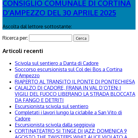
CONSIGLIO COMUNALE DI CORTINA
D’AMPEZZO DEL 30 APRILE 2025
Ascolta dal lettore sottostante:
Ricerca per:
Articoli recenti
Scivola sul sentiero a Danta di Cadore
Soccorso escursionista sul Col dei Bos a Cortina
d’Ampezzo
RIAPERTO AL TRANSITO IL PONTE DI PONTECHIESA
CALALZO DI CADORE, FRANA IN VAL D’OTEN: I
VIGILI DEL FUOCO LIBERANO LA STRADA BLOCCATA
DA FANGO E DETRITI
Escursionista scivola sul sentiero
Completati i lavori lungo la ciclabile a San Vito di
Cadore
Escursionista scivola dalla seggiovia
CORTINATEATRO SI TINGE DI JAZZ: DOMENICA 9
AGOSTO THE TWISTERS WHIT ALICE VIOLATO A