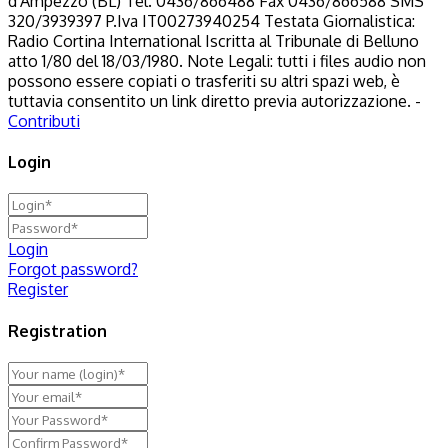
d'Ampezzo (BL) Tel. 0436/866488 Fax 0436/866588 SMS
320/3939397 P.Iva IT00273940254 Testata Giornalistica:
Radio Cortina International Iscritta al Tribunale di Belluno
atto 1/80 del 18/03/1980. Note Legali: tutti i files audio non
possono essere copiati o trasferiti su altri spazi web, è
tuttavia consentito un link diretto previa autorizzazione. -
Contributi
Login
Login
Forgot password?
Register
Registration