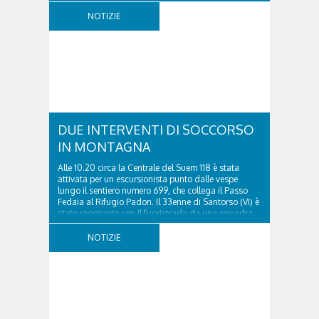
tempestiva chiamata al 112 e all’intervento...
NOTIZIE
DUE INTERVENTI DI SOCCORSO
IN MONTAGNA
Alle 10.20 circa la Centrale del Suem 118 è stata
attivata per un escursionista punto dalle vespe
lungo il sentiero numero 699, che collega il Passo
Fedaia al Rifugio Padon. Il 33enne di Santorso (VI) è
stato raggiunto con il fuoristrada da una squadra
del Soccorso alpino della Val Pettorina...
NOTIZIE