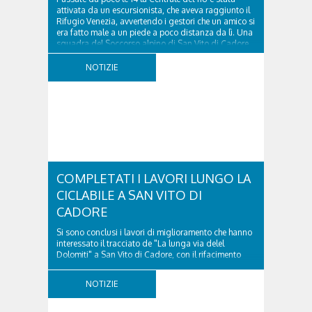
attivata da un escursionista, che aveva raggiunto il
Rifugio Venezia, avvertendo i gestori che un amico si
era fatto male a un piede a poco distanza da lì. Una
squadra del Soccorso alpino di San Vito di Cadore
ha quindi raggiunto l'infortunato...
NOTIZIE
COMPLETATI I LAVORI LUNGO LA
CICLABILE A SAN VITO DI
CADORE
Si sono conclusi i lavori di miglioramento che hanno
interessato il tracciato de "La lunga via delel
Dolomiti" a San Vito di Cadore, con il rifacimento
della nuova pavimentazione in asfalto, il ripristino
della segnaletica orizzontale e l'installazione di
NOTIZIE
appositi dissuasori in corrispondenza...