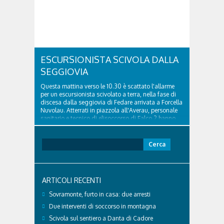
ESCURSIONISTA SCIVOLA DALLA
SEGGIOVIA
Questa mattina verso le 10.30 è scattato l'allarme
per un escursionista scivolato a terra, nella fase di
discesa dalla seggiovia di Fedare arrivata a Forcella
Nuvolau. Atterrati in piazzola all'Averau, personale
sanitario e tecnico di elisoccorso di Falco 2 hanno
raggiunto il 74enne di Teolo...
Ricerca
per:
ARTICOLI RECENTI
Sovramonte, furto in casa: due arresti
Due interventi di soccorso in montagna
Scivola sul sentiero a Danta di Cadore