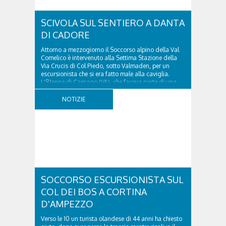
SCIVOLA SUL SENTIERO A DANTA
DI CADORE
Attorno a mezzogiorno il Soccorso alpino della Val
Comelico è intervenuto alla Settima Stazione della
Via Crucis di Col Piedo, sotto Valmaden, per un
escursionista che si era fatto male alla caviglia.
L'81enne di Carnago (VA), che faceva parte di una
comitiva e aveva riportato un trauma...
NOTIZIE
SOCCORSO ESCURSIONISTA SUL
COL DEI BOS A CORTINA
D'AMPEZZO
Verso le 10 un turista olandese di 44 anni ha chiesto