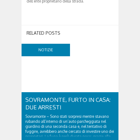
dell’ente proprietario della strada.
RELATED POSTS
NOTIZIE
SOVRAMONTE, FURTO IN CASA:
DUE ARRESTI
Sovramonte – Sono stati sorpresi mentre stavano
rubando all’interno di un’auto parcheggiata nel
giardino di una seconda casa e, nel tentativo di
fuggire, avrebbero anche cercato di investire uno dei
proprietari. La fuga è però durata poco: grazie alla