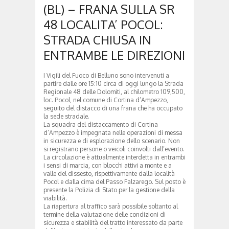
(BL) – FRANA SULLA SR
48 LOCALITA’ POCOL:
STRADA CHIUSA IN
ENTRAMBE LE DIREZIONI
I Vigili del Fuoco di Belluno sono intervenuti a
partire dalle ore 15:10 circa di oggi lungo la Strada
Regionale 48 delle Dolomiti, al chilometro 109,500,
loc. Pocol, nel comune di Cortina d’Ampezzo,
seguito del distacco di una frana che ha occupato
la sede stradale.
La squadra del distaccamento di Cortina
d’Ampezzo è impegnata nelle operazioni di messa
in sicurezza e di esplorazione dello scenario. Non
si registrano persone o veicoli coinvolti dall’evento.
La circolazione è attualmente interdetta in entrambi
i sensi di marcia, con blocchi attivi a monte e a
valle del dissesto, rispettivamente dalla località
Pocol e dalla cima del Passo Falzarego. Sul posto è
presente la Polizia di Stato per la gestione della
viabilità.
La riapertura al traffico sarà possibile soltanto al
termine della valutazione delle condizioni di
sicurezza e stabilità del tratto interessato da parte