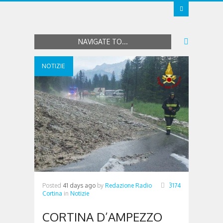
NAVIGATE TO...
NOTIZIE
Posted
41 days ago
by
Redazione Radio
3174
Cortina
in
Notizie
CORTINA D’AMPEZZO