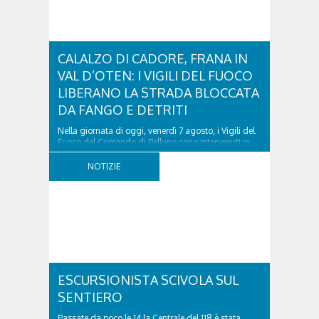
CALALZO DI CADORE, FRANA IN
VAL D’OTEN: I VIGILI DEL FUOCO
LIBERANO LA STRADA BLOCCATA
DA FANGO E DETRITI
Nella giornata di oggi, venerdì 7 agosto, i Vigili del
Fuoco del Comando di Belluno sono intervenuti in
località Diassa, in Val d’Oten, nel comune di Calalzo
di Cadore, per liberare una strada rimasta bloccata
NOTIZIE
a seguito di una frana verificatasi intorno alle ore
18:00 di ieri. Le ruspe dei GOS...
ESCURSIONISTA SCIVOLA SUL
SENTIERO
Passate da poco le 14 la Centrale del 118 è stata