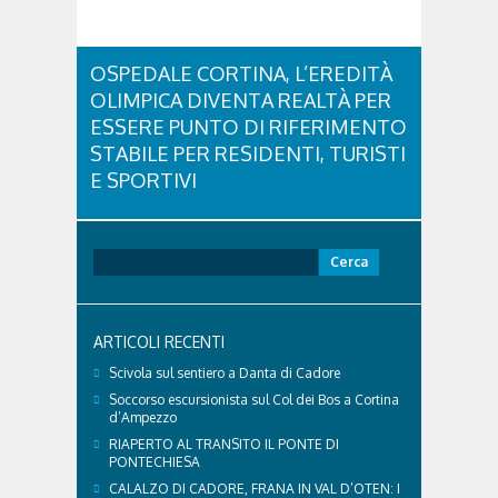
OSPEDALE CORTINA, L’EREDITÀ
OLIMPICA DIVENTA REALTÀ PER
ESSERE PUNTO DI RIFERIMENTO
STABILE PER RESIDENTI, TURISTI
E SPORTIVI
L'eredità delle Olimpiadi e Paralimpiadi di Milano
Cortina continua a produrre effetti concreti sul
territorio dolomitico. Ospedale Cortina -
Ricerca
struttura parte di GVM Care & Research che durante i
per:
Giochi ha prestato assistenza sanitaria ad atleti,
delegazioni e pubblico, sta per entrare in una...
ARTICOLI RECENTI
Scivola sul sentiero a Danta di Cadore
Soccorso escursionista sul Col dei Bos a Cortina
d’Ampezzo
RIAPERTO AL TRANSITO IL PONTE DI
PONTECHIESA
CALALZO DI CADORE, FRANA IN VAL D’OTEN: I