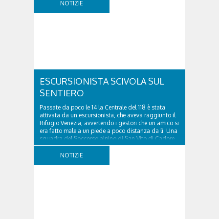
di Cadore, per liberare una strada rimasta bloccata
NOTIZIE
a seguito di una frana verificatasi intorno alle ore
18:00 di ieri. Le ruspe dei GOS...
ESCURSIONISTA SCIVOLA SUL
SENTIERO
Passate da poco le 14 la Centrale del 118 è stata
attivata da un escursionista, che aveva raggiunto il
Rifugio Venezia, avvertendo i gestori che un amico si
era fatto male a un piede a poco distanza da lì. Una
squadra del Soccorso alpino di San Vito di Cadore
ha quindi raggiunto l'infortunato...
NOTIZIE