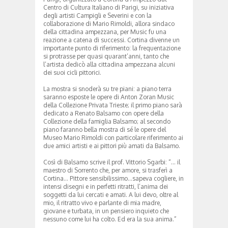
Centro di Cultura Italiano di Parigi, su iniziativa
degli artisti Campigli e Severini e con la
collaborazione di Mario Rimoldi, allora sindaco
della cittadina ampezzana, per Music fu una
reazione a catena di successi. Cortina divenne un
importante punto di riferimento: la frequentazione
si protrasse per quasi quarant’anni, tanto che
l’artista dedicò alla cittadina ampezzana alcuni
dei suoi cicli pittorici.
La mostra si snoderà su tre piani: a piano terra
saranno esposte le opere di Anton Zoran Music
della Collezione Privata Trieste; il primo piano sarà
dedicato a Renato Balsamo con opere della
Collezione della famiglia Balsamo; al secondo
piano faranno bella mostra di sé le opere del
Museo Mario Rimoldi con particolare riferimento ai
due amici artisti e ai pittori più amati da Balsamo.
Così di Balsamo scrive il prof. Vittorio Sgarbi: “… il
maestro di Sorrento che, per amore, si trasferì a
Cortina… Pittore sensibilissimo…sapeva cogliere, in
intensi disegni e in perfetti ritratti, l’anima dei
soggetti da lui cercati e amati. A lui devo, oltre al
mio, il ritratto vivo e parlante di mia madre,
giovane e turbata, in un pensiero inquieto che
nessuno come lui ha colto. Ed era la sua anima.”