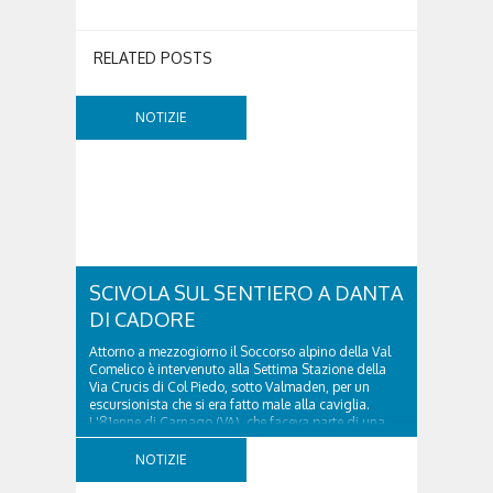
RELATED POSTS
NOTIZIE
SCIVOLA SUL SENTIERO A DANTA
DI CADORE
Attorno a mezzogiorno il Soccorso alpino della Val
Comelico è intervenuto alla Settima Stazione della
Via Crucis di Col Piedo, sotto Valmaden, per un
escursionista che si era fatto male alla caviglia.
L'81enne di Carnago (VA), che faceva parte di una
comitiva e aveva riportato un trauma...
NOTIZIE