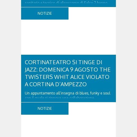
sanitario e tecnico di elisoccorso di Falco 2 hanno
raggiunto il 74enne di Teolo...
NOTIZIE
CORTINATEATRO SI TINGE DI
JAZZ: DOMENICA 9 AGOSTO THE
TWISTERS WHIT ALICE VIOLATO
A CORTINA D’AMPEZZO
Un appuntamento all’insegna di blues, funky e soul
con il quale si rinnova una collaborazione
collaudata, quella con il Dolomiti Blues&Soul
Festival. Domenica 9 agosto alle 18.00 in piazza
NOTIZIE
Dibona andrà in scena uno show carico di groove,
con una collaudatissima sessione ritmica e...