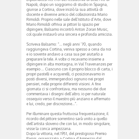
Napoli, dopo un soggiorno di studio in Spagna,
giunse a Cortina, dove iniziò la sua attività di
docente e divenne amico del collezionista Mario
Rimoldi. Proprio nelle sale dell’Istituto d’Arte, dove
Mario Rimoldi offriva ai pittori lo spazio per
dipingere, Balsamo incontrò Anton Zoran Music,
col quale instaurò una sincera e profonda amicizia.
Scriveva Balsamo: “… negli anni ’70, quando
raggiungeva Cortina, veniva spesso a cena da noi
e io sovente andavo a casa sua per aiutarlo a
preparare le tele. A volte ci recavamo insieme a
dipingere in alta montagna, in Val Travenanzes per
esempio … Ciascuno con il proprio blocco di carta, i
propri pastelli e acquerelli, ci posizionavamo in
posti diversi, immergendoci ognuno nei propri
pensieri, nelle proprie differenti visioni. A fine
giornata ci si confrontava, ma nessuno dei due
commentava i disegni dell’altro; io per naturale
ossequio verso il maestro più anziano e affermato
e lui, credo, per discrezione…”.
Per illuminare questa fruttuosa frequentazione, il
ricordo del pittore sorrentino sarà unito a quello
dell’artista sloveno che con lui, in modo singolare,
visse la conca ampezzana.
Dopo la vittoria, nel 1951, del prestigioso Premio
Parigi, organizzato a Cortina d’Ampezzo dal