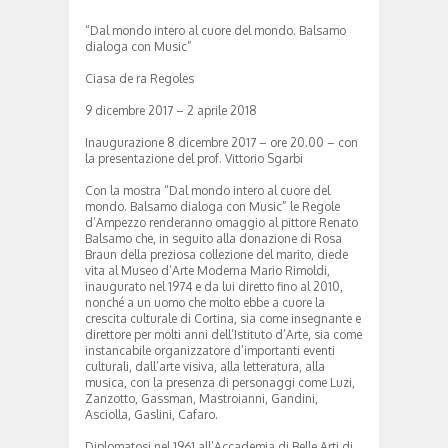
“Dal mondo intero al cuore del mondo. Balsamo
dialoga con Music”
Ciasa de ra Regoles
9 dicembre 2017 – 2 aprile 2018
Inaugurazione 8 dicembre 2017 – ore 20.00 – con
la presentazione del prof. Vittorio Sgarbi
Con la mostra “Dal mondo intero al cuore del
mondo. Balsamo dialoga con Music” le Regole
d’Ampezzo renderanno omaggio al pittore Renato
Balsamo che, in seguito alla donazione di Rosa
Braun della preziosa collezione del marito, diede
vita al Museo d’Arte Moderna Mario Rimoldi,
inaugurato nel 1974 e da lui diretto fino al 2010,
nonché a un uomo che molto ebbe a cuore la
crescita culturale di Cortina, sia come insegnante e
direttore per molti anni dell’Istituto d’Arte, sia come
instancabile organizzatore d’importanti eventi
culturali, dall’arte visiva, alla letteratura, alla
musica, con la presenza di personaggi come Luzi,
Zanzotto, Gassman, Mastroianni, Gandini,
Asciolla, Gaslini, Cafaro.
Diplomatosi nel 1961 all’Accademia di Belle Arti di