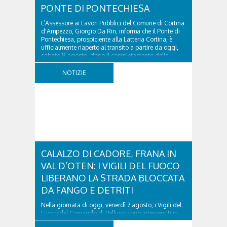
PONTE DI PONTECHIESA
L’Assessore ai Lavori Pubblici del Comune di Cortina
d'Ampezzo, Giorgio Da Rin, informa che il Ponte di
Pontechiesa, prospiciente alla Latteria Cortina, è
ufficialmente riaperto al transito a partire da oggi,
sabato 8 agosto, dopo il completamento delle
verifiche e il positivo collaudo...
NOTIZIE
CALALZO DI CADORE, FRANA IN
VAL D’OTEN: I VIGILI DEL FUOCO
LIBERANO LA STRADA BLOCCATA
DA FANGO E DETRITI
Nella giornata di oggi, venerdì 7 agosto, i Vigili del
Fuoco del Comando di Belluno sono intervenuti in
località Diassa, in Val d’Oten, nel comune di Calalzo