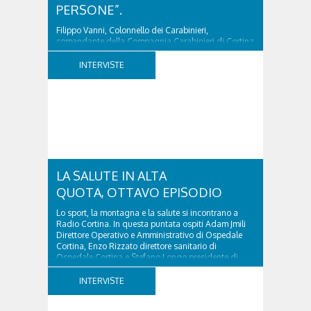
PERSONE”.
Filippo Vanni, Colonnello dei Carabinieri,
comandante della Compagnia Carabinieri di Cortina
d’Ampezzo sino al 2010, esperto di legislazione
nazionale ed europea, è l’ideatore del progetto di
INTERVISTE
tutela “Una stanza tutta per sé”, modello diffuso in
Italia e Francia. Giurista e autore, svolge...
LA SALUTE IN ALTA
QUOTA, OTTAVO EPISODIO
Lo sport, la montagna e la salute si incontrano a
Radio Cortina. In questa puntata ospiti Adam Jmili
Direttore Operativo e Amministrativo di Ospedale
Cortina, Enzo Rizzato direttore sanitario di
Ospedale Cortina e Stefano Longo presidente di
Fondazione Cortina. GVM Care & Research –...
INTERVISTE