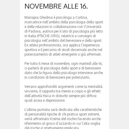
NOVEMBRE ALLE 16.
Mariapia Ghedina è psicologa a Cortina,
ricercatrice nell’ambito della psicologia dello sport
e delle relazioni in collaborazione con l’Università
di Padova, autrice per il sito di psicologia più letto
in Italia (PSICHE.ORG), relatrice a convegni di
psicologia nell’ambito del benessere e dello sport.
Ex atleta professionista, ora applica l’esperienza
sportiva e il percorso di studi decennale anche nel
potenziamento di atleti emergenti o già affermati.
Per tutto il mese di novembre, ogni martedì alle 16,
ci parlerà di psicologia dello sport e di benessere
dato che la figura dello psicologo interviene anche
in condizioni di benessere per potenziarlo.
Verrano approfonditi argomenti come la mentalità
vincente, il rapporto tra mente e corpo e gli effetti
dell’attività fisica in disturbi sempre più diffusi
quali ansia e depressione.
L’ultima puntata sarà dedicata alle caratteristiche
di personalità tipiche di chi pratica sport estremi,
verrà affrontato il tema del rischio facendo anche
riferimento al gioco d’azzardo in cui l’alta soglia
del rischio è strettamente implicata.