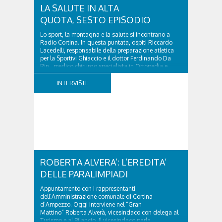
LA SALUTE IN ALTA
QUOTA, SESTO EPISODIO
Lo sport, la montagna e la salute si incontrano a
Radio Cortina. In questa puntata, ospiti Riccardo
Lacedelli, responsabile della preparazione atletica
per la Sportivi Ghiaccio e il dottor Ferdinando Da
Rin, medico chirurgo specialista in Ortopedia e
Traumatologia di Ospedale Cortina. GVM...
INTERVISTE
ROBERTA ALVERA’: L’EREDITA’
DELLE PARALIMPIADI
Appuntamento con i rappresentanti
dell’Amministrazione comunale di Cortina
d’Ampezzo. Oggi interviene nel “Gran
Mattino” Roberta Alverà, vicesindaco con delega al
Turismo e al Bilancio. Il vicesindaco parla