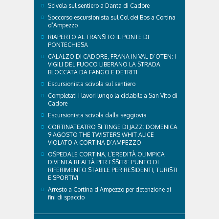
principali accorgimenti per aiutare i cani ad
Scivola sul sentiero a Danta di Cadore
affrontare il caldo in sicurezza e benessere...
Soccorso escursionista sul Col dei Bos a Cortina
d’Ampezzo
RIAPERTO AL TRANSITO IL PONTE DI
PONTECHIESA
CALALZO DI CADORE, FRANA IN VAL D’OTEN: I
VIGILI DEL FUOCO LIBERANO LA STRADA
BLOCCATA DA FANGO E DETRITI
Escursionista scivola sul sentiero
Completati i lavori lungo la ciclabile a San Vito di
Cadore
Escursionista scivola dalla seggiovia
CORTINATEATRO SI TINGE DI JAZZ: DOMENICA
9 AGOSTO THE TWISTERS WHIT ALICE
VIOLATO A CORTINA D’AMPEZZO
OSPEDALE CORTINA, L’EREDITÀ OLIMPICA
DIVENTA REALTÀ PER ESSERE PUNTO DI
RIFERIMENTO STABILE PER RESIDENTI, TURISTI
E SPORTIVI
Arresto a Cortina d’Ampezzo per detenzione ai
fini di spaccio