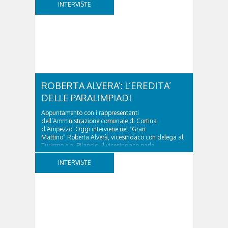
INTERVISTE
ROBERTA ALVERA’: L’EREDITA’
DELLE PARALIMPIADI
Appuntamento con i rappresentanti
dell’Amministrazione comunale di Cortina
d’Ampezzo. Oggi interviene nel “Gran
Mattino” Roberta Alverà, vicesindaco con delega al
Turismo e al Bilancio. Il vicesindaco parla
dell'eredità delle Paralimpiadi Milano Cortina 2026,
di accessibilità e di come...
INTERVISTE