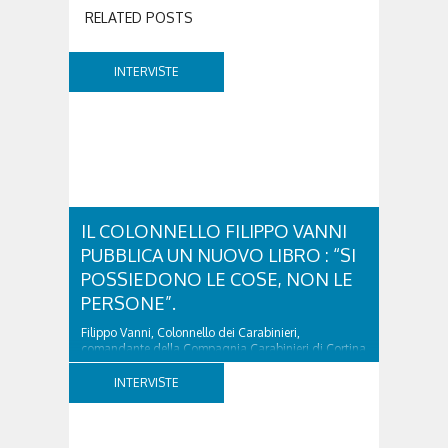
RELATED POSTS
INTERVISTE
IL COLONNELLO FILIPPO VANNI
PUBBLICA UN NUOVO LIBRO : “SI
POSSIEDONO LE COSE, NON LE
PERSONE”.
Filippo Vanni, Colonnello dei Carabinieri,
comandante della Compagnia Carabinieri di Cortina
d’Ampezzo sino al 2010, esperto di legislazione
nazionale ed europea, è l’ideatore del progetto di
INTERVISTE
tutela “Una stanza tutta per sé”, modello diffuso in
Italia e Francia. Giurista e autore, svolge...