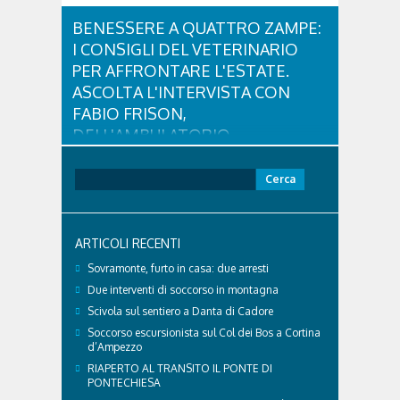
BENESSERE A QUATTRO ZAMPE:
I CONSIGLI DEL VETERINARIO
PER AFFRONTARE L'ESTATE.
ASCOLTA L'INTERVISTA CON
FABIO FRISON,
DELL'AMBULATORIO
VETERINARIO ASSOCIATO
CORTINA
Ricerca
per:
Con l'arrivo dell'estate e delle alte temperature,
anche i nostri amici a quattro zampe hanno bisogno
di qualche attenzione in più. Ne abbiamo parlato
ARTICOLI RECENTI
con il veterinario di Cortina, che ci ha illustrato i
principali accorgimenti per aiutare i cani ad
Sovramonte, furto in casa: due arresti
affrontare il caldo in sicurezza e benessere...
Due interventi di soccorso in montagna
Scivola sul sentiero a Danta di Cadore
Soccorso escursionista sul Col dei Bos a Cortina
d’Ampezzo
RIAPERTO AL TRANSITO IL PONTE DI
PONTECHIESA