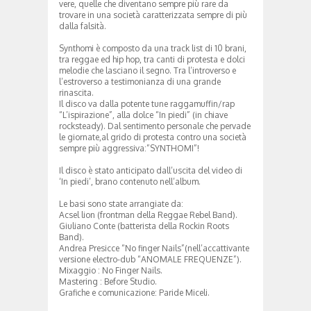
vere, quelle che diventano sempre più rare da
trovare in una società caratterizzata sempre di più
dalla falsità.
Synthomi è composto da una track list di 10 brani,
tra reggae ed hip hop, tra canti di protesta e dolci
melodie che lasciano il segno. Tra l’introverso e
l’estroverso a testimonianza di una grande
rinascita.
Il disco va dalla potente tune raggamuffin/rap
“L’ispirazione”, alla dolce “In piedi” (in chiave
rocksteady). Dal sentimento personale che pervade
le giornate,al grido di protesta contro una società
sempre più aggressiva:”SYNTHOMI”!
Il disco è stato anticipato dall’uscita del video di
‘In piedi’, brano contenuto nell’album.
Le basi sono state arrangiate da:
Acsel lion (frontman della Reggae Rebel Band).
Giuliano Conte (batterista della Rockin Roots
Band).
Andrea Presicce “No finger Nails”(nell’accattivante
versione electro-dub “ANOMALE FREQUENZE”).
Mixaggio : No Finger Nails.
Mastering : Before Studio.
Grafiche e comunicazione: Paride Miceli.