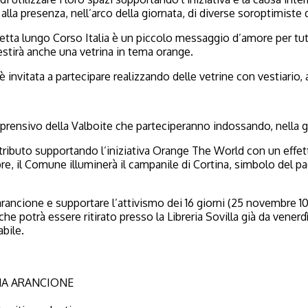
e alla presenza, nell’arco della giornata, di diverse soroptimist
ta lungo Corso Italia è un piccolo messaggio d’amore per tut
lestirà anche una vetrina in tema orange.
 invitata a partecipare realizzando delle vetrine con vestiario, 
mprensivo della Valboite che parteciperanno indossando, nella g
ibuto supportando l’iniziativa Orange The World con un effet
bre, il Comune illuminerà il campanile di Cortina, simbolo del 
 arancione e supportare l’attivismo dei 16 giorni (25 novembr
che potrà essere ritirato presso la Libreria Sovilla già da vene
abile.
CHINA ARANCIONE