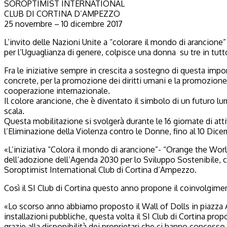
SOROPTIMIST INTERNATIONAL
CLUB DI CORTINA D’AMPEZZO
25 novembre – 10 dicembre 2017
L’invito delle Nazioni Unite a “colorare il mondo di arancione
per l’Uguaglianza di genere, colpisce una donna su tre in tutt
Fra le iniziative sempre in crescita a sostegno di questa impo
concrete, per la promozione dei diritti umani e la promozione 
cooperazione internazionale.
Il colore arancione, che è diventato il simbolo di un futuro l
scala.
Questa mobilitazione si svolgerà durante le 16 giornate di at
l’Eliminazione della Violenza contro le Donne, fino al 10 Dicem
«L’iniziativa “Colora il mondo di arancione”- “Orange the Wor
dell’adozione dell’Agenda 2030 per lo Sviluppo Sostenibile, c
Soroptimist International Club di Cortina d’Ampezzo.
Così il SI Club di Cortina questo anno propone il coinvolgiment
«Lo scorso anno abbiamo proposto il Wall of Dolls in piazza A
installazioni pubbliche, questa volta il SI Club di Cortina 
grazie alla disponibilità dei proprietari che ci hanno concesso 