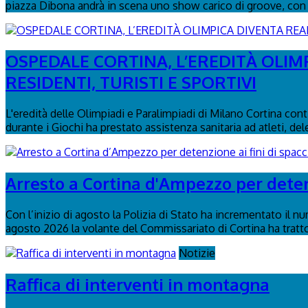
piazza Dibona andrà in scena uno show carico di groove, con 
OSPEDALE CORTINA, L’EREDITÀ OLIM
RESIDENTI, TURISTI E SPORTIVI
L'eredità delle Olimpiadi e Paralimpiadi di Milano Cortina con
durante i Giochi ha prestato assistenza sanitaria ad atleti, del
Arresto a Cortina d'Ampezzo per detenz
Con l’inizio di agosto la Polizia di Stato ha incrementato il n
agosto 2026 la volante del Commissariato di Cortina ha tratto 
Notizie
Raffica di interventi in montagna