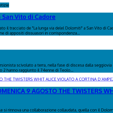
tizie
a San Vito di Cadore
to il tracciato de "La lunga via delel Dolomiti" a San Vito di C
ione di appositi dissuasori in corrispondenza...
ionista scivolato a terra, nella fase di discesa dalla seggiovia 
co 2 hanno raggiunto il 74enne di Teolo...
DOMENICA 9 AGOSTO THE TWISTERS WH
le si rinnova una collaborazione collaudata, quella con il Dolo