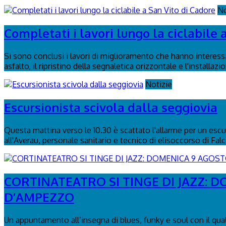
No
Completati i lavori lungo la ciclabile 
Si sono conclusi i lavori di miglioramento che hanno interessa
asfalto, il ripristino della segnaletica orizzontale e l'installaz
Notizie
Escursionista scivola dalla seggiovia
Questa mattina verso le 10.30 è scattato l'allarme per un escurs
all'Averau, personale sanitario e tecnico di elisoccorso di Fal
CORTINATEATRO SI TINGE DI JAZZ: 
D’AMPEZZO
Un appuntamento all’insegna di blues, funky e soul con il qua