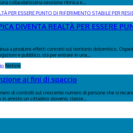
una collaudatissima sessione ritmica e...
PICA DIVENTA REALTÀ PER ESSERE PU
tinua a produrre effetti concreti sul territorio dolomitico. Osp
egazioni e pubblico, sta per entrare in una...
Notizie
ione ai fini di spaccio
umero di controlli sul crescente numero di persone che si recano
in arresto un cittadino sloveno, classe...