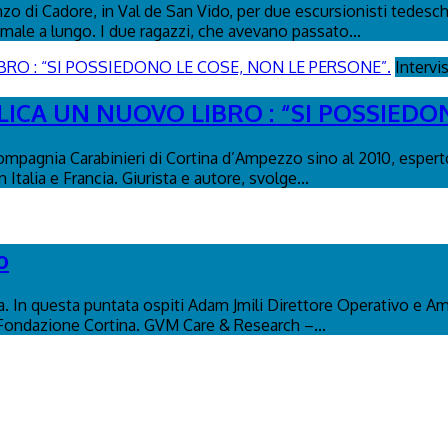
 di Cadore, in Val de San Vido, per due escursionisti tedeschi d
male a lungo. I due ragazzi, che avevano passato...
Intervi
ICA UN NUOVO LIBRO : “SI POSSIEDO
ompagnia Carabinieri di Cortina d’Ampezzo sino al 2010, esperto
Italia e Francia. Giurista e autore, svolge...
o
na. In questa puntata ospiti Adam Jmili Direttore Operativo e A
 Fondazione Cortina. GVM Care & Research –...