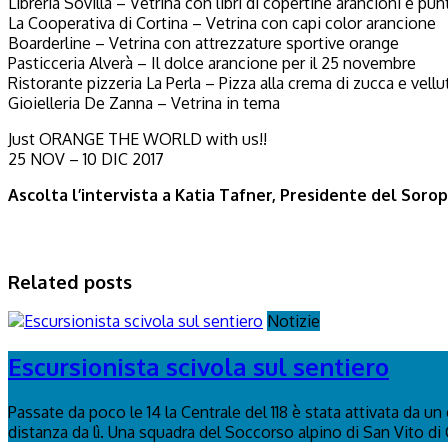
Libreria Sovilla – Vetrina con libri di copertine arancioni e pun
La Cooperativa di Cortina – Vetrina con capi color arancione
Boarderline – Vetrina con attrezzature sportive orange
Pasticceria Alverà – Il dolce arancione per il 25 novembre
Ristorante pizzeria La Perla – Pizza alla crema di zucca e vellu
Gioielleria De Zanna – Vetrina in tema
Just ORANGE THE WORLD with us!!
25 NOV – 10 DIC 2017
Ascolta l’intervista a Katia Tafner, Presidente del Soro
Related posts
Notizie
Escursionista scivola sul sentiero
Passate da poco le 14 la Centrale del 118 è stata attivata da u
distanza da lì. Una squadra del Soccorso alpino di San Vito di 