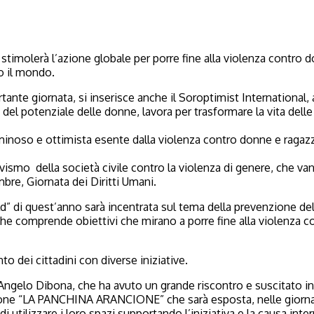
” stimolerà l’azione globale per porre fine alla violenza contro
o il mondo.
rtante giornata, si inserisce anche il Soroptimist Internationa
del potenziale delle donne, lavora per trasformare la vita delle 
uminoso e ottimista esente dalla violenza contro donne e ragazze
tivismo della società civile contro la violenza di genere, che 
bre, Giornata dei Diritti Umani.
ld” di quest’anno sarà incentrata sul tema della prevenzione de
he comprende obiettivi che mirano a porre fine alla violenza c
o dei cittadini con diverse iniziative.
ngelo Dibona, che ha avuto un grande riscontro e suscitato inte
propone “LA PANCHINA ARANCIONE” che sarà esposta, nelle giorna
di utilizzare i loro spazi supportando l’iniziativa e la causa in