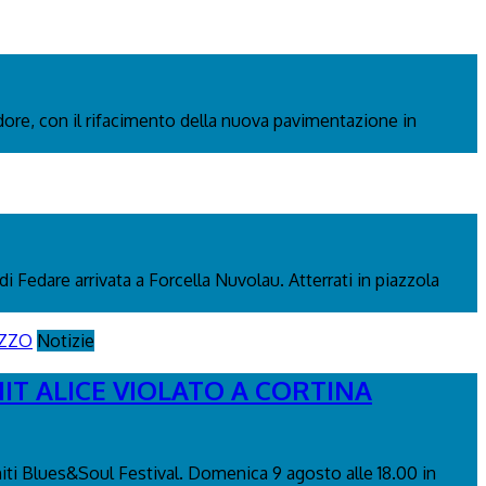
adore, con il rifacimento della nuova pavimentazione in
di Fedare arrivata a Forcella Nuvolau. Atterrati in piazzola
Notizie
IT ALICE VIOLATO A CORTINA
miti Blues&Soul Festival. Domenica 9 agosto alle 18.00 in