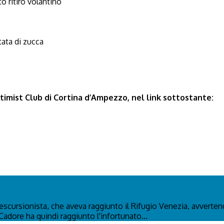
to ritiro volantino
tata di zucca
ptimist Club di Cortina d’Ampezzo, nel link sottostante:
n escursionista, che aveva raggiunto il Rifugio Venezia, avverte
Cadore ha quindi raggiunto l'infortunato...