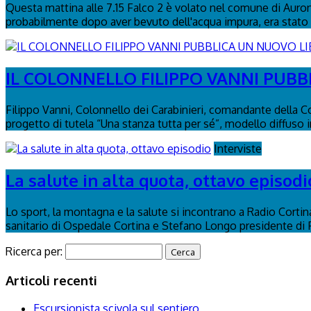
Questa mattina alle 7.15 Falco 2 è volato nel comune di Auronzo
probabilmente dopo aver bevuto dell'acqua impura, era stato 
IL COLONNELLO FILIPPO VANNI PUBBL
Filippo Vanni, Colonnello dei Carabinieri, comandante della C
progetto di tutela “Una stanza tutta per sé”, modello diffuso in 
Interviste
La salute in alta quota, ottavo episodi
Lo sport, la montagna e la salute si incontrano a Radio Corti
sanitario di Ospedale Cortina e Stefano Longo presidente di
Ricerca per:
Articoli recenti
Escursionista scivola sul sentiero