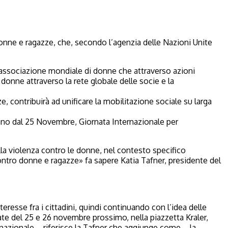
 donne e ragazze, che, secondo l’agenzia delle Nazioni Unite
l, associazione mondiale di donne che attraverso azioni
donne attraverso la rete globale delle socie e la
, contribuirà ad unificare la mobilitazione sociale su larga
vanno dal 25 Novembre, Giornata Internazionale per
lla violenza contro le donne, nel contesto specifico
ontro donne e ragazze» fa sapere Katia Tafner, presidente del
resse fra i cittadini, quindi continuando con l’idea delle
te del 25 e 26 novembre prossimo, nella piazzetta Kraler,
ternazionale – riferisce la Tafner che aggiunge come – la