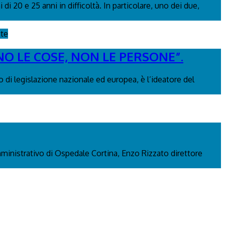
i 20 e 25 anni in difficoltà. In particolare, uno dei due,
ste
NO LE COSE, NON LE PERSONE”.
 di legislazione nazionale ed europea, è l’ideatore del
mministrativo di Ospedale Cortina, Enzo Rizzato direttore