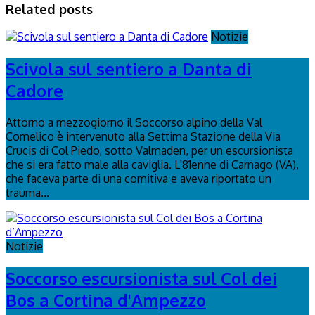
Related posts
Notizie
Scivola sul sentiero a Danta di
Cadore
Attorno a mezzogiorno il Soccorso alpino della Val
Comelico è intervenuto alla Settima Stazione della Via
Crucis di Col Piedo, sotto Valmaden, per un escursionista
che si era fatto male alla caviglia. L'81enne di Carnago (VA),
che faceva parte di una comitiva e aveva riportato un
trauma...
Notizie
Soccorso escursionista sul Col dei
Bos a Cortina d'Ampezzo