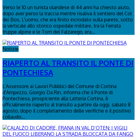
Verso le 10 un turista olandese di 44 anni ha chiesto aiuto,
dopo aver perso la traccia mentre risaliva il sentiero del Col
dei Bos. L'uomo, che era finito incrodato sulla parete, sotto
la verticale allo storico ospedale militare, tra la Ferrata
truppe alpine e le Torri del Falzarego, era...
Notizie
RIAPERTO AL TRANSITO IL PONTE DI
PONTECHIESA
L’Assessore ai Lavori Pubblici del Comune di Cortina
d'Ampezzo, Giorgio Da Rin, informa che il Ponte di
Pontechiesa, prospiciente alla Latteria Cortina, è
ufficialmente riaperto al transito a partire da oggi, sabato 8
agosto, dopo il completamento delle verifiche e il positivo
collaudo...