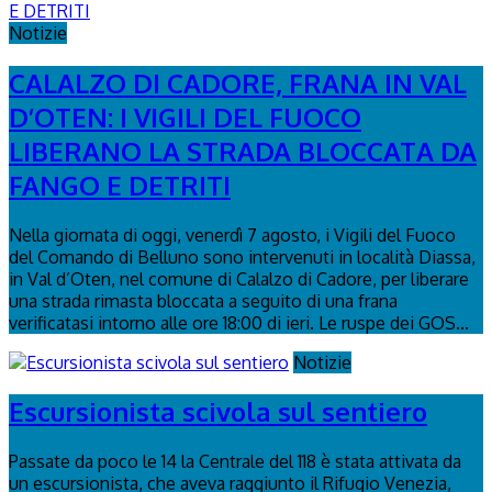
Notizie
CALALZO DI CADORE, FRANA IN VAL
D’OTEN: I VIGILI DEL FUOCO
LIBERANO LA STRADA BLOCCATA DA
FANGO E DETRITI
Nella giornata di oggi, venerdì 7 agosto, i Vigili del Fuoco
del Comando di Belluno sono intervenuti in località Diassa,
in Val d’Oten, nel comune di Calalzo di Cadore, per liberare
una strada rimasta bloccata a seguito di una frana
verificatasi intorno alle ore 18:00 di ieri. Le ruspe dei GOS...
Notizie
Escursionista scivola sul sentiero
Passate da poco le 14 la Centrale del 118 è stata attivata da
un escursionista, che aveva raggiunto il Rifugio Venezia,