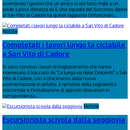
avvertendo i gestori che un amico si era fatto male a un
piede a poco distanza da lì. Una squadra del Soccorso alpino
di San Vito di Cadore ha quindi raggiunto l'infortunato...
Notizie
Completati i lavori lungo la ciclabile
a San Vito di Cadore
Si sono conclusi i lavori di miglioramento che hanno
interessato il tracciato de "La lunga via delel Dolomiti" a San
Vito di Cadore, con il rifacimento della nuova
pavimentazione in asfalto, il ripristino della segnaletica
orizzontale e l'installazione di appositi dissuasori in
corrispondenza...
Notizie
Escursionista scivola dalla seggiovia