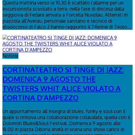
Questa mattina verso le 10.30 è scattato l'allarme per un
escursionista scivolato a terra, nella fase di discesa dalla
seggiovia di Fedare arrivata a Forcella Nuvolau. Atterrati in
piazzola all'Averau, personale sanitario e tecnico di
elisoccorso di Falco 2 hanno raggiunto il 74enne di Teolo...
Notizie
CORTINATEATRO SI TINGE DI JAZZ:
DOMENICA 9 AGOSTO THE
TWISTERS WHIT ALICE VIOLATO A
CORTINA D’AMPEZZO
Un appuntamento all’insegna di blues, funky e soul con il
quale si rinnova una collaborazione collaudata, quella con il
Dolomiti Blues&Soul Festival. Domenica 9 agosto alle
18.00 in piazza Dibona andrà in scena uno show carico di