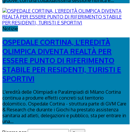
groove, con una collaudatissima sessione ritmica e...
Notizie
OSPEDALE CORTINA, L’EREDITÀ
OLIMPICA DIVENTA REALTÀ PER
ESSERE PUNTO DI RIFERIMENTO
STABILE PER RESIDENTI, TURISTI E
SPORTIVI
L'eredità delle Olimpiadi e Paralimpiadi di Milano Cortina
continua a produrre effetti concreti sul territorio
dolomitico. Ospedale Cortina - struttura parte di GVM Care
& Research che durante i Giochi ha prestato assistenza
sanitaria ad atleti, delegazioni e pubblico, sta per entrare in
una...