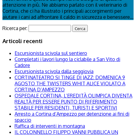
attenzione in più. Ne abbiamo parlato con il veterinario di
Cortina, che ci ha illustrato i principali accorgimenti per
aiutare i cani ad affrontare il caldo in sicurezza e benessere...
Ricerca per:
Articoli recenti
Escursionista scivola sul sentiero
Completati i lavori lungo la ciclabile a San Vito di
Cadore
Escursionista scivola dalla seggiovia
CORTINATEATRO SI TINGE DI JAZZ: DOMENICA 9
AGOSTO THE TWISTERS WHIT ALICE VIOLATO A
CORTINA D’AMPEZZO
OSPEDALE CORTINA, L’EREDITÀ OLIMPICA DIVENTA
REALTÀ PER ESSERE PUNTO DI RIFERIMENTO
STABILE PER RESIDENTI, TURISTI E SPORTIVI
Arresto a Cortina d’Ampezzo per detenzione ai fini di
spaccio
Raffica di interventi in montagna
IL COLONNELLO FILIPPO VANNI PUBBLICA UN