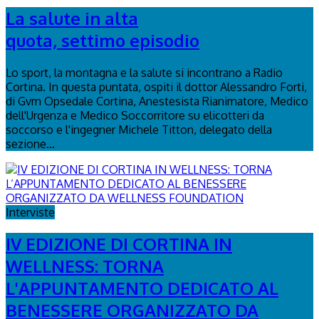
La salute in alta
quota, settimo episodio
Lo sport, la montagna e la salute si incontrano a Radio
Cortina. In questa puntata, ospiti il dottor Alessandro Forti,
di Gvm Opsedale Cortina, Anestesista Rianimatore, Medico
dell'Urgenza e Medico Soccorritore su elicotteri da
soccorso e l'ingegner Michele Titton, delegato della
sezione...
Interviste
IV EDIZIONE DI CORTINA IN
WELLNESS: TORNA
L'APPUNTAMENTO DEDICATO AL
BENESSERE ORGANIZZATO DA