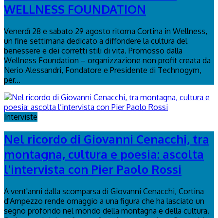
WELLNESS FOUNDATION
Venerdì 28 e sabato 29 agosto ritorna Cortina in Wellness,
un fine settimana dedicato a diffondere la cultura del
benessere e dei corretti stili di vita. Promosso dalla
Wellness Foundation – organizzazione non profit creata da
Nerio Alessandri, Fondatore e Presidente di Technogym,
per...
Interviste
Nel ricordo di Giovanni Cenacchi, tra
montagna, cultura e poesia: ascolta
l'intervista con Pier Paolo Rossi
A vent'anni dalla scomparsa di Giovanni Cenacchi, Cortina
d'Ampezzo rende omaggio a una figura che ha lasciato un
segno profondo nel mondo della montagna e della cultura.