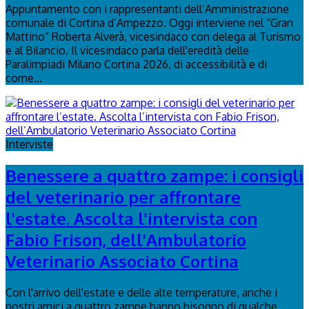
Appuntamento con i rappresentanti dell’Amministrazione
comunale di Cortina d’Ampezzo. Oggi interviene nel “Gran
Mattino” Roberta Alverà, vicesindaco con delega al Turismo
e al Bilancio. Il vicesindaco parla dell'eredità delle
Paralimpiadi Milano Cortina 2026, di accessibilità e di
come...
Interviste
Benessere a quattro zampe: i consigli
del veterinario per affrontare
l'estate. Ascolta l'intervista con
Fabio Frison, dell'Ambulatorio
Veterinario Associato Cortina
Con l'arrivo dell'estate e delle alte temperature, anche i
nostri amici a quattro zampe hanno bisogno di qualche