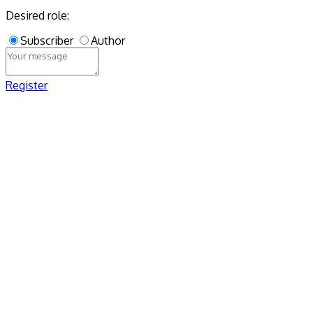
Desired role:
Subscriber
Author
Register