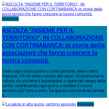
Interviste
ASCOLTA "INSIEME PER IL
TERRITORIO", IN COLLABORAZIONE
CON CORTINABANCA: le storie delle
associazioni che fanno crescere la
nostra comunità.
Dietro ogni associazione ci sono persone, idee e tanto
impegno. C'è chi dedica tempo allo sport, chi promuove la
cultura, chi sostiene il volontariato o opera nel campo della
sanità, contribuendo ogni giorno a rendere il nostro
territorio più forte e unito. Da questa volontà di raccontare
il...
Interviste