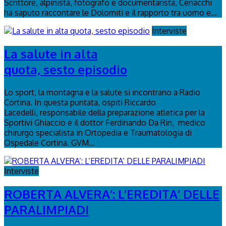
Scrittore, alpinista, fotografo e documentarista, Cenacchi
ha saputo raccontare le Dolomiti e il rapporto tra uomo e...
Interviste
La salute in alta
quota, sesto episodio
Lo sport, la montagna e la salute si incontrano a Radio
Cortina. In questa puntata, ospiti Riccardo
Lacedelli, responsabile della preparazione atletica per la
Sportivi Ghiaccio e il dottor Ferdinando Da Rin, medico
chirurgo specialista in Ortopedia e Traumatologia di
Ospedale Cortina. GVM...
Interviste
ROBERTA ALVERA’: L’EREDITA’ DELLE
PARALIMPIADI