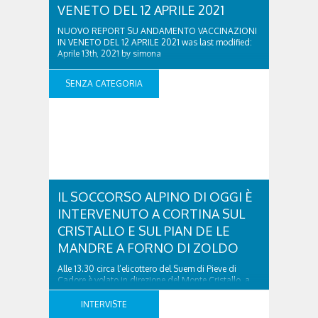
VENETO DEL 12 APRILE 2021
NUOVO REPORT SU ANDAMENTO VACCINAZIONI
IN VENETO DEL 12 APRILE 2021 was last modified:
Aprile 13th, 2021 by simona
SENZA CATEGORIA
IL SOCCORSO ALPINO DI OGGI È
INTERVENUTO A CORTINA SUL
CRISTALLO E SUL PIAN DE LE
MANDRE A FORNO DI ZOLDO
Alle 13.30 circa l’elicottero del Suem di Pieve di
Cadore è volato in direzione del Monte Cristallo, a
Cortina d’Ampezzo, dove, dopo essere salito
assieme ad amici con gli sci d’alpinismo, un uomo si
INTERVISTE
era sentito male all’altezza del Rifugio Lorenzi.