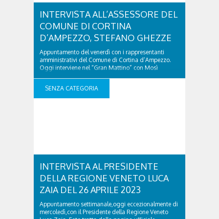
INTERVISTA ALL’ASSESSORE DEL
COMUNE DI CORTINA
D’AMPEZZO, STEFANO GHEZZE
Appuntamento del venerdì con i rappresentanti
amministrativi del Comune di Cortina d’Ampezzo.
Oggi interviene nel “Gran Mattino” con Mosì
l’assessore esterno Stefano Ghezze, a proposito di
Protezione Civile, Polizia Municipale, Pianificazione
SENZA CATEGORIA
urbanistica ed Edilizia Privata e Residenziale.
Ascolta l’intervista dal lettore sottostante:
INTERVISTA ALL’ASSESSORE DEL COMUNE DI
CORTINA D’AMPEZZO, STEFANO GHEZZE was last
modified: Giugno ..
INTERVISTA AL PRESIDENTE
DELLA REGIONE VENETO LUCA
ZAIA DEL 26 APRILE 2023
Appuntamento settimanale,oggi eccezionalmente di
mercoledì,con il Presidente della Regione Veneto