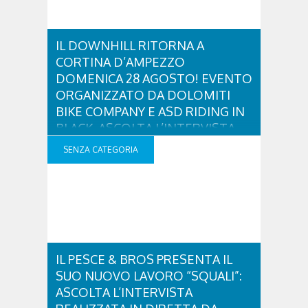
IL DOWNHILL RITORNA A
CORTINA D’AMPEZZO
DOMENICA 28 AGOSTO! EVENTO
ORGANIZZATO DA DOLOMITI
BIKE COMPANY E ASD RIDING IN
BLACK. ASCOLTA L’INTERVISTA
CON SIMONE DADIE’
SENZA CATEGORIA
Che impegni avete per il 28 agosto? Torna il downhill
a Cortina d’Ampezzo! Il Cortina Bike Park all’ombra
delle Tofane sarà palcoscenico della gara di
Downhill organizzata da Dolomiti Bike Company,
prova valevole per l’assegnazione dei titoli regionali
Veneto. Nel nuovo Cortina Bike Park Dolomiti, dopo
anni di assenza della specialità downhill, torna il 28
..
IL PESCE & BROS PRESENTA IL
SUO NUOVO LAVORO “SQUALI”:
ASCOLTA L’INTERVISTA