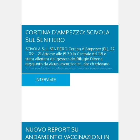
spettacolo corale che ha visto alternarsi sul palco
diciannove attori nel marzo 2019, la
rappresentazione che andrà in scena sabato 16
ottobre, vuole sondare l’interesse del pubblico,
locale e turistico, con una messinscena ..
CORTINA D’AMPEZZO: SCIVOLA
SUL SENTIERO
SCIVOLA SUL SENTIERO Cortina d’Ampezzo (BL), 27
– 09 – 21 Attorno alle 15.30 la Centrale del 118 è
stata allertata dal gestore del Rifugio Dibona,
raggiunto da alcuni escursionisti, che chiedevano
aiuto per la figlia infortunatasi mentre percorrevano
il sentiero numero 403, in discesa dal Giussani.
Attivato il Soccorso alpino di Cortina, una squadra ..
INTERVISTE
NUOVO REPORT SU
ANDAMENTO VACCINAZIONI IN