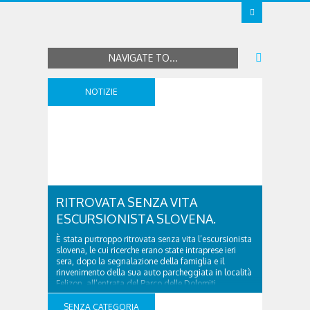
NAVIGATE TO...
NOTIZIE
RITROVATA SENZA VITA
ESCURSIONISTA SLOVENA.
È stata purtroppo ritrovata senza vita l’escursionista
slovena, le cui ricerche erano state intraprese ieri
sera, dopo la segnalazione della famiglia e il
rinvenimento della sua auto parcheggiata in località
Felizon, all’entrata del Parco delle Dolomiti
d’Ampezzo. La 54enne stava effettuando il giro delle
Cascate di Fanes quando, all’altezza dell’inizio della
SENZA CATEGORIA