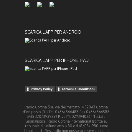
SCARICA L’APP PER ANDROID
SCARICA L’APP PER IPHONE, IPAD
Privacy Policy
Termini e Condizioni
Radio Cortina SRL Via del mercato 14 32043 Cortina
d'Ampezzo (BL) Tel. 0436/866488 Fax 0436/866588
SMS 320/3939397 P.Iva IT00273940254 Testata
Giornalistica: Radio Cortina International Iscritta al
Tribunale di Belluno atto 1/80 del 18/03/1980. Note
Legali: tutti i files audio non possono essere copiati o