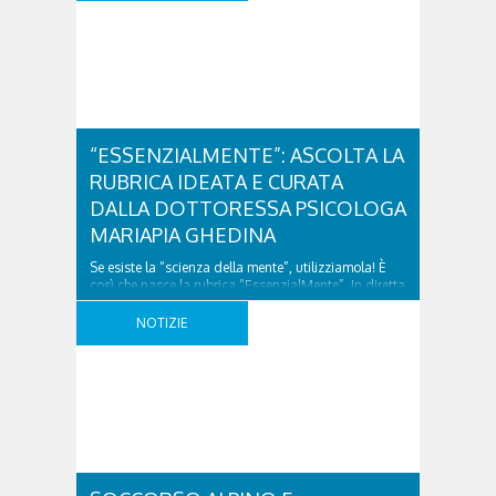
Sbarcati con un verricello di 30 metri, equipe medica
e tecnico di elisoccorso hanno ..
“ESSENZIALMENTE”: ASCOLTA LA
RUBRICA IDEATA E CURATA
DALLA DOTTORESSA PSICOLOGA
MARIAPIA GHEDINA
Se esiste la “scienza della mente”, utilizziamola! È
così che nasce la rubrica “EssenzialMente”. In diretta
a Radio Cortina, approfondirò un tema attuale di
psicologia e di comune interesse. Quale argomento
NOTIZIE
vi interessa? Puoi riferirmelo con un messaggio
privato. Ecco alcuni esempi: attacchi di panico,
dipendenza affettiva, gestione della rabbia,
gestione dei rapporti interpersonali…mi fermo ..