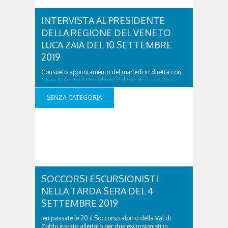
INTERVISTA AL PRESIDENTE
DELLA REGIONE DEL VENETO
LUCA ZAIA DEL 10 SETTEMBRE
2019
Consueto appuntamento del martedì in diretta con
Nives Milani e il Presidente del Veneto Luca Zaia.
Ascolta l’intervista dal lettore sottostante:
INTERVISTA AL PRESIDENTE DELLA REGIONE DEL
SENZA CATEGORIA
VENETO LUCA ZAIA DEL 10 SETTEMBRE 2019 was
last modified: Settembre 10th, 2019 by Redazione
Radio Cortina
SOCCORSI ESCURSIONISTI
NELLA TARDA SERA DEL 4
SETTEMBRE 2019
Ieri passate le 20 il Soccorso alpino della Val di
Zoldo è stato allertato per due escursionisti in