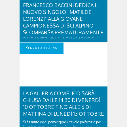
FRANCESCO BACCINI DEDICA IL
NUOVO SINGOLO “MATILDE
LORENZI” ALLA GIOVANE
CAMPIONESSA DI SCI ALPINO
SCOMPARSA PREMATURAMENTE
DURANTE UN ALLENAMENTO
DA VENERDÌ 24 OTTOBRE NEGLI STORE DIGITALI E
SENZA CATEGORIA
IN RADIO IL BRANO È NELLA COLONNA SONORA
DEL DOCUFILM “KRISTIAN GHEDINA: STORIE DI
SCI” DI PAOLO GALASSI Il cantautore genovese
Francesco Baccini torna con il brano inedito
“Matilde Lorenzi” (Edizioni Azzurra Music), primo
singolo che anticipa il nuovo album in uscita nel
2026 per Azzurra Music. ..
LA GALLERIA COMELICO SARÀ
CHIUSA DALLE 14.30 DI VENERDÌ
10 OTTOBRE FINO ALLE 6 DI
MATTINA DI LUNEDÌ 13 OTTOBRE
Si è tenuto oggi pomeriggio il tavolo prefettizio per
l’aggiornamento sui lavori Anas in corso presso la