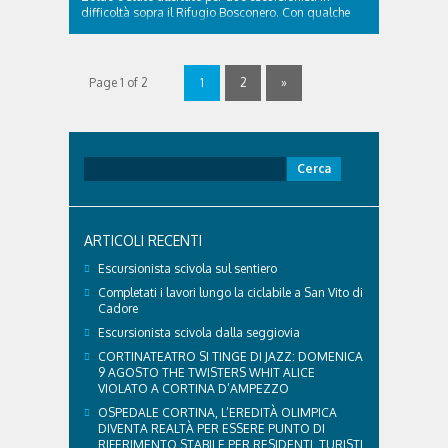
difficoltà sopra il Rifugio Bosconero. Con qualche
indicazione sommaria, due ventenni, lui di Padova,
lei di Dolo (VE), erano partiti nel pomeriggio da
Passo Cibiana con l’idea di fare un giro ad anello di
un’oretta e mezza ..
Page 1 of 2
1
2
»
Ricerca
per:
ARTICOLI RECENTI
Escursionista scivola sul sentiero
Completati i lavori lungo la ciclabile a San Vito di
Cadore
Escursionista scivola dalla seggiovia
CORTINATEATRO SI TINGE DI JAZZ: DOMENICA
9 AGOSTO THE TWISTERS WHIT ALICE
VIOLATO A CORTINA D’AMPEZZO
OSPEDALE CORTINA, L’EREDITÀ OLIMPICA
DIVENTA REALTÀ PER ESSERE PUNTO DI
RIFERIMENTO STABILE PER RESIDENTI, TURISTI