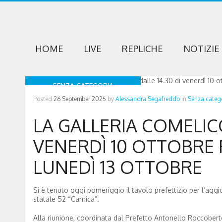
HOME
LIVE
REPLICHE
NOTIZIE
SENZA CATEGORIA
Posted
26 September 2025
by
Alessandra Segafreddo
in
Senza categ
LA GALLERIA COMELICO
VENERDÌ 10 OTTOBRE F
LUNEDÌ 13 OTTOBRE
Si è tenuto oggi pomeriggio il tavolo prefettizio per l’agg
statale 52 “Carnica”.
Alla riunione, coordinata dal Prefetto Antonello Roccobert