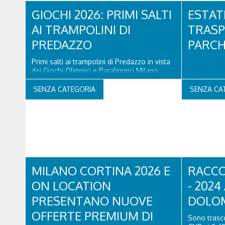
divertendoc
GIOCHI 2026: PRIMI SALTI
30 maggio 
ESTATE
incredibile
AI TRAMPOLINI DI
TRASP
tutti...
PREDAZZO
PARCH
Primi salti ai trampolini di Predazzo in vista
dei Giochi Olimpici e Paralimpici Milano
Cortina 2026. “Un gesto simbolico, ma
carico di significato: il trampolino torna a
SENZA CATEGORIA
SENZA CA
volare, e con lui il nostro Paese. Come
SIMICO, siamo orgogliosi di aver
accompagnato ogni fase di questo
percorso in...
MILANO CORTINA 2026 E
RACCO
ON LOCATION
- 2024
PRESENTANO NUOVE
DOLOM
OFFERTE PREMIUM DI
Sono trasco