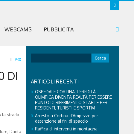
WEBCAMS
PUBBLICITA
Ricerca
930
per:
0 DI
ARTICOLI RECENTI
OSPEDALE CORTINA, L’EREDITÀ
OLIMPICA DIVENTA REALTÀ PER ESSERE
PUNTO DI RIFERIMENTO STABILE PER
RESIDENTI, TURISTI E SPORTIVI
 la strada
Arresto a Cortina d’Ampezzo per
detenzione ai fini di spaccio
Raffica di interventi in montagna
dore, Danta