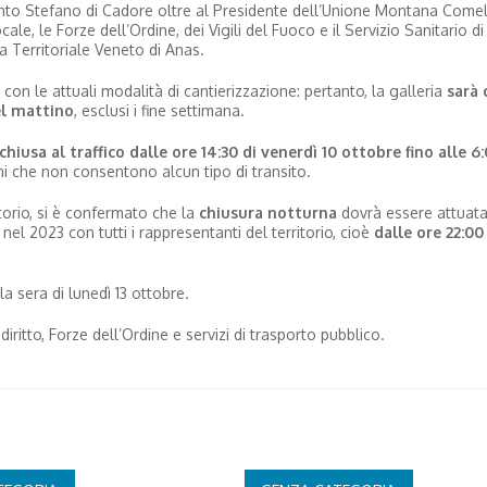
nto Stefano di Cadore oltre al Presidente dell’Unione Montana Comel
ale, le Forze dell’Ordine, dei Vigili del Fuoco e il Servizio Sanitario d
 Territoriale Veneto di Anas.
con le attuali modalità di cantierizzazione: pertanto, la galleria
sarà 
el mattino
, esclusi i fine settimana.
chiusa al traffico dalle ore 14:30 di venerdì 10 ottobre fino alle 6:
ni che non consentono alcun tipo di transito.
itorio, si è confermato che la
chiusura notturna
dovrà essere attuat
 nel 2023 con tutti i rappresentanti del territorio, cioè
dalle ore 22:00
la sera di lunedì 13 ottobre.
ritto, Forze dell’Ordine e servizi di trasporto pubblico.