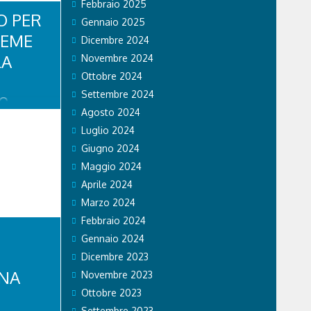
Febbraio 2025
 NELLA
O PER
ILM
Gennaio 2025
CI” DI
REME
Dicembre 2024
enovese
rano inedito
LA
Novembre 2024
a Music),
Ottobre 2024
Settembre 2024
9
Agosto 2024
Luglio 2024
in Val di
Giugno 2024
ellunesi,
Maggio 2024
A Dolomiti
Aprile 2024
ppassionati
l 2013 e che
Marzo 2024
re,
Febbraio 2024
ifra...
Gennaio 2024
Dicembre 2023
INA
Novembre 2023
Ottobre 2023
Settembre 2023