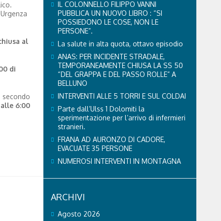
IL COLONNELLO FILIPPO VANNI
ico.
PUBBLICA UN NUOVO LIBRO : “SI
i Urgenza
POSSIEDONO LE COSE, NON LE
PERSONE”.
chiusa al
La salute in alta quota, ottavo episodio
ANAS: PER INCIDENTE STRADALE,
TEMPORANEAMENTE CHIUSA LA SS 50
00 di
“DEL GRAPPA E DEL PASSO ROLLE” A
BELLUNO
INTERVENTI ALLE 5 TORRI E SUL COLDAI
a secondo
 alle 6:00
Parte dall’Ulss 1 Dolomiti la
sperimentazione per l’arrivo di infermieri
stranieri.
FRANA AD AURONZO DI CADORE,
EVACUATE 35 PERSONE
NUMEROSI INTERVENTI IN MONTAGNA
ARCHIVI
Agosto 2026