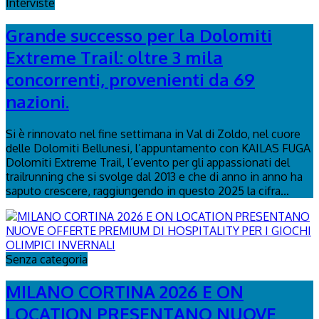
Interviste
Grande successo per la Dolomiti
Extreme Trail: oltre 3 mila
concorrenti, provenienti da 69
nazioni.
Si è rinnovato nel fine settimana in Val di Zoldo, nel cuore
delle Dolomiti Bellunesi, l’appuntamento con KAILAS FUGA
Dolomiti Extreme Trail, l’evento per gli appassionati del
trailrunning che si svolge dal 2013 e che di anno in anno ha
saputo crescere, raggiungendo in questo 2025 la cifra...
Senza categoria
MILANO CORTINA 2026 E ON
LOCATION PRESENTANO NUOVE