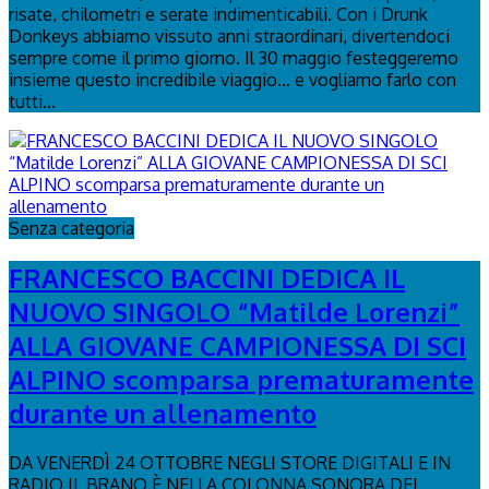
risate, chilometri e serate indimenticabili. Con i Drunk
Donkeys abbiamo vissuto anni straordinari, divertendoci
sempre come il primo giorno. Il 30 maggio festeggeremo
insieme questo incredibile viaggio… e vogliamo farlo con
tutti...
Senza categoria
FRANCESCO BACCINI DEDICA IL
NUOVO SINGOLO “Matilde Lorenzi”
ALLA GIOVANE CAMPIONESSA DI SCI
ALPINO scomparsa prematuramente
durante un allenamento
DA VENERDÌ 24 OTTOBRE NEGLI STORE DIGITALI E IN
RADIO IL BRANO È NELLA COLONNA SONORA DEL