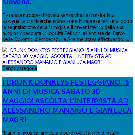
slovena.
È stata purtroppo ritrovata senza vita l'escursionista
slovena, le cui ricerche erano state intraprese ieri sera, dopo
la segnalazione della famiglia e il rinvenimento della sua
auto parcheggiata in località Felizon, all'entrata del Parco
delle Dolomiti d'Ampezzo. La 54enne stava effettuando il...
Senza categoria
I DRUNK DONKEYS FESTEGGIANO 15
ANNI DI MUSICA SABATO 30
MAGGIO! ASCOLTA L'INTERVISTA AD
ALESSANDRO MANAIGO E GIANLUCA
MAGRI
15 anni di musica, amicizia e puro rock. 15 anni di palchi,