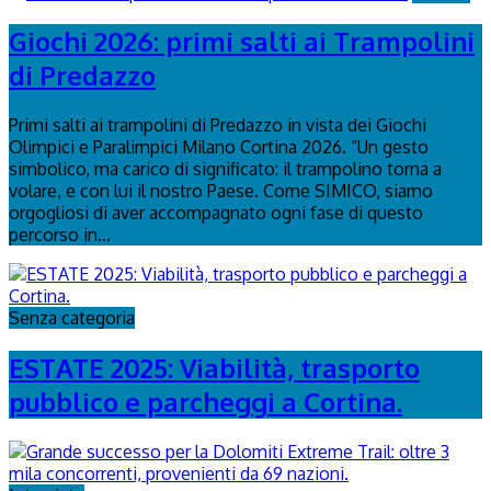
Giochi 2026: primi salti ai Trampolini
di Predazzo
Primi salti ai trampolini di Predazzo in vista dei Giochi
Olimpici e Paralimpici Milano Cortina 2026. “Un gesto
simbolico, ma carico di significato: il trampolino torna a
volare, e con lui il nostro Paese. Come SIMICO, siamo
orgogliosi di aver accompagnato ogni fase di questo
percorso in...
Senza categoria
ESTATE 2025: Viabilità, trasporto
pubblico e parcheggi a Cortina.