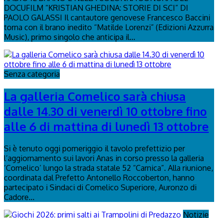
DOCUFILM “KRISTIAN GHEDINA: STORIE DI SCI” DI
PAOLO GALASSI Il cantautore genovese Francesco Baccini
torna con il brano inedito “Matilde Lorenzi” (Edizioni Azzurra
Music), primo singolo che anticipa il...
Senza categoria
La galleria Comelico sarà chiusa
dalle 14.30 di venerdì 10 ottobre fino
alle 6 di mattina di lunedì 13 ottobre
Si è tenuto oggi pomeriggio il tavolo prefettizio per
l’aggiornamento sui lavori Anas in corso presso la galleria
‘Comelico’ lungo la strada statale 52 “Carnica”. Alla riunione,
coordinata dal Prefetto Antonello Roccoberton, hanno
partecipato i Sindaci di Comelico Superiore, Auronzo di
Cadore...
Notizie