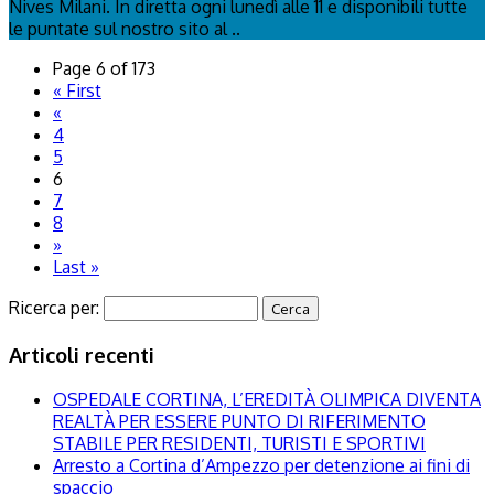
Nives Milani. In diretta ogni lunedì alle 11 e disponibili tutte
le puntate sul nostro sito al ..
Page 6 of 173
« First
«
4
5
6
7
8
»
Last »
Ricerca per:
Articoli recenti
OSPEDALE CORTINA, L’EREDITÀ OLIMPICA DIVENTA
REALTÀ PER ESSERE PUNTO DI RIFERIMENTO
STABILE PER RESIDENTI, TURISTI E SPORTIVI
Arresto a Cortina d’Ampezzo per detenzione ai fini di
spaccio