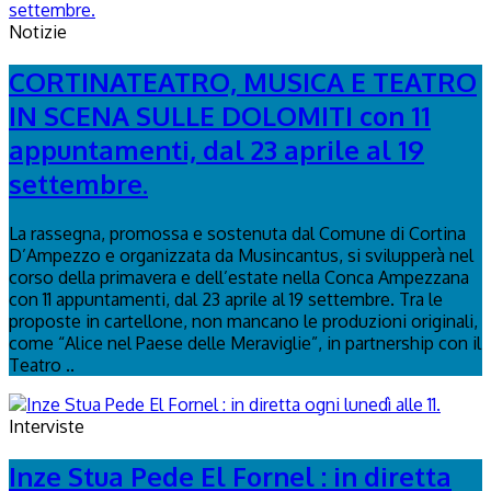
Notizie
CORTINATEATRO, MUSICA E TEATRO
IN SCENA SULLE DOLOMITI con 11
appuntamenti, dal 23 aprile al 19
settembre.
La rassegna, promossa e sostenuta dal Comune di Cortina
D’Ampezzo e organizzata da Musincantus, si svilupperà nel
corso della primavera e dell’estate nella Conca Ampezzana
con 11 appuntamenti, dal 23 aprile al 19 settembre. Tra le
proposte in cartellone, non mancano le produzioni originali,
come “Alice nel Paese delle Meraviglie”, in partnership con il
Teatro ..
Interviste
Inze Stua Pede El Fornel : in diretta