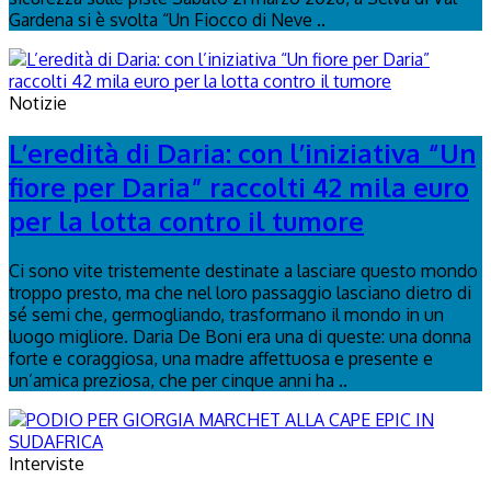
Gardena si è svolta “Un Fiocco di Neve ..
Notizie
L’eredità di Daria: con l’iniziativa “Un
fiore per Daria” raccolti 42 mila euro
per la lotta contro il tumore
Ci sono vite tristemente destinate a lasciare questo mondo
troppo presto, ma che nel loro passaggio lasciano dietro di
sé semi che, germogliando, trasformano il mondo in un
luogo migliore. Daria De Boni era una di queste: una donna
forte e coraggiosa, una madre affettuosa e presente e
un’amica preziosa, che per cinque anni ha ..
Interviste