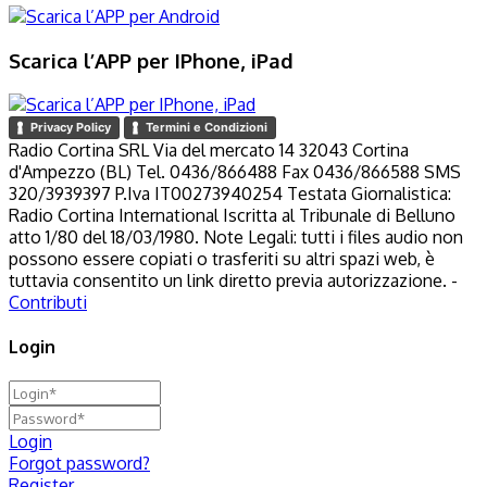
Scarica l’APP per IPhone, iPad
Privacy Policy
Termini e Condizioni
Radio Cortina SRL Via del mercato 14 32043 Cortina
d'Ampezzo (BL) Tel. 0436/866488 Fax 0436/866588 SMS
320/3939397 P.Iva IT00273940254 Testata Giornalistica:
Radio Cortina International Iscritta al Tribunale di Belluno
atto 1/80 del 18/03/1980. Note Legali: tutti i files audio non
possono essere copiati o trasferiti su altri spazi web, è
tuttavia consentito un link diretto previa autorizzazione. -
Contributi
Login
Login
Forgot password?
Register