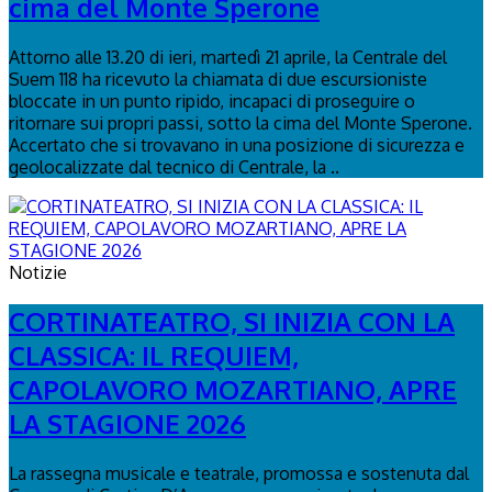
cima del Monte Sperone
Attorno alle 13.20 di ieri, martedì 21 aprile, la Centrale del
Suem 118 ha ricevuto la chiamata di due escursioniste
bloccate in un punto ripido, incapaci di proseguire o
ritornare sui propri passi, sotto la cima del Monte Sperone.
Accertato che si trovavano in una posizione di sicurezza e
geolocalizzate dal tecnico di Centrale, la ..
Notizie
CORTINATEATRO, SI INIZIA CON LA
CLASSICA: IL REQUIEM,
CAPOLAVORO MOZARTIANO, APRE
LA STAGIONE 2026
La rassegna musicale e teatrale, promossa e sostenuta dal