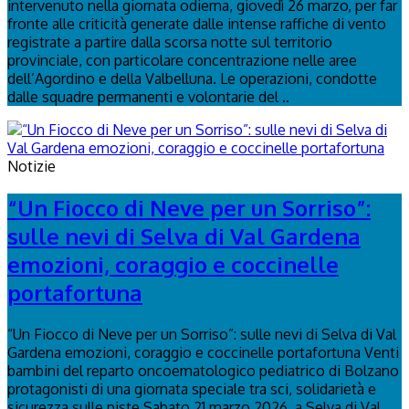
intervenuto nella giornata odierna, giovedì 26 marzo, per far
fronte alle criticità generate dalle intense raffiche di vento
registrate a partire dalla scorsa notte sul territorio
provinciale, con particolare concentrazione nelle aree
dell’Agordino e della Valbelluna. Le operazioni, condotte
dalle squadre permanenti e volontarie del ..
Notizie
“Un Fiocco di Neve per un Sorriso”:
sulle nevi di Selva di Val Gardena
emozioni, coraggio e coccinelle
portafortuna
“Un Fiocco di Neve per un Sorriso”: sulle nevi di Selva di Val
Gardena emozioni, coraggio e coccinelle portafortuna Venti
bambini del reparto oncoematologico pediatrico di Bolzano
protagonisti di una giornata speciale tra sci, solidarietà e
sicurezza sulle piste Sabato 21 marzo 2026, a Selva di Val