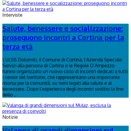
Interviste
Salute, benessere e socializzazione:
proseguono incontri a Cortina per la
terza età
L’ULSS Dolomiti, il Comune di Cortina, l’Azienda Speciale
Servizi alla persona di Cortina e le Regole D’Ampezzo
hanno organizzato un nuovo ciclo di incontri dedicati a tutti
i senior del territorio, che rappresentano una importante
risorsa per la comunità, su temi legati alla salute e al
benessere. Dopo l’esperienza degli incontri svoltisi la fine
dello ..
Notizie
Valanga di grandi dimensioni sul