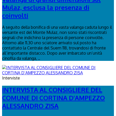
Mulaz, esclusa la presenza di
coinvolti
A seguito della bonifica di una vasta valanga caduta lungo il
versante est del Monte Mulaz, non sono stati riscontrati
segnali che indichino la presenza di persone coinvolte.
Attorno alle 11.30 uno sciatore arrivato sul posto ha
contattato la Centrale del Suem 118, trovandosi di fronte
all’importante distacco. Dopo aver imbarcato un’unità
cinofila da valanga, ..
Interviste
INTERVISTA AL CONSIGLIERE DEL
COMUNE DI CORTINA D’AMPEZZO
ALESSANDRO ZISA