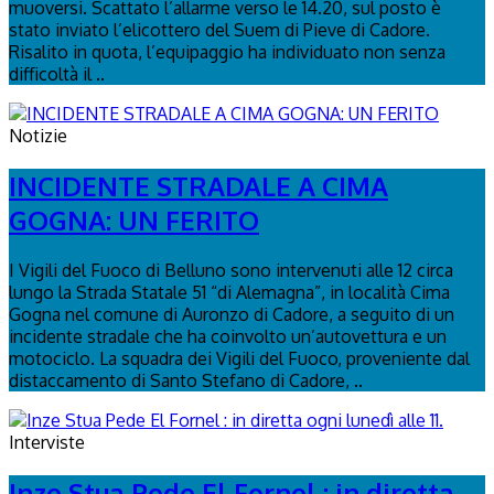
muoversi. Scattato l’allarme verso le 14.20, sul posto è
stato inviato l’elicottero del Suem di Pieve di Cadore.
Risalito in quota, l’equipaggio ha individuato non senza
difficoltà il ..
Notizie
INCIDENTE STRADALE A CIMA
GOGNA: UN FERITO
I Vigili del Fuoco di Belluno sono intervenuti alle 12 circa
lungo la Strada Statale 51 “di Alemagna”, in località Cima
Gogna nel comune di Auronzo di Cadore, a seguito di un
incidente stradale che ha coinvolto un’autovettura e un
motociclo. La squadra dei Vigili del Fuoco, proveniente dal
distaccamento di Santo Stefano di Cadore, ..
Interviste
Inze Stua Pede El Fornel : in diretta