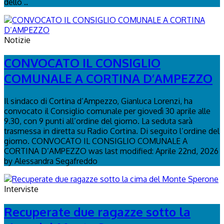
dello ..
Notizie
CONVOCATO IL CONSIGLIO
COMUNALE A CORTINA D’AMPEZZO
Il sindaco di Cortina d’Ampezzo, Gianluca Lorenzi, ha
convocato il Consiglio comunale per giovedì 30 aprile alle
9.30, con 9 punti all’ordine del giorno. La seduta sarà
trasmessa in diretta su Radio Cortina. Di seguito l’ordine del
giorno. CONVOCATO IL CONSIGLIO COMUNALE A
CORTINA D’AMPEZZO was last modified: Aprile 22nd, 2026
by Alessandra Segafreddo
Interviste
Recuperate due ragazze sotto la