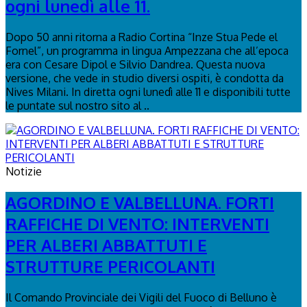
ogni lunedì alle 11.
Dopo 50 anni ritorna a Radio Cortina “Inze Stua Pede el
Fornel”, un programma in lingua Ampezzana che all’epoca
era con Cesare Dipol e Silvio Dandrea. Questa nuova
versione, che vede in studio diversi ospiti, è condotta da
Nives Milani. In diretta ogni lunedì alle 11 e disponibili tutte
le puntate sul nostro sito al ..
Notizie
AGORDINO E VALBELLUNA. FORTI
RAFFICHE DI VENTO: INTERVENTI
PER ALBERI ABBATTUTI E
STRUTTURE PERICOLANTI
Il Comando Provinciale dei Vigili del Fuoco di Belluno è