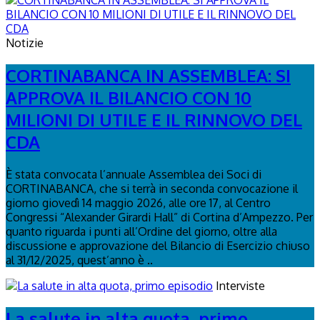
Notizie
CORTINABANCA IN ASSEMBLEA: SI
APPROVA IL BILANCIO CON 10
MILIONI DI UTILE E IL RINNOVO DEL
CDA
È stata convocata l’annuale Assemblea dei Soci di
CORTINABANCA, che si terrà in seconda convocazione il
giorno giovedì 14 maggio 2026, alle ore 17, al Centro
Congressi “Alexander Girardi Hall” di Cortina d’Ampezzo. Per
quanto riguarda i punti all’Ordine del giorno, oltre alla
discussione e approvazione del Bilancio di Esercizio chiuso
al 31/12/2025, quest’anno è ..
Interviste
La salute in alta quota, primo