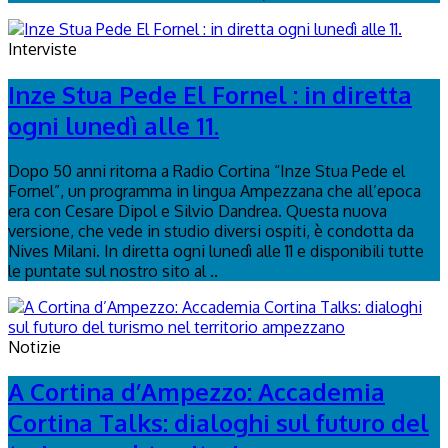
Interviste
Inze Stua Pede El Fornel : in diretta
ogni lunedì alle 11.
Dopo 50 anni ritorna a Radio Cortina “Inze Stua Pede el
Fornel”, un programma in lingua Ampezzana che all’epoca
era con Cesare Dipol e Silvio Dandrea. Questa nuova
versione, che vede in studio diversi ospiti, è condotta da
Nives Milani. In diretta ogni lunedì alle 11 e disponibili tutte
le puntate sul nostro sito al ..
Notizie
A Cortina d’Ampezzo: Accademia
Cortina Talks: dialoghi sul futuro del