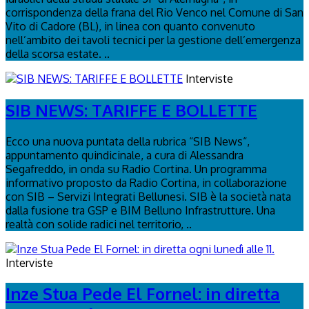
corrispondenza della frana del Rio Venco nel Comune di San
Vito di Cadore (BL), in linea con quanto convenuto
nell’ambito dei tavoli tecnici per la gestione dell’emergenza
della scorsa estate. ..
Interviste
SIB NEWS: TARIFFE E BOLLETTE
Ecco una nuova puntata della rubrica “SIB News“,
appuntamento quindicinale, a cura di Alessandra
Segafreddo, in onda su Radio Cortina. Un programma
informativo proposto da Radio Cortina, in collaborazione
con SIB – Servizi Integrati Bellunesi. SIB è la società nata
dalla fusione tra GSP e BIM Belluno Infrastrutture. Una
realtà con solide radici nel territorio, ..
Interviste
Inze Stua Pede El Fornel: in diretta