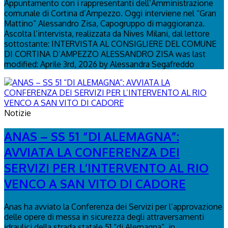
Appuntamento con i rappresentanti dell’Amministrazione
comunale di Cortina d’Ampezzo. Oggi interviene nel “Gran
Mattino” Alessandro Zisa, Capogruppo di maggioranza.
Ascolta l’intervista, realizzata da Nives Milani, dal lettore
sottostante: INTERVISTA AL CONSIGLIERE DEL COMUNE
DI CORTINA D’AMPEZZO ALESSANDRO ZISA was last
modified: Aprile 3rd, 2026 by Alessandra Segafreddo
Notizie
ANAS – SS 51 “DI ALEMAGNA”:
AVVIATA LA CONFERENZA DEI
SERVIZI PER L’INTERVENTO AL RIO
VENCO A SAN VITO DI CADORE
Anas ha avviato la Conferenza dei Servizi per l’approvazione
delle opere di messa in sicurezza degli attraversamenti
idraulici della strada statale 51 “di Alemagna”, in