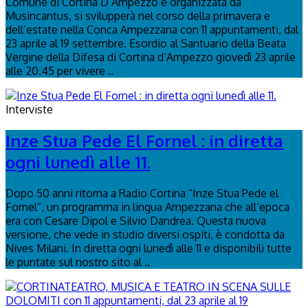
Comune di Cortina D’Ampezzo e organizzata da
Musincantus, si svilupperà nel corso della primavera e
dell’estate nella Conca Ampezzana con 11 appuntamenti, dal
23 aprile al 19 settembre. Esordio al Santuario della Beata
Vergine della Difesa di Cortina d’Ampezzo giovedì 23 aprile
alle 20.45 per vivere ..
Interviste
Inze Stua Pede El Fornel : in diretta
ogni lunedì alle 11.
Dopo 50 anni ritorna a Radio Cortina “Inze Stua Pede el
Fornel”, un programma in lingua Ampezzana che all’epoca
era con Cesare Dipol e Silvio Dandrea. Questa nuova
versione, che vede in studio diversi ospiti, è condotta da
Nives Milani. In diretta ogni lunedì alle 11 e disponibili tutte
le puntate sul nostro sito al ..