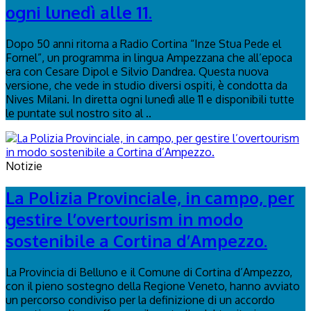
ogni lunedì alle 11.
Dopo 50 anni ritorna a Radio Cortina “Inze Stua Pede el
Fornel”, un programma in lingua Ampezzana che all’epoca
era con Cesare Dipol e Silvio Dandrea. Questa nuova
versione, che vede in studio diversi ospiti, è condotta da
Nives Milani. In diretta ogni lunedì alle 11 e disponibili tutte
le puntate sul nostro sito al ..
Notizie
La Polizia Provinciale, in campo, per
gestire l’overtourism in modo
sostenibile a Cortina d’Ampezzo.
La Provincia di Belluno e il Comune di Cortina d’Ampezzo,
con il pieno sostegno della Regione Veneto, hanno avviato
un percorso condiviso per la definizione di un accordo