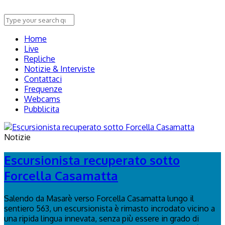
Home
Live
Repliche
Notizie & Interviste
Contattaci
Frequenze
Webcams
Pubblicita
Notizie
Escursionista recuperato sotto
Forcella Casamatta
Salendo da Masarè verso Forcella Casamatta lungo il
sentiero 563, un escursionista è rimasto incrodato vicino a
una ripida lingua innevata, senza più essere in grado di