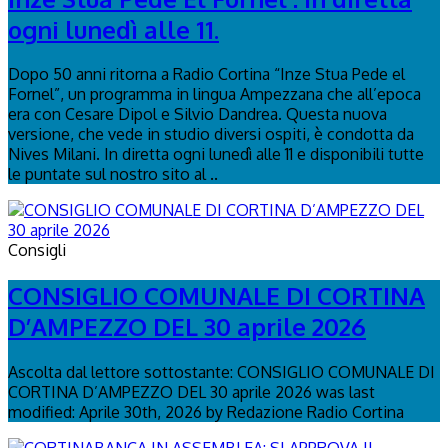
ogni lunedì alle 11.
Dopo 50 anni ritorna a Radio Cortina “Inze Stua Pede el
Fornel”, un programma in lingua Ampezzana che all’epoca
era con Cesare Dipol e Silvio Dandrea. Questa nuova
versione, che vede in studio diversi ospiti, è condotta da
Nives Milani. In diretta ogni lunedì alle 11 e disponibili tutte
le puntate sul nostro sito al ..
Consigli
CONSIGLIO COMUNALE DI CORTINA
D’AMPEZZO DEL 30 aprile 2026
Ascolta dal lettore sottostante: CONSIGLIO COMUNALE DI
CORTINA D’AMPEZZO DEL 30 aprile 2026 was last
modified: Aprile 30th, 2026 by Redazione Radio Cortina