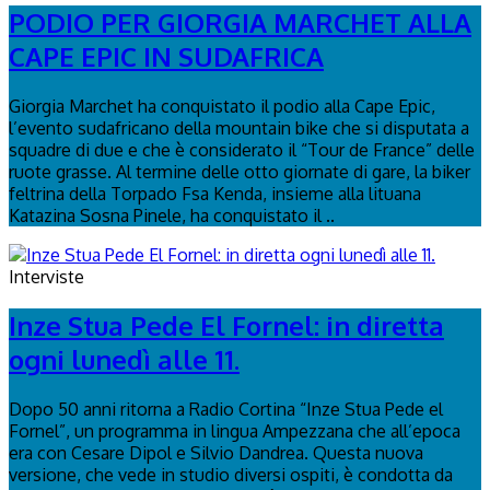
PODIO PER GIORGIA MARCHET ALLA
CAPE EPIC IN SUDAFRICA
Giorgia Marchet ha conquistato il podio alla Cape Epic,
l’evento sudafricano della mountain bike che si disputata a
squadre di due e che è considerato il “Tour de France” delle
ruote grasse. Al termine delle otto giornate di gare, la biker
feltrina della Torpado Fsa Kenda, insieme alla lituana
Katazina Sosna Pinele, ha conquistato il ..
Interviste
Inze Stua Pede El Fornel: in diretta
ogni lunedì alle 11.
Dopo 50 anni ritorna a Radio Cortina “Inze Stua Pede el
Fornel”, un programma in lingua Ampezzana che all’epoca
era con Cesare Dipol e Silvio Dandrea. Questa nuova
versione, che vede in studio diversi ospiti, è condotta da