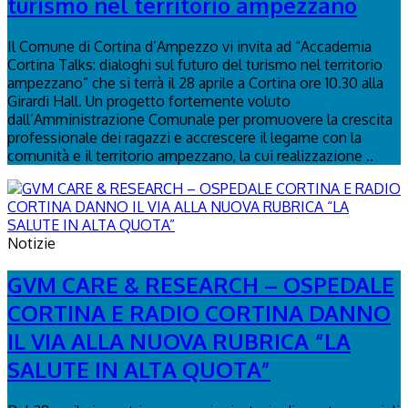
turismo nel territorio ampezzano
Il Comune di Cortina d’Ampezzo vi invita ad “Accademia
Cortina Talks: dialoghi sul futuro del turismo nel territorio
ampezzano” che si terrà il 28 aprile a Cortina ore 10.30 alla
Girardi Hall. Un progetto fortemente voluto
dall’Amministrazione Comunale per promuovere la crescita
professionale dei ragazzi e accrescere il legame con la
comunità e il territorio ampezzano, la cui realizzazione ..
Notizie
GVM CARE & RESEARCH – OSPEDALE
CORTINA E RADIO CORTINA DANNO
IL VIA ALLA NUOVA RUBRICA “LA
SALUTE IN ALTA QUOTA”