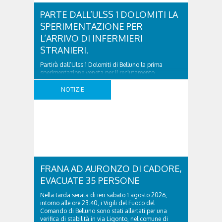
PARTE DALL’ULSS 1 DOLOMITI LA
SPERIMENTAZIONE PER
L’ARRIVO DI INFERMIERI
STRANIERI.
Partirà dall’Ulss 1 Dolomiti di Belluno la prima
sperimentazione veneta per il reclutamento,
inserimento e formazione di infermieri provenienti
dall’estero. L’iniziativa è stata presentata oggi a
NOTIZIE
Belluno, alla presenza dell’Assessore regionale alla
Sanità Gino Gerosa. Oltre alla Regione del Veneto,
alla Prefettura e all’Ulss Dolomiti, hanno partecipato
i rappresentanti degli Enti Locali, dell’Università di
Padova, ..
FRANA AD AURONZO DI CADORE,
EVACUATE 35 PERSONE
Nella tarda serata di ieri sabato 1 agosto 2026,
intorno alle ore 23:40, i Vigili del Fuoco del
Comando di Belluno sono stati allertati per una
verifica di stabilità in via Ligonto, nel comune di