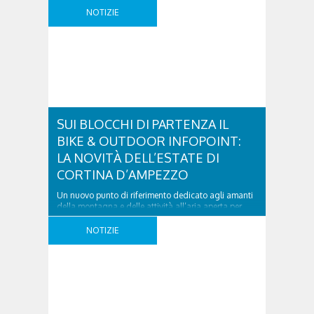
più in grado di spostarsi. Falco ..
NOTIZIE
SUI BLOCCHI DI PARTENZA IL
BIKE & OUTDOOR INFOPOINT:
LA NOVITÀ DELL’ESTATE DI
CORTINA D’AMPEZZO
Un nuovo punto di riferimento dedicato agli amanti
della montagna e delle attività all’aria aperta per
scoprire il meglio dell’offerta outdoor della Regina
delle Dolomiti. Cortina d’Ampezzo arricchisce la
NOTIZIE
propria accoglienza con una nuova iniziativa
pensata per chi sceglie la montagna in estate. Apre
oggi il Bike & Outdoor Infopoint, uno spazio
interamente dedicato a ..