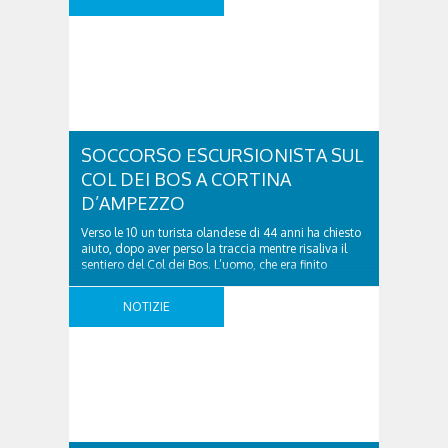
SOCCORSO ESCURSIONISTA SUL
COL DEI BOS A CORTINA
D’AMPEZZO
Verso le 10 un turista olandese di 44 anni ha chiesto
aiuto, dopo aver perso la traccia mentre risaliva il
sentiero del Col dei Bos. L’uomo, che era finito
incrodato sulla parete, sotto la verticale allo storico
ospedale militare, tra la Ferrata truppe alpine e le
NOTIZIE
Torri del Falzarego, era riuscito a mandare le
coordinate ..