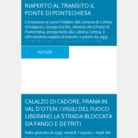
RIAPERTO AL TRANSITO IL
PONTE DI PONTECHIESA
L’Assessore ai Lavori Pubblici del Comune di Cortina
d’Ampezzo, Giorgio Da Rin, informa che il Ponte di
Pontechiesa, prospiciente alla Latteria Cortina, è
ufficialmente riaperto al transito a partire da oggi,
sabato 8 agosto, dopo il completamento delle
verifiche e il positivo collaudo dell’opera. Il ponte ha
infatti superato tutte le procedure di collaudo
NOTIZIE
previste ..
CALALZO DI CADORE, FRANA IN
VAL D’OTEN: I VIGILI DEL FUOCO
LIBERANO LA STRADA BLOCCATA
DA FANGO E DETRITI
Nella giornata di oggi, venerdì 7 agosto, i Vigili del
Fuoco del Comando di Belluno sono intervenuti in