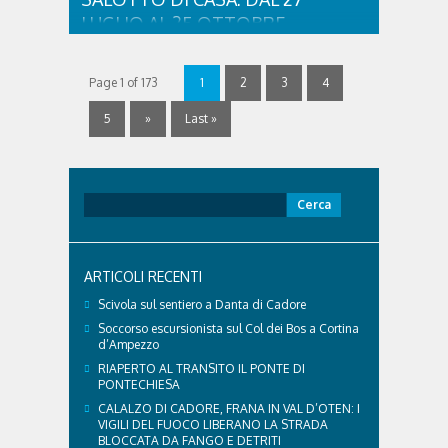
LUGLIO AL 25 OTTOBRE
CONCERTI E RESIDENZE
D’ARTISTA NELLE ABITAZIONI DI
Page 1 of 173
1
2
3
4
CORTINA D’AMPEZZO E NEI
LUOGHI DELLA PROVINCIA DI
5
»
Last »
BELLUNO”
“Quando un musicista suona a due metri da chi
ascolta cambia tutto: cambia il suono, cambia il
Ricerca
modo di stare seduti, cambia soprattutto il rapporto
per:
tra chi la cultura la produce e chi la riceve. Abitare la
Musica parte esattamente da qui, e lo fa scegliendo
la porta di casa invece del grande palco”, ha ..
ARTICOLI RECENTI
Scivola sul sentiero a Danta di Cadore
Soccorso escursionista sul Col dei Bos a Cortina
d’Ampezzo
RIAPERTO AL TRANSITO IL PONTE DI
PONTECHIESA
CALALZO DI CADORE, FRANA IN VAL D’OTEN: I
VIGILI DEL FUOCO LIBERANO LA STRADA
BLOCCATA DA FANGO E DETRITI