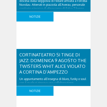
discesa dalla seggiovia di Fedare arrivata a Forcella
Nuvolau. Atterrati in piazzola all’Averau, personale
sanitario e tecnico di elisoccorso di Falco 2 hanno
raggiunto il 74enne di Teolo, che nella caduta aveva
riportato un sospetto trauma alla testa ..
NOTIZIE
CORTINATEATRO SI TINGE DI
JAZZ: DOMENICA 9 AGOSTO THE
TWISTERS WHIT ALICE VIOLATO
A CORTINA D’AMPEZZO
Un appuntamento all’insegna di blues, funky e soul
con il quale si rinnova una collaborazione
collaudata, quella con il Dolomiti Blues&Soul
Festival. Domenica 9 agosto alle 18.00 in piazza
NOTIZIE
Dibona andrà in scena uno show carico di groove,
con una collaudatissima sessione ritmica e
l’inconfondibile voce graffiante di Alice Violato.
Dopo la musica classica, l’operetta, ..