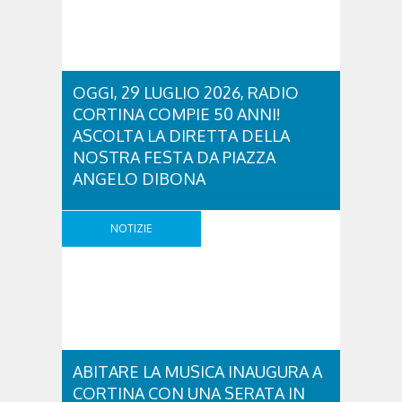
OGGI, 29 LUGLIO 2026, RADIO
CORTINA COMPIE 50 ANNI!
ASCOLTA LA DIRETTA DELLA
NOSTRA FESTA DA PIAZZA
ANGELO DIBONA
E’ stata una bellissima festa, con una lunga diretta
dal centro di Cortina, in Piazza Angelo Dibona.
NOTIZIE
Ascolta la diretta della nostra Festa dal lettore
sottostante: OGGI, 29 LUGLIO 2026, RADIO
CORTINA COMPIE 50 ANNI! ASCOLTA LA DIRETTA
DELLA NOSTRA FESTA DA PIAZZA ANGELO
DIBONA was last modified: Luglio 29th, 2026 by
simona
ABITARE LA MUSICA INAUGURA A
CORTINA CON UNA SERATA IN