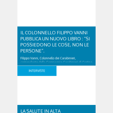
IL COLONNELLO FILIPPO VANNI
PUBBLICA UN NUOVO LIBRO : “SI
POSSIEDONO LE COSE, NON LE
PERSONE”.
Filippo Vanni, Colonnello dei Carabinieri,
comandante della Compagnia Carabinieri di Cortina
d’Ampezzo sino al 2010, esperto di legislazione
nazionale ed europea, è l’ideatore del progetto di
INTERVISTE
tutela “Una stanza tutta per sé”, modello diffuso in
Italia e Francia. Giurista e autore, svolge attività
accademica e divulgativa focalizzata sulla
criminologia e sulla difesa dei diritti fondamentali. ..
LA SALUTE IN ALTA