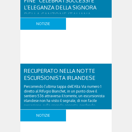
FINE” CELEBRA I SUCCESSI E
L’ELEGANZA DELLA SIGNORA
DELLA CANZONE ITALIANA
Protagonista sul palco dell’Alexander Girardi Hall di
NOTIZIE
Cortina d’Ampezzo martedì 4 agosto alle 20.45 sarà
la cantante Cecilia Ottaviani, accompagnata
dall’Ensemble Corelli diretto dal primo violino
concertatore Nicola Nieddu. Un racconto musicale
delicato e appassionato: un viaggio tra melodie
senza tempo, capace di evocare atmosfere, ricordi e
quella particolare sensibilità interpretativa che ha
reso unica la voce di ..
RECUPERATO NELLA NOTTE
ESCURSIONISTA IRLANDESE
Percorrendo l’ultima tappa dell’Alta Via numero 1
diretto al Rifugio Bianchet, in un punto dove il
sentiero 536 attraversa il torrente, un escursionista
irlandese non ha visto il segnale, di non facile
percezione, sulla sponda opposta, perdendo
l’orientamento e proseguendo finché non è sceso il
buio ed è stato costretto a fermarsi. Attorno a
NOTIZIE
mezzanotte ..