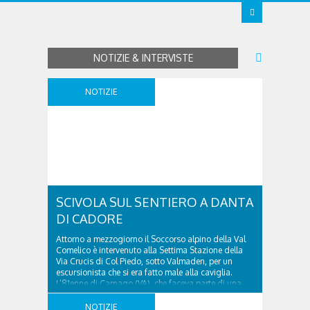
NOTIZIE & INTERVISTE
NOTIZIE
SCIVOLA SUL SENTIERO A DANTA
DI CADORE
Attorno a mezzogiorno il Soccorso alpino della Val
Comelico è intervenuto alla Settima Stazione della
Via Crucis di Col Piedo, sotto Valmaden, per un
escursionista che si era fatto male alla caviglia.
L’81enne di Carnago (VA), che faceva parte di una
comitiva e aveva riportato un trauma alla caviglia, è
stato accompagnato sulla strada e ..
NOTIZIE