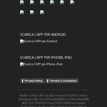
SCARICA L’APP PER ANDROID
SCARICA L’APP PER IPHONE, IPAD
Privacy Policy
Termini e Condizioni
Radio Cortina SRL Via del mercato 14 32043 Cortina
d'Ampezzo (BL) Tel. 0436/866488 Fax 0436/866588
SMS 320/3939397 P.Iva IT00273940254 Testata
Giornalistica: Radio Cortina International Iscritta al