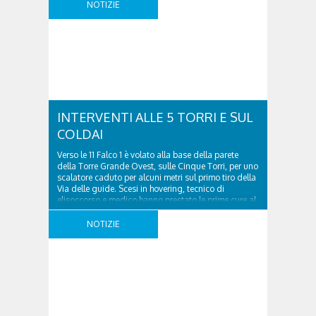
NOTIZIE
Rolle”, al km 14,000 a Belluno. Nel sinistro, che ha
coinvolto una moto e un’autovettura, si registra una
persona deceduta. Istituite deviazioni in loco. Sul
posto sono presenti le squadre Anas, i Vigili del
fuoco e le Forze ..
INTERVENTI ALLE 5 TORRI E SUL
COLDAI
Verso le 11 Falco 1 è volato alla base della parete
della Torre Grande Ovest, sulle Cinque Torri, per uno
scalatore caduto per alcuni metri sul primo tiro della
Via delle guide. Scesi in hovering, tecnico di
elisoccorso e medico hanno prestato le prime cure al
43enne ungherese, che si era fatto male alla caviglia.
..
NOTIZIE