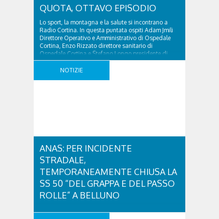
QUOTA, OTTAVO EPISODIO
Lo sport, la montagna e la salute si incontrano a
Radio Cortina. In questa puntata ospiti Adam Jmili
Direttore Operativo e Amministrativo di Ospedale
Cortina, Enzo Rizzato direttore sanitario di
Ospedale Cortina e Stefano Longo presidente di
Fondazione Cortina. GVM Care & Research – tra i
principali gruppi ospedalieri italiani con strutture
NOTIZIE
sanitarie d’eccellenza presenti in Italia e ..
ANAS: PER INCIDENTE
STRADALE,
TEMPORANEAMENTE CHIUSA LA
SS 50 “DEL GRAPPA E DEL PASSO
ROLLE” A BELLUNO
A causa di un incidente stradale, temporaneamente
chiusa la strada statale 50 “del Grappa e del Passo