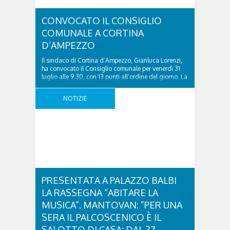
CONVOCATO IL CONSIGLIO
COMUNALE A CORTINA
D’AMPEZZO
Il sindaco di Cortina d’Ampezzo, Gianluca Lorenzi,
ha convocato il Consiglio comunale per venerdì 31
luglio alle 9.30, con 13 punti all’ordine del giorno. La
seduta sarà trasmessa in diretta su Radio Cortina.
Di seguito l’ordine del giorno. CONVOCATO IL
NOTIZIE
CONSIGLIO COMUNALE A CORTINA D’AMPEZZO
was last modified: Luglio 24th, 2026 by Alessandra
Segafreddo
PRESENTATA A PALAZZO BALBI
LA RASSEGNA “ABITARE LA
MUSICA”. MANTOVAN: ”PER UNA
SERA IL PALCOSCENICO È IL
SALOTTO DI CASA: DAL 27