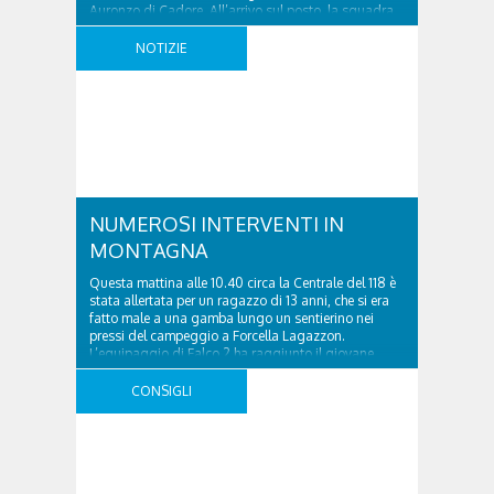
Auronzo di Cadore. All’arrivo sul posto, la squadra
del distaccamento di Santo Stefano di Cadore ha
rilevato un fronte franoso ..
NOTIZIE
NUMEROSI INTERVENTI IN
MONTAGNA
Questa mattina alle 10.40 circa la Centrale del 118 è
stata allertata per un ragazzo di 13 anni, che si era
fatto male a una gamba lungo un sentierino nei
pressi del campeggio a Forcella Lagazzon.
L’equipaggio di Falco 2 ha raggiunto il giovane
vicentino di Dueville e, con il supporto di un
volontario del ..
CONSIGLI