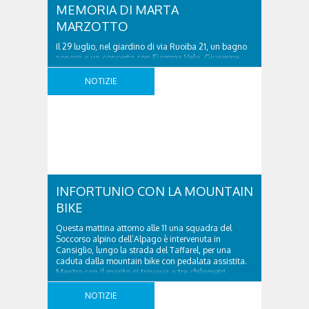
MEMORIA DI MARTA
MARZOTTO
Il 29 luglio, nel giardino di via Ruoiba 21, un bagno
sonoro e un concerto con Fiamma Velo, Giuseppe
Locatello e Mirko Gragnato Mercoledì 29 luglio
2026 prende avvio a Cortina d’Ampezzo la prima
NOTIZIE
edizione di Abitare la Musica, progetto di residenze
artistiche e concerti diffusi tra case, giardini e luoghi
culturali della provincia di ..
INFORTUNIO CON LA MOUNTAIN
BIKE
Questa mattina attorno alle 11 una squadra del
Soccorso alpino dell’Alpago è intervenuta in
Cansiglio, lungo la strada del Taffarel, per una
caduta dalla mountain bike con pedalata assistita.
Mentre con il marito si trovava a tre chilometri
dall’incrocio con la strada, che sale verso Malga
Mezzomiglio e a destra scende a Pian Osteria, nello
NOTIZIE
..