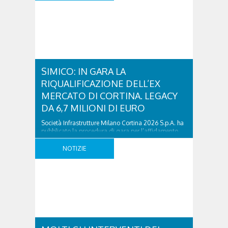
SIMICO: IN GARA LA
RIQUALIFICAZIONE DELL’EX
MERCATO DI CORTINA. LEGACY
DA 6,7 MILIONI DI EURO
Società Infrastrutture Milano Cortina 2026 S.p.A. ha
pubblicato la procedura di gara per l’affidamento
dei lavori relativi alla riqualificazione della Piazza Ex
Mercato nel Comune di Cortina d’Ampezzo.
NOTIZIE
L’intervento è finalizzato alla riqualificazione
dell’area dell’ex mercato mediante la realizzazione
di un parcheggio interrato, di una nuova piazza
pedonale e di un edificio multifunzionale destinato
ad ..