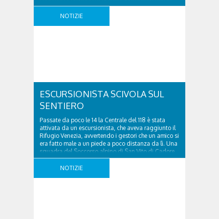
località Diassa, in Val d’Oten, nel comune di Calalzo
di Cadore, per liberare una strada rimasta bloccata
NOTIZIE
a seguito di una frana verificatasi intorno alle ore
18:00 di ieri. Le ruspe dei GOS (Gruppo Operativo
Speciale) dei ..
ESCURSIONISTA SCIVOLA SUL
SENTIERO
Passate da poco le 14 la Centrale del 118 è stata
attivata da un escursionista, che aveva raggiunto il
Rifugio Venezia, avvertendo i gestori che un amico si
era fatto male a un piede a poco distanza da lì. Una
squadra del Soccorso alpino di San Vito di Cadore
ha quindi raggiunto l’infortunato, un 26enne ..
NOTIZIE