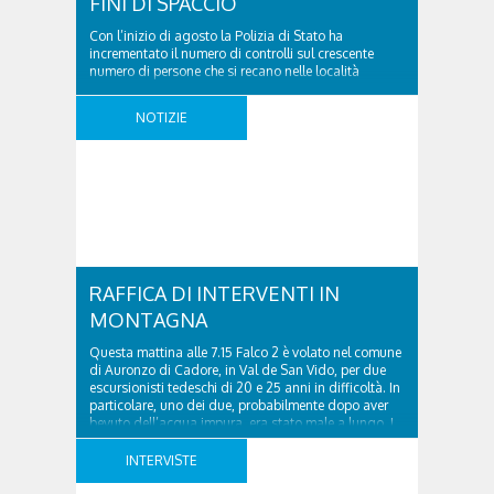
FINI DI SPACCIO
Con l’inizio di agosto la Polizia di Stato ha
incrementato il numero di controlli sul crescente
numero di persone che si recano nelle località
turistiche della provincia. Nel pomeriggio del 2
agosto 2026 la volante del Commissariato di
NOTIZIE
Cortina ha tratto in arresto un cittadino sloveno,
classe 2002, per il reato di detenzione ai fini ..
RAFFICA DI INTERVENTI IN
MONTAGNA
Questa mattina alle 7.15 Falco 2 è volato nel comune
di Auronzo di Cadore, in Val de San Vido, per due
escursionisti tedeschi di 20 e 25 anni in difficoltà. In
particolare, uno dei due, probabilmente dopo aver
bevuto dell’acqua impura, era stato male a lungo. I
due ragazzi, che avevano passato la notte sopra ..
INTERVISTE