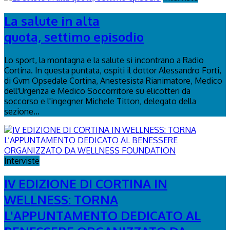
La salute in alta
quota, settimo episodio
Lo sport, la montagna e la salute si incontrano a Radio
Cortina. In questa puntata, ospiti il dottor Alessandro Forti,
di Gvm Opsedale Cortina, Anestesista Rianimatore, Medico
dell'Urgenza e Medico Soccorritore su elicotteri da
soccorso e l'ingegner Michele Titton, delegato della
sezione...
Interviste
IV EDIZIONE DI CORTINA IN
WELLNESS: TORNA
L'APPUNTAMENTO DEDICATO AL