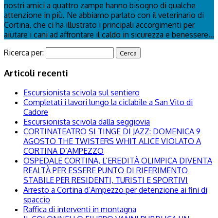
nostri amici a quattro zampe hanno bisogno di qualche
attenzione in più. Ne abbiamo parlato con il veterinario di
Cortina, che ci ha illustrato i principali accorgimenti per
aiutare i cani ad affrontare il caldo in sicurezza e benessere...
Ricerca per:
Articoli recenti
Escursionista scivola sul sentiero
Completati i lavori lungo la ciclabile a San Vito di
Cadore
Escursionista scivola dalla seggiovia
CORTINATEATRO SI TINGE DI JAZZ: DOMENICA 9
AGOSTO THE TWISTERS WHIT ALICE VIOLATO A
CORTINA D’AMPEZZO
OSPEDALE CORTINA, L’EREDITÀ OLIMPICA DIVENTA
REALTÀ PER ESSERE PUNTO DI RIFERIMENTO
STABILE PER RESIDENTI, TURISTI E SPORTIVI
Arresto a Cortina d’Ampezzo per detenzione ai fini di
spaccio
Raffica di interventi in montagna