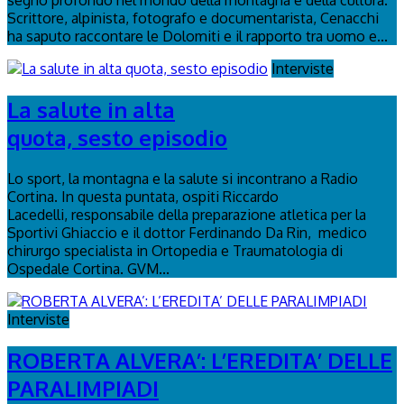
segno profondo nel mondo della montagna e della cultura.
Scrittore, alpinista, fotografo e documentarista, Cenacchi
ha saputo raccontare le Dolomiti e il rapporto tra uomo e...
Interviste
La salute in alta
quota, sesto episodio
Lo sport, la montagna e la salute si incontrano a Radio
Cortina. In questa puntata, ospiti Riccardo
Lacedelli, responsabile della preparazione atletica per la
Sportivi Ghiaccio e il dottor Ferdinando Da Rin, medico
chirurgo specialista in Ortopedia e Traumatologia di
Ospedale Cortina. GVM...
Interviste
ROBERTA ALVERA’: L’EREDITA’ DELLE
PARALIMPIADI