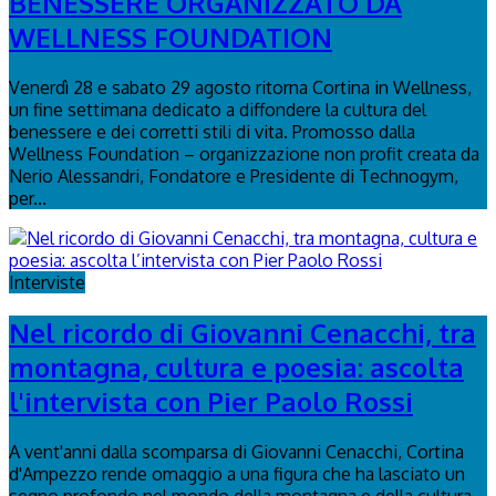
BENESSERE ORGANIZZATO DA
WELLNESS FOUNDATION
Venerdì 28 e sabato 29 agosto ritorna Cortina in Wellness,
un fine settimana dedicato a diffondere la cultura del
benessere e dei corretti stili di vita. Promosso dalla
Wellness Foundation – organizzazione non profit creata da
Nerio Alessandri, Fondatore e Presidente di Technogym,
per...
Interviste
Nel ricordo di Giovanni Cenacchi, tra
montagna, cultura e poesia: ascolta
l'intervista con Pier Paolo Rossi
A vent'anni dalla scomparsa di Giovanni Cenacchi, Cortina
d'Ampezzo rende omaggio a una figura che ha lasciato un