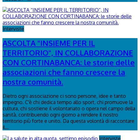
Interviste
ASCOLTA "INSIEME PER IL
TERRITORIO", IN COLLABORAZIONE
CON CORTINABANCA: le storie delle
associazioni che fanno crescere la
nostra comunità.
Dietro ogni associazione ci sono persone, idee e tanto
impegno. C'è chi dedica tempo allo sport, chi promuove la
cultura, chi sostiene il volontariato o opera nel campo della
sanità, contribuendo ogni giorno a rendere il nostro
territorio più forte e unito. Da questa volontà di raccontare
il...
Interviste