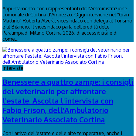
Appuntamento con i rappresentanti dell’Amministrazione
comunale di Cortina d’Ampezzo. Oggi interviene nel “Gran
Mattino” Roberta Alverà, vicesindaco con delega al Turismo
e al Bilancio. Il vicesindaco parla dell'eredità delle
Paralimpiadi Milano Cortina 2026, di accessibilità e di
come...
Interviste
Benessere a quattro zampe: i consigli
del veterinario per affrontare
l'estate. Ascolta l'intervista con
Fabio Frison, dell'Ambulatorio
Veterinario Associato Cortina
Con l'arrivo dell'estate e delle alte temperature, anche i