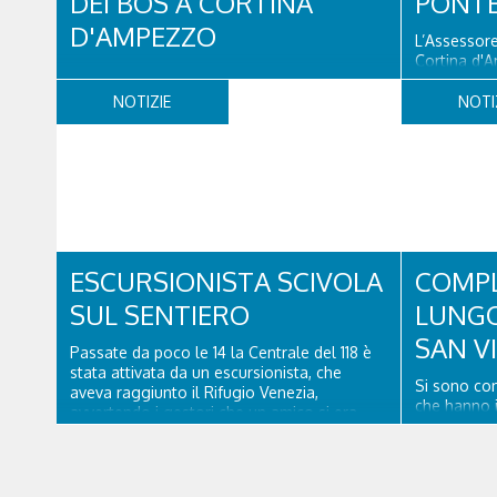
DEI BOS A CORTINA
PONTE
D'AMPEZZO
L’Assessore
Cortina d'A
Verso le 10 un turista olandese di 44 anni ha
che il Pont
chiesto aiuto, dopo aver perso la traccia
alla Latteri
NOTIZIE
NOTI
mentre risaliva il sentiero del Col dei Bos.
al transito 
L'uomo, che era finito incrodato sulla
agosto, do
parete, sotto la verticale allo storico
verifiche e 
ospedale militare, tra la Ferrata truppe
alpine e le Torri del Falzarego, era...
ESCURSIONISTA SCIVOLA
COMPL
SUL SENTIERO
LUNGO
SAN V
Passate da poco le 14 la Centrale del 118 è
stata attivata da un escursionista, che
Si sono con
aveva raggiunto il Rifugio Venezia,
che hanno i
avvertendo i gestori che un amico si era
lunga via d
fatto male a un piede a poco distanza da lì.
Cadore, con
Una squadra del Soccorso alpino di San
pavimentazio
Vito di Cadore ha quindi raggiunto
segnaletica 
l'infortunato...