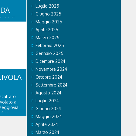
Luglio 2025
ADA
Giugno 2025
GO E
Maggio 2025
Aprile 2025
Marzo 2025
 agosto, i
 Belluno
Febbraio 2025
a, in Val
Gennaio 2025
 Cadore,
bloccata a
Dicembre 2024
intorno alle
Novembre 2024
...
CIVOLA
Ottobre 2024
Settembre 2024
Agosto 2024
scattato
Luglio 2024
ivolato a
 seggiovia
Giugno 2024
olau.
Maggio 2024
personale
 di Falco 2
Aprile 2024
lo...
Marzo 2024