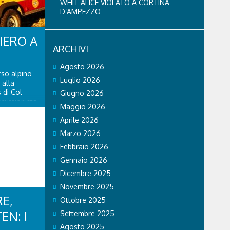
WHIT ALICE VIOLATO A CORTINA
D’AMPEZZO
IERO A
ARCHIVI
Agosto 2026
rso alpino
Luglio 2026
 alla
 di Col
Giugno 2026
cursionista
Maggio 2026
a. L'81enne
e di una
Aprile 2026
auma...
Marzo 2026
Febbraio 2026
Gennaio 2026
Dicembre 2025
Novembre 2025
E,
Ottobre 2025
EN: I
Settembre 2025
Agosto 2025