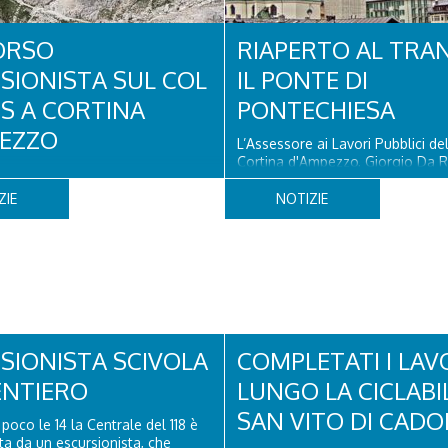
ORSO
RIAPERTO AL TRA
SIONISTA SUL COL
IL PONTE DI
OS A CORTINA
PONTECHIESA
EZZO
L’Assessore ai Lavori Pubblici d
Cortina d'Ampezzo, Giorgio Da R
 un turista olandese di 44 anni ha
che il Ponte di Pontechiesa, pros
to, dopo aver perso la traccia
alla Latteria Cortina, è ufficialm
ZIE
NOTIZIE
iva il sentiero del Col dei Bos.
al transito a partire da oggi, sab
 era finito incrodato sulla
agosto, dopo il completamento 
o la verticale allo storico
verifiche e il positivo collaudo...
litare, tra la Ferrata truppe
Torri del Falzarego, era...
SIONISTA SCIVOLA
COMPLETATI I LAV
ENTIERO
LUNGO LA CICLABI
SAN VITO DI CADO
poco le 14 la Centrale del 118 è
ata da un escursionista, che