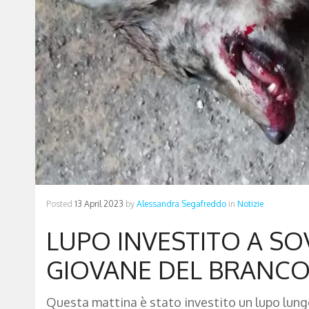
Posted
13 April 2023
by
Alessandra Segafreddo
in
Notizie
LUPO INVESTITO A S
GIOVANE DEL BRANCO
Questa mattina è stato investito un lupo lungo