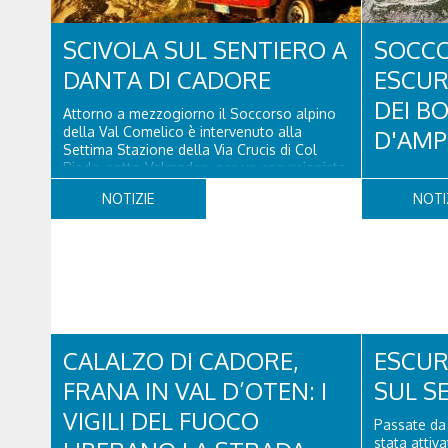
SCIVOLA SUL SENTIERO A
SOCC
DANTA DI CADORE
ESCUR
DEI B
Attorno a mezzogiorno il Soccorso alpino
della Val Comelico è intervenuto alla
D'AMP
Settima Stazione della Via Crucis di Col
Piedo, sotto Valmaden, per un escursionista
Verso le 10
che si era fatto male alla caviglia. L'81enne
chiesto aiu
NOTIZIE
NOTI
di Carnago (VA), che faceva parte di una
mentre risal
comitiva e aveva riportato un trauma...
L'uomo, che
parete, sott
ospedale mi
alpine e le 
CALALZO DI CADORE,
ESCUR
FRANA IN VAL D’OTEN: I
SUL S
VIGILI DEL FUOCO
Passate da 
stata attiv