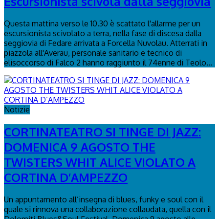
Escursionista scivola dalla seggiovia
Questa mattina verso le 10.30 è scattato l'allarme per un
escursionista scivolato a terra, nella fase di discesa dalla
seggiovia di Fedare arrivata a Forcella Nuvolau. Atterrati in
piazzola all'Averau, personale sanitario e tecnico di
elisoccorso di Falco 2 hanno raggiunto il 74enne di Teolo...
Notizie
CORTINATEATRO SI TINGE DI JAZZ:
DOMENICA 9 AGOSTO THE
TWISTERS WHIT ALICE VIOLATO A
CORTINA D’AMPEZZO
Un appuntamento all’insegna di blues, funky e soul con il
quale si rinnova una collaborazione collaudata, quella con il
Dolomiti Blues&Soul Festival. Domenica 9 agosto alle