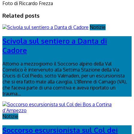
Foto di Riccardo Frezza
Related posts
Notizie
Scivola sul sentiero a Danta di
Cadore
Attorno a mezzogiorno il Soccorso alpino della Val
Comelico è intervenuto alla Settima Stazione della Via
Crucis di Col Piedo, sotto Valmaden, per un escursionista
che si era fatto male alla caviglia. L'81enne di Carnago (VA),
che faceva parte di una comitiva e aveva riportato un
trauma...
Notizie
Soccorso escursionista sul Col dei