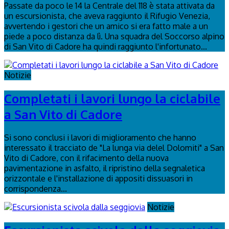
Passate da poco le 14 la Centrale del 118 è stata attivata da
un escursionista, che aveva raggiunto il Rifugio Venezia,
avvertendo i gestori che un amico si era fatto male a un
piede a poco distanza da lì. Una squadra del Soccorso alpino
di San Vito di Cadore ha quindi raggiunto l'infortunato...
Notizie
Completati i lavori lungo la ciclabile
a San Vito di Cadore
Si sono conclusi i lavori di miglioramento che hanno
interessato il tracciato de "La lunga via delel Dolomiti" a San
Vito di Cadore, con il rifacimento della nuova
pavimentazione in asfalto, il ripristino della segnaletica
orizzontale e l'installazione di appositi dissuasori in
corrispondenza...
Notizie