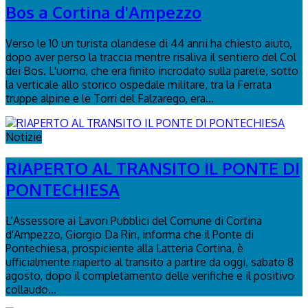
Bos a Cortina d'Ampezzo
Verso le 10 un turista olandese di 44 anni ha chiesto aiuto,
dopo aver perso la traccia mentre risaliva il sentiero del Col
dei Bos. L'uomo, che era finito incrodato sulla parete, sotto
la verticale allo storico ospedale militare, tra la Ferrata
truppe alpine e le Torri del Falzarego, era...
Notizie
RIAPERTO AL TRANSITO IL PONTE DI
PONTECHIESA
L’Assessore ai Lavori Pubblici del Comune di Cortina
d'Ampezzo, Giorgio Da Rin, informa che il Ponte di
Pontechiesa, prospiciente alla Latteria Cortina, è
ufficialmente riaperto al transito a partire da oggi, sabato 8
agosto, dopo il completamento delle verifiche e il positivo
collaudo...