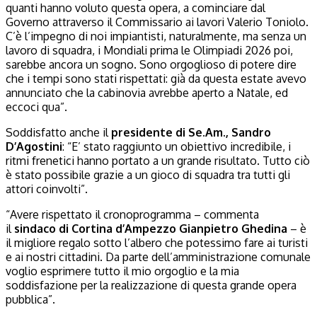
quanti hanno voluto questa opera, a cominciare dal
Governo attraverso il Commissario ai lavori Valerio Toniolo.
C’è l’impegno di noi impiantisti, naturalmente, ma senza un
lavoro di squadra, i Mondiali prima le Olimpiadi 2026 poi,
sarebbe ancora un sogno. Sono orgoglioso di potere dire
che i tempi sono stati rispettati: già da questa estate avevo
annunciato che la cabinovia avrebbe aperto a Natale, ed
eccoci qua”.
Soddisfatto anche il
presidente di Se.Am., Sandro
D’Agostini
: “E’ stato raggiunto un obiettivo incredibile, i
ritmi frenetici hanno portato a un grande risultato. Tutto ciò
è stato possibile grazie a un gioco di squadra tra tutti gli
attori coinvolti”.
“Avere rispettato il cronoprogramma – commenta
il
sindaco di Cortina d’Ampezzo Gianpietro Ghedina
– è
il migliore regalo sotto l’albero che potessimo fare ai turisti
e ai nostri cittadini. Da parte dell’amministrazione comunale
voglio esprimere tutto il mio orgoglio e la mia
soddisfazione per la realizzazione di questa grande opera
pubblica”.