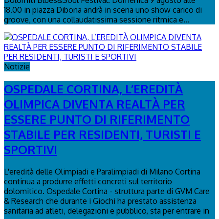
18.00 in piazza Dibona andrà in scena uno show carico di
groove, con una collaudatissima sessione ritmica e...
Notizie
OSPEDALE CORTINA, L’EREDITÀ
OLIMPICA DIVENTA REALTÀ PER
ESSERE PUNTO DI RIFERIMENTO
STABILE PER RESIDENTI, TURISTI E
SPORTIVI
L'eredità delle Olimpiadi e Paralimpiadi di Milano Cortina
continua a produrre effetti concreti sul territorio
dolomitico. Ospedale Cortina - struttura parte di GVM Care
& Research che durante i Giochi ha prestato assistenza
sanitaria ad atleti, delegazioni e pubblico, sta per entrare in