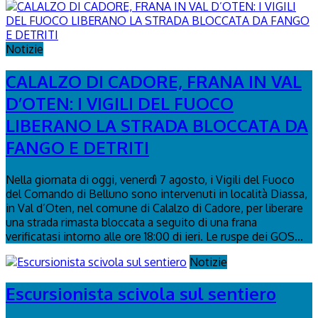
Notizie
CALALZO DI CADORE, FRANA IN VAL
D’OTEN: I VIGILI DEL FUOCO
LIBERANO LA STRADA BLOCCATA DA
FANGO E DETRITI
Nella giornata di oggi, venerdì 7 agosto, i Vigili del Fuoco
del Comando di Belluno sono intervenuti in località Diassa,
in Val d’Oten, nel comune di Calalzo di Cadore, per liberare
una strada rimasta bloccata a seguito di una frana
verificatasi intorno alle ore 18:00 di ieri. Le ruspe dei GOS...
Notizie
Escursionista scivola sul sentiero