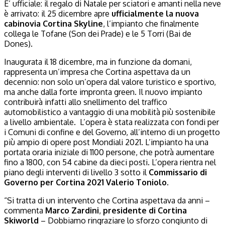
E’ ufficiale: il regalo di Natale per sciatori e amanti nella neve
è arrivato: il 25 dicembre apre
ufficialmente la nuova
cabinovia Cortina Skyline
, l’impianto che finalmente
collega le Tofane (Son dei Prade) e le 5 Torri (Bai de
Dones).
Inaugurata il 18 dicembre, ma in funzione da domani,
rappresenta un’impresa che Cortina aspettava da un
decennio: non solo un’opera dal valore turistico e sportivo,
ma anche dalla forte impronta green. Il nuovo impianto
contribuirà infatti allo snellimento del traffico
automobilistico a vantaggio di una mobilità più sostenibile
a livello ambientale. L’opera è stata realizzata con fondi per
i Comuni di confine e del Governo, all’interno di un progetto
più ampio di opere post Mondiali 2021. L’impianto ha una
portata oraria iniziale di 1100 persone, che potrà aumentare
fino a 1800, con 54 cabine da dieci posti. L’opera rientra nel
piano degli interventi di livello 3 sotto il
Commissario di
Governo per Cortina 2021 Valerio Toniolo.
“Si tratta di un intervento che Cortina aspettava da anni –
commenta
Marco Zardini
,
presidente di Cortina
Skiworld
– Dobbiamo ringraziare lo sforzo congiunto di