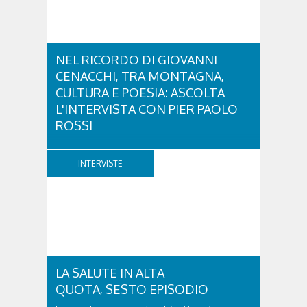
NEL RICORDO DI GIOVANNI
CENACCHI, TRA MONTAGNA,
CULTURA E POESIA: ASCOLTA
L'INTERVISTA CON PIER PAOLO
ROSSI
A vent'anni dalla scomparsa di Giovanni Cenacchi,
Cortina d'Ampezzo rende omaggio a una figura che
INTERVISTE
ha lasciato un segno profondo nel mondo della
montagna e della cultura. Scrittore, alpinista,
fotografo e documentarista, Cenacchi ha saputo
raccontare le Dolomiti e il rapporto tra uomo e...
LA SALUTE IN ALTA
QUOTA, SESTO EPISODIO