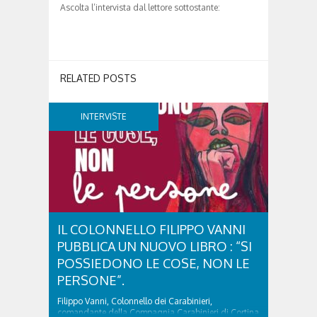
Ascolta l’intervista dal lettore sottostante:
RELATED POSTS
INTERVISTE
IL COLONNELLO FILIPPO VANNI
PUBBLICA UN NUOVO LIBRO : “SI
POSSIEDONO LE COSE, NON LE
PERSONE”.
Filippo Vanni, Colonnello dei Carabinieri,
comandante della Compagnia Carabinieri di Cortina