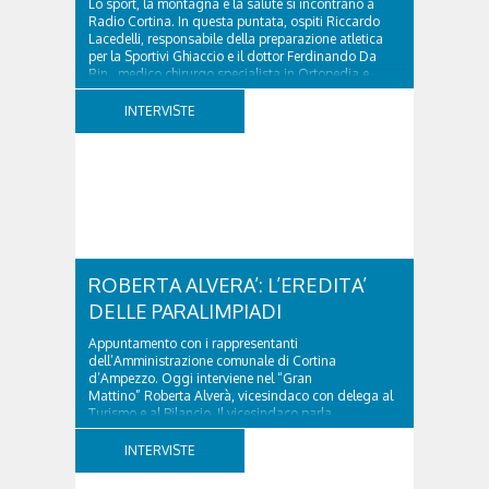
Lo sport, la montagna e la salute si incontrano a
Radio Cortina. In questa puntata, ospiti Riccardo
Lacedelli, responsabile della preparazione atletica
per la Sportivi Ghiaccio e il dottor Ferdinando Da
Rin, medico chirurgo specialista in Ortopedia e
Traumatologia di Ospedale Cortina. GVM...
INTERVISTE
ROBERTA ALVERA’: L’EREDITA’
DELLE PARALIMPIADI
Appuntamento con i rappresentanti
dell’Amministrazione comunale di Cortina
d’Ampezzo. Oggi interviene nel “Gran
Mattino” Roberta Alverà, vicesindaco con delega al
Turismo e al Bilancio. Il vicesindaco parla
dell'eredità delle Paralimpiadi Milano Cortina 2026,
di accessibilità e di come...
INTERVISTE