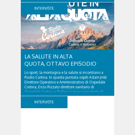
d’Ampezzo sino al 2010, esperto di legislazione
nazionale ed europea, è l’ideatore del progetto di
INTERVISTE
tutela “Una stanza tutta per sé”, modello diffuso in
Italia e Francia. Giurista e autore, svolge...
LA SALUTE IN ALTA
QUOTA, OTTAVO EPISODIO
Lo sport, la montagna e la salute si incontrano a
Radio Cortina. In questa puntata ospiti Adam Jmili
Direttore Operativo e Amministrativo di Ospedale
Cortina, Enzo Rizzato direttore sanitario di
Ospedale Cortina e Stefano Longo presidente di
Fondazione Cortina. GVM Care & Research –...
INTERVISTE