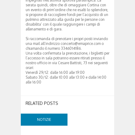
impegnati nell’attività sportiva paralimpica. La
serata quindi, oltre che di omaggiare Cortina con
un evento di prim’ordine che ne esalti lo splendore,
si propone di raccogliere fondi per l’acquisto di un
pulmino attrezzato alla guida per le persone con
disabilita’ con il quale raggiungere i campi di
allenamento e di gara.
Si raccomanda di prenotare i propri posti inviando
una mail all’indirizzo concerto@emaprice.com o
chiamando il numero 3346014186.
Una volta confermata la prenotazione, i biglietti per
l’accesso in sala potranno essere ritirati presso il
nostro ufficio in via Cesare Battisti, 73 nei seguenti
orari:
Venerdì 29/12: dalle 16:00 alle 19:00
Sabato 30/12: dalle 10:00 alle 13:00 e dalle 14:00
alle 16:00
RELATED POSTS
NOTIZIE