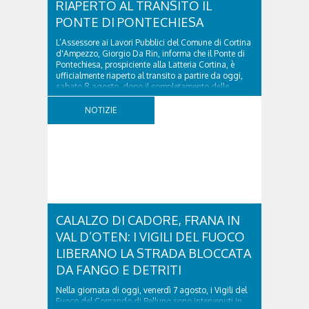
RIAPERTO AL TRANSITO IL
PONTE DI PONTECHIESA
L’Assessore ai Lavori Pubblici del Comune di Cortina
d'Ampezzo, Giorgio Da Rin, informa che il Ponte di
Pontechiesa, prospiciente alla Latteria Cortina, è
ufficialmente riaperto al transito a partire da oggi,
sabato 8 agosto, dopo il completamento delle
verifiche e il positivo collaudo...
NOTIZIE
CALALZO DI CADORE, FRANA IN
VAL D’OTEN: I VIGILI DEL FUOCO
LIBERANO LA STRADA BLOCCATA
DA FANGO E DETRITI
Nella giornata di oggi, venerdì 7 agosto, i Vigili del
Fuoco del Comando di Belluno sono intervenuti in