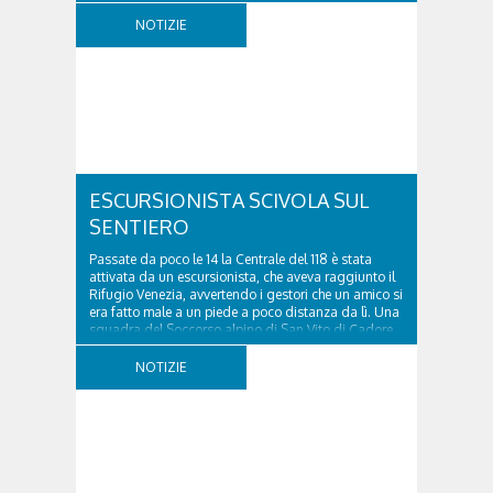
località Diassa, in Val d’Oten, nel comune di Calalzo
di Cadore, per liberare una strada rimasta bloccata
NOTIZIE
a seguito di una frana verificatasi intorno alle ore
18:00 di ieri. Le ruspe dei GOS...
ESCURSIONISTA SCIVOLA SUL
SENTIERO
Passate da poco le 14 la Centrale del 118 è stata
attivata da un escursionista, che aveva raggiunto il
Rifugio Venezia, avvertendo i gestori che un amico si
era fatto male a un piede a poco distanza da lì. Una
squadra del Soccorso alpino di San Vito di Cadore
ha quindi raggiunto l'infortunato...
NOTIZIE