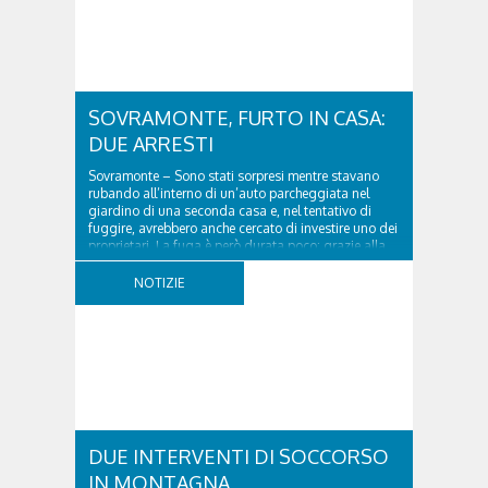
SOVRAMONTE, FURTO IN CASA:
DUE ARRESTI
Sovramonte – Sono stati sorpresi mentre stavano
rubando all’interno di un’auto parcheggiata nel
giardino di una seconda casa e, nel tentativo di
fuggire, avrebbero anche cercato di investire uno dei
proprietari. La fuga è però durata poco: grazie alla
tempestiva chiamata al 112 e all’intervento...
NOTIZIE
DUE INTERVENTI DI SOCCORSO
IN MONTAGNA