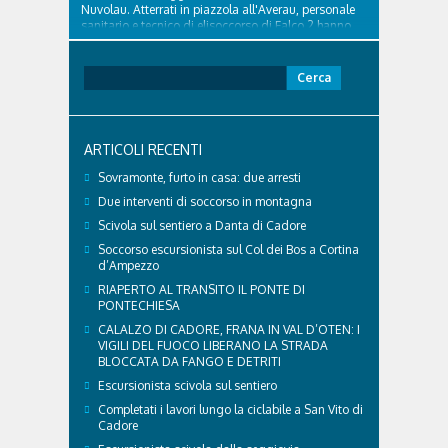
Nuvolau. Atterrati in piazzola all'Averau, personale
sanitario e tecnico di elisoccorso di Falco 2 hanno
raggiunto il 74enne di Teolo...
Ricerca
per:
ARTICOLI RECENTI
Sovramonte, furto in casa: due arresti
Due interventi di soccorso in montagna
Scivola sul sentiero a Danta di Cadore
Soccorso escursionista sul Col dei Bos a Cortina
d’Ampezzo
RIAPERTO AL TRANSITO IL PONTE DI
PONTECHIESA
CALALZO DI CADORE, FRANA IN VAL D’OTEN: I
VIGILI DEL FUOCO LIBERANO LA STRADA
BLOCCATA DA FANGO E DETRITI
Escursionista scivola sul sentiero
Completati i lavori lungo la ciclabile a San Vito di
Cadore