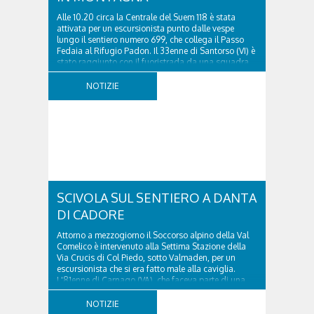
Alle 10.20 circa la Centrale del Suem 118 è stata
attivata per un escursionista punto dalle vespe
lungo il sentiero numero 699, che collega il Passo
Fedaia al Rifugio Padon. Il 33enne di Santorso (VI) è
stato raggiunto con il fuoristrada da una squadra
del Soccorso alpino della Val Pettorina...
NOTIZIE
SCIVOLA SUL SENTIERO A DANTA
DI CADORE
Attorno a mezzogiorno il Soccorso alpino della Val
Comelico è intervenuto alla Settima Stazione della
Via Crucis di Col Piedo, sotto Valmaden, per un
escursionista che si era fatto male alla caviglia.
L'81enne di Carnago (VA), che faceva parte di una
comitiva e aveva riportato un trauma...
NOTIZIE