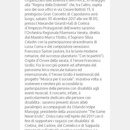
Organizzato dall’azienda E.MA.PRICE, in omaggio
alla “Regina delle Dolomiti” che, tra l’altro, ospita
uno dei suoi uffici in via Cesare Battisti 73, il
prestigioso Gran Concerto di Capodanno avrà
luogo, sabato 30 dicembre 2017 alle ore 18.00,
presso l’Alexander Girardi Hall di Cortina
d’Ampezzo Protagonisti dell’evento saranno:
l’Orchestra Regionale Filarmonia Veneta, diretta
dal Maestro Marco Titotto, il Soprano Silvia
Celadin con la partecipazione straordinaria di
Luisa Corna e del compositore veneziano
Francesco Sartori (autore, tra le tante moderne
romanze, del successo planetario “Con te partirò”).
Ospite d’Onore della serata, il Tenore Francesco
Grollo. Fra le voci più potenti ed affermate del
panorama lirico musicale italiano ed
internazionale, il Tenore Grollo è testimonial del
progetto “Musica per il sociale”; iniziativa volta a
sostenere e rendere più accessibile la
partecipazione delle persone con disabilità agli
eventi musicali. Il concerto, infatti, è
particolarmente dedicato alle persone con
disabilita ; saranno presenti alcuni atleti
paralimpici accompagnati da Orlando Volpe
Maruggi, presidente della associazione “The Game
Never Ends”; Onlus nata nell’Aprile del 2017 con il
fine di supportare i ragazzi con disabilita’ di
Cortina, del Cadore, del Comelico e di Sappada