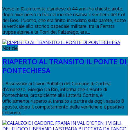
Verso le 10 un turista olandese di 44 anni ha chiesto aiuto,
dopo aver perso la traccia mentre risaliva il sentiero del Col
dei Bos. L'uomo, che era finito incrodato sulla parete, sotto
la verticale allo storico ospedale militare, tra la Ferrata
truppe alpine e le Torri del Falzarego, era...
Notizie
RIAPERTO AL TRANSITO IL PONTE DI
PONTECHIESA
L’Assessore ai Lavori Pubblici del Comune di Cortina
d'Ampezzo, Giorgio Da Rin, informa che il Ponte di
Pontechiesa, prospiciente alla Latteria Cortina, è
ufficialmente riaperto al transito a partire da oggi, sabato 8
agosto, dopo il completamento delle verifiche e il positivo
collaudo...