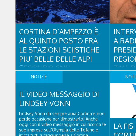
CORTINA D’AMPEZZO È
INTER
AL QUINTO POSTO FRA
A RAD
LE STAZIONI SCIISTICHE
PRESI
PIU’ BELLE DELLE ALPI
REGIO
SECONDO CNN
ZAIA D
2016
NOTIZIE
NOTI
Il Sindaco Andrea Franceschi commenta la
notizia CORTINA, 12 gennaio 2016 — «Il
Consueto a
riconoscimento della CNN ci lusinga ed è
IL VIDEO MESSAGGIO DI
Radio Corti
importante perché dimostra che stiamo
accaduto a
lavorando al meglio sia dal lato dell’offerta,
LINDSEY VONN
dell’immigr
sia nell’attività di promozione e di rilancio
punti nascit
sui mercati internazionali. Questo però —
Lindsey Vonn da sempre ama Cortina e non
anche dell’i
aggiunge il Sindaco di Cortina d’Ampezzo
perde occasione per dimostrarlo! Anche
riguardante 
— non deve essere ..
LA FI
oggi con il video messaggio in cui ricorda le
ferroviaria,i
sue imprese sull’Olympia delle Tofane e
diretta a R
CORTI
invita tutti a raggiungerla a Cortina