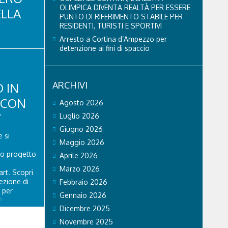
OLIMPICA DIVENTA REALTÀ PER ESSERE
ELLA
PUNTO DI RIFERIMENTO STABILE PER
RESIDENTI, TURISTI E SPORTIVI
Arresto a Cortina d’Ampezzo per
di Finanza
detenzione ai fini di spaccio
o di
inanziaria,
nanza di
e festività
ARCHIVI
 IN
ontrollo nei
 CON
tisce un
Agosto 2026
 del Boite.
T
Luglio 2026
Giugno 2026
 si
Maggio 2026
vo progetto
Aprile 2026
Marzo 2026
rt. Scopri
ezione di
Febbraio 2026
 per
Gennaio 2026
e
Dicembre 2025
i sulla
Novembre 2025
n ..