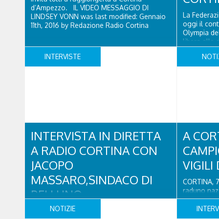
Regione Ve
d’Ampezzo. IL VIDEO MESSAGGIO DI
La Federazi
LINDSEY VONN was last modified: Gennaio
oggi il cont
11th, 2016 by Redazione Radio Cortina
Olympia del
libera alle
femminile i
INTERVISTE
NOTI
gennaio sul
ampezzana. 
programma 
11.30 ..
INTERVISTA IN DIRETTA
A CORT
A RADIO CORTINA CON
CAMPI
JACOPO
VIGILI
MASSARO,SINDACO DI
CORTINA, 7
raduno nazi
BELLUNO
Italiani del
del 2013, c
NOTIZIE
INTERV
Intervista con Jacopo Massaro in riferimento
dei Vigili 