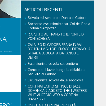
ARTICOLI RECENTI
Scivola sul sentiero a Danta di Cadore
A
Soccorso escursionista sul Col dei Bos a
Cortina d’Ampezzo
RIAPERTO AL TRANSITO IL PONTE DI
NA,
PONTECHIESA
CALALZO DI CADORE, FRANA IN VAL
D’OTEN: I VIGILI DEL FUOCO LIBERANO LA
ENTE
STRADA BLOCCATA DA FANGO E
DETRITI
VA
Escursionista scivola sul sentiero
lla notte
Completati i lavori lungo la ciclabile a
Cortina
San Vito di Cadore
 cittadino
Escursionista scivola dalla seggiovia
a fissa
’ordine del
CORTINATEATRO SI TINGE DI JAZZ:
eati contro
DOMENICA 9 AGOSTO THE TWISTERS
ico
WHIT ALICE VIOLATO A CORTINA
e in
D’AMPEZZO
.
ERO”
OSPEDALE CORTINA, L’EREDITÀ