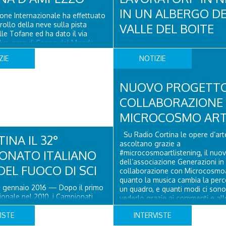
neto Luca ..
IN UN ALBERGO D
one Internazionale ha effettuato
rollo della neve sulla pista
VALLE DEL BOITE
le Tofane ed ha dato il via
 due gare di Coppa del Mondo
Nella foto la sede della Guardia 
n programma il 23 e il 24
a Cortina d’Ampezzo Nell’ambit
ZIE
NOTIZIE
la leggendaria pista
un’attività di polizia economico-f
Sabato 23 alle ore 10.15 è in
la Compagnia della Guardia di Fi
la discesa, domenica 24 alle
Cortina d’Ampezzo, nel corso dell
NUOVO PROGETTO
appena concluse, ha svolto un c
COLLABORAZIONE
confronti di una società che ges
albergo in un comune della Valle
MICROCOSMO AR
Sono stati ..
Su Radio Cortina le opere d’arte
INA IL 32°
ascoltano grazie a
ONATO ITALIANO
#microcosmoartlistening, il nuo
dell’associazione Generazioni in
 DEL FUOCO DI SCI
collaborazione con Microcosmoa
quanto la musica cambia la perc
 gennaio 2016 — Dopo il primo
un quadro, e quanti modi ci sono
onale nel 2010, i Campionati
vederlo grazie ai commenti e all
 2012 e la Cittadinanza Onoraria
suggestioni di ogni persona. Ogg
on il Campionato Italiano di Sci
ISTE
INTERVISTE
nostra pagina Facebook!
del fuoco continuerà —
#Microcosmoartlistening inizia co